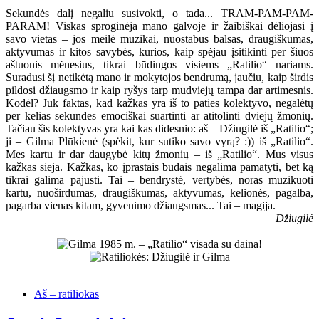
Sekundės dalį negaliu susivokti, o tada... TRAM-PAM-PAM-
PARAM! Viskas sproginėja mano galvoje ir žaibiškai dėliojasi į
savo vietas – jos meilė muzikai, nuostabus balsas, draugiškumas,
aktyvumas ir kitos savybės, kurios, kaip spėjau įsitikinti per šiuos
aštuonis mėnesius, tikrai būdingos visiems „Ratilio“ nariams.
Suradusi šį netikėtą mano ir mokytojos bendrumą, jaučiu, kaip širdis
pildosi džiaugsmo ir kaip ryšys tarp mudviejų tampa dar artimesnis.
Kodėl? Juk faktas, kad kažkas yra iš to paties kolektyvo, negalėtų
per kelias sekundes emociškai suartinti ar atitolinti dviejų žmonių.
Tačiau šis kolektyvas yra kai kas didesnio: aš – Džiugilė iš „Ratilio“;
ji – Gilma Plūkienė (spėkit, kur sutiko savo vyrą? :)) iš „Ratilio“.
Mes kartu ir dar daugybė kitų žmonių – iš „Ratilio“. Mus visus
kažkas sieja. Kažkas, ko įprastais būdais negalima pamatyti, bet ką
tikrai galima pajusti. Tai – bendrystė, vertybės, noras muzikuoti
kartu, nuoširdumas, draugiškumas, aktyvumas, kelionės, pagalba,
pagarba vienas kitam, gyvenimo džiaugsmas... Tai – magija.
Džiugilė
Aš – ratiliokas