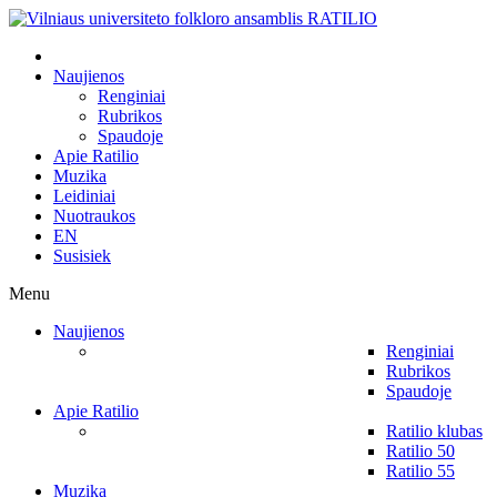
Naujienos
Renginiai
Rubrikos
Spaudoje
Apie Ratilio
Muzika
Leidiniai
Nuotraukos
EN
Susisiek
Menu
Naujienos
Renginiai
Rubrikos
Spaudoje
Apie Ratilio
Ratilio klubas
Ratilio 50
Ratilio 55
Muzika