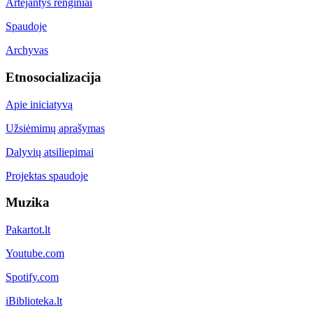
Artėjantys renginiai
Spaudoje
Archyvas
Etnosocializacija
Apie iniciatyvą
Užsiėmimų aprašymas
Dalyvių atsiliepimai
Projektas spaudoje
Muzika
Pakartot.lt
Youtube.com
Spotify.com
iBiblioteka.lt