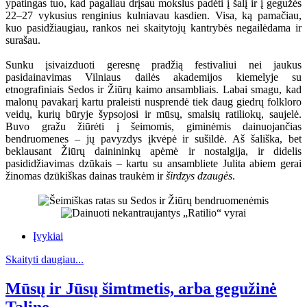
ypatingas tuo, kad pagaliau drįsau mokslus padėti į šalį ir į gegužės
22–27 vykusius renginius kulniavau kasdien. Visa, ką pamačiau,
kuo pasidžiaugiau, rankos nei skaitytojų kantrybės negailėdama ir
surašau.
Sunku įsivaizduoti geresnę pradžią festivaliui nei jaukus
pasidainavimas Vilniaus dailės akademijos kiemelyje su
etnografiniais Sedos ir Žiūrų kaimo ansambliais. Labai smagu, kad
malonų pavakarį kartu praleisti nusprendė tiek daug giedrų folkloro
veidų, kurių būryje šypsojosi ir mūsų, smalsių ratiliokų, saujelė.
Buvo gražu žiūrėti į šeimomis, giminėmis dainuojančias
bendruomenes – jų pavyzdys įkvėpė ir sušildė. Aš šališka, bet
beklausant Žiūrų dainininkų apėmė ir nostalgija, ir didelis
pasididžiavimas dzūkais – kartu su ansambliete Julita abiem gerai
žinomas dzūkiškas dainas traukėm ir
širdzys dzaugės
.
Įvykiai
Skaityti daugiau...
Mūsų ir Jūsų šimtmetis, arba gegužinė