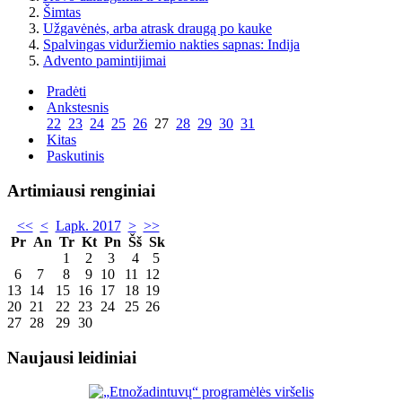
Šimtas
Užgavėnės, arba atrask draugą po kauke
Spalvingas viduržiemio nakties sapnas: Indija
Advento pamintijimai
Pradėti
Ankstesnis
22
23
24
25
26
27
28
29
30
31
Kitas
Paskutinis
Artimiausi renginiai
<<
<
Lapk. 2017
>
>>
Pr
An
Tr
Kt
Pn
Šš
Sk
1
2
3
4
5
6
7
8
9
10
11
12
13
14
15
16
17
18
19
20
21
22
23
24
25
26
27
28
29
30
Naujausi leidiniai