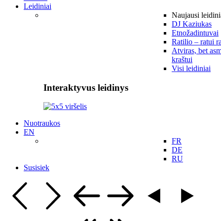
Leidiniai
Naujausi leidini
DJ Kaziukas
Etnožadintuvai
Ratilio – ratui r
Atviras, bet asm
kraštui
Visi leidiniai
Interaktyvus leidinys
Nuotraukos
EN
FR
DE
RU
Susisiek