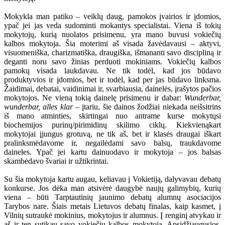
Mokykla man patiko – veiklų daug, pamokos įvairios ir įdomios,
ypač jei jas veda sudominti mokantys specialistai. Viena iš tokių
mokytojų, kurią nuolatos prisimenu, yra mano buvusi vokiečių
kalbos mokytoja. Šia moterimi aš visada žavėdavausi – aktyvi,
visuomeniška, charizmatiška, draugiška, išmananti savo discipliną ir
deganti noru savo žinias perduoti mokiniams. Vokiečių kalbos
pamokų visada laukdavau. Ne tik todėl, kad jos būdavo
produktyvios ir įdomios, bet ir todėl, kad per jas būdavo linksma.
Žaidimai, debatai, vaidinimai ir, svarbiausia, dainelės, įrašytos pačios
mokytojos. Ne vieną tokią dainelę prisimenu ir dabar:
Wunderbar,
wunderbar, alles klar
– įtariu, šie dainos žodžiai niekada neišsitrins
iš mano atminties, skirtingai nuo antrame kurse mokytųsi
biochemijos purinų/pirimidinų skilimo ciklų. Kiekvienąkart
mokytojai įjungus grotuvą, ne tik aš, bet ir klasės draugai iškart
pralinksmėdavome ir, negailėdami savo balsų, traukdavome
daineles. Ypač jei kartu dainuodavo ir mokytoja – jos balsas
skambėdavo švariai ir užtikrintai.
Su šia mokytoja kartu augau, keliavau į Vokietiją, dalyvavau debatų
konkurse. Jos dėka man atsivėrė daugybė naujų galimybių, kurių
viena – būti Tarptautinių jaunimo debatų alumnų asociacijos
Tarybos nare. Šiais metais Lietuvos debatų finalas, kaip kasmet, į
Vilnių sutraukė mokinius, mokytojus ir alumnus. Į renginį atvykau ir
aš ir ten sutikau savo vokiečių kalbos mokytoją. Apsidžiaugusios,