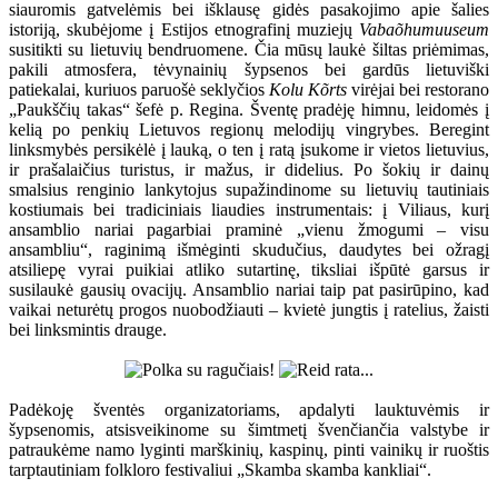
siauromis gatvelėmis bei išklausę gidės pasakojimo apie šalies
istoriją, skubėjome į Estijos etnografinį muziejų
Vabaõhumuuseum
susitikti su lietuvių bendruomene. Čia mūsų laukė šiltas priėmimas,
pakili atmosfera, tėvynainių šypsenos bei gardūs lietuviški
patiekalai, kuriuos paruošė seklyčios
Kolu Kõrts
virėjai bei restorano
„Paukščių takas“ šefė p. Regina. Šventę pradėję himnu, leidomės į
kelią po penkių Lietuvos regionų melodijų vingrybes. Beregint
linksmybės persikėlė į lauką, o ten į ratą įsukome ir vietos lietuvius,
ir prašalaičius turistus, ir mažus, ir didelius. Po šokių ir dainų
smalsius renginio lankytojus supažindinome su lietuvių tautiniais
kostiumais bei tradiciniais liaudies instrumentais: į Viliaus, kurį
ansamblio nariai pagarbiai praminė „vienu žmogumi – visu
ansambliu“, raginimą išmėginti skudučius, daudytes bei ožragį
atsiliepę vyrai puikiai atliko sutartinę, tiksliai išpūtė garsus ir
susilaukė gausių ovacijų. Ansamblio nariai taip pat pasirūpino, kad
vaikai neturėtų progos nuobodžiauti – kvietė jungtis į ratelius, žaisti
bei linksmintis drauge.
Padėkoję šventės organizatoriams, apdalyti lauktuvėmis ir
šypsenomis, atsisveikinome su šimtmetį švenčiančia valstybe ir
patraukėme namo lyginti marškinių, kaspinų, pinti vainikų ir ruoštis
tarptautiniam folkloro festivaliui „Skamba skamba kankliai“.