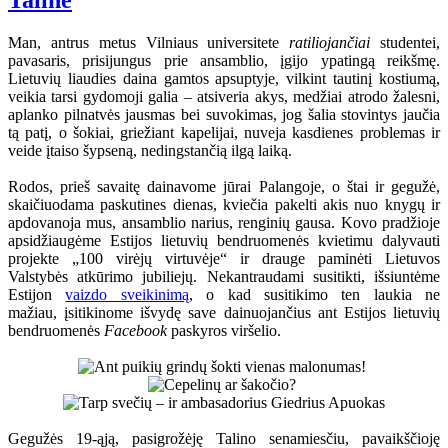
Taline
Man, antrus metus Vilniaus universitete
ratiliojančiai
studentei,
pavasaris, prisijungus prie ansamblio, įgijo ypatingą reikšmę.
Lietuvių liaudies daina gamtos apsuptyje, vilkint tautinį kostiumą,
veikia tarsi gydomoji galia – atsiveria akys, medžiai atrodo žalesni,
aplanko pilnatvės jausmas bei suvokimas, jog šalia stovintys jaučia
tą patį, o šokiai, griežiant kapelijai, nuveja kasdienes problemas ir
veide įtaiso šypseną, nedingstančią ilgą laiką.
Rodos, prieš savaitę dainavome jūrai Palangoje, o štai ir gegužė,
skaičiuodama paskutines dienas, kviečia pakelti akis nuo knygų ir
apdovanoja mus, ansamblio narius, renginių gausa. Kovo pradžioje
apsidžiaugėme Estijos lietuvių bendruomenės kvietimu dalyvauti
projekte „100 virėjų virtuvėje“ ir drauge paminėti Lietuvos
Valstybės atkūrimo jubiliejų. Nekantraudami susitikti, išsiuntėme
Estijon
vaizdo sveikinimą
, o kad susitikimo ten laukia ne
mažiau, įsitikinome išvydę save dainuojančius ant Estijos lietuvių
bendruomenės
Facebook
paskyros viršelio.
Gegužės 19-ąją, pasigrožėję Talino senamiesčiu, pavaikščioję