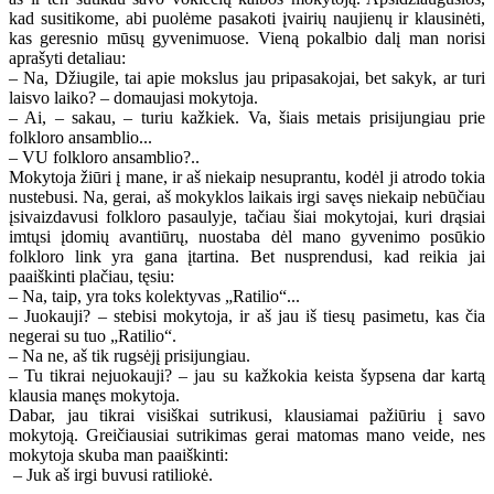
kad susitikome, abi puolėme pasakoti įvairių naujienų ir klausinėti,
kas geresnio mūsų gyvenimuose. Vieną pokalbio dalį man norisi
aprašyti detaliau:
– Na, Džiugile, tai apie mokslus jau pripasakojai, bet sakyk, ar turi
laisvo laiko? – domaujasi mokytoja.
– Ai, – sakau, – turiu kažkiek. Va, šiais metais prisijungiau prie
folkloro ansamblio...
– VU folkloro ansamblio?..
Mokytoja žiūri į mane, ir aš niekaip nesuprantu, kodėl ji atrodo tokia
nustebusi. Na, gerai, aš mokyklos laikais irgi savęs niekaip nebūčiau
įsivaizdavusi folkloro pasaulyje, tačiau šiai mokytojai, kuri drąsiai
imtųsi įdomių avantiūrų, nuostaba dėl mano gyvenimo posūkio
folkloro link yra gana įtartina. Bet nusprendusi, kad reikia jai
paaiškinti plačiau, tęsiu:
– Na, taip, yra toks kolektyvas „Ratilio“...
– Juokauji? – stebisi mokytoja, ir aš jau iš tiesų pasimetu, kas čia
negerai su tuo „Ratilio“.
– Na ne, aš tik rugsėjį prisijungiau.
– Tu tikrai nejuokauji? – jau su kažkokia keista šypsena dar kartą
klausia manęs mokytoja.
Dabar, jau tikrai visiškai sutrikusi, klausiamai pažiūriu į savo
mokytoją. Greičiausiai sutrikimas gerai matomas mano veide, nes
mokytoja skuba man paaiškinti:
– Juk aš irgi buvusi ratiliokė.