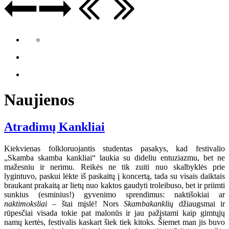
Naujienos
Atradimų Kankliai
Kiekvienas folkloruojantis studentas pasakys, kad festivalio
„Skamba skamba kankliai“ laukia su dideliu entuziazmu, bet ne
mažesniu ir nerimu. Reikės ne tik zuiti nuo skalbyklės prie
lygintuvo, paskui lėkte iš paskaitų į koncertą, tada su visais daiktais
braukant prakaitą ar lietų nuo kaktos gaudyti troleibuso, bet ir priimti
sunkius (esminius!) gyvenimo sprendimus: naktišokiai ar
naktimoksliai
– štai mįslė! Nors
Skambakanklių
džiaugsmai ir
rūpesčiai visada tokie pat malonūs ir jau pažįstami kaip gimtųjų
namų kertės, festivalis kaskart šiek tiek kitoks. Šiemet man jis buvo