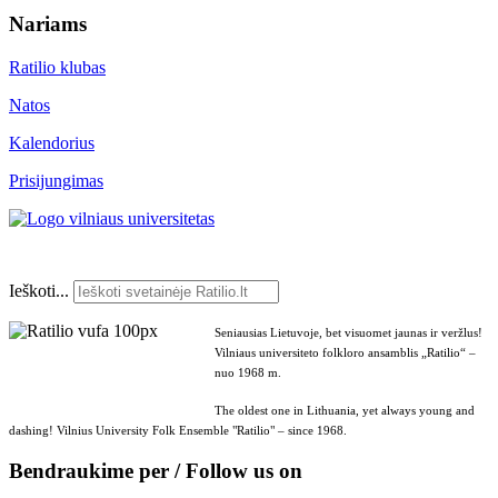
Nariams
Ratilio klubas
Natos
Kalendorius
Prisijungimas
Ieškoti...
Seniausias Lietuvoje, bet visuomet jaunas ir veržlus!
Vilniaus universiteto folkloro ansamblis „Ratilio“ –
nuo 1968 m.
The oldest one in Lithuania, yet always young and
dashing! Vilnius University Folk Ensemble "Ratilio" – since 1968.
Bendraukime per / Follow us on