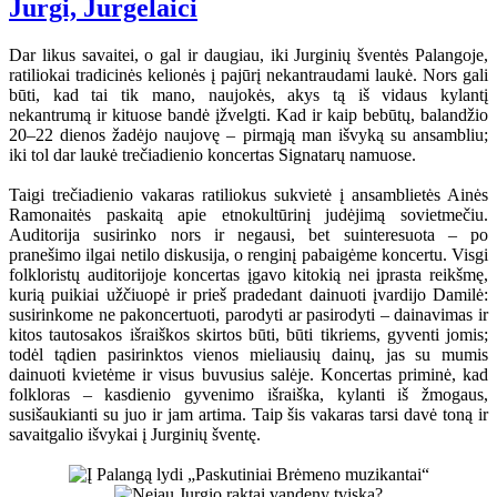
Jurgi, Jurgelaici
Dar likus savaitei, o gal ir daugiau, iki Jurginių šventės Palangoje,
ratiliokai tradicinės kelionės į pajūrį nekantraudami laukė. Nors gali
būti, kad tai tik mano, naujokės, akys tą iš vidaus kylantį
nekantrumą ir kituose bandė įžvelgti. Kad ir kaip bebūtų, balandžio
20–22 dienos žadėjo naujovę – pirmąją man išvyką su ansambliu;
iki tol dar laukė trečiadienio koncertas Signatarų namuose.
Taigi trečiadienio vakaras ratiliokus sukvietė į ansamblietės Ainės
Ramonaitės paskaitą apie etnokultūrinį judėjimą sovietmečiu.
Auditorija susirinko nors ir negausi, bet suinteresuota – po
pranešimo ilgai netilo diskusija, o renginį pabaigėme koncertu. Visgi
folkloristų auditorijoje koncertas įgavo kitokią nei įprasta reikšmę,
kurią puikiai užčiuopė ir prieš pradedant dainuoti įvardijo Damilė:
susirinkome ne pakoncertuoti, parodyti ar pasirodyti – dainavimas ir
kitos tautosakos išraiškos skirtos būti, būti tikriems, gyventi jomis;
todėl tądien pasirinktos vienos mieliausių dainų, jas su mumis
dainuoti kvietėme ir visus buvusius salėje. Koncertas priminė, kad
folkloras – kasdienio gyvenimo išraiška, kylanti iš žmogaus,
susišaukianti su juo ir jam artima. Taip šis vakaras tarsi davė toną ir
savaitgalio išvykai į Jurginių šventę.