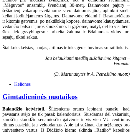
„Mėguvos“ ansamblį, švenčiantį 30-metį. Dainavome pajūry –
šeštadienį vakarop sveikinome savo dainomis jūrą, aplinkui smėlį
keliant jodinėjamiems žirgams. Dainavome eidami J. Basanavičiaus
ir kitomis gatvėmis, po naktišokių kopose, dainavome klausydamiesi
vedančio balso ir jūros šniokštimo. Ir grįžome, matyt, dėl to visi bent
šiek tiek gyvybingesni: prikelta žaluma ir išdainuotas vidus turi
sąsajų, tikrai sakau.
Štai koks keistas, naujas, artimas ir toks geras buvimas su ratiliokais.
Jau belaukianti medžių sužaliavimo kitąmet –
Veronika
(D. Martinaitytės ir A. Petrašiūno nuotr.)
Kelionės
Gimtadieninės nuotaikos
Balandžio ketvirtoji
. Šiltesniems orams lepinant panašu, kad
pavasaris atėjo ne tik pasak kalendoriaus. Siusdamas dėl vakarinių
kamščių skuodžiu senamiesčio gatvėmis ir vis vien VU centrinius
rūmus pasiekiu jau vėluodamas. Apie tai sužinau dar neįžengęs pro
universiteto vartus. Iš Didžiojo kiemo sklinda „Ratilio“ kapelijos