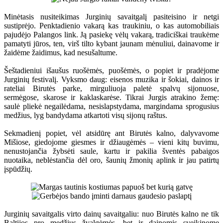
Minėtasis nusiteikimas Jurginių savaitgalį pasiteisino ir netgi
sustiprėjo. Penktadienio vakarą kas traukiniu, o kas automobiliais
pajudėjo Palangos link. Ją pasiekę vėlų vakarą, tradiciškai traukėme
pamatyti jūros, ten, virš tilto kybant jaunam mėnuliui, dainavome ir
žaidėme žaidimus, kad nesušaltume.
Šeštadieniui išaušus ruošėmės, puošėmės, o popiet ir pradėjome
Jurginių festivalį. Vyksmo daug: eisenos muzika ir šokiai, dainos ir
rateliai Birutės parke, mirguliuoja paletė spalvų sijonuose,
sermėgose, skarose ir kaklaskarėse. Tikrai Jurgis atrakino žemę:
saulė pliekė negailėdama, nesislapstydama, margindama sprogusius
medžius, lyg bandydama atkartoti visų sijonų raštus.
Sekmadienį popiet, vėl atsidūrę ant Birutės kalno, dalyvavome
Mišiose, giedojome giesmes ir džiaugėmės – vieni kitų buvimu,
nenustojančia žybsėti saule, kartu ir pakilia šventės pabaigos
nuotaika, neblėstančia dėl oro, šaunių žmonių aplink ir jau patirtų
įspūdžių.
Jurginių savaitgalis virto dainų savaitgaliu: nuo Birutės kalno ne tik
Baltijos pro medžius žvalgėmės, bet ir dainomis sveikinome