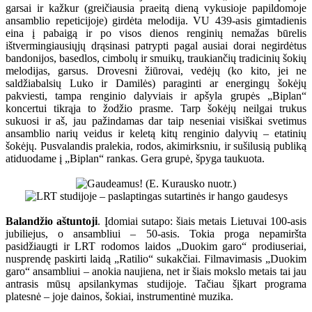
garsai ir kažkur (greičiausia praeitą dieną vykusioje papildomoje
ansamblio repeticijoje) girdėta melodija. VU 439-asis gimtadienis
eina į pabaigą ir po visos dienos renginių nemažas būrelis
ištvermingiausiųjų drąsinasi patrypti pagal ausiai dorai negirdėtus
bandonijos, basedlos, cimbolų ir smuikų, traukiančių tradicinių šokių
melodijas, garsus. Drovesni žiūrovai, vedėjų (ko kito, jei ne
saldžiabalsių Luko ir Damilės) paraginti ar energingų šokėjų
pakviesti, tampa renginio dalyviais ir apšyla grupės „Biplan“
koncertui tikrąja to žodžio prasme. Tarp šokėjų neilgai trukus
sukuosi ir aš, jau pažindamas dar taip neseniai visiškai svetimus
ansamblio narių veidus ir keletą kitų renginio dalyvių – etatinių
šokėjų. Pusvalandis pralekia, rodos, akimirksniu, ir sušilusią publiką
atiduodame į „Biplan“ rankas. Gera grupė, špyga taukuota.
Balandžio aštuntoji
. Įdomiai sutapo: šiais metais Lietuvai 100-asis
jubiliejus, o ansambliui – 50-asis. Tokia proga nepamiršta
pasidžiaugti ir LRT rodomos laidos „Duokim garo“ prodiuseriai,
nusprendę paskirti laidą „Ratilio“ sukakčiai. Filmavimasis „Duokim
garo“ ansambliui – anokia naujiena, net ir šiais mokslo metais tai jau
antrasis mūsų apsilankymas studijoje. Tačiau šįkart programa
platesnė – joje dainos, šokiai, instrumentinė muzika.