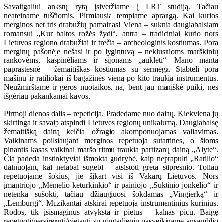
Savaitgaliui ankstų rytą įsiveržiame į LRT studiją. Tačiau
neateiname tuščiomis. Pirmiausia tempiame aprangą. Kai kurios
merginos net tris drabužių pamainas! Viena – suknia daugiabalsiam
romansui „Kur baltos rožės žydi“, antra – tradiciniai kurio nors
Lietuvos regiono drabužiai ir trečia – archeologinis kostiumas. Pora
merginų pašonėje nešasi ir po lygintuvą – neklusnioms marškinių
rankovėms, kaspinėliams ir sijonams „auklėti“. Mano manta
paprastesnė – žemaitiškas kostiumas su sermėga. Stabteli pora
mašinų ir ratiliokai iš bagažinės vieną po kito traukia instrumentus.
Neužmirštame ir geros nuotaikos, na, bent jau maniškė puiki, nes
išgėriau pakankamai kavos.
Pirmoji dienos dalis – repeticija. Pradedame nuo dainų. Kiekviena jų
skirtinga ir savaip atspindi Lietuvos regionų unikalumą. Daugiabalsę
žemaitišką dainą keičia ožragio akomponuojamas valiavimas.
Vaikinams poilsiaujant merginos repetuoja sutartines, o šioms
pinantis kasas vaikinai maršo ritmu traukia partizanų dainą „Alyte“.
Čia padeda instinktyviai išmokta gudrybė, kaip neprapulti „Ratilio“
dainuojant, kai nelabai sugebi – atsistoti greta stipresnio. Toliau
repetuojame šokius, jie šįkart visi iš Vakarų Lietuvos. Nors
įmantriojo „Mėmelio keturkinkio“ ir painiojo „Suktinio jonkelio“ ir
netenka sušokti, tačiau džiaugiuosi šokdamas „Vingierką“ ir
„Lemburgį“. Muzikantai atskirai repetuoja instrumentinius kūrinius.
Rodos, tik įsismaginus atvyksta ir pietūs – kalnas picų. Baigę
repetuoti/persirengti/pietauti su gimtadieniu pasveikiname ansamblio