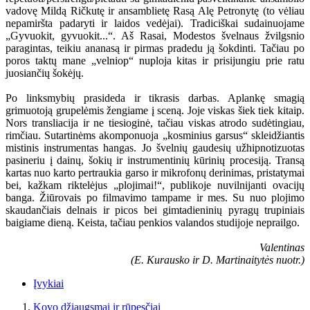
vadovę Mildą Ričkutę ir ansamblietę Rasą Alę Petronytę (to vėliau
nepamiršta padaryti ir laidos vedėjai). Tradiciškai sudainuojame
„Gyvuokit, gyvuokit...“. Aš Rasai, Modestos švelnaus žvilgsnio
paragintas, teikiu ananasą ir pirmas pradedu ją šokdinti. Tačiau po
poros taktų mane „velniop“ nuploja kitas ir prisijungiu prie ratu
juosiančių šokėjų.
Po linksmybių prasideda ir tikrasis darbas. Aplankę smagią
grimuotoją grupelėmis žengiame į sceną. Joje viskas šiek tiek kitaip.
Nors transliacija ir ne tiesioginė, tačiau viskas atrodo sudėtingiau,
rimčiau. Sutartinėms akomponuoja „kosminius garsus“ skleidžiantis
mistinis instrumentas hangas. Jo švelnių gaudesių užhipnotizuotas
pasineriu į dainų, šokių ir instrumentinių kūrinių procesiją. Transą
kartas nuo karto pertraukia garso ir mikrofonų derinimas, pristatymai
bei, kažkam riktelėjus „plojimai!“, publikoje nuvilnijanti ovacijų
banga. Žiūrovais po filmavimo tampame ir mes. Su nuo plojimo
skaudančiais delnais ir picos bei gimtadieninių pyragų trupiniais
baigiame dieną. Keista, tačiau penkios valandos studijoje neprailgo.
Valentinas
(E. Kurausko ir D. Martinaitytės nuotr.)
Įvykiai
Kovo džiaugsmai ir rūpesčiai