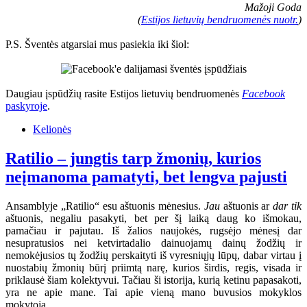
Mažoji Goda
(
Estijos lietuvių bendruomenės nuotr.
)
P.S. Šventės atgarsiai mus pasiekia iki šiol:
Daugiau įspūdžių rasite Estijos lietuvių bendruomenės
Facebook
paskyroje
.
Kelionės
Ratilio – jungtis tarp žmonių, kurios
neįmanoma pamatyti, bet lengva pajusti
Ansamblyje „Ratilio“ esu aštuonis mėnesius.
Jau
aštuonis ar
dar tik
aštuonis, negaliu pasakyti, bet per šį laiką daug ko išmokau,
pamačiau ir pajutau. Iš žalios naujokės, rugsėjo mėnesį dar
nesupratusios nei ketvirtadalio dainuojamų dainų žodžių ir
nemokėjusios tų žodžių perskaityti iš vyresniųjų lūpų, dabar virtau į
nuostabių žmonių būrį priimtą narę, kurios širdis, regis, visada ir
priklausė šiam kolektyvui. Tačiau ši istorija, kurią ketinu papasakoti,
yra ne apie mane. Tai apie vieną mano buvusios mokyklos
mokytoją.