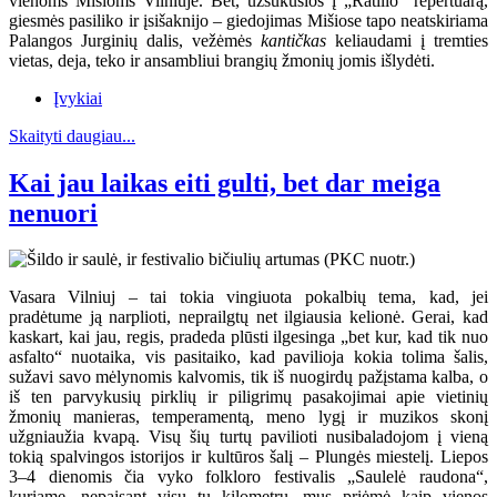
vienoms Mišioms Vilniuje. Bet, užsukusios į „Ratilio“ repertuarą,
giesmės pasiliko ir įsišaknijo – giedojimas Mišiose tapo neatskiriama
Palangos Jurginių dalis, vežėmės
kantičkas
keliaudami į tremties
vietas, deja, teko ir ansambliui brangių žmonių jomis išlydėti.
Įvykiai
Skaityti daugiau...
Kai jau laikas eiti gulti, bet dar meiga
nenuori
Vasara Vilniuj – tai tokia vingiuota pokalbių tema, kad, jei
pradėtume ją narplioti, neprailgtų net ilgiausia kelionė. Gerai, kad
kaskart, kai jau, regis, pradeda plūsti ilgesinga „bet kur, kad tik nuo
asfalto“ nuotaika, vis pasitaiko, kad pavilioja kokia tolima šalis,
sužavi savo mėlynomis kalvomis, tik iš nuogirdų pažįstama kalba, o
iš ten parvykusių pirklių ir piligrimų pasakojimai apie vietinių
žmonių manieras, temperamentą, meno lygį ir muzikos skonį
užgniaužia kvapą. Visų šių turtų pavilioti nusibaladojom į vieną
tokią spalvingos istorijos ir kultūros šalį – Plungės miestelį. Liepos
3–4 dienomis čia vyko folkloro festivalis „Saulelė raudona“,
kuriame, nepaisant visų tų kilometrų, mus priėmė kaip vienos