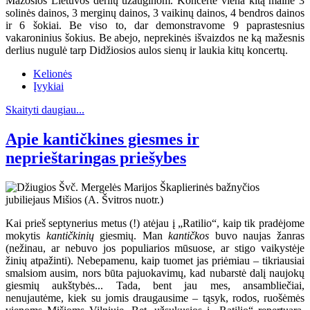
Mažosios Lietuvos derlių užauginom. Koncerte viena kitą mainė 3
solinės dainos, 3 merginų dainos, 3 vaikinų dainos, 4 bendros dainos
ir 6 šokiai. Be viso to, dar demonstravome 9 paprastesnius
vakaroninius šokius. Be abejo, neprekinės išvaizdos ne ką mažesnis
derlius nugulė tarp Didžiosios aulos sienų ir laukia kitų koncertų.
Kelionės
Įvykiai
Skaityti daugiau...
Apie kantičkines giesmes ir
neprieštaringas priešybes
Kai prieš septynerius metus (!) atėjau į „Ratilio“, kaip tik pradėjome
mokytis
kantičkinių
giesmių. Man
kantičkos
buvo naujas žanras
(nežinau, ar nebuvo jos populiarios mūsuose, ar stigo vaikystėje
žinių atpažinti). Nebepamenu, kaip tuomet jas priėmiau – tikriausiai
smalsiom ausim, nors būta pajuokavimų, kad nubarstė dalį naujokų
giesmių aukštybės... Tada, bent jau mes, ansambliečiai,
nenujautėme, kiek su jomis draugausime – tąsyk, rodos, ruošėmės