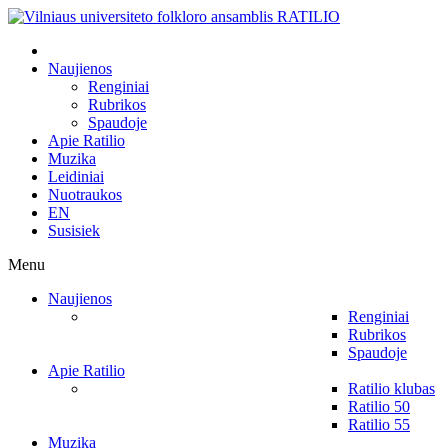
Naujienos
Renginiai
Rubrikos
Spaudoje
Apie Ratilio
Muzika
Leidiniai
Nuotraukos
EN
Susisiek
Menu
Naujienos
Renginiai
Rubrikos
Spaudoje
Apie Ratilio
Ratilio klubas
Ratilio 50
Ratilio 55
Muzika