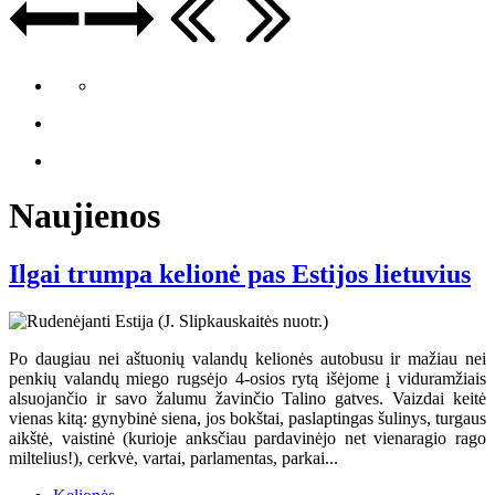
Naujienos
Ilgai trumpa kelionė pas Estijos lietuvius
Po daugiau nei aštuonių valandų kelionės autobusu ir mažiau nei
penkių valandų miego rugsėjo 4-osios rytą išėjome į viduramžiais
alsuojančio ir savo žalumu žavinčio Talino gatves. Vaizdai keitė
vienas kitą: gynybinė siena, jos bokštai, paslaptingas šulinys, turgaus
aikštė, vaistinė (kurioje anksčiau pardavinėjo net vienaragio rago
miltelius!), cerkvė, vartai, parlamentas, parkai...