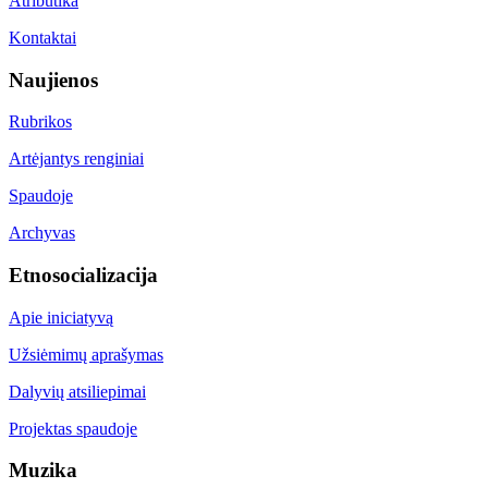
Atributika
Kontaktai
Naujienos
Rubrikos
Artėjantys renginiai
Spaudoje
Archyvas
Etnosocializacija
Apie iniciatyvą
Užsiėmimų aprašymas
Dalyvių atsiliepimai
Projektas spaudoje
Muzika