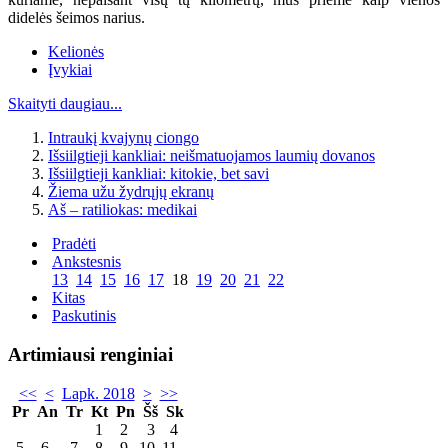
didelės šeimos narius.
Kelionės
Įvykiai
Skaityti daugiau...
Intraukį kvajynų ciongo
Išsiilgtieji kankliai: neišmatuojamos laumių dovanos
Išsiilgtieji kankliai: kitokie, bet savi
Žiema užu žydrųjų ekranų
Aš – ratiliokas: medikai
Pradėti
Ankstesnis
13
14
15
16
17
18
19
20
21
22
Kitas
Paskutinis
Artimiausi renginiai
<<
<
Lapk. 2018
>
>>
Pr
An
Tr
Kt
Pn
Šš
Sk
1
2
3
4
5
6
7
8
9
10
11