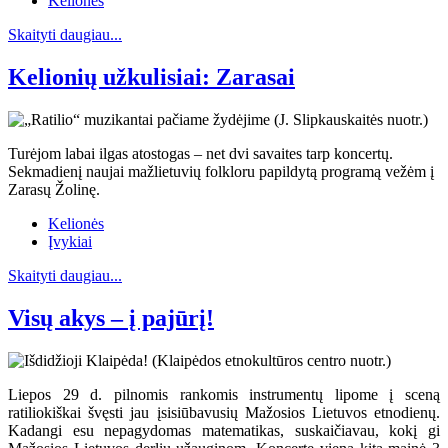
Kelionės
Skaityti daugiau...
Kelionių užkulisiai: Zarasai
Turėjom labai ilgas atostogas – net dvi savaites tarp koncertų.
Sekmadienį naujai mažlietuvių folkloru papildytą programą vežėm į
Zarasų Žolinę.
Kelionės
Įvykiai
Skaityti daugiau...
Visų akys – į pajūrį!
Liepos 29 d. pilnomis rankomis instrumentų lipome į sceną
ratiliokiškai švęsti jau įsisiūbavusių Mažosios Lietuvos etnodienų.
Kadangi esu nepagydomas matematikas, suskaičiavau, kokį gi