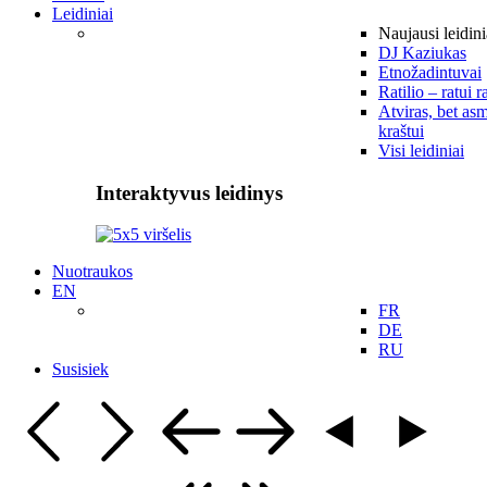
Leidiniai
Naujausi leidini
DJ Kaziukas
Etnožadintuvai
Ratilio – ratui r
Atviras, bet asm
kraštui
Visi leidiniai
Interaktyvus leidinys
Nuotraukos
EN
FR
DE
RU
Susisiek