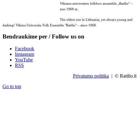
Vilniaus universiteto folkloro ansamblis „Ratilio“ –
nuo 1968 m.
The oldest one in Lithuania, yet always young and
dashing! Vilnius University Folk Ensemble "Ratilio" – since 1968.
Bendraukime per / Follow us on
Facebook
Instagram
YouTube
RSS
Privatumo politika
| © Ratilio.lt
Go to top