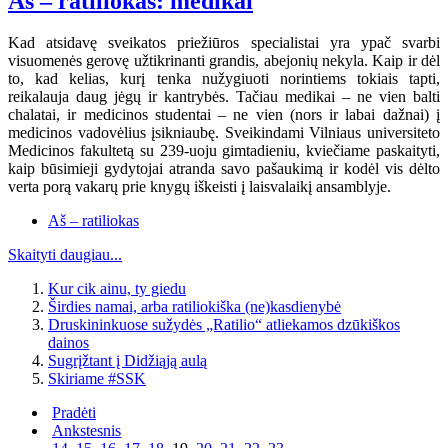
Aš – ratiliokas: medikai
Kad atsidavę sveikatos priežiūros specialistai yra ypač svarbi
visuomenės gerovę užtikrinanti grandis, abejonių nekyla. Kaip ir dėl
to, kad kelias, kurį tenka nužygiuoti norintiems tokiais tapti,
reikalauja daug jėgų ir kantrybės. Tačiau medikai – ne vien balti
chalatai, ir medicinos studentai – ne vien (nors ir labai dažnai) į
medicinos vadovėlius įsikniaubę. Sveikindami Vilniaus universiteto
Medicinos fakultetą su 239-uoju gimtadieniu, kviečiame paskaityti,
kaip būsimieji gydytojai atranda savo pašaukimą ir kodėl vis dėlto
verta porą vakarų prie knygų iškeisti į laisvalaikį ansamblyje.
Aš – ratiliokas
Skaityti daugiau...
Kur cik ainu, ty giedu
Širdies namai, arba ratiliokiška (ne)kasdienybė
Druskininkuose sužydės „Ratilio“ atliekamos dzūkiškos
dainos
Sugrįžtant į Didžiąją aulą
Skiriame #SSK
Pradėti
Ankstesnis