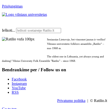
Prisijungimas
Ieškoti...
Seniausias Lietuvoje, bet visuomet jaunas ir veržlus!
Vilniaus universiteto folkloro ansamblis „Ratilio“ –
nuo 1968 m.
The oldest one in Lithuania, yet always young and
dashing! Vilnius University Folk Ensemble "Ratilio" – since 1968.
Bendraukime per / Follow us on
Facebook
Instagram
YouTube
RSS
Privatumo politika
| © Ratilio.lt
Go to top