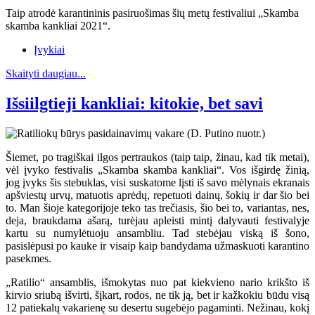
Taip atrodė karantininis pasiruošimas šių metų festivaliui „Skamba
skamba kankliai 2021“.
Įvykiai
Skaityti daugiau...
Išsiilgtieji kankliai: kitokie, bet savi
Šiemet, po tragiškai ilgos pertraukos (taip taip, žinau, kad tik metai),
vėl įvyko festivalis „Skamba skamba kankliai“. Vos išgirdę žinią,
jog įvyks šis stebuklas, visi suskatome lįsti iš savo mėlynais ekranais
apšviestų urvų, matuotis aprėdų, repetuoti dainų, šokių ir dar šio bei
to. Man šioje kategorijoje teko tas trečiasis, šio bei to, variantas, nes,
deja, braukdama ašarą, turėjau apleisti mintį dalyvauti festivalyje
kartu su numylėtuoju ansambliu. Tad stebėjau viską iš šono,
pasislėpusi po kauke ir visaip kaip bandydama užmaskuoti karantino
pasekmes.
„Ratilio“ ansamblis, išmokytas nuo pat kiekvieno nario krikšto iš
kirvio sriubą išvirti, šįkart, rodos, ne tik ją, bet ir kažkokiu būdu visą
12 patiekalų vakarienę su desertu sugebėjo pagaminti. Nežinau, kokį