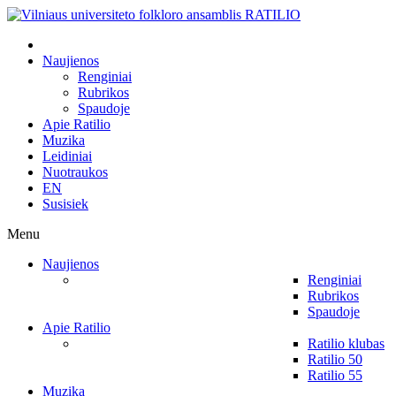
Naujienos
Renginiai
Rubrikos
Spaudoje
Apie Ratilio
Muzika
Leidiniai
Nuotraukos
EN
Susisiek
Menu
Naujienos
Renginiai
Rubrikos
Spaudoje
Apie Ratilio
Ratilio klubas
Ratilio 50
Ratilio 55
Muzika