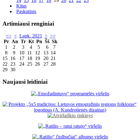
14
15
16
17
18
19
20
21
22
23
Kitas
Paskutinis
Artimiausi renginiai
<<
<
Lapk. 2021
>
>>
Pr
An
Tr
Kt
Pn
Šš
Sk
1
2
3
4
5
6
7
8
9
10
11
12
13
14
15
16
17
18
19
20
21
22
23
24
25
26
27
28
29
30
Naujausi leidiniai