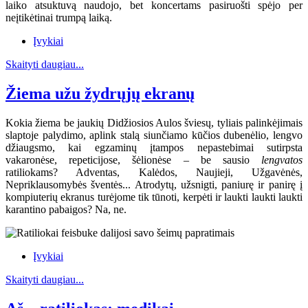
laiko atsuktuvą naudojo, bet koncertams pasiruošti spėjo per
neįtikėtinai trumpą laiką.
Įvykiai
Skaityti daugiau...
Žiema užu žydrųjų ekranų
Kokia žiema be jaukių Didžiosios Aulos šviesų, tyliais palinkėjimais
slaptoje palydimo, aplink stalą siunčiamo kūčios dubenėlio, lengvo
džiaugsmo, kai egzaminų įtampos nepastebimai sutirpsta
vakaronėse, repeticijose, šėlionėse – be sausio
lengvatos
ratiliokams? Adventas, Kalėdos, Naujieji, Užgavėnės,
Nepriklausomybės šventės... Atrodytų, užsnigti, paniurę ir panirę į
kompiuterių ekranus turėjome tik tūnoti, kerpėti ir laukti laukti laukti
karantino pabaigos? Na, ne.
Įvykiai
Skaityti daugiau...