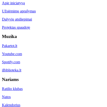
Apie iniciatyvą
Užsiėmimų aprašymas
Dalyvių atsiliepimai
Projektas spaudoje
Muzika
Pakartot.lt
Youtube.com
Spotify.com
iBiblioteka.lt
Nariams
Ratilio klubas
Natos
Kalendorius