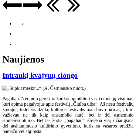
Naujienos
Intraukį kvajynų ciongo
Pagaliau. Nerandu geresnio žodžio apibūdinti visai emocijų visumai,
kuri apima pagalvojus apie festivalį „Čiulba ulba“. Aš nesu festivalių
žmogus, todėl šis dzūkų kultūros festivalis man buvo pirmas, į kurį
važiavau ne tik kaip ansamblio narė, bet ir dėl asmeninio
suinteresuotumo. Bet tas žodis „pagaliau“ išreiškia visą džiaugsmą
dėl atsinaujinusio kultūrinio gyvenimo, kuris su vasaros pradžia
pamažu vėl atgimsta.