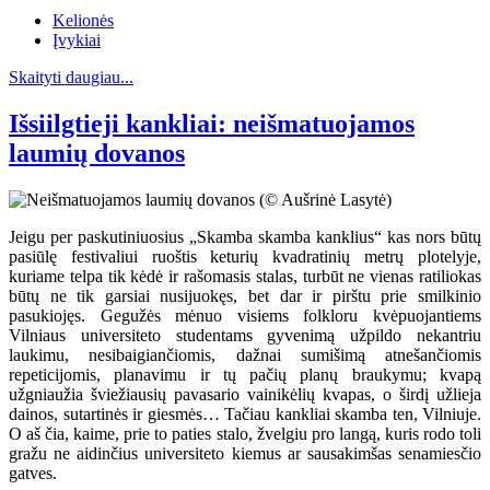
Kelionės
Įvykiai
Skaityti daugiau...
Išsiilgtieji kankliai: neišmatuojamos
laumių dovanos
Jeigu per paskutiniuosius „Skamba skamba kanklius“ kas nors būtų
pasiūlę festivaliui ruoštis keturių kvadratinių metrų plotelyje,
kuriame telpa tik kėdė ir rašomasis stalas, turbūt ne vienas ratiliokas
būtų ne tik garsiai nusijuokęs, bet dar ir pirštu prie smilkinio
pasukiojęs. Gegužės mėnuo visiems folkloru kvėpuojantiems
Vilniaus universiteto studentams gyvenimą užpildo nekantriu
laukimu, nesibaigiančiomis, dažnai sumišimą atnešančiomis
repeticijomis, planavimu ir tų pačių planų braukymu; kvapą
užgniaužia šviežiausių pavasario vainikėlių kvapas, o širdį užlieja
dainos, sutartinės ir giesmės… Tačiau kankliai skamba ten, Vilniuje.
O aš čia, kaime, prie to paties stalo, žvelgiu pro langą, kuris rodo toli
gražu ne aidinčius universiteto kiemus ar sausakimšas senamiesčio
gatves.