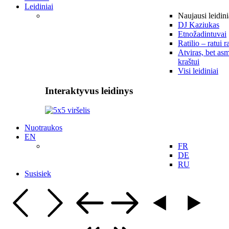
Leidiniai
Naujausi leidini
DJ Kaziukas
Etnožadintuvai
Ratilio – ratui r
Atviras, bet asm
kraštui
Visi leidiniai
Interaktyvus leidinys
Nuotraukos
EN
FR
DE
RU
Susisiek