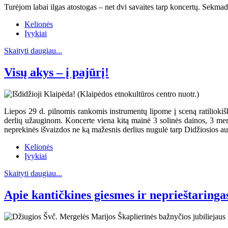
Turėjom labai ilgas atostogas – net dvi savaites tarp koncertų. Sekma
Kelionės
Įvykiai
Skaityti daugiau...
Visų akys – į pajūrį!
Liepos 29 d. pilnomis rankomis instrumentų lipome į sceną ratiliok
derlių užauginom. Koncerte viena kitą mainė 3 solinės dainos, 3 mer
neprekinės išvaizdos ne ką mažesnis derlius nugulė tarp Didžiosios aul
Kelionės
Įvykiai
Skaityti daugiau...
Apie kantičkines giesmes ir neprieštaringa