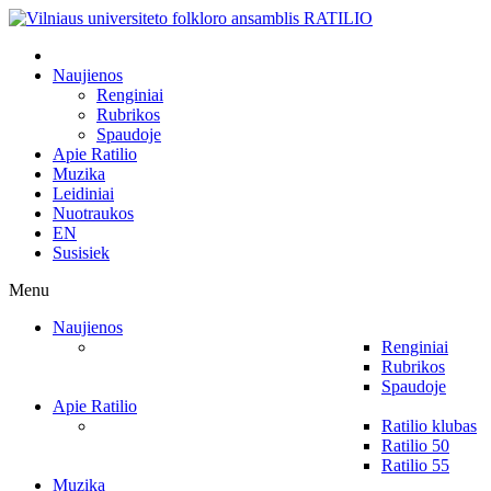
Naujienos
Renginiai
Rubrikos
Spaudoje
Apie Ratilio
Muzika
Leidiniai
Nuotraukos
EN
Susisiek
Menu
Naujienos
Renginiai
Rubrikos
Spaudoje
Apie Ratilio
Ratilio klubas
Ratilio 50
Ratilio 55
Muzika