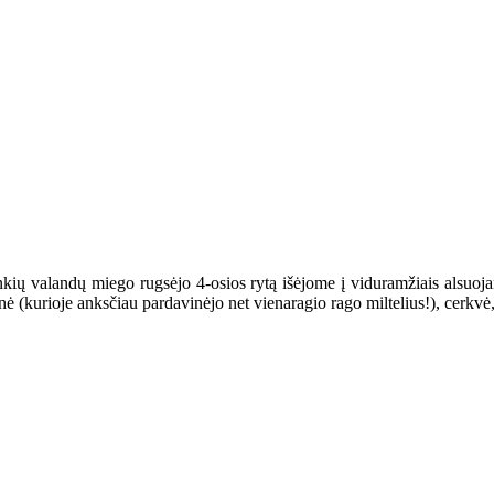
ių valandų miego rugsėjo 4-osios rytą išėjome į viduramžiais alsuojan
inė (kurioje anksčiau pardavinėjo net vienaragio rago miltelius!), cerkvė,