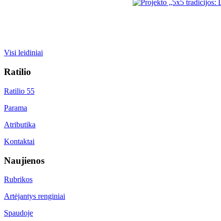
Visi leidiniai
Ratilio
Ratilio 55
Parama
Atributika
Kontaktai
Naujienos
Rubrikos
Artėjantys renginiai
Spaudoje