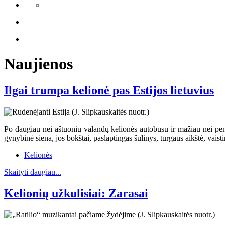
Naujienos
Ilgai trumpa kelionė pas Estijos lietuvius
Po daugiau nei aštuonių valandų kelionės autobusu ir mažiau nei penk
gynybinė siena, jos bokštai, paslaptingas šulinys, turgaus aikštė, vaist
Kelionės
Skaityti daugiau...
Kelionių užkulisiai: Zarasai