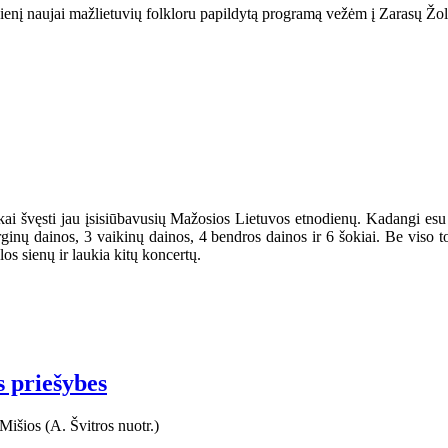
dienį naujai mažlietuvių folkloru papildytą programą vežėm į Zarasų Žol
iškai švęsti jau įsisiūbavusių Mažosios Lietuvos etnodienų. Kadangi e
ginų dainos, 3 vaikinų dainos, 4 bendros dainos ir 6 šokiai. Be viso 
os sienų ir laukia kitų koncertų.
s priešybes