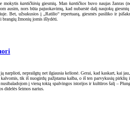
ome mokytis
kantičkinių
giesmių. Man
kantičkos
buvo naujas žanras (ne
siom ausim, nors būta pajuokavimų, kad nubarstė dalį naujokų giesmių 
. Bet, užsukusios į „Ratilio“ repertuarą, giesmės pasiliko ir įsišak
ui brangių žmonių jomis išlydėti.
uori
ą narplioti, neprailgtų net ilgiausia kelionė. Gerai, kad kaskart, kai jau,
s kalvomis, tik iš nuogirdų pažįstama kalba, o iš ten parvykusių pirklių
nusibaladojom į vieną tokią spalvingos istorijos ir kultūros šalį – Plun
s didelės šeimos narius.