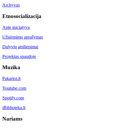
Archyvas
Etnosocializacija
Apie iniciatyvą
Užsiėmimų aprašymas
Dalyvių atsiliepimai
Projektas spaudoje
Muzika
Pakartot.lt
Youtube.com
Spotify.com
iBiblioteka.lt
Nariams