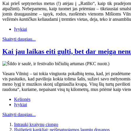
Kai prieš septynerius metus (!) atėjau į „Ratilio“, kaip tik pradėj
atpažinti). Nebepamenu, kaip tuomet jas priėmiau – tikriausiai smal
jomis draugausime – tąsyk, rodos, ruošėmės vienoms Mišioms Vilniuje
vežėmės
kantičkas
keliaudami į tremties vietas, deja, teko ir ansambli
Įvykiai
Skaityti daugiau...
Kai jau laikas eiti gulti, bet dar meiga nen
Vasara Vilniuj – tai tokia vingiuota pokalbių tema, kad, jei pradėtume j
vis pasitaiko, kad pavilioja kokia tolima šalis, sužavi savo mėlynomi
meno lygį ir muzikos skonį užgniaužia kvapą. Visų šių turtų pavilioti 
raudona“, kuriame, nepaisant visų tų kilometrų, mus priėmė kaip vieno
Kelionės
Įvykiai
Skaityti daugiau...
Intraukį kvajynų ciongo
Išsiilgtieji kankliai: neišmatuojamos laumių dovanos