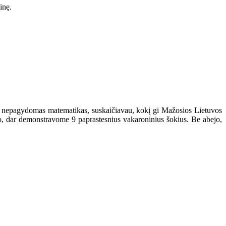
inę.
su nepagydomas matematikas, suskaičiavau, kokį gi Mažosios Lietuvos
to, dar demonstravome 9 paprastesnius vakaroninius šokius. Be abejo,