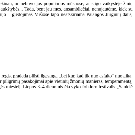
žinau, ar nebuvo jos populiarios mūsuose, ar stigo vaikystėje žinių
aukštybės... Tada, bent jau mes, ansambliečiai, nenujautėme, kiek su
nijo – giedojimas Mišiose tapo neatskiriama Palangos Jurginių dalis,
 regis, pradeda plūsti ilgesinga „bet kur, kad tik nuo asfalto“ nuotaika,
 ir piligrimų pasakojimai apie vietinių žmonių manieras, temperamentą,
gės miestelį. Liepos 3–4 dienomis čia vyko folkloro festivalis „Saulelė