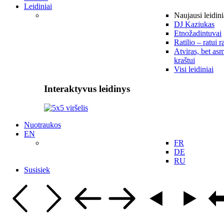
Leidiniai
Naujausi leidini
DJ Kaziukas
Etnožadintuvai
Ratilio – ratui r
Atviras, bet asm
kraštui
Visi leidiniai
Interaktyvus leidinys
Nuotraukos
EN
FR
DE
RU
Susisiek