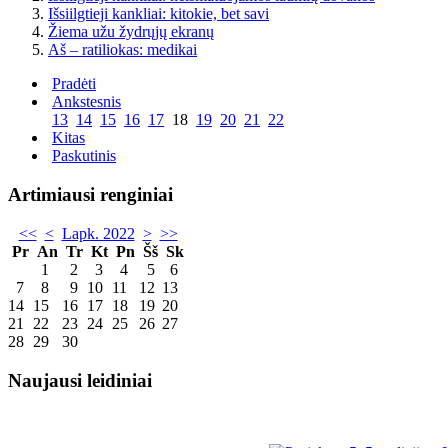
Išsiilgtieji kankliai: kitokie, bet savi
Žiema užu žydrųjų ekranų
Aš – ratiliokas: medikai
Pradėti
Ankstesnis
13
14
15
16
17
18
19
20
21
22
Kitas
Paskutinis
Artimiausi renginiai
<<
<
Lapk. 2022
>
>>
Pr
An
Tr
Kt
Pn
Šš
Sk
1
2
3
4
5
6
7
8
9
10
11
12
13
14
15
16
17
18
19
20
21
22
23
24
25
26
27
28
29
30
Naujausi leidiniai