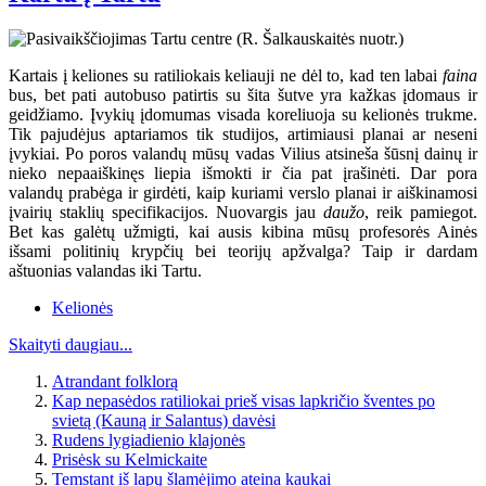
Kartais į keliones su ratiliokais keliauji ne dėl to, kad ten labai
faina
bus, bet pati autobuso patirtis su šita šutve yra kažkas įdomaus ir
geidžiamo. Įvykių įdomumas visada koreliuoja su kelionės trukme.
Tik pajudėjus aptariamos tik studijos, artimiausi planai ar neseni
įvykiai. Po poros valandų mūsų vadas Vilius atsineša šūsnį dainų ir
nieko nepaaiškinęs liepia išmokti ir čia pat įrašinėti. Dar pora
valandų prabėga ir girdėti, kaip kuriami verslo planai ir aiškinamosi
įvairių staklių specifikacijos. Nuovargis jau
daužo
, reik pamiegot.
Bet kas galėtų užmigti, kai ausis kibina mūsų profesorės Ainės
išsami politinių krypčių bei teorijų apžvalga? Taip ir dardam
aštuonias valandas iki Tartu.
Kelionės
Skaityti daugiau...
Atrandant folklorą
Kap nepasėdos ratiliokai prieš visas lapkričio šventes po
svietą (Kauną ir Salantus) davėsi
Rudens lygiadienio klajonės
Prisėsk su Kelmickaite
Temstant iš lapų šlamėjimo ateina kaukai