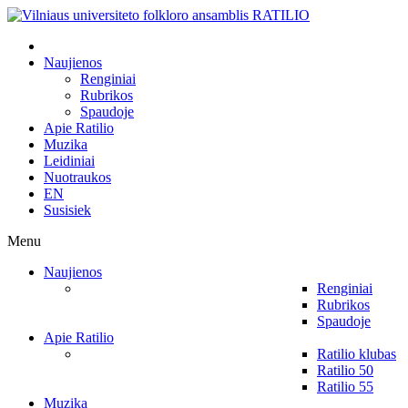
Naujienos
Renginiai
Rubrikos
Spaudoje
Apie Ratilio
Muzika
Leidiniai
Nuotraukos
EN
Susisiek
Menu
Naujienos
Renginiai
Rubrikos
Spaudoje
Apie Ratilio
Ratilio klubas
Ratilio 50
Ratilio 55
Muzika