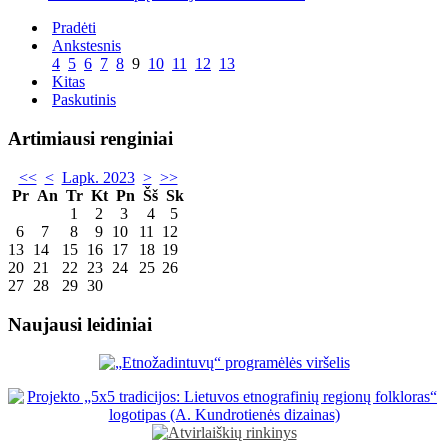
Pradėti
Ankstesnis
4
5
6
7
8
9
10
11
12
13
Kitas
Paskutinis
Artimiausi renginiai
<<
<
Lapk. 2023
>
>>
Pr
An
Tr
Kt
Pn
Šš
Sk
1
2
3
4
5
6
7
8
9
10
11
12
13
14
15
16
17
18
19
20
21
22
23
24
25
26
27
28
29
30
Naujausi leidiniai