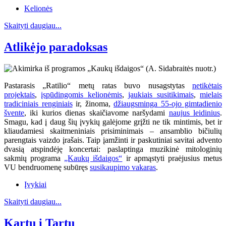
Kelionės
Skaityti daugiau...
Atlikėjo paradoksas
Pastarasis „Ratilio“ metų ratas buvo nusagstytas
netikėtais
projektais
,
įspūdingomis kelionėmis
,
jaukiais susitikimais
,
mielais
tradiciniais renginiais
ir, žinoma,
džiaugsminga 55-ojo gimtadienio
švente
, iki kurios dienas skaičiavome naršydami
naujus leidinius
.
Smagu, kad į daug šių įvykių galėjome grįžti ne tik mintimis, bet ir
kliaudamiesi skaitmeniniais prisiminimais – ansamblio bičiulių
parengtais vaizdo įrašais. Taip įamžinti ir paskutiniai savitai advento
dvasią atspindėję koncertai: paslaptinga muzikinė mitologinių
sakmių programa
„Kaukų išdaigos“
ir apmąstyti praėjusius metus
VU bendruomenę subūręs
susikaupimo vakaras
.
Įvykiai
Skaityti daugiau...
Kartu į Tartu