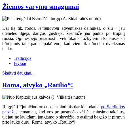
Žiemos varymo smagumai
Dar ką tik, rodos,
leliumavom
adventiškas dainukes, o žiū – jau
dienelės ilgėja, dangus giedrėja. Žiemužė jau padus po truputį
ruošia. Ogi nespėjo prisiruošt – velniukai su ožkytėm ir kaliausės su
būrėjomis taip padus pakūreno, kad vien tik dūmelio dvelksmas
teliko.
Tradicijos
Įvykiai
Skaityti daugiau...
Roma, atvyko „Ratilio“!
Rugpjūtį Fjumičino oro uoste mintimis dar klajodama
po Sardinijos
peizažą
, nemaniau, kad vos po pusmečio vėl čia minsime takelius,
tik jau ne laukdami jungiamojo skrydžio, o atsiimti bagažo ir pirmyn
prie lauko durų. Roma, atvyko „Ratilio“!