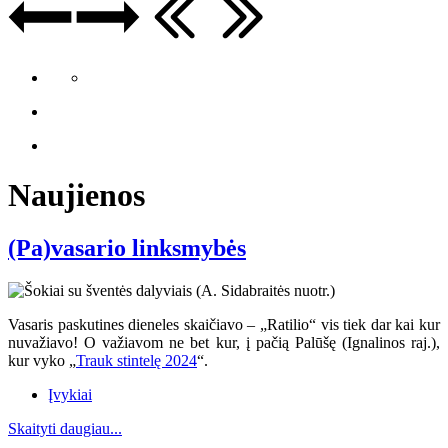
Naujienos
(Pa)vasario linksmybės
Vasaris paskutines dieneles skaičiavo – „Ratilio“ vis tiek dar kai kur
nuvažiavo
! O va
žiavom ne bet kur, į pačią Palūšę (Ignalinos raj.),
kur vyko „
Trauk stintelę 2024
“.
Įvykiai
Skaityti daugiau...