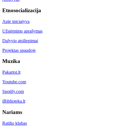
Etnosocializacija
Apie iniciatyvą
Užsiėmimų aprašymas
Dalyvių atsiliepimai
Projektas spaudoje
Muzika
Pakartot.lt
Youtube.com
Spotify.com
iBiblioteka.lt
Nariams
Ratilio klubas