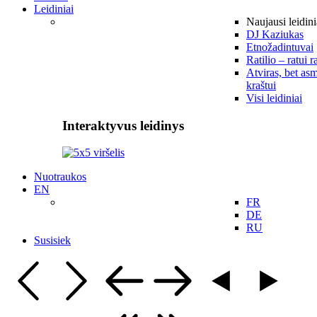
Leidiniai
Naujausi leidini
DJ Kaziukas
Etnožadintuvai
Ratilio – ratui r
Atviras, bet asm
kraštui
Visi leidiniai
Interaktyvus leidinys
Nuotraukos
EN
FR
DE
RU
Susisiek