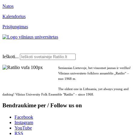
Natos
Kalendorius
Prisijungimas
Ieškoti...
Seniausias Lietuvoje, bet visuomet jaunas ir veržlus!
Vilniaus universiteto folkloro ansamblis „Ratilio“ –
nuo 1968 m.
The oldest one in Lithuania, yet always young and
dashing! Vilnius University Folk Ensemble "Ratilio" – since 1968.
Bendraukime per / Follow us on
Facebook
Instagram
YouTube
RSS