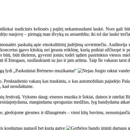
ratiliokai tradicinės kelionės į pajūrį nekantraudami laukė. Nors gali bū
dėjo naujovę – pirmąją man išvyką su ansambliu; iki tol dar laukė treč
monaitės paskaitą apie etnokultūrinį judėjimą sovietmečiu. Auditorija s
e koncertas įgavo kitokią nei įprasta reikšmę, kurią puikiai užčiuopė ir 
os būti, būti tikriems, gyventi jomis; todėl tądien pasirinktos vienos mi
iš žmogaus, susišaukianti su juo ir jam artima. Taip šis vakaras tarsi da
ėjo. Penktadienio vakarą kas traukiniu, o kas automobiliais pajudėjo Pal
s, kad nesušaltume.
ų festivalį. Vyksmo daug: eisenos muzika ir šokiai, dainos ir rateliai Bi
 nesislapstydama, margindama sprogusius medžius, lyg bandydama atkartot
, giedojome giesmes ir džiaugėmės – vieni kitų buvimu, nenustojančia ž