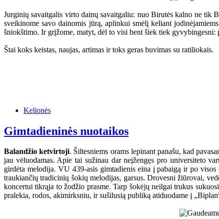
Jurginių savaitgalis virto dainų savaitgaliu: nuo Birutės kalno ne t
sveikinome savo dainomis jūrą, aplinkui smėlį keliant jodinėjamiem
šniokštimo. Ir grįžome, matyt, dėl to visi bent šiek tiek gyvybingesni: p
Štai koks keistas, naujas, artimas ir toks geras buvimas su ratiliokais.
Kelionės
Gimtadieninės nuotaikos
Balandžio ketvirtoji
. Šiltesniems orams lepinant panašu, kad pavasa
jau vėluodamas. Apie tai sužinau dar neįžengęs pro universiteto vart
girdėta melodija. VU 439-asis gimtadienis eina į pabaigą ir po visos 
traukiančių tradicinių šokių melodijas, garsus. Drovesni žiūrovai, ved
koncertui tikrąja to žodžio prasme. Tarp šokėjų neilgai trukus sukuosi
pralekia, rodos, akimirksniu, ir sušilusią publiką atiduodame į „Bipla