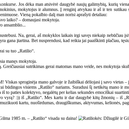
 konkurse. Jos dėka man atsivėrė daugybė naujų galimybių, kurių viena
 mokinius, mokytojus ir alumnus. Į renginį atvykau ir aš ir ten sutika
venimuose. Vieną pokalbio dalį man norisi aprašyti detaliau:
aisvo laiko? – domaujasi mokytoja.
ro ansamblio...
nustebusi. Na, gerai, aš mokyklos laikais irgi savęs niekaip nebūčiau įsiv
 gana įtartina. Bet nusprendusi, kad reikia jai paaiškinti plačiau, tęsiu
rai su tuo „Ratilio“.
ausia manęs mokytoja.
oją. Greičiausiai sutrikimas gerai matomas mano veide, nes mokytoja sku
kas sproginėja mano galvoje ir žaibiškai dėliojasi į savo vietas – jo
ikrai būdingos visiems „Ratilio“ nariams. Suradusi šį netikėtą mano ir 
š to paties kolektyvo, negalėtų per kelias sekundes emociškai suartinti 
avo vyrą? :)) iš „Ratilio“. Mes kartu ir dar daugybė kitų žmonių – iš „
ras muzikuoti kartu, nuoširdumas, draugiškumas, aktyvumas, kelionės, p