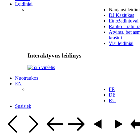
Leidiniai
Naujausi leidini
DJ Kaziukas
Etnožadintuvai
Ratilio – ratui r
Atviras, bet asm
kraštui
Visi leidiniai
Interaktyvus leidinys
Nuotraukos
EN
FR
DE
RU
Susisiek