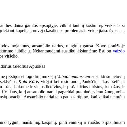
audies daina gamtos apsuptyje, vilkint tautinį kostiumą, veikia tarsi
griežiant kapelijai, nuveja kasdienes problemas ir veide įtaiso šypseną,
 apdovanoja mus, ansamblio narius, renginių gausa. Kovo pradžioje
kūrimo jubiliejų. Nekantraudami susitikti, išsiuntėme Estijon
vaizdo
s viršelio.
me į Estijos etnografinį muziejų
Vabaõhumuuseum
susitikti su lietuvių
 seklyčios
Kolu Kõrts
virėjai bei restorano „Paukščių takas“ šefė p.
atą įsukome ir vietos lietuvius, ir prašalaičius turistus, ir mažus, ir
is: į Viliaus, kurį ansamblio nariai pagarbiai praminė „vienu žmogumi –
gausių ovacijų. Ansamblio nariai taip pat pasirūpino, kad vaikai neturėtų
o lyginti marškinių, kaspinų, pinti vainikų ir ruoštis tarptautiniam