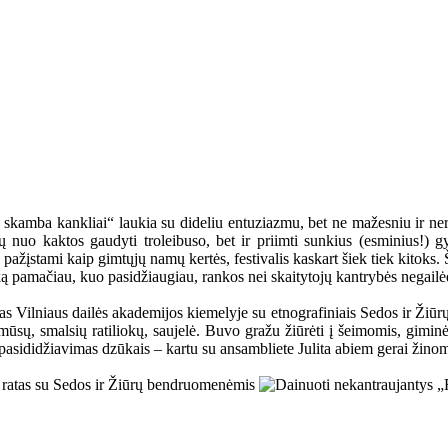
skamba kankliai“ laukia su dideliu entuziazmu, bet ne mažesniu ir neri
ietų nuo kaktos gaudyti troleibuso, bet ir priimti sunkius (esminius!)
u pažįstami kaip gimtųjų namų kertės, festivalis kaskart šiek tiek kitok
 ką pamačiau, kuo pasidžiaugiau, rankos nei skaitytojų kantrybės negailė
mas Vilniaus dailės akademijos kiemelyje su etnografiniais Sedos ir Žiū
 mūsų, smalsių ratiliokų, saujelė. Buvo gražu žiūrėti į šeimomis, gim
is pasididžiavimas dzūkais – kartu su ansambliete Julita abiem gerai žin