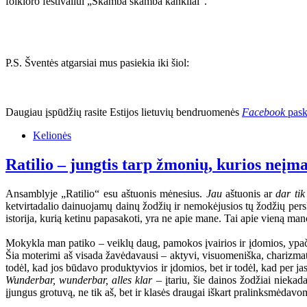
folkloro festivaliui „Skamba skamba kankliai“.
P.S. Šventės atgarsiai mus pasiekia iki šiol:
Daugiau įspūdžių rasite Estijos lietuvių bendruomenės
Facebook
pask
Kelionės
Ratilio – jungtis tarp žmonių, kurios neįm
Ansamblyje „Ratilio“ esu aštuonis mėnesius.
Jau
aštuonis ar
dar tik
ketvirtadalio dainuojamų dainų žodžių ir nemokėjusios tų žodžių perskai
istorija, kurią ketinu papasakoti, yra ne apie mane. Tai apie vieną 
Mokykla man patiko – veiklų daug, pamokos įvairios ir įdomios, ypač 
Šia moterimi aš visada žavėdavausi – aktyvi, visuomeniška, charizmat
todėl, kad jos būdavo produktyvios ir įdomios, bet ir todėl, kad per ja
Wunderbar, wunderbar, alles klar
– įtariu, šie dainos žodžiai niekad
įjungus grotuvą, ne tik aš, bet ir klasės draugai iškart pralinksmėdav