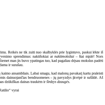
mu. Reikės ne tik zuiti nuo skalbyklės prie lygintuvo, paskui lėkte iš
 gyvenimo sprendimus: naktišokiai ar
naktimoksliai
– štai mįslė! Nors
s. Šiemet man jis buvo ypatingas tuo, kad pagaliau drįsau mokslus padėti
dama ir surašau.
rų kaimo ansambliais. Labai smagu, kad malonų pavakarį kartu praleisti
inėmis dainuojančias bendruomenes – jų pavyzdys įkvėpė ir sušildė. Aš
omas dzūkiškas dainas traukėm ir
širdzys dzaugės
.