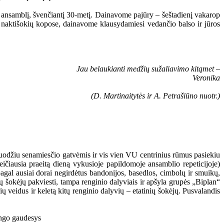
“ ansamblį, švenčiantį 30-metį. Dainavome pajūry – šeštadienį vakarop
 naktišokių kopose, dainavome klausydamiesi vedančio balso ir jūros
Jau belaukianti medžių sužaliavimo kitąmet –
Veronika
(D. Martinaitytės ir A. Petrašiūno nuotr.)
kuodžiu senamiesčio gatvėmis ir vis vien VU centrinius rūmus pasiekiu
eičiausia praeitą dieną vykusioje papildomoje ansamblio repeticijoje)
pagal ausiai dorai negirdėtus bandonijos, basedlos, cimbolų ir smuikų,
gų šokėjų pakviesti, tampa renginio dalyviais ir apšyla grupės „Biplan“
ų veidus ir keletą kitų renginio dalyvių – etatinių šokėjų. Pusvalandis