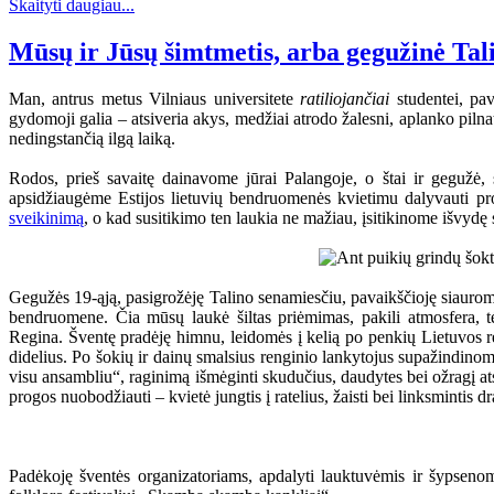
Skaityti daugiau...
Mūsų ir Jūsų šimtmetis, arba gegužinė Tal
Man, antrus metus Vilniaus universitete
ratiliojančiai
studentei, pav
gydomoji galia – atsiveria akys, medžiai atrodo žalesni, aplanko pilnat
nedingstančią ilgą laiką.
Rodos, prieš savaitę dainavome jūrai Palangoje, o štai ir gegužė
apsidžiaugėme Estijos lietuvių bendruomenės kvietimu dalyvauti proj
sveikinimą
, o kad susitikimo ten laukia ne mažiau, įsitikinome išvyd
Gegužės 19-ąją, pasigrožėję Talino senamiesčiu, pavaikščioję siauromi
bendruomene. Čia mūsų laukė šiltas priėmimas, pakili atmosfera, tė
Regina. Šventę pradėję himnu, leidomės į kelią po penkių Lietuvos regi
didelius. Po šokių ir dainų smalsius renginio lankytojus supažindinome
visu ansambliu“, raginimą išmėginti skudučius, daudytes bei ožragį atsil
progos nuobodžiauti – kvietė jungtis į ratelius, žaisti bei linksmintis d
Padėkoję šventės organizatoriams, apdalyti lauktuvėmis ir šypsenomi