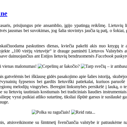
ine
asaris, prisijungus prie ansamblio, įgijo ypatingą reikšmę. Lietuvių li
vės jausmas bei suvokimas, jog šalia stovintys jaučia tą patį, o šokiai, 
, skaičiuodama paskutines dienas, kviečia pakelti akis nuo knygų ir
ekte „100 virėjų virtuvėje“ ir drauge paminėti Lietuvos Valstybės at
ę save dainuojančius ant Estijos lietuvių bendruomenės
Facebook
paskyro
s gatvelėmis bei išklausę gidės pasakojimo apie šalies istoriją, skubėjo
vynainių šypsenos bei gardūs lietuviški patiekalai, kuriuos paruošė
onų melodijų vingrybes. Beregint linksmybės persikėlė į lauką, o ten į r
 su lietuvių tautiniais kostiumais bei tradiciniais liaudies instrumenta
iepę vyrai puikiai atliko sutartinę, tiksliai išpūtė garsus ir susilaukė 
rauge.
s, atsisveikinome su šimtmetį švenčiančia valstybe ir patraukėme nam