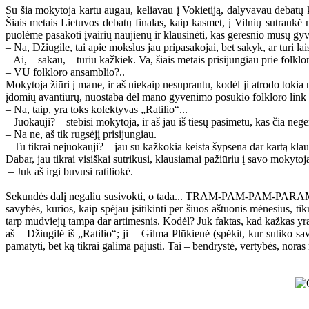
Su šia mokytoja kartu augau, keliavau į Vokietiją, dalyvavau debatų
Šiais metais Lietuvos debatų finalas, kaip kasmet, į Vilnių sutraukė
puolėme pasakoti įvairių naujienų ir klausinėti, kas geresnio mūsų gy
– Na, Džiugile, tai apie mokslus jau pripasakojai, bet sakyk, ar turi l
– Ai, – sakau, – turiu kažkiek. Va, šiais metais prisijungiau prie folklo
– VU folkloro ansamblio?..
Mokytoja žiūri į mane, ir aš niekaip nesuprantu, kodėl ji atrodo tokia 
įdomių avantiūrų, nuostaba dėl mano gyvenimo posūkio folkloro link yra
– Na, taip, yra toks kolektyvas „Ratilio“...
– Juokauji? – stebisi mokytoja, ir aš jau iš tiesų pasimetu, kas čia nege
– Na ne, aš tik rugsėjį prisijungiau.
– Tu tikrai nejuokauji? – jau su kažkokia keista šypsena dar kartą kl
Dabar, jau tikrai visiškai sutrikusi, klausiamai pažiūriu į savo mokyt
– Juk aš irgi buvusi ratiliokė.
Sekundės dalį negaliu susivokti, o tada... TRAM-PAM-PAM-PARAM! Vis
savybės, kurios, kaip spėjau įsitikinti per šiuos aštuonis mėnesius, t
tarp mudviejų tampa dar artimesnis. Kodėl? Juk faktas, kad kažkas yra i
aš – Džiugilė iš „Ratilio“; ji – Gilma Plūkienė (spėkit, kur sutiko s
pamatyti, bet ką tikrai galima pajusti. Tai – bendrystė, vertybės, no