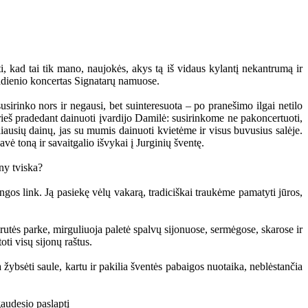
ti, kad tai tik mano, naujokės, akys tą iš vidaus kylantį nekantrumą ir
iadienio koncertas Signatarų namuose.
usirinko nors ir negausi, bet suinteresuota – po pranešimo ilgai netilo
prieš pradedant dainuoti įvardijo Damilė: susirinkome ne pakoncertuoti,
eliausių dainų, jas su mumis dainuoti kvietėme ir visus buvusius salėje.
vė toną ir savaitgalio išvykai į Jurginių šventę.
angos link. Ją pasiekę vėlų vakarą, tradiciškai traukėme pamatyti jūros,
rutės parke, mirguliuoja paletė spalvų sijonuose, sermėgose, skarose ir
i visų sijonų raštus.
ybsėti saule, kartu ir pakilia šventės pabaigos nuotaika, neblėstančia