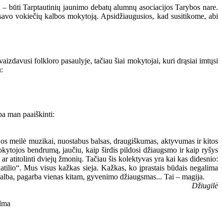
 – būti Tarptautinių jaunimo debatų alumnų asociacijos Tarybos nare.
u savo vokiečių kalbos mokytoją. Apsidžiaugusios, kad susitikome, abi
aizdavusi folkloro pasaulyje, tačiau šiai mokytojai, kuri drąsiai imtųsi
:
ba man paaiškinti:
s meilė muzikai, nuostabus balsas, draugiškumas, aktyvumas ir kitos
mokytojos bendrumą, jaučiu, kaip širdis pildosi džiaugsmo ir kaip ryšys
ar atitolinti dviejų žmonių. Tačiau šis kolektyvas yra kai kas didesnio:
Ratilio“. Mus visus kažkas sieja. Kažkas, ko įprastais būdais negalima
agalba, pagarba vienas kitam, gyvenimo džiaugsmas... Tai – magija.
Džiugilė