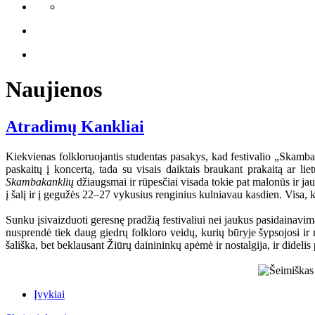
Naujienos
Atradimų Kankliai
Kiekvienas folkloruojantis studentas pasakys, kad festivalio „Skamba 
paskaitų į koncertą, tada su visais daiktais braukant prakaitą ar l
Skambakanklių
džiaugsmai ir rūpesčiai visada tokie pat malonūs ir ja
į šalį ir į gegužės 22–27 vykusius renginius kulniavau kasdien. Visa,
Sunku įsivaizduoti geresnę pradžią festivaliui nei jaukus pasidainavi
nusprendė tiek daug giedrų folkloro veidų, kurių būryje šypsojosi ir
šališka, bet beklausant Žiūrų dainininkų apėmė ir nostalgija, ir didel
Įvykiai