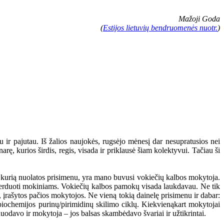
Mažoji Goda
(
Estijos lietuvių bendruomenės nuotr.
)
 ir pajutau. Iš žalios naujokės, rugsėjo mėnesį dar nesupratusios nei
rę, kurios širdis, regis, visada ir priklausė šiam kolektyvui. Tačiau ši
, kurią nuolatos prisimenu, yra mano buvusi vokiečių kalbos mokytoja.
s perduoti mokiniams. Vokiečių kalbos pamokų visada laukdavau. Ne tik
s, įrašytos pačios mokytojos. Ne vieną tokią dainelę prisimenu ir dabar:
 biochemijos purinų/pirimidinų skilimo ciklų. Kiekvienąkart mokytojai
nuodavo ir mokytoja – jos balsas skambėdavo švariai ir užtikrintai.