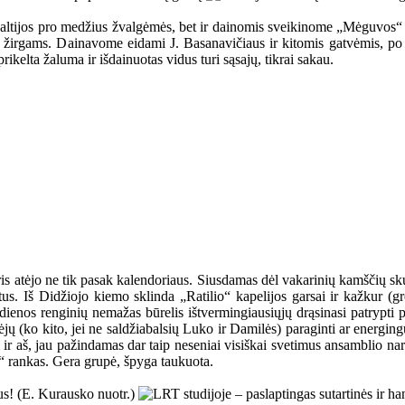
ik Baltijos pro medžius žvalgėmės, bet ir dainomis sveikinome „Mėguvos
s žirgams. Dainavome eidami J. Basanavičiaus ir kitomis gatvėmis, po
rikelta žaluma ir išdainuotas vidus turi sąsajų, tikrai sakau.
ris atėjo ne tik pasak kalendoriaus. Siusdamas dėl vakarinių kamščių s
us. Iš Didžiojo kiemo sklinda „Ratilio“ kapelijos garsai ir kažkur (gr
dienos renginių nemažas būrelis ištvermingiausiųjų drąsinasi patrypti 
ėjų (ko kito, jei ne saldžiabalsių Luko ir Damilės) paraginti ar energin
 ir aš, jau pažindamas dar taip neseniai visiškai svetimus ansamblio nari
n“ rankas. Gera grupė, špyga taukuota.