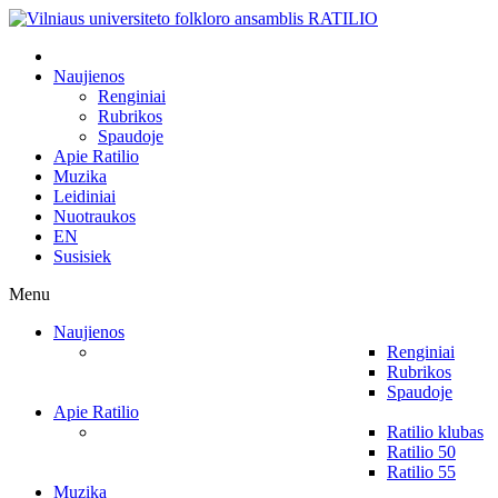
Naujienos
Renginiai
Rubrikos
Spaudoje
Apie Ratilio
Muzika
Leidiniai
Nuotraukos
EN
Susisiek
Menu
Naujienos
Renginiai
Rubrikos
Spaudoje
Apie Ratilio
Ratilio klubas
Ratilio 50
Ratilio 55
Muzika