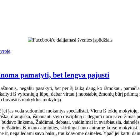
yroje
.
anoma pamatyti, bet lengva pajusti
aštuonis, negaliu pasakyti, bet per šį laiką daug ko išmokau, pamačiau
tyti iš vyresniųjų lūpų, dabar virtau į nuostabių žmonių būrį priimtą na
mano buvusios mokyklos mokytoją.
jei jas veda sudominti mokantys specialistai. Viena iš tokių mokytojų
iška, draugiška, išmananti savo discipliną ir deganti noru savo žinia
s būdavo linksma. Žaidimai, debatai, vaidinimai ir, svarbiausia, dainelė
a neišsitrins iš mano atminties, skirtingai nuo antrame kurse mokytųsi
ome ir, negailėdami savo balsų, traukdavome daineles. Ypač jei kartu dai