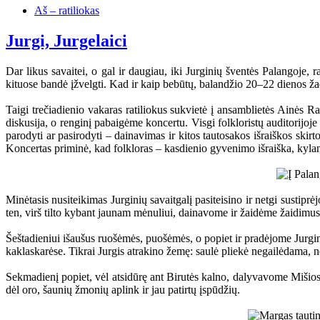
Aš – ratiliokas
Jurgi, Jurgelaici
Dar likus savaitei, o gal ir daugiau, iki Jurginių šventės Palangoje, 
kituose bandė įžvelgti. Kad ir kaip bebūtų, balandžio 20–22 dienos ža
Taigi trečiadienio vakaras ratiliokus sukvietė į ansamblietės Ainės Ra
diskusija, o renginį pabaigėme koncertu. Visgi folkloristų auditorijoj
parodyti ar pasirodyti – dainavimas ir kitos tautosakos išraiškos skirt
Koncertas priminė, kad folkloras – kasdienio gyvenimo išraiška, kylanti 
Minėtasis nusiteikimas Jurginių savaitgalį pasiteisino ir netgi sustipr
ten, virš tilto kybant jaunam mėnuliui, dainavome ir žaidėme žaidimu
Šeštadieniui išaušus ruošėmės, puošėmės, o popiet ir pradėjome Jurgini
kaklaskarėse. Tikrai Jurgis atrakino žemę: saulė pliekė negailėdama,
Sekmadienį popiet, vėl atsidūrę ant Birutės kalno, dalyvavome Mišiose
dėl oro, šaunių žmonių aplink ir jau patirtų įspūdžių.