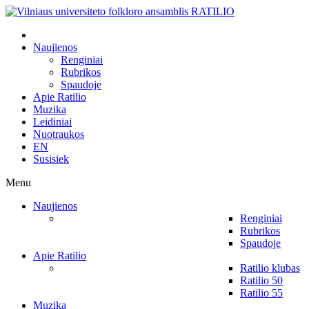
Naujienos
Renginiai
Rubrikos
Spaudoje
Apie Ratilio
Muzika
Leidiniai
Nuotraukos
EN
Susisiek
Menu
Naujienos
Renginiai
Rubrikos
Spaudoje
Apie Ratilio
Ratilio klubas
Ratilio 50
Ratilio 55
Muzika