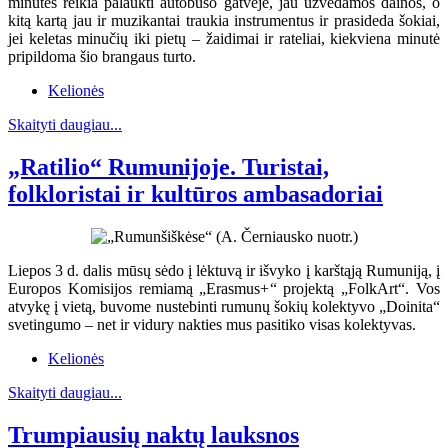
minutes reikia palaukti autobuso gatvėje, jau užvedamos dainos, o
kitą kartą jau ir muzikantai traukia instrumentus ir prasideda šokiai,
jei keletas minučių iki pietų – žaidimai ir rateliai, kiekviena minutė
pripildoma šio brangaus turto.
Kelionės
Skaityti daugiau...
„Ratilio“ Rumunijoje. Turistai,
folkloristai ir kultūros ambasadoriai
Liepos 3 d. dalis mūsų sėdo į lėktuvą ir išvyko į karštąją Rumuniją, į
Europos Komisijos remiamą „Erasmus+“ projektą „FolkArt“. Vos
atvykę į vietą, buvome nustebinti rumunų šokių kolektyvo „Doinita“
svetingumo – net ir vidury nakties mus pasitiko visas kolektyvas.
Kelionės
Skaityti daugiau...
Trumpiausių naktų lauksnos