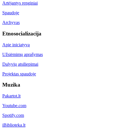
Artėjantys renginiai
Spaudoje
Archyvas
Etnosocializacija
Apie iniciatyvą
Užsiėmimų aprašymas
Dalyvių atsiliepimai
Projektas spaudoje
Muzika
Pakartot.lt
Youtube.com
Spotify.com
iBiblioteka.lt