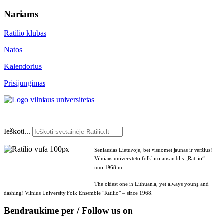
Nariams
Ratilio klubas
Natos
Kalendorius
Prisijungimas
Ieškoti...
Seniausias Lietuvoje, bet visuomet jaunas ir veržlus!
Vilniaus universiteto folkloro ansamblis „Ratilio“ –
nuo 1968 m.
The oldest one in Lithuania, yet always young and
dashing! Vilnius University Folk Ensemble "Ratilio" – since 1968.
Bendraukime per / Follow us on