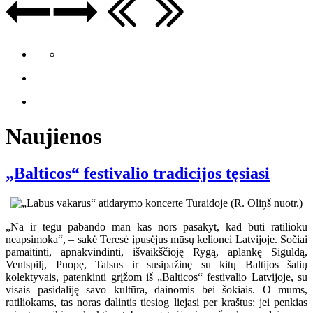
Naujienos
„Balticos“ festivalio tradicijos tęsiasi
„Na ir tegu pabando man kas nors pasakyt, kad būti ratilioku
neapsimoka“, – sakė Teresė įpusėjus mūsų kelionei Latvijoje. Sočiai
pamaitinti, apnakvindinti, išvaikščioję Rygą, aplankę Siguldą,
Ventspilį, Puopę, Talsus ir susipažinę su kitų Baltijos šalių
kolektyvais, patenkinti grįžom iš „Balticos“ festivalio Latvijoje, su
visais pasidaliję savo kultūra, dainomis bei šokiais. O mums,
ratiliokams, tas noras dalintis tiesiog liejasi per kraštus: jei penkias