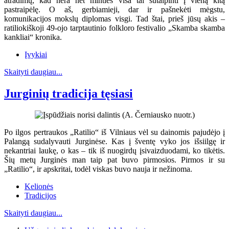
atradimų, kad nėra net minties visa tai sutalpinti į vieną kitą
pastraipėlę. O aš, gerbiamieji, dar ir pašnekėti mėgstu,
komunikacijos mokslų diplomas visgi. Tad štai, prieš jūsų akis –
ratiliokiškoji 49-ojo tarptautinio folkloro festivalio „Skamba skamba
kankliai“ kronika.
Įvykiai
Skaityti daugiau...
Jurginių tradicija tęsiasi
Po ilgos pertraukos „Ratilio“ iš Vilniaus vėl su dainomis pajudėjo į
Palangą sudalyvauti Jurginėse. Kas į šventę vyko jos išsiilgę ir
nekantriai laukę, o kas – tik iš nuogirdų įsivaizduodami, ko tikėtis.
Šių metų Jurginės man taip pat buvo pirmosios. Pirmos ir su
„Ratilio“, ir apskritai, todėl viskas buvo nauja ir nežinoma.
Kelionės
Tradicijos
Skaityti daugiau...