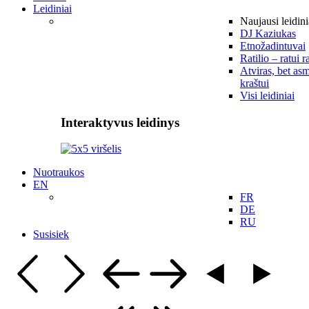
Leidiniai
Naujausi leidini
DJ Kaziukas
Etnožadintuvai
Ratilio – ratui r
Atviras, bet asm
kraštui
Visi leidiniai
Interaktyvus leidinys
Nuotraukos
EN
FR
DE
RU
Susisiek