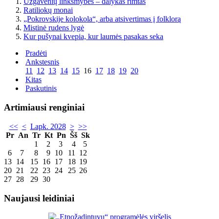
Užgavėnių linksmybės – dalykas rimtas
Ratiliokų monai
„Pokrovskije kolokola“, arba atsivertimas į folklorą
Mistinė rudens lygė
Kur pušynai kvepia, kur laumės pasakas seka
Pradėti
Ankstesnis
11
12
13
14
15
16
17
18
19
20
Kitas
Paskutinis
Artimiausi renginiai
<<
<
Lapk. 2028
>
>>
Pr
An
Tr
Kt
Pn
Šš
Sk
1
2
3
4
5
6
7
8
9
10
11
12
13
14
15
16
17
18
19
20
21
22
23
24
25
26
27
28
29
30
Naujausi leidiniai