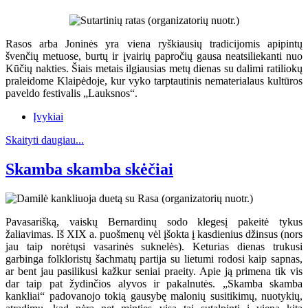
Rasos arba Joninės yra viena ryškiausių tradicijomis apipintų
švenčių metuose, burtų ir įvairių papročių gausa neatsiliekanti nuo
Kūčių nakties. Šiais metais ilgiausias metų dienas su dalimi ratiliokų
praleidome Klaipėdoje, kur vyko tarptautinis nematerialaus kultūros
paveldo festivalis „Lauksnos“.
Įvykiai
Skaityti daugiau...
Skamba skamba skėčiai
Pavasarišką, vaiskų Bernardinų sodo klegesį pakeitė tykus
žaliavimas. Iš XIX a. puošmenų vėl įšokta į kasdienius džinsus (nors
jau taip norėtųsi vasarinės suknelės). Keturias dienas trukusi
garbinga folkloristų šachmatų partija su lietumi rodosi kaip sapnas,
ar bent jau pasilikusi kažkur seniai praeity. Apie ją primena tik vis
dar taip pat žydinčios alyvos ir pakalnutės. „Skamba skamba
kankliai“ padovanojo tokią gausybę malonių susitikimų, nuotykių,