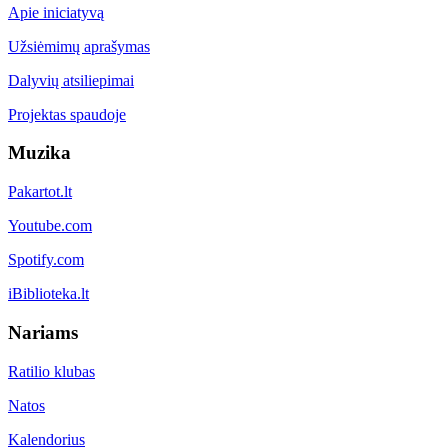
Apie iniciatyvą
Užsiėmimų aprašymas
Dalyvių atsiliepimai
Projektas spaudoje
Muzika
Pakartot.lt
Youtube.com
Spotify.com
iBiblioteka.lt
Nariams
Ratilio klubas
Natos
Kalendorius