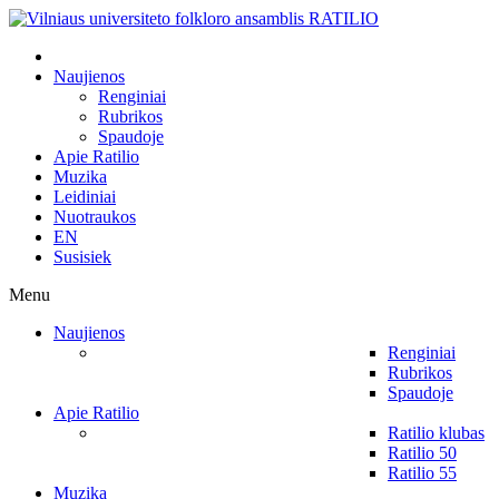
Naujienos
Renginiai
Rubrikos
Spaudoje
Apie Ratilio
Muzika
Leidiniai
Nuotraukos
EN
Susisiek
Menu
Naujienos
Renginiai
Rubrikos
Spaudoje
Apie Ratilio
Ratilio klubas
Ratilio 50
Ratilio 55
Muzika