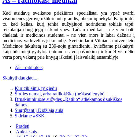
Aš – ratiliokas: medikai
Kad atsidavę sveikatos priežiūros specialistai yra ypač svarbi
visuomenės gerovę užtikrinanti grandis, abejonių nekyla. Kaip ir dėl
to, kad kelias, kurį tenka nužygiuoti norintiems tokiais tapti,
reikalauja daug jėgų ir kantrybės. Tačiau medikai – ne vien balti
chalatai, ir medicinos studentai – ne vien (nors ir labai dažnai) į
medicinos vadovėlius įsikniaubę. Sveikindami Vilniaus universiteto
Medicinos fakultetą su 239-uoju gimtadieniu, kviečiame paskaityti,
kaip būsimieji gydytojai atranda savo pašaukimą ir kodėl vis dėlto
verta porą vakarų prie knygų iškeisti į laisvalaikį ansamblyje.
Aš – ratiliokas
Skaityti daugiau...
Kur cik ainu, ty giedu
Širdies namai, arba ratiliokiška (ne)kasdienybė
Druskininkuose sužydės „Ratilio“ atliekamos dzūkiškos
dainos
Sugrįžtant į Didžiąją aulą
Skiriame #SSK
Pradėti
Ankstesnis