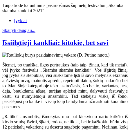
Taip atrodė karantininis pasiruošimas šių metų festivaliui „Skamba
skamba kankliai 2021“.
Įvykiai
Skaityti daugiau...
Išsiilgtieji kankliai: kitokie, bet savi
Šiemet, po tragiškai ilgos pertraukos (taip taip, žinau, kad tik metai),
vėl įvyko festivalis „Skamba skamba kankliai“. Vos išgirdę žinią,
jog įvyks šis stebuklas, visi suskatome lįsti iš savo mėlynais ekranais
apšviestų urvų, matuotis aprėdų, repetuoti dainų, šokių ir dar šio bei
to. Man šioje kategorijoje teko tas trečiasis, šio bei to, variantas, nes,
deja, braukdama ašarą, turėjau apleisti mintį dalyvauti festivalyje
kartu su numylėtuoju ansambliu. Tad stebėjau viską iš šono,
pasislėpusi po kauke ir visaip kaip bandydama užmaskuoti karantino
pasekmes.
„Ratilio“ ansamblis, išmokytas nuo pat kiekvieno nario krikšto iš
kirvio sriubą išvirti, šįkart, rodos, ne tik ją, bet ir kažkokiu būdu visą
12 patiekalų vakarienę su desertu sugebėjo pagaminti. Nežinau, kokį