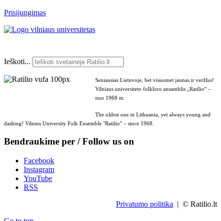
Prisijungimas
Ieškoti...
Seniausias Lietuvoje, bet visuomet jaunas ir veržlus!
Vilniaus universiteto folkloro ansamblis „Ratilio“ –
nuo 1968 m.
The oldest one in Lithuania, yet always young and
dashing! Vilnius University Folk Ensemble "Ratilio" – since 1968.
Bendraukime per / Follow us on
Facebook
Instagram
YouTube
RSS
Privatumo politika
| © Ratilio.lt
Go to top