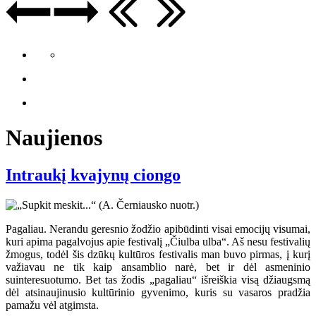
Naujienos
Intraukį kvajynų ciongo
Pagaliau. Nerandu geresnio žodžio apibūdinti visai emocijų visumai,
kuri apima pagalvojus apie festivalį „Čiulba ulba“. Aš nesu festivalių
žmogus, todėl šis dzūkų kultūros festivalis man buvo pirmas, į kurį
važiavau ne tik kaip ansamblio narė, bet ir dėl asmeninio
suinteresuotumo. Bet tas žodis „pagaliau“ išreiškia visą džiaugsmą
dėl atsinaujinusio kultūrinio gyvenimo, kuris su vasaros pradžia
pamažu vėl atgimsta.