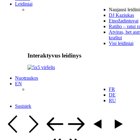
Leidiniai
Naujausi leidini
DJ Kaziukas
Etnožadintuvai
Ratilio – ratui r
Atviras, bet asm
kraštui
Visi leidiniai
Interaktyvus leidinys
Nuotraukos
EN
FR
DE
RU
Susisiek