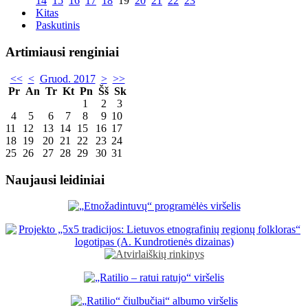
14
15
16
17
18
19
20
21
22
23
Kitas
Paskutinis
Artimiausi renginiai
<<
<
Gruod. 2017
>
>>
Pr
An
Tr
Kt
Pn
Šš
Sk
1
2
3
4
5
6
7
8
9
10
11
12
13
14
15
16
17
18
19
20
21
22
23
24
25
26
27
28
29
30
31
Naujausi leidiniai