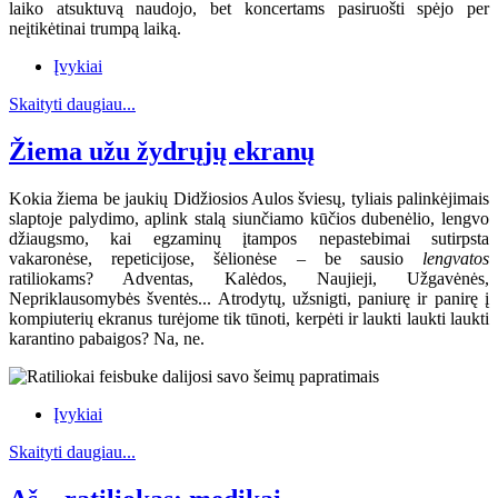
laiko atsuktuvą naudojo, bet koncertams pasiruošti spėjo per
neįtikėtinai trumpą laiką.
Įvykiai
Skaityti daugiau...
Žiema užu žydrųjų ekranų
Kokia žiema be jaukių Didžiosios Aulos šviesų, tyliais palinkėjimais
slaptoje palydimo, aplink stalą siunčiamo kūčios dubenėlio, lengvo
džiaugsmo, kai egzaminų įtampos nepastebimai sutirpsta
vakaronėse, repeticijose, šėlionėse – be sausio
lengvatos
ratiliokams? Adventas, Kalėdos, Naujieji, Užgavėnės,
Nepriklausomybės šventės... Atrodytų, užsnigti, paniurę ir panirę į
kompiuterių ekranus turėjome tik tūnoti, kerpėti ir laukti laukti laukti
karantino pabaigos? Na, ne.
Įvykiai
Skaityti daugiau...