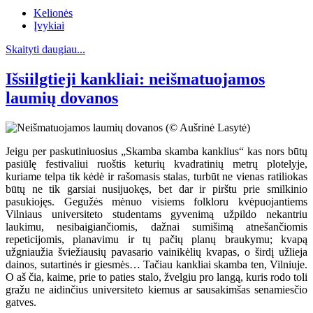
Kelionės
Įvykiai
Skaityti daugiau...
Išsiilgtieji kankliai: neišmatuojamos
laumių dovanos
Jeigu per paskutiniuosius „Skamba skamba kanklius“ kas nors būtų
pasiūlę festivaliui ruoštis keturių kvadratinių metrų plotelyje,
kuriame telpa tik kėdė ir rašomasis stalas, turbūt ne vienas ratiliokas
būtų ne tik garsiai nusijuokęs, bet dar ir pirštu prie smilkinio
pasukiojęs. Gegužės mėnuo visiems folkloru kvėpuojantiems
Vilniaus universiteto studentams gyvenimą užpildo nekantriu
laukimu, nesibaigiančiomis, dažnai sumišimą atnešančiomis
repeticijomis, planavimu ir tų pačių planų braukymu; kvapą
užgniaužia šviežiausių pavasario vainikėlių kvapas, o širdį užlieja
dainos, sutartinės ir giesmės… Tačiau kankliai skamba ten, Vilniuje.
O aš čia, kaime, prie to paties stalo, žvelgiu pro langą, kuris rodo toli
gražu ne aidinčius universiteto kiemus ar sausakimšas senamiesčio
gatves.