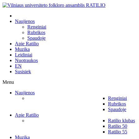
Naujienos
Renginiai
Rubrikos
Spaudoje
Apie Ratilio
Muzika
Leidiniai
Nuotraukos
EN
Susisiek
Menu
Naujienos
Renginiai
Rubrikos
Spaudoje
Apie Ratilio
Ratilio klubas
Ratilio 50
Ratilio 55
Muzika