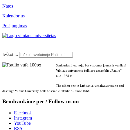
Natos
Kalendorius
Prisijungimas
Ieškoti...
Seniausias Lietuvoje, bet visuomet jaunas ir veržlus!
Vilniaus universiteto folkloro ansamblis „Ratilio“ –
nuo 1968 m.
The oldest one in Lithuania, yet always young and
dashing! Vilnius University Folk Ensemble "Ratilio" – since 1968.
Bendraukime per / Follow us on
Facebook
Instagram
YouTube
RSS