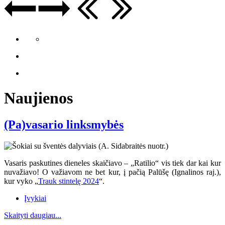
Naujienos
(Pa)vasario linksmybės
Vasaris paskutines dieneles skaičiavo – „Ratilio“ vis tiek dar kai kur
nuvažiavo
! O va
žiavom ne bet kur, į pačią Palūšę (Ignalinos raj.),
kur vyko „
Trauk stintelę 2024
“.
Įvykiai
Skaityti daugiau...