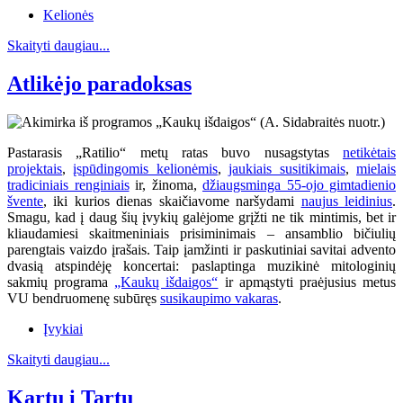
Kelionės
Skaityti daugiau...
Atlikėjo paradoksas
Pastarasis „Ratilio“ metų ratas buvo nusagstytas
netikėtais
projektais
,
įspūdingomis kelionėmis
,
jaukiais susitikimais
,
mielais
tradiciniais renginiais
ir, žinoma,
džiaugsminga 55-ojo gimtadienio
švente
, iki kurios dienas skaičiavome naršydami
naujus leidinius
.
Smagu, kad į daug šių įvykių galėjome grįžti ne tik mintimis, bet ir
kliaudamiesi skaitmeniniais prisiminimais – ansamblio bičiulių
parengtais vaizdo įrašais. Taip įamžinti ir paskutiniai savitai advento
dvasią atspindėję koncertai: paslaptinga muzikinė mitologinių
sakmių programa
„Kaukų išdaigos“
ir apmąstyti praėjusius metus
VU bendruomenę subūręs
susikaupimo vakaras
.
Įvykiai
Skaityti daugiau...
Kartu į Tartu