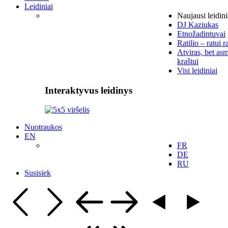
Leidiniai
Naujausi leidini
DJ Kaziukas
Etnožadintuvai
Ratilio – ratui r
Atviras, bet asm
kraštui
Visi leidiniai
Interaktyvus leidinys
Nuotraukos
EN
FR
DE
RU
Susisiek