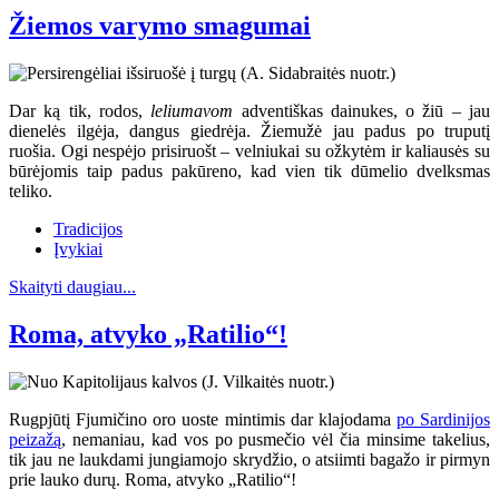
Žiemos varymo smagumai
Dar ką tik, rodos,
leliumavom
adventiškas dainukes, o žiū – jau
dienelės ilgėja, dangus giedrėja. Žiemužė jau padus po truputį
ruošia. Ogi nespėjo prisiruošt – velniukai su ožkytėm ir kaliausės su
būrėjomis taip padus pakūreno, kad vien tik dūmelio dvelksmas
teliko.
Tradicijos
Įvykiai
Skaityti daugiau...
Roma, atvyko „Ratilio“!
Rugpjūtį Fjumičino oro uoste mintimis dar klajodama
po Sardinijos
peizažą
, nemaniau, kad vos po pusmečio vėl čia minsime takelius,
tik jau ne laukdami jungiamojo skrydžio, o atsiimti bagažo ir pirmyn
prie lauko durų. Roma, atvyko „Ratilio“!