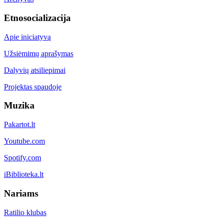
Etnosocializacija
Apie iniciatyvą
Užsiėmimų aprašymas
Dalyvių atsiliepimai
Projektas spaudoje
Muzika
Pakartot.lt
Youtube.com
Spotify.com
iBiblioteka.lt
Nariams
Ratilio klubas