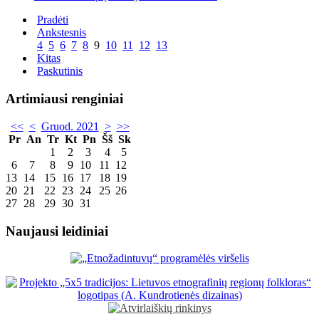
Pradėti
Ankstesnis
4
5
6
7
8
9
10
11
12
13
Kitas
Paskutinis
Artimiausi renginiai
<<
<
Gruod. 2021
>
>>
Pr
An
Tr
Kt
Pn
Šš
Sk
1
2
3
4
5
6
7
8
9
10
11
12
13
14
15
16
17
18
19
20
21
22
23
24
25
26
27
28
29
30
31
Naujausi leidiniai