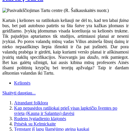
Kartais į keliones su ratiliokais keliauji ne dėl to, kad ten labai
faina
bus, bet pati autobuso patirtis su šita šutve yra kažkas įdomaus ir
geidžiamo. Įvykių įdomumas visada koreliuoja su kelionės trukme.
Tik pajudėjus aptariamos tik studijos, artimiausi planai ar neseni
įvykiai. Po poros valandų mūsų vadas Vilius atsineša šūsnį dainų ir
nieko nepaaiškinęs liepia išmokti ir čia pat įrašinėti. Dar pora
valandų prabėga ir girdėti, kaip kuriami verslo planai ir aiškinamosi
įvairių staklių specifikacijos. Nuovargis jau
daužo
, reik pamiegot.
Bet kas galėtų užmigti, kai ausis kibina mūsų profesorės Ainės
išsami politinių krypčių bei teorijų apžvalga? Taip ir dardam
aštuonias valandas iki Tartu.
Kelionės
Skaityti daugiau...
Atrandant folklorą
Kap nepasėdos ratiliokai prieš visas lapkričio šventes po
svietą (Kauną ir Salantus) davėsi
Rudens lygiadienio klajonės
Prisėsk su Kelmickaite
Temstant iš lapų šlamėjimo ateina kaukai