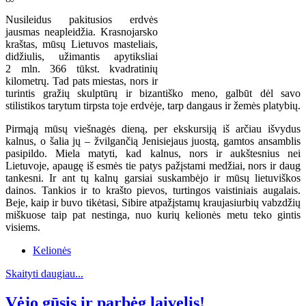
Nusileidus pakitusios erdvės
jausmas neapleidžia. Krasnojarsko
kraštas, mūsų Lietuvos masteliais,
didžiulis, užimantis apytiksliai
2 mln. 366 tūkst. kvadratinių
kilometrų. Tad pats miestas, nors ir
turintis gražių skulptūrų ir bizantiško meno, galbūt dėl savo
stilistikos tarytum tirpsta toje erdvėje, tarp dangaus ir žemės platybių.
Pirmąją mūsų viešnagės dieną, per ekskursiją iš arčiau išvydus
kalnus, o šalia jų – žvilgančią Jenisiejaus juostą, gamtos ansamblis
pasipildo. Miela matyti, kad kalnus, nors ir aukštesnius nei
Lietuvoje, apaugę iš esmės tie patys pažįstami medžiai, nors ir daug
tankesni. Ir ant tų kalnų garsiai suskambėjo ir mūsų lietuviškos
dainos. Tankios ir to krašto pievos, turtingos vaistiniais augalais.
Beje, kaip ir buvo tikėtasi, Sibire atpažįstamų kraujasiurbių vabzdžių
miškuose taip pat nestinga, nuo kurių kelionės metu teko gintis
visiems.
Kelionės
Skaityti daugiau...
Vėjo gūsis ir parbėg laivelis!