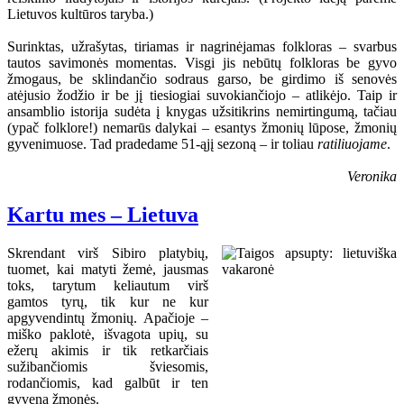
Lietuvos kultūros taryba.)
Surinktas, užrašytas, tiriamas ir nagrinėjamas folkloras – svarbus
tautos savimonės momentas. Visgi jis nebūtų folkloras be gyvo
žmogaus, be sklindančio sodraus garso, be girdimo iš senovės
atėjusio žodžio ir be jį tiesiogiai suvokiančiojo – atlikėjo. Taip ir
ansamblio istorija sudėta į knygas užsitikrins nemirtingumą, tačiau
(ypač folklore!) nemarūs dalykai – esantys žmonių lūpose, žmonių
gyvenimuose. Tad pradedame 51-ąjį sezoną – ir toliau
ratiliuojame
.
Veronika
Kartu mes – Lietuva
Skrendant virš Sibiro platybių,
tuomet, kai matyti žemė, jausmas
toks, tarytum keliautum virš
gamtos tyrų, tik kur ne kur
apgyvendintų žmonių. Apačioje –
miško paklotė, išvagota upių, su
ežerų akimis ir tik retkarčiais
sužibančiomis šviesomis,
rodančiomis, kad galbūt ir ten
gyvena žmonės.