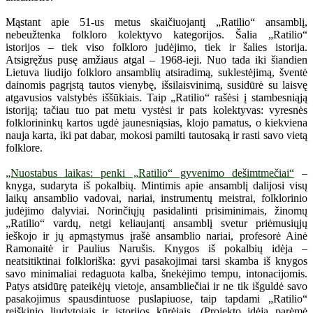
Mąstant apie 51-us metus skaičiuojantį „Ratilio“ ansamblį,
nebeužtenka folkloro kolektyvo kategorijos. Šalia „Ratilio“
istorijos – tiek viso folkloro judėjimo, tiek ir šalies istorija.
Atsigręžus pusę amžiaus atgal – 1968-ieji. Nuo tada iki šiandien
Lietuva liudijo folkloro ansamblių atsiradimą, suklestėjimą, šventė
dainomis pagrįstą tautos vienybę, išsilaisvinimą, susidūrė su laisvę
atgavusios valstybės iššūkiais. Taip „Ratilio“ rašėsi į stambesniąją
istoriją; tačiau tuo pat metu vystėsi ir pats kolektyvas: vyresnės
folklorininkų kartos ugdė jaunesniąsias, klojo pamatus, o kiekviena
nauja karta, iki pat dabar, mokosi pamilti tautosaką ir rasti savo vietą
folklore.
„Nuostabus laikas: penki „Ratilio“ gyvenimo dešimtmečiai“
–
knyga, sudaryta iš pokalbių. Mintimis apie ansamblį dalijosi visų
laikų ansamblio vadovai, nariai, instrumentų meistrai, folklorinio
judėjimo dalyviai. Norinčiųjų pasidalinti prisiminimais, žinomų
„Ratilio“ vardų, netgi keliaujantį ansamblį svetur priėmusiųjų
ieškojo ir jų apmąstymus įrašė ansamblio nariai, profesorė Ainė
Ramonaitė ir Paulius Narušis. Knygos iš pokalbių idėja –
neatsitiktinai folkloriška: gyvi pasakojimai tarsi skamba iš knygos
savo minimaliai redaguota kalba, šnekėjimo tempu, intonacijomis.
Patys atsidūrę pateikėjų vietoje, ansambliečiai ir ne tik išguldė savo
pasakojimus spausdintuose puslapiuose, taip tapdami „Ratilio“
reiškinio liudytojais ir istorijos kūrėjais. (Projekto idėją parėmė