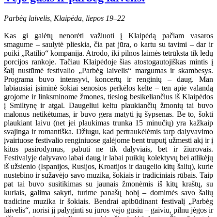
Parbėg laivelis, Klaipėda, liepos 19–22
Kas gi galėtų nenorėti važiuoti į Klaipėdą pačiam vasaros
smagume – saulytė plieskia, čia pat jūra, o kartu su tavimi – dar ir
puiki „Ratilio“ kompanija. Atrodo, iki pilnos laimės tetrūksta tik ledų
porcijos rankoje. Tačiau Klaipėdoje šias atostogautojiškas mintis į
šalį nustūmė festivalio „Parbėg laivelis“ margumas ir skambesys.
Programa buvo intensyvi, koncertų ir renginių – daug. Man
labiausiai įsiminė šokiai senosios perkėlos kelte – ten apie valandą
grojome ir linksminome žmones, tiesiog besikeliančius iš Klaipėdos
į Smiltynę ir atgal. Daugeliui keltu plaukiančių žmonių tai buvo
malonus netikėtumas, ir buvo gera matyti jų šypsenas. Be to, šokti
plaukiant laivu (net jei plaukimas trunka 15 minučių) yra kažkaip
svajinga ir romantiška. Džiugu, kad pertraukėlėmis tarp dalyvavimo
įvairiuose festivalio renginiuose galėjome bent truputį užmesti akį ir į
kitus pasirodymus, pabūti ne tik dalyviais, bet ir žiūrovais.
Festivalyje dalyvavo labai daug ir labai puikių kolektyvų bei atlikėjų
iš užsienio (Ispanijos, Rusijos, Kroatijos ir daugelio kitų šalių), kurie
nustebino ir sužavėjo savo muzika, šokiais ir tradiciniais rūbais. Taip
pat tai buvo susitikimas su jaunais žmonėmis iš kitų kraštų, su
kuriais, galima sakyti, turime panašų hobį – domimės savo šalių
tradicine muzika ir šokiais. Bendrai apibūdinant festivalį „Parbėg
laivelis“, norisi jį palyginti su jūros vėjo gūsiu – gaiviu, pilnu jėgos ir