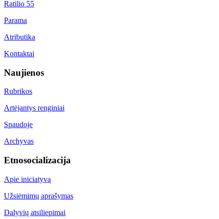
Ratilio 55
Parama
Atributika
Kontaktai
Naujienos
Rubrikos
Artėjantys renginiai
Spaudoje
Archyvas
Etnosocializacija
Apie iniciatyvą
Užsiėmimų aprašymas
Dalyvių atsiliepimai