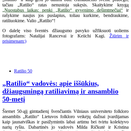
tačiau „Ratilio“ ratas nenustoja sukęsis. Skaitykime knygą
„Nuostabus laikas: penki „Ratilio“ gyvenimo dešimtmečiai“
ir
rašykime naujus jos puslapius, toliau kurkime, bendraukime,
ratiliuokime. Valio „Ratilio“!
O dalelę viso šventės džiaugsmo pavyko užfiksuoti uoliems
fotografams: Natalijai Rancevai ir Keiichi Kagi.
Žiūrim ir
prisimenam:)
Ratilio 50
„Ratilio“ vadovės: apie iššūkius,
džiaugsmingą ratiliavimą ir ansamblio
50-metį
Šiemet 50-ąjį gimtadienį švenčiantis Vilniaus universiteto folkloro
ansamblis „Ratilio“ Lietuvos folkloro veikėjų dažnai įvardijamas
kaip jaunatviškas ir pasižymintis labai artimu bei tvirtu kolektyvo
narių ryšiu. Dabartinės jo vadovės Milda Ričkutė ir Kristina