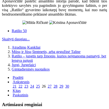
Aponavičiūtė pastebi: ansamblio istorija parodė, kad būtent šios
kolektyvo savybės yra pagrindinis jo gyvybingumo šaltinis, o per
visą „Ratilio“ gyvavimo laikotarpį buvę momentų, kai nuo narių
bendruomeniškumo priklausė ansamblio likimas.
Ratilio 50
Skaityti daugiau...
Atradimų Kankliai
Mūsų ir Jūsų šimtmetis, arba gegužinė Taline
Ratilio – jungtis tarp žmonių, kurios neįmanoma pamatyti, bet
lengva pajusti
Jurgi, Jurgelaici
Gimtadieninės nuotaikos
Pradėti
Ankstesnis
21
22
23
24
25
26
27
28
29
30
Kitas
Paskutinis
Artimiausi renginiai