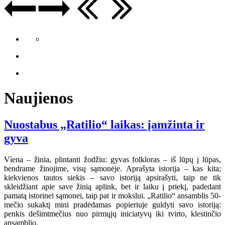
Naujienos
Nuostabus „Ratilio“ laikas: įamžinta ir
gyva
Vìena – žinia, plintanti žodžiu: gyvas folkloras – iš lūpų į lūpas,
bendrame žinojime, visų sąmonėje. Aprašyta istorija – kas kita;
kiekvienos tautos siekis – savo istoriją apsirašyti, taip ne tik
skleidžiant apie save žinią aplink, bet ir laiku į priekį, padedant
pamatą istorinei sąmonei, taip pat ir mokslui. „Ratilio“ ansamblis 50-
mečio sukaktį mini pradėdamas popieriuje guldyti savo istoriją:
penkis dešimtmečius nuo pirmųjų iniciatyvų iki tvirto, klestinčio
ansamblio.