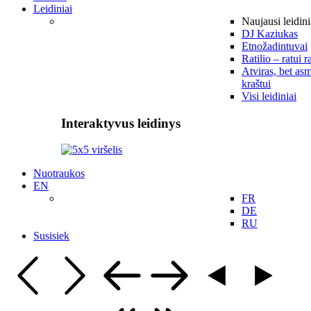
Leidiniai
Naujausi leidini
DJ Kaziukas
Etnožadintuvai
Ratilio – ratui r
Atviras, bet asm
kraštui
Visi leidiniai
Interaktyvus leidinys
Nuotraukos
EN
FR
DE
RU
Susisiek