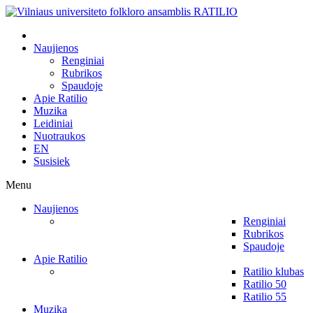
Naujienos
Renginiai
Rubrikos
Spaudoje
Apie Ratilio
Muzika
Leidiniai
Nuotraukos
EN
Susisiek
Menu
Naujienos
Renginiai
Rubrikos
Spaudoje
Apie Ratilio
Ratilio klubas
Ratilio 50
Ratilio 55
Muzika