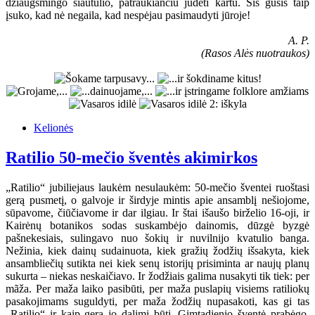
džiaugsmingo siautulio, patraukiančiu judėti kartu. Šis gūsis taip
įsuko, kad nė negaila, kad nespėjau pasimaudyti jūroje!
A. P.
(Rasos Alės nuotraukos)
Kelionės
Ratilio 50-mečio šventės akimirkos
„Ratilio“ jubiliejaus laukėm nesulaukėm: 50-mečio šventei ruoštasi
gerą pusmetį, o galvoje ir širdyje mintis apie ansamblį nešiojome,
sūpavome, čiūčiavome ir dar ilgiau. Ir štai išaušo birželio 16-oji, ir
Kairėnų botanikos sodas suskambėjo dainomis, dūzgė byzgė
pašnekesiais, sulingavo nuo šokių ir nuvilnijo kvatulio banga.
Nežinia, kiek dainų sudainuota, kiek gražių žodžių išsakyta, kiek
ansambliečių sutikta nei kiek senų istorijų prisiminta ar naujų planų
sukurta – niekas neskaičiavo. Ir žodžiais galima nusakyti tik tiek: per
mãža. Per maža laiko pasibūti, per maža puslapių visiems ratiliokų
pasakojimams suguldyti, per maža žodžių nupasakoti, kas gi tas
„Ratilio“ ir kaip gera jo dalimi būti. Gimtadienio šventė prabėgo,