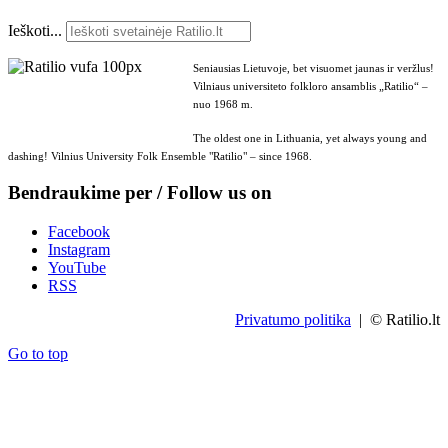
Ieškoti...
Seniausias Lietuvoje, bet visuomet jaunas ir veržlus!
Vilniaus universiteto folkloro ansamblis „Ratilio“ –
nuo 1968 m.
The oldest one in Lithuania, yet always young and
dashing! Vilnius University Folk Ensemble "Ratilio" – since 1968.
Bendraukime per / Follow us on
Facebook
Instagram
YouTube
RSS
Privatumo politika
| © Ratilio.lt
Go to top