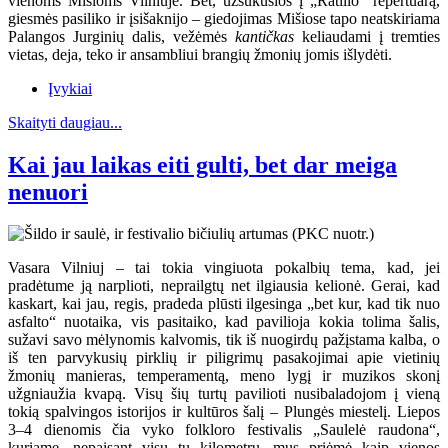
vienoms Mišioms Vilniuje. Bet, užsukusios į „Ratilio“ repertuarą,
giesmės pasiliko ir įsišaknijo – giedojimas Mišiose tapo neatskiriama
Palangos Jurginių dalis, vežėmės
kantičkas
keliaudami į tremties
vietas, deja, teko ir ansambliui brangių žmonių jomis išlydėti.
Įvykiai
Skaityti daugiau...
Kai jau laikas eiti gulti, bet dar meiga
nenuori
Vasara Vilniuj – tai tokia vingiuota pokalbių tema, kad, jei
pradėtume ją narplioti, neprailgtų net ilgiausia kelionė. Gerai, kad
kaskart, kai jau, regis, pradeda plūsti ilgesinga „bet kur, kad tik nuo
asfalto“ nuotaika, vis pasitaiko, kad pavilioja kokia tolima šalis,
sužavi savo mėlynomis kalvomis, tik iš nuogirdų pažįstama kalba, o
iš ten parvykusių pirklių ir piligrimų pasakojimai apie vietinių
žmonių manieras, temperamentą, meno lygį ir muzikos skonį
užgniaužia kvapą. Visų šių turtų pavilioti nusibaladojom į vieną
tokią spalvingos istorijos ir kultūros šalį – Plungės miestelį. Liepos
3–4 dienomis čia vyko folkloro festivalis „Saulelė raudona“,
kuriame, nepaisant visų tų kilometrų, mus priėmė kaip vienos