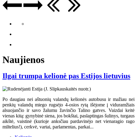
Naujienos
Ilgai trumpa kelionė pas Estijos lietuvius
Po daugiau nei aštuonių valandų kelionės autobusu ir mažiau nei
penkių valandų miego rugsėjo 4-osios rytą išėjome į viduramžiais
alsuojančio ir savo žalumu žavinčio Talino gatves. Vaizdai keitė
vienas kitą: gynybinė siena, jos bokštai, paslaptingas šulinys, turgaus
aikštė, vaistinė (kurioje anksčiau pardavinėjo net vienaragio rago
miltelius!), cerkvė, vartai, parlamentas, parkai...