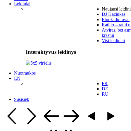
Leidiniai
Naujausi leidini
DJ Kaziukas
Etnožadintuvai
Ratilio – ratui r
Atviras, bet asm
kraštui
Visi leidiniai
Interaktyvus leidinys
Nuotraukos
EN
FR
DE
RU
Susisiek