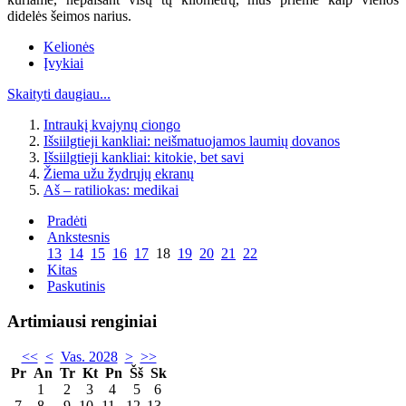
didelės šeimos narius.
Kelionės
Įvykiai
Skaityti daugiau...
Intraukį kvajynų ciongo
Išsiilgtieji kankliai: neišmatuojamos laumių dovanos
Išsiilgtieji kankliai: kitokie, bet savi
Žiema užu žydrųjų ekranų
Aš – ratiliokas: medikai
Pradėti
Ankstesnis
13
14
15
16
17
18
19
20
21
22
Kitas
Paskutinis
Artimiausi renginiai
<<
<
Vas. 2028
>
>>
Pr
An
Tr
Kt
Pn
Šš
Sk
1
2
3
4
5
6
7
8
9
10
11
12
13