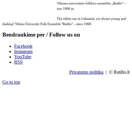
Vilniaus universiteto folkloro ansamblis „Ratilio“ –
nuo 1968 m.
The oldest one in Lithuania, yet always young and
dashing! Vilnius University Folk Ensemble "Ratilio" – since 1968.
Bendraukime per / Follow us on
Facebook
Instagram
YouTube
RSS
Privatumo politika
| © Ratilio.lt
Go to top