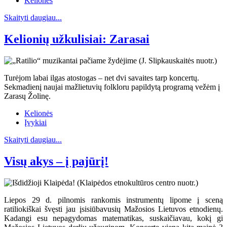
Kelionės
Skaityti daugiau...
Kelionių užkulisiai: Zarasai
Turėjom labai ilgas atostogas – net dvi savaites tarp koncertų.
Sekmadienį naujai mažlietuvių folkloru papildytą programą vežėm į
Zarasų Žolinę.
Kelionės
Įvykiai
Skaityti daugiau...
Visų akys – į pajūrį!
Liepos 29 d. pilnomis rankomis instrumentų lipome į sceną
ratiliokiškai švęsti jau įsisiūbavusių Mažosios Lietuvos etnodienų.
Kadangi esu nepagydomas matematikas, suskaičiavau, kokį gi