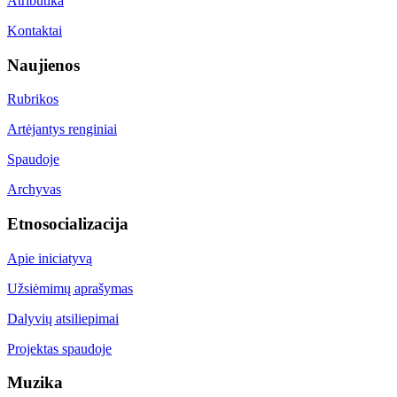
Atributika
Kontaktai
Naujienos
Rubrikos
Artėjantys renginiai
Spaudoje
Archyvas
Etnosocializacija
Apie iniciatyvą
Užsiėmimų aprašymas
Dalyvių atsiliepimai
Projektas spaudoje
Muzika