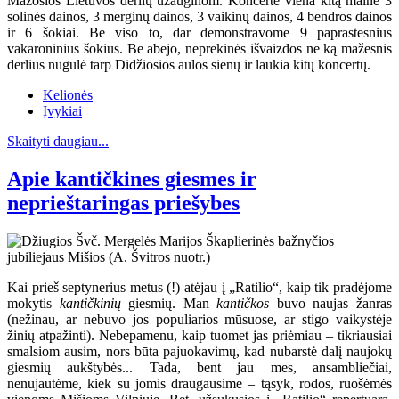
Mažosios Lietuvos derlių užauginom. Koncerte viena kitą mainė 3
solinės dainos, 3 merginų dainos, 3 vaikinų dainos, 4 bendros dainos
ir 6 šokiai. Be viso to, dar demonstravome 9 paprastesnius
vakaroninius šokius. Be abejo, neprekinės išvaizdos ne ką mažesnis
derlius nugulė tarp Didžiosios aulos sienų ir laukia kitų koncertų.
Kelionės
Įvykiai
Skaityti daugiau...
Apie kantičkines giesmes ir
neprieštaringas priešybes
Kai prieš septynerius metus (!) atėjau į „Ratilio“, kaip tik pradėjome
mokytis
kantičkinių
giesmių. Man
kantičkos
buvo naujas žanras
(nežinau, ar nebuvo jos populiarios mūsuose, ar stigo vaikystėje
žinių atpažinti). Nebepamenu, kaip tuomet jas priėmiau – tikriausiai
smalsiom ausim, nors būta pajuokavimų, kad nubarstė dalį naujokų
giesmių aukštybės... Tada, bent jau mes, ansambliečiai,
nenujautėme, kiek su jomis draugausime – tąsyk, rodos, ruošėmės