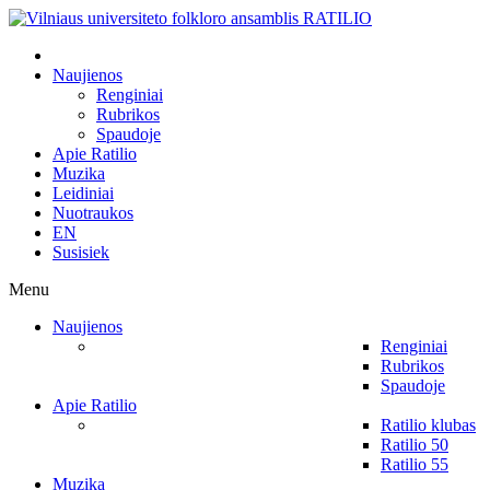
Naujienos
Renginiai
Rubrikos
Spaudoje
Apie Ratilio
Muzika
Leidiniai
Nuotraukos
EN
Susisiek
Menu
Naujienos
Renginiai
Rubrikos
Spaudoje
Apie Ratilio
Ratilio klubas
Ratilio 50
Ratilio 55
Muzika