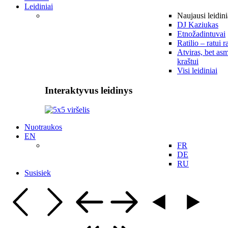
Leidiniai
Naujausi leidini
DJ Kaziukas
Etnožadintuvai
Ratilio – ratui r
Atviras, bet asm
kraštui
Visi leidiniai
Interaktyvus leidinys
Nuotraukos
EN
FR
DE
RU
Susisiek