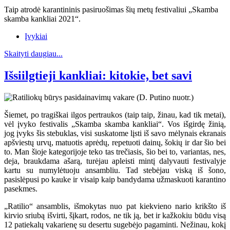
Taip atrodė karantininis pasiruošimas šių metų festivaliui „Skamba
skamba kankliai 2021“.
Įvykiai
Skaityti daugiau...
Išsiilgtieji kankliai: kitokie, bet savi
Šiemet, po tragiškai ilgos pertraukos (taip taip, žinau, kad tik metai),
vėl įvyko festivalis „Skamba skamba kankliai“. Vos išgirdę žinią,
jog įvyks šis stebuklas, visi suskatome lįsti iš savo mėlynais ekranais
apšviestų urvų, matuotis aprėdų, repetuoti dainų, šokių ir dar šio bei
to. Man šioje kategorijoje teko tas trečiasis, šio bei to, variantas, nes,
deja, braukdama ašarą, turėjau apleisti mintį dalyvauti festivalyje
kartu su numylėtuoju ansambliu. Tad stebėjau viską iš šono,
pasislėpusi po kauke ir visaip kaip bandydama užmaskuoti karantino
pasekmes.
„Ratilio“ ansamblis, išmokytas nuo pat kiekvieno nario krikšto iš
kirvio sriubą išvirti, šįkart, rodos, ne tik ją, bet ir kažkokiu būdu visą
12 patiekalų vakarienę su desertu sugebėjo pagaminti. Nežinau, kokį