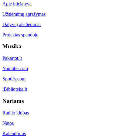
Apie iniciatyvą
Užsiėmimų aprašymas
Dalyvių atsiliepimai
Projektas spaudoje
Muzika
Pakartot.lt
Youtube.com
Spotify.com
iBiblioteka.lt
Nariams
Ratilio klubas
Natos
Kalendorius