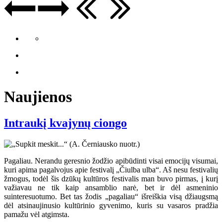
Naujienos
Intraukį kvajynų ciongo
Pagaliau. Nerandu geresnio žodžio apibūdinti visai emocijų visumai,
kuri apima pagalvojus apie festivalį „Čiulba ulba“. Aš nesu festivalių
žmogus, todėl šis dzūkų kultūros festivalis man buvo pirmas, į kurį
važiavau ne tik kaip ansamblio narė, bet ir dėl asmeninio
suinteresuotumo. Bet tas žodis „pagaliau“ išreiškia visą džiaugsmą
dėl atsinaujinusio kultūrinio gyvenimo, kuris su vasaros pradžia
pamažu vėl atgimsta.