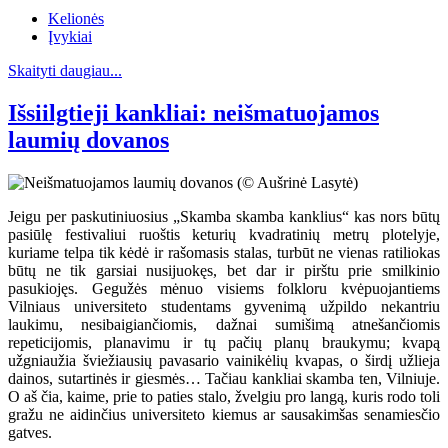
Kelionės
Įvykiai
Skaityti daugiau...
Išsiilgtieji kankliai: neišmatuojamos
laumių dovanos
Jeigu per paskutiniuosius „Skamba skamba kanklius“ kas nors būtų
pasiūlę festivaliui ruoštis keturių kvadratinių metrų plotelyje,
kuriame telpa tik kėdė ir rašomasis stalas, turbūt ne vienas ratiliokas
būtų ne tik garsiai nusijuokęs, bet dar ir pirštu prie smilkinio
pasukiojęs. Gegužės mėnuo visiems folkloru kvėpuojantiems
Vilniaus universiteto studentams gyvenimą užpildo nekantriu
laukimu, nesibaigiančiomis, dažnai sumišimą atnešančiomis
repeticijomis, planavimu ir tų pačių planų braukymu; kvapą
užgniaužia šviežiausių pavasario vainikėlių kvapas, o širdį užlieja
dainos, sutartinės ir giesmės… Tačiau kankliai skamba ten, Vilniuje.
O aš čia, kaime, prie to paties stalo, žvelgiu pro langą, kuris rodo toli
gražu ne aidinčius universiteto kiemus ar sausakimšas senamiesčio
gatves.