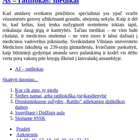
Aš – ratiliokas: medikai
Kad atsidavę sveikatos priežiūros specialistai yra ypač svarbi
visuomenės gerovę užtikrinanti grandis, abejonių nekyla. Kaip ir dėl
to, kad kelias, kurį tenka nužygiuoti norintiems tokiais tapti,
reikalauja daug jėgų ir kantrybės. Tačiau medikai – ne vien balti
chalatai, ir medicinos studentai – ne vien (nors ir labai dažnai) į
medicinos vadovėlius įsikniaubę. Sveikindami Vilniaus universiteto
Medicinos fakultetą su 239-uoju gimtadieniu, kviečiame paskaityti,
kaip būsimieji gydytojai atranda savo pašaukimą ir kodėl vis dėlto
verta porą vakarų prie knygų iškeisti į laisvalaikį ansamblyje.
Aš – ratiliokas
Skaityti daugiau...
Kur cik ainu, ty giedu
Širdies namai, arba ratiliokiška (ne)kasdienybė
Druskininkuose sužydės „Ratilio“ atliekamos dzūkiškos
dainos
Sugrįžtant į Didžiąją aulą
Skiriame #SSK
Pradėti
Ankstesnis