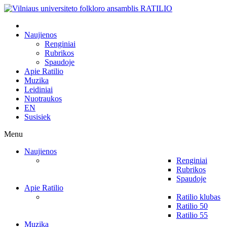
Naujienos
Renginiai
Rubrikos
Spaudoje
Apie Ratilio
Muzika
Leidiniai
Nuotraukos
EN
Susisiek
Menu
Naujienos
Renginiai
Rubrikos
Spaudoje
Apie Ratilio
Ratilio klubas
Ratilio 50
Ratilio 55
Muzika