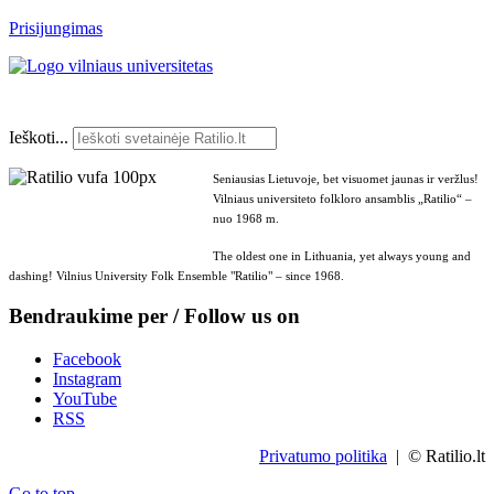
Prisijungimas
Ieškoti...
Seniausias Lietuvoje, bet visuomet jaunas ir veržlus!
Vilniaus universiteto folkloro ansamblis „Ratilio“ –
nuo 1968 m.
The oldest one in Lithuania, yet always young and
dashing! Vilnius University Folk Ensemble "Ratilio" – since 1968.
Bendraukime per / Follow us on
Facebook
Instagram
YouTube
RSS
Privatumo politika
| © Ratilio.lt
Go to top