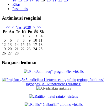
14
15
16
17
18
19
20
21
22
23
Kitas
Paskutinis
Artimiausi renginiai
<<
<
Vas. 2029
>
>>
Pr
An
Tr
Kt
Pn
Šš
Sk
1
2
3
4
5
6
7
8
9
10
11
12
13
14
15
16
17
18
19
20
21
22
23
24
25
26
27
28
Naujausi leidiniai