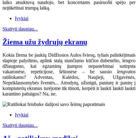
laiko atsuktuvą naudojo, bet koncertams pasiruošti spėjo per
neįtikėtinai trumpą laiką.
Įvykiai
Skaityti daugiau...
Žiema užu žydrųjų ekranų
Kokia žiema be jaukių Didžiosios Aulos šviesų, tyliais palinkėjimais
slaptoje palydimo, aplink stalą siunčiamo kūčios dubenėlio, lengvo
džiaugsmo, kai egzaminų įtampos nepastebimai sutirpsta
vakaronėse, repeticijose, šėlionėse – be sausio
lengvatos
ratiliokams? Adventas, Kalėdos, Naujieji, Užgavėnės,
Nepriklausomybės šventės... Atrodytų, užsnigti, paniurę ir panirę į
kompiuterių ekranus turėjome tik tūnoti, kerpėti ir laukti laukti laukti
karantino pabaigos? Na, ne.
Įvykiai
Skaityti daugiau...