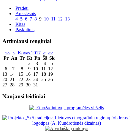
Pradėti
Ankstesnis
4
5
6
7
8
9
10
11
12
13
Kitas
Paskutinis
Artimiausi renginiai
<<
<
Kovas 2017
>
>>
Pr
An
Tr
Kt
Pn
Šš
Sk
1
2
3
4
5
6
7
8
9
10
11
12
13
14
15
16
17
18
19
20
21
22
23
24
25
26
27
28
29
30
31
Naujausi leidiniai