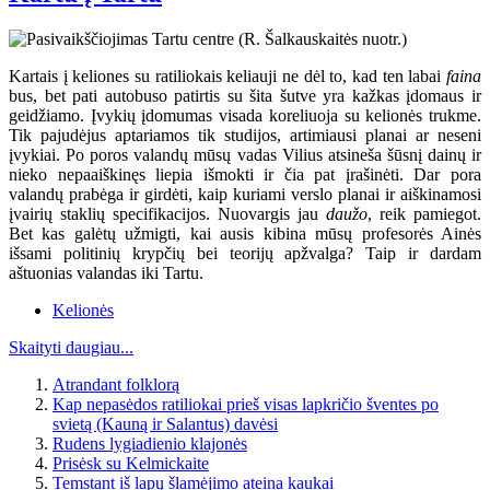
Kartais į keliones su ratiliokais keliauji ne dėl to, kad ten labai
faina
bus, bet pati autobuso patirtis su šita šutve yra kažkas įdomaus ir
geidžiamo. Įvykių įdomumas visada koreliuoja su kelionės trukme.
Tik pajudėjus aptariamos tik studijos, artimiausi planai ar neseni
įvykiai. Po poros valandų mūsų vadas Vilius atsineša šūsnį dainų ir
nieko nepaaiškinęs liepia išmokti ir čia pat įrašinėti. Dar pora
valandų prabėga ir girdėti, kaip kuriami verslo planai ir aiškinamosi
įvairių staklių specifikacijos. Nuovargis jau
daužo
, reik pamiegot.
Bet kas galėtų užmigti, kai ausis kibina mūsų profesorės Ainės
išsami politinių krypčių bei teorijų apžvalga? Taip ir dardam
aštuonias valandas iki Tartu.
Kelionės
Skaityti daugiau...
Atrandant folklorą
Kap nepasėdos ratiliokai prieš visas lapkričio šventes po
svietą (Kauną ir Salantus) davėsi
Rudens lygiadienio klajonės
Prisėsk su Kelmickaite
Temstant iš lapų šlamėjimo ateina kaukai