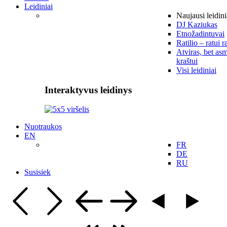
Leidiniai
Naujausi leidini
DJ Kaziukas
Etnožadintuvai
Ratilio – ratui r
Atviras, bet asm
kraštui
Visi leidiniai
Interaktyvus leidinys
Nuotraukos
EN
FR
DE
RU
Susisiek