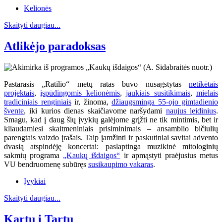
Kelionės
Skaityti daugiau...
Atlikėjo paradoksas
Pastarasis „Ratilio“ metų ratas buvo nusagstytas
netikėtais
projektais
,
įspūdingomis kelionėmis
,
jaukiais susitikimais
,
mielais
tradiciniais renginiais
ir, žinoma,
džiaugsminga 55-ojo gimtadienio
švente
, iki kurios dienas skaičiavome naršydami
naujus leidinius
.
Smagu, kad į daug šių įvykių galėjome grįžti ne tik mintimis, bet ir
kliaudamiesi skaitmeniniais prisiminimais – ansamblio bičiulių
parengtais vaizdo įrašais. Taip įamžinti ir paskutiniai savitai advento
dvasią atspindėję koncertai: paslaptinga muzikinė mitologinių
sakmių programa
„Kaukų išdaigos“
ir apmąstyti praėjusius metus
VU bendruomenę subūręs
susikaupimo vakaras
.
Įvykiai
Skaityti daugiau...
Kartu į Tartu