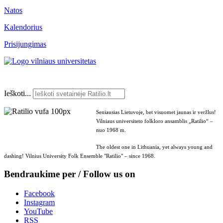
Natos
Kalendorius
Prisijungimas
Ieškoti...
Seniausias Lietuvoje, bet visuomet jaunas ir veržlus!
Vilniaus universiteto folkloro ansamblis „Ratilio“ –
nuo 1968 m.
The oldest one in Lithuania, yet always young and
dashing! Vilnius University Folk Ensemble "Ratilio" – since 1968.
Bendraukime per / Follow us on
Facebook
Instagram
YouTube
RSS