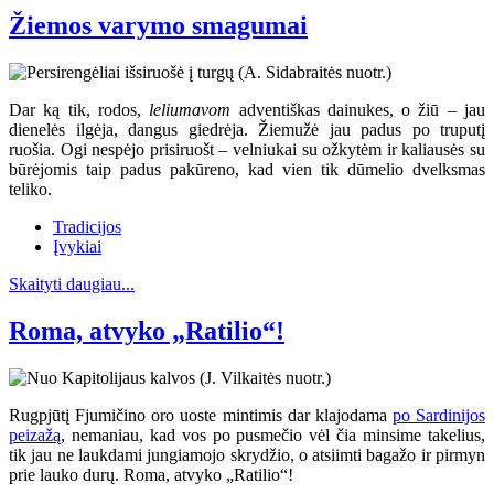
Žiemos varymo smagumai
Dar ką tik, rodos,
leliumavom
adventiškas dainukes, o žiū – jau
dienelės ilgėja, dangus giedrėja. Žiemužė jau padus po truputį
ruošia. Ogi nespėjo prisiruošt – velniukai su ožkytėm ir kaliausės su
būrėjomis taip padus pakūreno, kad vien tik dūmelio dvelksmas
teliko.
Tradicijos
Įvykiai
Skaityti daugiau...
Roma, atvyko „Ratilio“!
Rugpjūtį Fjumičino oro uoste mintimis dar klajodama
po Sardinijos
peizažą
, nemaniau, kad vos po pusmečio vėl čia minsime takelius,
tik jau ne laukdami jungiamojo skrydžio, o atsiimti bagažo ir pirmyn
prie lauko durų. Roma, atvyko „Ratilio“!