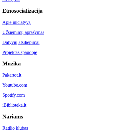
Etnosocializacija
Apie iniciatyvą
Užsiėmimų aprašymas
Dalyvių atsiliepimai
Projektas spaudoje
Muzika
Pakartot.lt
Youtube.com
Spotify.com
iBiblioteka.lt
Nariams
Ratilio klubas