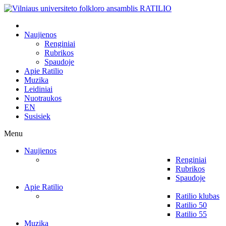
Naujienos
Renginiai
Rubrikos
Spaudoje
Apie Ratilio
Muzika
Leidiniai
Nuotraukos
EN
Susisiek
Menu
Naujienos
Renginiai
Rubrikos
Spaudoje
Apie Ratilio
Ratilio klubas
Ratilio 50
Ratilio 55
Muzika