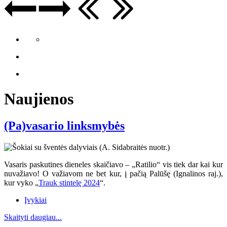
Naujienos
(Pa)vasario linksmybės
Vasaris paskutines dieneles skaičiavo – „Ratilio“ vis tiek dar kai kur
nuvažiavo
! O va
žiavom ne bet kur, į pačią Palūšę (Ignalinos raj.),
kur vyko „
Trauk stintelę 2024
“.
Įvykiai
Skaityti daugiau...