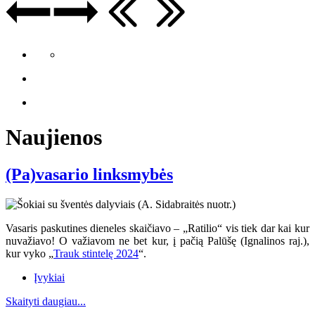
Naujienos
(Pa)vasario linksmybės
Vasaris paskutines dieneles skaičiavo – „Ratilio“ vis tiek dar kai kur
nuvažiavo
! O va
žiavom ne bet kur, į pačią Palūšę (Ignalinos raj.),
kur vyko „
Trauk stintelę 2024
“.
Įvykiai
Skaityti daugiau...