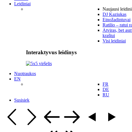
Leidiniai
Naujausi leidini
DJ Kaziukas
Etnožadintuvai
Ratilio – ratui r
Atviras, bet asm
kraštui
Visi leidiniai
Interaktyvus leidinys
Nuotraukos
EN
FR
DE
RU
Susisiek