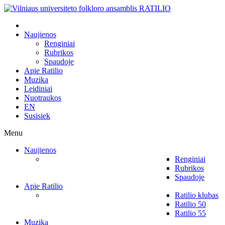
Naujienos
Renginiai
Rubrikos
Spaudoje
Apie Ratilio
Muzika
Leidiniai
Nuotraukos
EN
Susisiek
Menu
Naujienos
Renginiai
Rubrikos
Spaudoje
Apie Ratilio
Ratilio klubas
Ratilio 50
Ratilio 55
Muzika