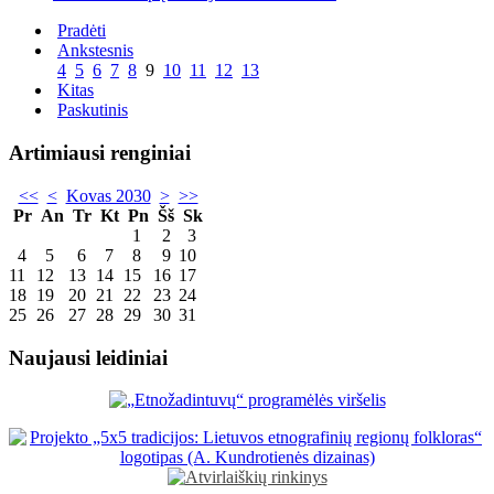
Pradėti
Ankstesnis
4
5
6
7
8
9
10
11
12
13
Kitas
Paskutinis
Artimiausi renginiai
<<
<
Kovas 2030
>
>>
Pr
An
Tr
Kt
Pn
Šš
Sk
1
2
3
4
5
6
7
8
9
10
11
12
13
14
15
16
17
18
19
20
21
22
23
24
25
26
27
28
29
30
31
Naujausi leidiniai