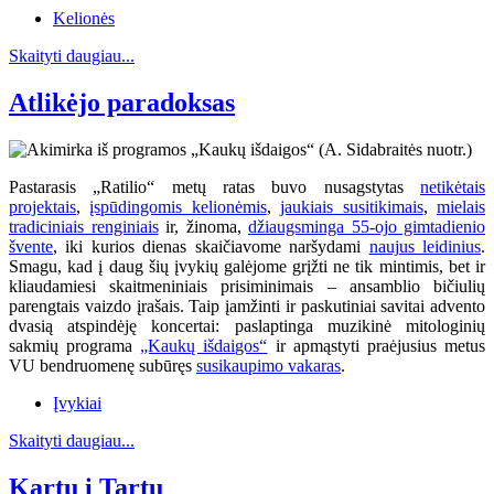
Kelionės
Skaityti daugiau...
Atlikėjo paradoksas
Pastarasis „Ratilio“ metų ratas buvo nusagstytas
netikėtais
projektais
,
įspūdingomis kelionėmis
,
jaukiais susitikimais
,
mielais
tradiciniais renginiais
ir, žinoma,
džiaugsminga 55-ojo gimtadienio
švente
, iki kurios dienas skaičiavome naršydami
naujus leidinius
.
Smagu, kad į daug šių įvykių galėjome grįžti ne tik mintimis, bet ir
kliaudamiesi skaitmeniniais prisiminimais – ansamblio bičiulių
parengtais vaizdo įrašais. Taip įamžinti ir paskutiniai savitai advento
dvasią atspindėję koncertai: paslaptinga muzikinė mitologinių
sakmių programa
„Kaukų išdaigos“
ir apmąstyti praėjusius metus
VU bendruomenę subūręs
susikaupimo vakaras
.
Įvykiai
Skaityti daugiau...
Kartu į Tartu