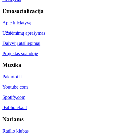
Etnosocializacija
Apie iniciatyvą
Užsiėmimų aprašymas
Dalyvių atsiliepimai
Projektas spaudoje
Muzika
Pakartot.lt
Youtube.com
Spotify.com
iBiblioteka.lt
Nariams
Ratilio klubas