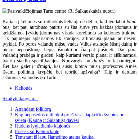
Kartais į keliones su ratiliokais keliauji ne dėl to, kad ten labai
faina
bus, bet pati autobuso patirtis su šita šutve yra kažkas įdomaus ir
geidžiamo. Įvykių įdomumas visada koreliuoja su kelionės trukme.
Tik pajudėjus aptariamos tik studijos, artimiausi planai ar neseni
įvykiai. Po poros valandų mūsų vadas Vilius atsineša šūsnį dainų ir
nieko nepaaiškinęs liepia išmokti ir čia pat įrašinėti. Dar pora
valandų prabėga ir girdėti, kaip kuriami verslo planai ir aiškinamosi
įvairių staklių specifikacijos. Nuovargis jau
daužo
, reik pamiegot.
Bet kas galėtų užmigti, kai ausis kibina mūsų profesorės Ainės
išsami politinių krypčių bei teorijų apžvalga? Taip ir dardam
aštuonias valandas iki Tartu.
Kelionės
Skaityti daugiau...
Atrandant folklorą
Kap nepasėdos ratiliokai prieš visas lapkričio šventes po
svietą (Kauną ir Salantus) davėsi
Rudens lygiadienio klajonės
Prisėsk su Kelmickaite
Temstant iš lapų šlamėjimo ateina kaukai