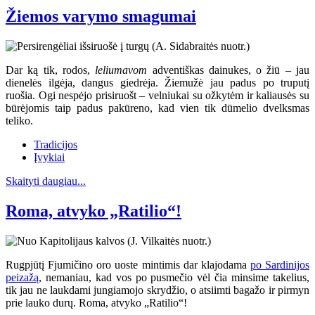
Žiemos varymo smagumai
Dar ką tik, rodos,
leliumavom
adventiškas dainukes, o žiū – jau
dienelės ilgėja, dangus giedrėja. Žiemužė jau padus po truputį
ruošia. Ogi nespėjo prisiruošt – velniukai su ožkytėm ir kaliausės su
būrėjomis taip padus pakūreno, kad vien tik dūmelio dvelksmas
teliko.
Tradicijos
Įvykiai
Skaityti daugiau...
Roma, atvyko „Ratilio“!
Rugpjūtį Fjumičino oro uoste mintimis dar klajodama
po Sardinijos
peizažą
, nemaniau, kad vos po pusmečio vėl čia minsime takelius,
tik jau ne laukdami jungiamojo skrydžio, o atsiimti bagažo ir pirmyn
prie lauko durų. Roma, atvyko „Ratilio“!