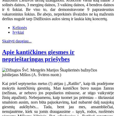
Mažosios Lietuvos derlių užauginom. Koncerte viena kitą mainė 3
solinės dainos, 3 merginų dainos, 3 vaikinų dainos, 4 bendros dainos
ir 6 šokiai. Be viso to, dar demonstravome 9 paprastesnius
vakaroninius šokius. Be abejo, neprekinės išvaizdos ne ką mažesnis
derlius nugulė tarp Didžiosios aulos sienų ir laukia kitų koncertų.
Kelionės
Įvykiai
Skaityti daugiau...
Apie kantičkines giesmes ir
neprieštaringas priešybes
Kai prieš septynerius metus (!) atėjau į „Ratilio“, kaip tik pradėjome
mokytis
kantičkinių
giesmių. Man
kantičkos
buvo naujas žanras
(nežinau, ar nebuvo jos populiarios mūsuose, ar stigo vaikystėje
žinių atpažinti). Nebepamenu, kaip tuomet jas priėmiau – tikriausiai
smalsiom ausim, nors būta pajuokavimų, kad nubarstė dalį naujokų
giesmių aukštybės... Tada, bent jau mes, ansambliečiai,
nenujautėme, kiek su jomis draugausime – tąsyk, rodos, ruošėmės