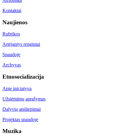
Atributika
Kontaktai
Naujienos
Rubrikos
Artėjantys renginiai
Spaudoje
Archyvas
Etnosocializacija
Apie iniciatyvą
Užsiėmimų aprašymas
Dalyvių atsiliepimai
Projektas spaudoje
Muzika