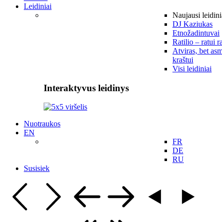
Leidiniai
Naujausi leidini
DJ Kaziukas
Etnožadintuvai
Ratilio – ratui r
Atviras, bet asm
kraštui
Visi leidiniai
Interaktyvus leidinys
Nuotraukos
EN
FR
DE
RU
Susisiek