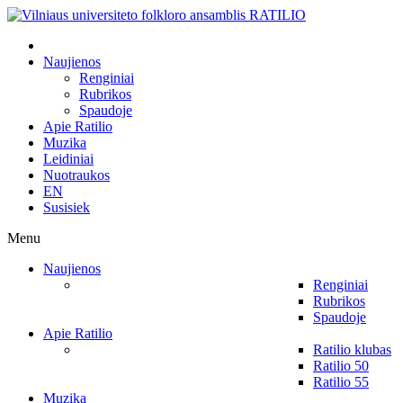
Naujienos
Renginiai
Rubrikos
Spaudoje
Apie Ratilio
Muzika
Leidiniai
Nuotraukos
EN
Susisiek
Menu
Naujienos
Renginiai
Rubrikos
Spaudoje
Apie Ratilio
Ratilio klubas
Ratilio 50
Ratilio 55
Muzika