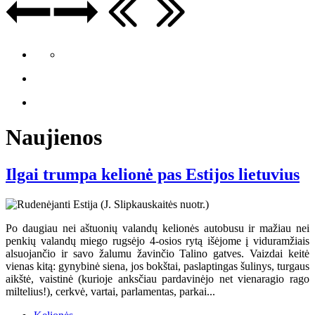
Naujienos
Ilgai trumpa kelionė pas Estijos lietuvius
Po daugiau nei aštuonių valandų kelionės autobusu ir mažiau nei
penkių valandų miego rugsėjo 4-osios rytą išėjome į viduramžiais
alsuojančio ir savo žalumu žavinčio Talino gatves. Vaizdai keitė
vienas kitą: gynybinė siena, jos bokštai, paslaptingas šulinys, turgaus
aikštė, vaistinė (kurioje anksčiau pardavinėjo net vienaragio rago
miltelius!), cerkvė, vartai, parlamentas, parkai...