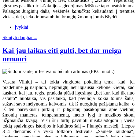
vienoms Mišioms Vilniuje. Bet, užsukusios į „Ratilio“ repertuarą,
giesmės pasiliko ir įsišaknijo – giedojimas Mišiose tapo neatskiriama
Palangos Jurginių dalis, vežėmės
kantičkas
keliaudami į tremties
vietas, deja, teko ir ansambliui brangių žmonių jomis išlydėti.
Įvykiai
Skaityti daugiau...
Kai jau laikas eiti gulti, bet dar meiga
nenuori
Vasara Vilniuj – tai tokia vingiuota pokalbių tema, kad, jei
pradėtume ją narplioti, neprailgtų net ilgiausia kelionė. Gerai, kad
kaskart, kai jau, regis, pradeda plūsti ilgesinga „bet kur, kad tik nuo
asfalto“ nuotaika, vis pasitaiko, kad pavilioja kokia tolima šalis,
sužavi savo mėlynomis kalvomis, tik iš nuogirdų pažįstama kalba, o
iš ten parvykusių pirklių ir piligrimų pasakojimai apie vietinių
žmonių manieras, temperamentą, meno lygį ir muzikos skonį
užgniaužia kvapą. Visų šių turtų pavilioti nusibaladojom į vieną
tokią spalvingos istorijos ir kultūros šalį – Plungės miestelį. Liepos
3–4 dienomis čia vyko folkloro festivalis „Saulelė raudona“,
kuriame, nepaisant visų tų kilometrų, mus priėmė kaip vienos