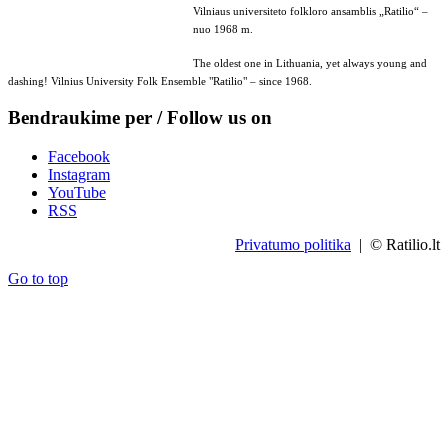
Vilniaus universiteto folkloro ansamblis „Ratilio“ –
nuo 1968 m.
The oldest one in Lithuania, yet always young and
dashing! Vilnius University Folk Ensemble "Ratilio" – since 1968.
Bendraukime per / Follow us on
Facebook
Instagram
YouTube
RSS
Privatumo politika
| © Ratilio.lt
Go to top