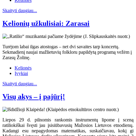
Kelionės
Skaityti daugiau...
Kelionių užkulisiai: Zarasai
Turėjom labai ilgas atostogas – net dvi savaites tarp koncertų.
Sekmadienį naujai mažlietuvių folkloru papildytą programą vežėm į
Zarasų Žolinę.
Kelionės
Įvykiai
Skaityti daugiau...
Visų akys – į pajūrį!
Liepos 29 d. pilnomis rankomis instrumentų lipome į sceną
ratiliokiškai švęsti jau įsisiūbavusių Mažosios Lietuvos etnodienų.
Kadangi esu nepagydomas matematikas, suskaičiavau, kokį gi