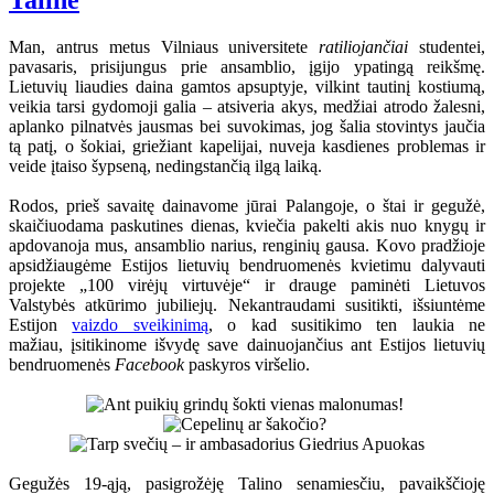
Taline
Man, antrus metus Vilniaus universitete
ratiliojančiai
studentei,
pavasaris, prisijungus prie ansamblio, įgijo ypatingą reikšmę.
Lietuvių liaudies daina gamtos apsuptyje, vilkint tautinį kostiumą,
veikia tarsi gydomoji galia – atsiveria akys, medžiai atrodo žalesni,
aplanko pilnatvės jausmas bei suvokimas, jog šalia stovintys jaučia
tą patį, o šokiai, griežiant kapelijai, nuveja kasdienes problemas ir
veide įtaiso šypseną, nedingstančią ilgą laiką.
Rodos, prieš savaitę dainavome jūrai Palangoje, o štai ir gegužė,
skaičiuodama paskutines dienas, kviečia pakelti akis nuo knygų ir
apdovanoja mus, ansamblio narius, renginių gausa. Kovo pradžioje
apsidžiaugėme Estijos lietuvių bendruomenės kvietimu dalyvauti
projekte „100 virėjų virtuvėje“ ir drauge paminėti Lietuvos
Valstybės atkūrimo jubiliejų. Nekantraudami susitikti, išsiuntėme
Estijon
vaizdo sveikinimą
, o kad susitikimo ten laukia ne
mažiau, įsitikinome išvydę save dainuojančius ant Estijos lietuvių
bendruomenės
Facebook
paskyros viršelio.
Gegužės 19-ąją, pasigrožėję Talino senamiesčiu, pavaikščioję