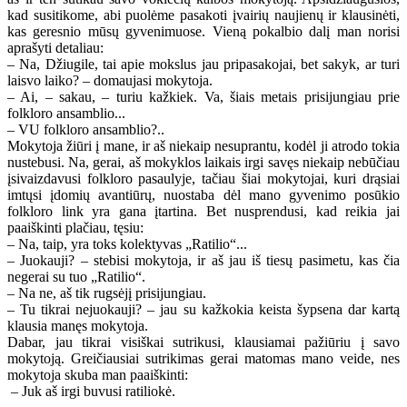
kad susitikome, abi puolėme pasakoti įvairių naujienų ir klausinėti,
kas geresnio mūsų gyvenimuose. Vieną pokalbio dalį man norisi
aprašyti detaliau:
– Na, Džiugile, tai apie mokslus jau pripasakojai, bet sakyk, ar turi
laisvo laiko? – domaujasi mokytoja.
– Ai, – sakau, – turiu kažkiek. Va, šiais metais prisijungiau prie
folkloro ansamblio...
– VU folkloro ansamblio?..
Mokytoja žiūri į mane, ir aš niekaip nesuprantu, kodėl ji atrodo tokia
nustebusi. Na, gerai, aš mokyklos laikais irgi savęs niekaip nebūčiau
įsivaizdavusi folkloro pasaulyje, tačiau šiai mokytojai, kuri drąsiai
imtųsi įdomių avantiūrų, nuostaba dėl mano gyvenimo posūkio
folkloro link yra gana įtartina. Bet nusprendusi, kad reikia jai
paaiškinti plačiau, tęsiu:
– Na, taip, yra toks kolektyvas „Ratilio“...
– Juokauji? – stebisi mokytoja, ir aš jau iš tiesų pasimetu, kas čia
negerai su tuo „Ratilio“.
– Na ne, aš tik rugsėjį prisijungiau.
– Tu tikrai nejuokauji? – jau su kažkokia keista šypsena dar kartą
klausia manęs mokytoja.
Dabar, jau tikrai visiškai sutrikusi, klausiamai pažiūriu į savo
mokytoją. Greičiausiai sutrikimas gerai matomas mano veide, nes
mokytoja skuba man paaiškinti:
– Juk aš irgi buvusi ratiliokė.