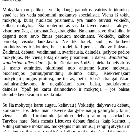
Mokykla man patiko – veiklų daug, pamokos įvairios ir įdomios,
ypač jei jas veda sudominti mokantys specialistai. Viena iš tokių
mokytojų, kurią nuolatos prisimenu, yra mano buvusi vokiečių
kalbos mokytoja. Šia moterimi aš visada žavėdavausi – aktyvi,
visuomeniška, charizmatiška, draugiška, išmananti savo discipliną ir
deganti noru savo žinias perduoti mokiniams. Vokiečių kalbos
pamokų visada laukdavau. Ne tik todėl, kad jos būdavo
produktyvios ir įdomios, bet ir todėl, kad per jas būdavo linksma.
Žaidimai, debatai, vaidinimai ir, svarbiausia, dainelės, įrašytos pačios
mokytojos. Ne vieną tokią dainelę prisimenu ir dabar:
Wunderbar,
wunderbar, alles klar
– įtariu, šie dainos žodžiai niekada neišsitrins
iš mano atminties, skirtingai nuo antrame kurse mokytųsi
biochemijos purinų/pirimidinų skilimo ciklų. Kiekvienąkart
mokytojai įjungus grotuvą, ne tik aš, bet ir klasės draugai iškart
pralinksmėdavome ir, negailėdami savo balsų, traukdavome
daineles. Ypač jei kartu dainuodavo ir mokytoja – jos balsas
skambėdavo švariai ir užtikrintai.
Su šia mokytoja kartu augau, keliavau į Vokietiją, dalyvavau debatų
konkurse. Jos dėka man atsivėrė daugybė naujų galimybių, kurių
viena – būti Tarptautinių jaunimo debatų alumnų asociacijos
Tarybos nare. Šiais metais Lietuvos debatų finalas, kaip kasmet, į
Vilnių sutraukė mokinius, mokytojus ir alumnus. Į renginį atvykau ir
aš ir ten sutikau savo vokiečių kalbos mokytoją. Apsidžiaugusios,