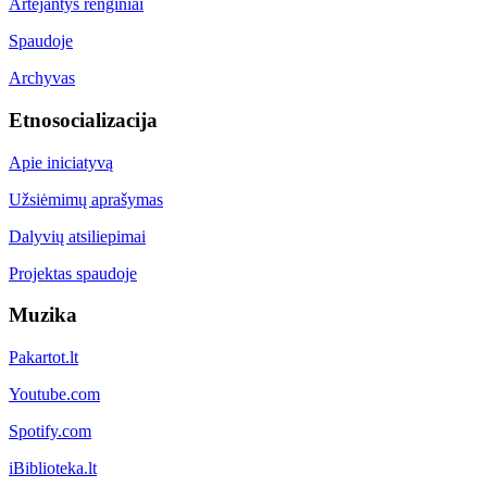
Artėjantys renginiai
Spaudoje
Archyvas
Etnosocializacija
Apie iniciatyvą
Užsiėmimų aprašymas
Dalyvių atsiliepimai
Projektas spaudoje
Muzika
Pakartot.lt
Youtube.com
Spotify.com
iBiblioteka.lt