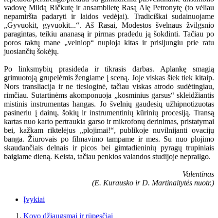
vadovę Mildą Ričkutę ir ansamblietę Rasą Alę Petronytę (to vėliau
nepamiršta padaryti ir laidos vedėjai). Tradiciškai sudainuojame
„Gyvuokit, gyvuokit...“. Aš Rasai, Modestos švelnaus žvilgsnio
paragintas, teikiu ananasą ir pirmas pradedu ją šokdinti. Tačiau po
poros taktų mane „velniop“ nuploja kitas ir prisijungiu prie ratu
juosiančių šokėjų.
Po linksmybių prasideda ir tikrasis darbas. Aplankę smagią
grimuotoją grupelėmis žengiame į sceną. Joje viskas šiek tiek kitaip.
Nors transliacija ir ne tiesioginė, tačiau viskas atrodo sudėtingiau,
rimčiau. Sutartinėms akomponuoja „kosminius garsus“ skleidžiantis
mistinis instrumentas hangas. Jo švelnių gaudesių užhipnotizuotas
pasineriu į dainų, šokių ir instrumentinių kūrinių procesiją. Transą
kartas nuo karto pertraukia garso ir mikrofonų derinimas, pristatymai
bei, kažkam riktelėjus „plojimai!“, publikoje nuvilnijanti ovacijų
banga. Žiūrovais po filmavimo tampame ir mes. Su nuo plojimo
skaudančiais delnais ir picos bei gimtadieninių pyragų trupiniais
baigiame dieną. Keista, tačiau penkios valandos studijoje neprailgo.
Valentinas
(E. Kurausko ir D. Martinaitytės nuotr.)
Įvykiai
Kovo džiaugsmai ir rūpesčiai