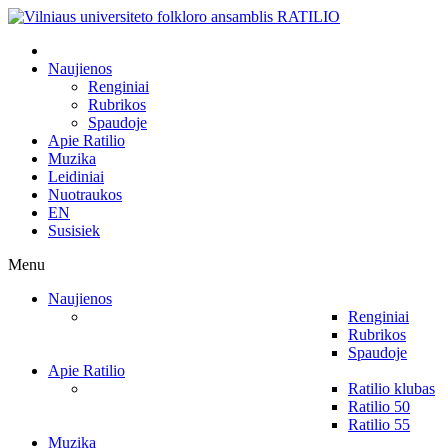
Naujienos
Renginiai
Rubrikos
Spaudoje
Apie Ratilio
Muzika
Leidiniai
Nuotraukos
EN
Susisiek
Menu
Naujienos
Renginiai
Rubrikos
Spaudoje
Apie Ratilio
Ratilio klubas
Ratilio 50
Ratilio 55
Muzika