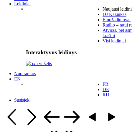
Leidiniai
Naujausi leidini
DJ Kaziukas
Etnožadintuvai
Ratilio – ratui r
Atviras, bet asm
kraštui
Visi leidiniai
Interaktyvus leidinys
Nuotraukos
EN
FR
DE
RU
Susisiek