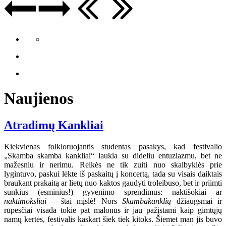
Naujienos
Atradimų Kankliai
Kiekvienas folkloruojantis studentas pasakys, kad festivalio
„Skamba skamba kankliai“ laukia su dideliu entuziazmu, bet ne
mažesniu ir nerimu. Reikės ne tik zuiti nuo skalbyklės prie
lygintuvo, paskui lėkte iš paskaitų į koncertą, tada su visais daiktais
braukant prakaitą ar lietų nuo kaktos gaudyti troleibuso, bet ir priimti
sunkius (esminius!) gyvenimo sprendimus: naktišokiai ar
naktimoksliai
– štai mįslė! Nors
Skambakanklių
džiaugsmai ir
rūpesčiai visada tokie pat malonūs ir jau pažįstami kaip gimtųjų
namų kertės, festivalis kaskart šiek tiek kitoks. Šiemet man jis buvo