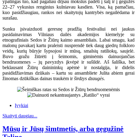
ypatingas tuo, kad pagaliau drįsau mokslus padėti į šalį ir į gegužės
22–27 vykusius renginius kulniavau kasdien. Visa, ką pamačiau,
kuo pasidžiaugiau, rankos nei skaitytojų kantrybės negailėdama ir
surašau.
Sunku įsivaizduoti geresnę pradžią festivaliui nei jaukus
pasidainavimas Vilniaus dailės akademijos kiemelyje su
etnografiniais Sedos ir Žiūrų kaimo ansambliais. Labai smagu, kad
malonų pavakarį kartu praleisti nusprendė tiek daug giedrų folkloro
veidų, kurių būryje šypsojosi ir mūsų, smalsių ratiliokų, saujelė.
Buvo gražu žiūrėti į šeimomis, giminėmis dainuojančias
bendruomenes – jų pavyzdys įkvėpė ir sušildė. Aš šališka, bet
beklausant Žiūrų dainininkų apėmė ir nostalgija, ir didelis
pasididžiavimas dzūkais – kartu su ansambliete Julita abiem gerai
žinomas dzūkiškas dainas traukėm ir
širdzys dzaugės
.
Įvykiai
Skaityti daugiau...
Mūsų ir Jūsų šimtmetis, arba gegužinė