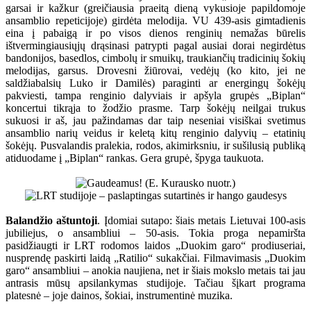
garsai ir kažkur (greičiausia praeitą dieną vykusioje papildomoje
ansamblio repeticijoje) girdėta melodija. VU 439-asis gimtadienis
eina į pabaigą ir po visos dienos renginių nemažas būrelis
ištvermingiausiųjų drąsinasi patrypti pagal ausiai dorai negirdėtus
bandonijos, basedlos, cimbolų ir smuikų, traukiančių tradicinių šokių
melodijas, garsus. Drovesni žiūrovai, vedėjų (ko kito, jei ne
saldžiabalsių Luko ir Damilės) paraginti ar energingų šokėjų
pakviesti, tampa renginio dalyviais ir apšyla grupės „Biplan“
koncertui tikrąja to žodžio prasme. Tarp šokėjų neilgai trukus
sukuosi ir aš, jau pažindamas dar taip neseniai visiškai svetimus
ansamblio narių veidus ir keletą kitų renginio dalyvių – etatinių
šokėjų. Pusvalandis pralekia, rodos, akimirksniu, ir sušilusią publiką
atiduodame į „Biplan“ rankas. Gera grupė, špyga taukuota.
Balandžio aštuntoji
. Įdomiai sutapo: šiais metais Lietuvai 100-asis
jubiliejus, o ansambliui – 50-asis. Tokia proga nepamiršta
pasidžiaugti ir LRT rodomos laidos „Duokim garo“ prodiuseriai,
nusprendę paskirti laidą „Ratilio“ sukakčiai. Filmavimasis „Duokim
garo“ ansambliui – anokia naujiena, net ir šiais mokslo metais tai jau
antrasis mūsų apsilankymas studijoje. Tačiau šįkart programa
platesnė – joje dainos, šokiai, instrumentinė muzika.