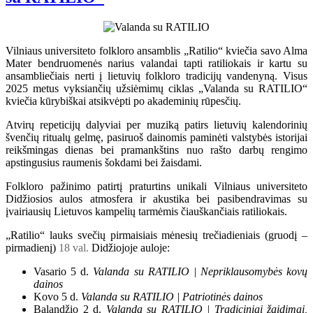
Vilniaus universiteto folkloro ansamblis „Ratilio“ kviečia savo Alma
Mater bendruomenės narius valandai tapti ratiliokais ir kartu su
ansambliečiais nerti į lietuvių folkloro tradicijų vandenyną. Visus
2025 metus vyksiančių užsiėmimų ciklas „Valanda su RATILIO“
kviečia kūrybiškai atsikvėpti po akademinių rūpesčių.
Atvirų repeticijų dalyviai per muziką patirs lietuvių kalendorinių
švenčių ritualų gelmę, pasiruoš dainomis paminėti valstybės istorijai
reikšmingas dienas bei pramankštins nuo rašto darbų rengimo
apstingusius raumenis šokdami bei žaisdami.
Folkloro pažinimo patirtį praturtins unikali Vilniaus universiteto
Didžiosios aulos atmosfera ir akustika bei pasibendravimas su
įvairiausių Lietuvos kampelių tarmėmis čiauškančiais ratiliokais.
„Ratilio“ lauks svečių pirmaisiais mėnesių trečiadieniais (gruodį –
pirmadienį)
18 val.
Didžiojoje auloje:
Vasario 5 d.
Valanda su RATILIO | Nepriklausomybės kovų
dainos
Kovo 5 d.
Valanda su RATILIO | Patriotinės dainos
Balandžio 2 d.
Valanda su RATILIO | Tradiciniai žaidimai,