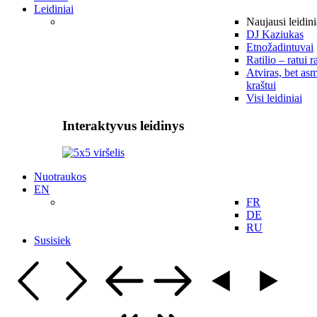
Leidiniai
Naujausi leidini
DJ Kaziukas
Etnožadintuvai
Ratilio – ratui r
Atviras, bet asm
kraštui
Visi leidiniai
Interaktyvus leidinys
Nuotraukos
EN
FR
DE
RU
Susisiek