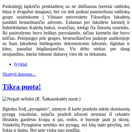
Paskutinįjį lapkričio penktadienį su ne didžiausia (neretai ratiliokų
būna ir dvigubai daugiau), bet vis tiek puikiai pasiruošusia ratiliokų
grupe susirinkome į Vilniaus universiteto Filosofijos fakultetą
pasitikti besiartinančio advento. Eidamas per fakulteto kiemelį ir
linktelėdamas Kalėdų bukui, svarsčiau, kiekgi čia žmonių susirinks.
Iki pasirodymo buvo belikęs pusvalandis, tačiau kiemelis dar buvo
tuščias. Prisijungęs prie grupės, besiruošiančios jaukioje auditorijoje
su šiam fakultetui būdingomis dekoruotomis lubomis, išgirdau ir
kitus, panašiai būgštaujančius. Vis dėlto niekas per daug
nesijaudino, mielai būtume dainavę vien tik su dekanatu.
Įvykiai
Skaityti daugiau...
Tikra puota!
Išgirdus žodį „pyraginės“, mintyse iš karto pradeda suktis skaniausių
pyragų vaizdiniai, nejučia pradedi užuosti neseniai iš orkaitės
ištraukto gardėsio kvapą ir jau, rodos, ir burnoje jauti jo skonį.
Valakėlių Pyraginėse netrūko nei pyragų, nei kitų stalo gėrybių, nei
šokių ir dainų. Bet apie viską nuo pradžių.