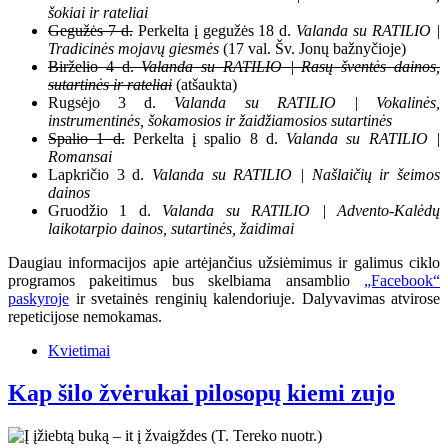
šokiai ir rateliai
Gegužės 7 d.
Perkelta į gegužės 18 d.
Valanda su RATILIO |
Tradicinės mojavų giesmės
(17 val. Šv. Jonų bažnyčioje)
Birželio 4 d.
Valanda su RATILIO | Rasų šventės dainos,
sutartinės ir rateliai
(atšaukta)
Rugsėjo 3 d.
Valanda su RATILIO | Vokalinės,
instrumentinės, šokamosios ir žaidžiamosios sutartinės
Spalio 1 d.
Perkelta į spalio 8 d.
Valanda su RATILIO |
Romansai
Lapkričio 3 d.
Valanda su RATILIO | Našlaičių ir šeimos
dainos
Gruodžio 1 d.
Valanda su RATILIO | Advento-Kalėdų
laikotarpio dainos, sutartinės, žaidimai
Daugiau informacijos apie artėjančius užsiėmimus ir galimus ciklo
programos pakeitimus bus skelbiama ansamblio
„Facebook“
paskyroje
ir svetainės renginių kalendoriuje. Dalyvavimas atvirose
repeticijose nemokamas.
Kvietimai
Kap šilo žvėrukai pilosopų kiemi zujo