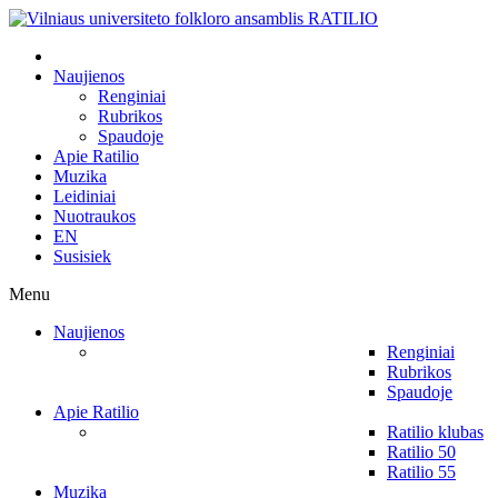
Naujienos
Renginiai
Rubrikos
Spaudoje
Apie Ratilio
Muzika
Leidiniai
Nuotraukos
EN
Susisiek
Menu
Naujienos
Renginiai
Rubrikos
Spaudoje
Apie Ratilio
Ratilio klubas
Ratilio 50
Ratilio 55
Muzika