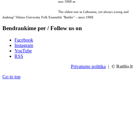
nuo 1968 m.
The oldest one in Lithuania, yet always young and
dashing! Vilnius University Folk Ensemble "Ratilio" – since 1968.
Bendraukime per / Follow us on
Facebook
Instagram
YouTube
RSS
Privatumo politika
| © Ratilio.lt
Go to top