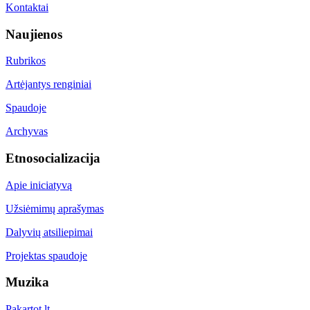
Kontaktai
Naujienos
Rubrikos
Artėjantys renginiai
Spaudoje
Archyvas
Etnosocializacija
Apie iniciatyvą
Užsiėmimų aprašymas
Dalyvių atsiliepimai
Projektas spaudoje
Muzika
Pakartot.lt