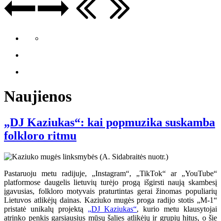
Naujienos
„DJ Kaziukas“: kai popmuzika suskamba
folkloro ritmu
Pastaruoju metu radijuje, „Instagram“, „TikTok“ ar „YouTube“
platformose daugelis lietuvių turėjo progą išgirsti naują skambesį
įgavusias, folkloro motyvais praturtintas gerai žinomas populiarių
Lietuvos atlikėjų dainas. Kaziuko mugės proga radijo stotis „M-1“
pristatė unikalų projektą
„DJ Kaziukas“
, kurio metu klausytojai
atrinko penkis garsiausius mūsų šalies atlikėjų ir grupių hitus, o šie