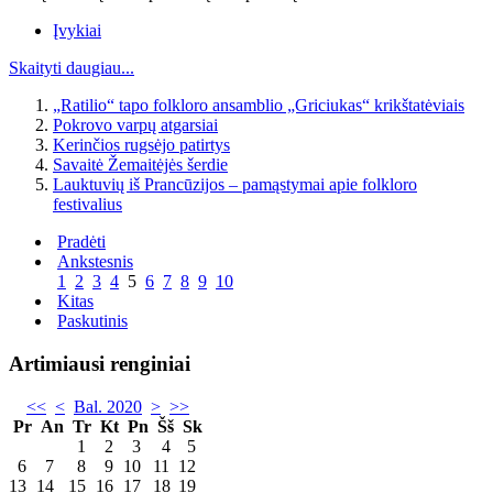
Įvykiai
Skaityti daugiau...
„Ratilio“ tapo folkloro ansamblio „Griciukas“ krikštatėviais
Pokrovo varpų atgarsiai
Kerinčios rugsėjo patirtys
Savaitė Žemaitėjės šerdie
Lauktuvių iš Prancūzijos – pamąstymai apie folkloro
festivalius
Pradėti
Ankstesnis
1
2
3
4
5
6
7
8
9
10
Kitas
Paskutinis
Artimiausi renginiai
<<
<
Bal. 2020
>
>>
Pr
An
Tr
Kt
Pn
Šš
Sk
1
2
3
4
5
6
7
8
9
10
11
12
13
14
15
16
17
18
19