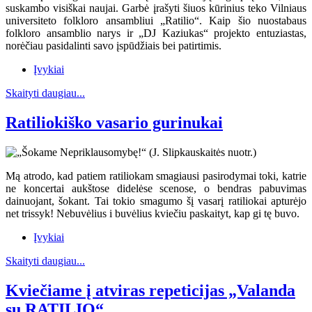
suskambo visiškai naujai. Garbė įrašyti šiuos kūrinius teko Vilniaus
universiteto folkloro ansambliui „Ratilio“. Kaip šio nuostabaus
folkloro ansamblio narys ir „DJ Kaziukas“ projekto entuziastas,
norėčiau pasidalinti savo įspūdžiais bei patirtimis.
Įvykiai
Skaityti daugiau...
Ratiliokiško vasario gurinukai
Mą atrodo, kad patiem ratiliokam smagiausi pasirodymai toki, katrie
ne koncertai aukštose didelėse scenose, o bendras pabuvimas
dainuojant, šokant. Tai tokio smagumo šį vasarį ratiliokai apturėjo
net trissyk! Nebuvėlius i buvėlius kviečiu paskaityt, kap gi tę buvo.
Įvykiai
Skaityti daugiau...
Kviečiame į atviras repeticijas „Valanda
su RATILIO“