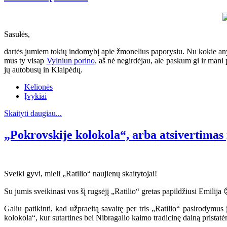
Sasułės,
dartės jumiem tokių indomybį apie žmonelius paporysiu. Nu kokie anys č
mus ty visap
Vylniun porino
, aš nė negirdėjau, ale paskum gi ir mani
jų autobusų in Klaipėdų.
Kelionės
Įvykiai
Skaityti daugiau...
„Pokrovskije kolokola“, arba atsivertimas 
Sveiki gyvi, mieli „Ratilio“ naujienų skaitytojai!
Su jumis sveikinasi vos šį rugsėjį „Ratilio“ gretas papildžiusi Emilija 
Galiu patikinti, kad užpraeitą savaitę per tris „Ratilio“ pasirodymus
kolokola“, kur sutartines bei Nibragalio kaimo tradicinę dainą pristatėm