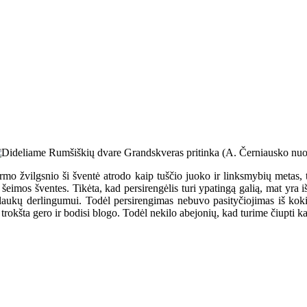
mo žvilgsnio ši šventė atrodo kaip tuščio juoko ir linksmybių metas, ta
šeimos šventes. Tikėta, kad persirengėlis turi ypatingą galią, mat yra 
laukų derlingumui. Todėl persirengimas nebuvo pasityčiojimas iš koki
ač trokšta gero ir bodisi blogo. Todėl nekilo abejonių, kad turime čiupti