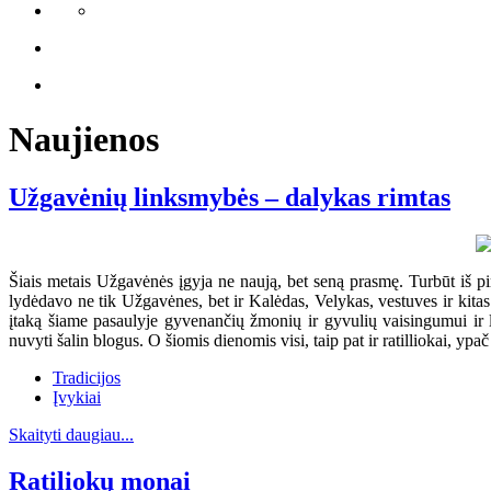
Naujienos
Užgavėnių linksmybės – dalykas rimtas
Šiais metais Užgavėnės įgyja ne naują, bet seną prasmę. Turbūt iš pir
lydėdavo ne tik Užgavėnes, bet ir Kalėdas, Velykas, vestuves ir kitas 
įtaką šiame pasaulyje gyvenančių žmonių ir gyvulių vaisingumui ir 
nuvyti šalin blogus. O šiomis dienomis visi, taip pat ir ratilliokai, yp
Tradicijos
Įvykiai
Skaityti daugiau...
Ratiliokų monai