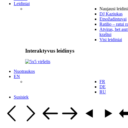
Leidiniai
Naujausi leidini
DJ Kaziukas
Etnožadintuvai
Ratilio – ratui r
Atviras, bet asm
kraštui
Visi leidiniai
Interaktyvus leidinys
Nuotraukos
EN
FR
DE
RU
Susisiek