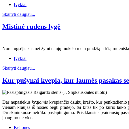
Įvykiai
Skaityti daugiau...
Mistinė rudens lygė
Nors rugsėjis kasmet žymi naujų mokslo metų pradžią ir lėtą rudenišk
Įvykiai
Skaityti daugiau...
Kur pušynai kvepia, kur laumės pasakas s
Dar nepasiekus
kvajomis
kvepiančio dzūkų krašto, kur penktadienio 
vienam kraujas iš nosies bėgti pradėjo, tai kitas tik po kurio laik
Druskininkuose netrūko paslaptingumo. Prisiklausius įvairiausių pasakų
įbaugino ne vieną.
Kelionės