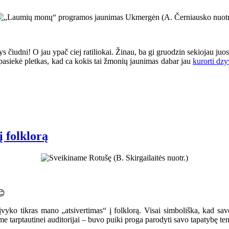
iudni! O jau ypač ciej ratiliokai. Žinau, ba gi gruodzin sekiojau juos 
 pasiekė pletkas, kad ca kokis tai žmonių jaunimas dabar jau
kurorti dz
į folklorą
😊
 įvyko tikras mano „atsivertimas“ į folklorą. Visai simboliška, kad sav
e tarptautinei auditorijai – buvo puiki proga parodyti savo tapatybę ten,