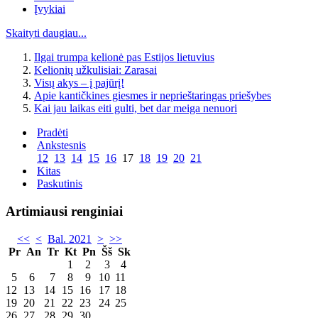
Įvykiai
Skaityti daugiau...
Ilgai trumpa kelionė pas Estijos lietuvius
Kelionių užkulisiai: Zarasai
Visų akys – į pajūrį!
Apie kantičkines giesmes ir neprieštaringas priešybes
Kai jau laikas eiti gulti, bet dar meiga nenuori
Pradėti
Ankstesnis
12
13
14
15
16
17
18
19
20
21
Kitas
Paskutinis
Artimiausi renginiai
<<
<
Bal. 2021
>
>>
Pr
An
Tr
Kt
Pn
Šš
Sk
1
2
3
4
5
6
7
8
9
10
11
12
13
14
15
16
17
18
19
20
21
22
23
24
25
26
27
28
29
30