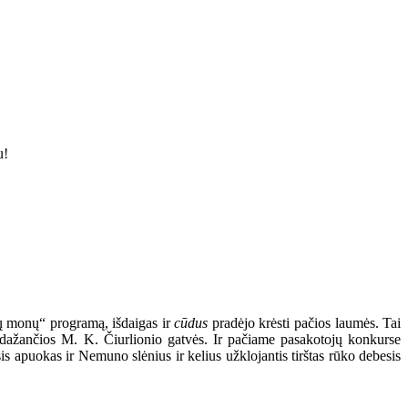
u!
ų monų“ programą, išdaigas ir
cūdus
pradėjo krėsti pačios laumės. Tai
esidažančios M. K. Čiurlionio gatvės. Ir pačiame pasakotojų konkurse
is apuokas ir Nemuno slėnius ir kelius užklojantis tirštas rūko debesis