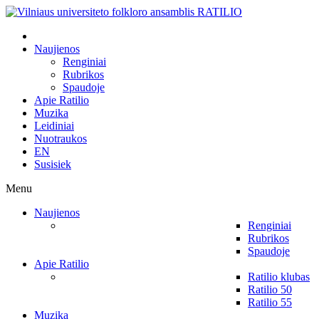
Naujienos
Renginiai
Rubrikos
Spaudoje
Apie Ratilio
Muzika
Leidiniai
Nuotraukos
EN
Susisiek
Menu
Naujienos
Renginiai
Rubrikos
Spaudoje
Apie Ratilio
Ratilio klubas
Ratilio 50
Ratilio 55
Muzika