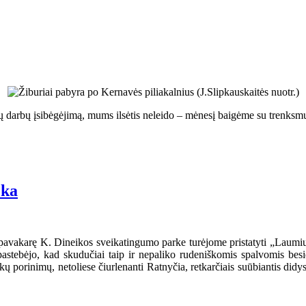
ų darbų įsibėgėjimą, mums ilsėtis neleido – mėnesį baigėme su trenksm
eka
pavakarę K. Dineikos sveikatingumo parke turėjome pristatyti „Laumi
o pastebėjo, kad skudučiai taip ir nepaliko rudeniškomis spalvomis b
 porinimų, netoliese čiurlenanti Ratnyčia, retkarčiais suūbiantis didys