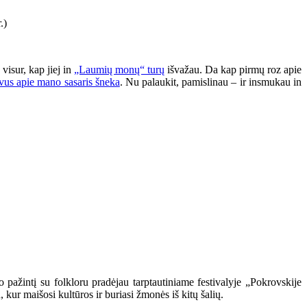
visur, kap jiej in
„Laumių monų“ turų
išvažau. Da kap pirmų roz apie
yvus apie mano sasaris šneka
. Nu palaukit, pamislinau – ir insmukau in
o pažintį su folkloru pradėjau tarptautiniame festivalyje „Pokrovskije
 kur maišosi kultūros ir buriasi žmonės iš kitų šalių.