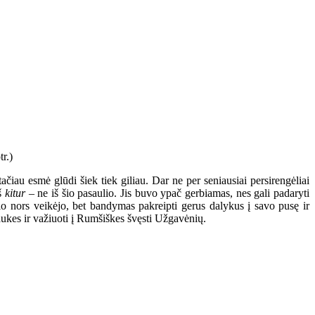
čiau esmė glūdi šiek tiek giliau. Dar ne per seniausiai persirengėliai
iš
kitur
– ne iš šio pasaulio. Jis buvo ypač gerbiamas, nes gali padaryti
o nors veikėjo, bet bandymas pakreipti gerus dalykus į savo pusę ir
 kaukes ir važiuoti į Rumšiškes švęsti Užgavėnių.