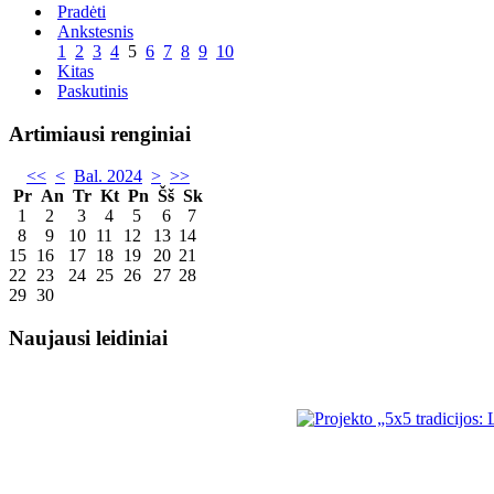
Pradėti
Ankstesnis
1
2
3
4
5
6
7
8
9
10
Kitas
Paskutinis
Artimiausi renginiai
<<
<
Bal. 2024
>
>>
Pr
An
Tr
Kt
Pn
Šš
Sk
1
2
3
4
5
6
7
8
9
10
11
12
13
14
15
16
17
18
19
20
21
22
23
24
25
26
27
28
29
30
Naujausi leidiniai