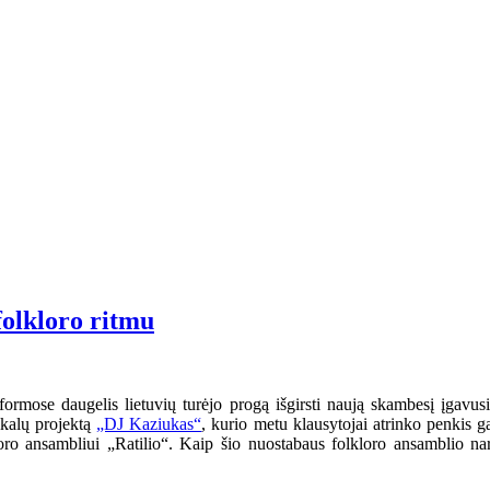
olkloro ritmu
rmose daugelis lietuvių turėjo progą išgirsti naują skambesį įgavusi
ikalų projektą
„DJ Kaziukas“
, kurio metu klausytojai atrinko penkis ga
kloro ansambliui „Ratilio“. Kaip šio nuostabaus folkloro ansamblio na