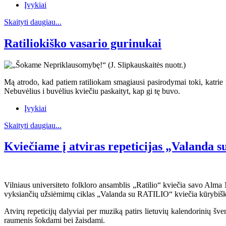
Įvykiai
Skaityti daugiau...
Ratiliokiško vasario gurinukai
Mą atrodo, kad patiem ratiliokam smagiausi pasirodymai toki, katrie 
Nebuvėlius i buvėlius kviečiu paskaityt, kap gi tę buvo.
Įvykiai
Skaityti daugiau...
Kviečiame į atviras repeticijas „Valanda
Vilniaus universiteto folkloro ansamblis „Ratilio“ kviečia savo Alma M
vyksiančių užsiėmimų ciklas „Valanda su RATILIO“ kviečia kūrybiška
Atvirų repeticijų dalyviai per muziką patirs lietuvių kalendorinių šv
raumenis šokdami bei žaisdami.