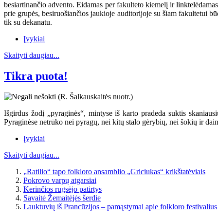
besiartinančio advento. Eidamas per fakulteto kiemelį ir linktelėdama
prie grupės, besiruošiančios jaukioje auditorijoje su šiam fakultetui 
tik su dekanatu.
Įvykiai
Skaityti daugiau...
Tikra puota!
Išgirdus žodį „pyraginės“, mintyse iš karto pradeda suktis skaniausių
Pyraginėse netrūko nei pyragų, nei kitų stalo gėrybių, nei šokių ir dai
Įvykiai
Skaityti daugiau...
„Ratilio“ tapo folkloro ansamblio „Griciukas“ krikštatėviais
Pokrovo varpų atgarsiai
Kerinčios rugsėjo patirtys
Savaitė Žemaitėjės šerdie
Lauktuvių iš Prancūzijos – pamąstymai apie folkloro festivalius