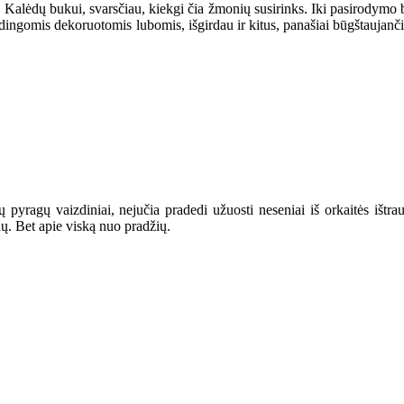
s Kalėdų bukui, svarsčiau, kiekgi čia žmonių susirinks. Iki pasirodymo b
būdingomis dekoruotomis lubomis, išgirdau ir kitus, panašiai būgštaujan
 pyragų vaizdiniai, nejučia pradedi užuosti neseniai iš orkaitės ištrau
nų. Bet apie viską nuo pradžių.