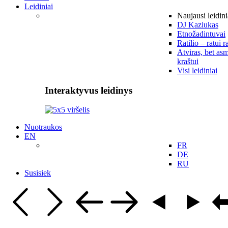
Leidiniai
Naujausi leidini
DJ Kaziukas
Etnožadintuvai
Ratilio – ratui r
Atviras, bet asm
kraštui
Visi leidiniai
Interaktyvus leidinys
Nuotraukos
EN
FR
DE
RU
Susisiek