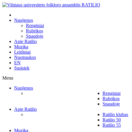
Naujienos
Renginiai
Rubrikos
Spaudoje
Apie Ratilio
Muzika
Leidiniai
Nuotraukos
EN
Susisiek
Menu
Naujienos
Renginiai
Rubrikos
Spaudoje
Apie Ratilio
Ratilio klubas
Ratilio 50
Ratilio 55
Muzika