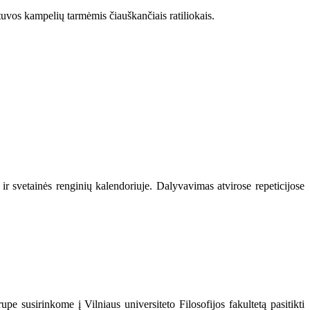
etuvos kampelių tarmėmis čiauškančiais ratiliokais.
ir svetainės renginių kalendoriuje. Dalyvavimas atvirose repeticijose
upe susirinkome į Vilniaus universiteto Filosofijos fakultetą pasitikti