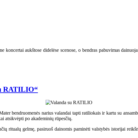
ne koncertai aukštose didelėse scenose, o bendras pabuvimas dainuojant,
 su RATILIO“
ater bendruomenės narius valandai tapti ratiliokais ir kartu su ansambl
i atsikvėpti po akademinių rūpesčių.
enčių ritualų gelmę, pasiruoš dainomis paminėti valstybės istorijai re