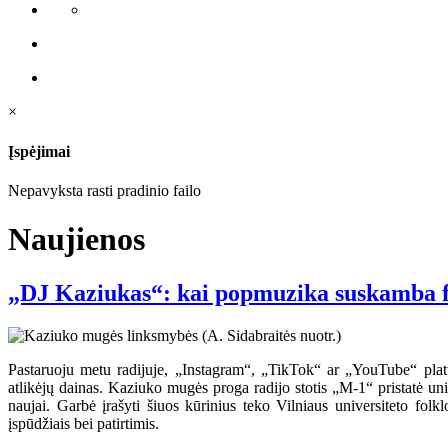
×
Įspėjimai
Nepavyksta rasti pradinio failo
Naujienos
„DJ Kaziukas“: kai popmuzika suskamba f
Pastaruoju metu radijuje, „Instagram“, „TikTok“ ar „YouTube“ platfo
atlikėjų dainas. Kaziuko mugės proga radijo stotis „M-1“ pristatė un
naujai. Garbė įrašyti šiuos kūrinius teko Vilniaus universiteto fol
įspūdžiais bei patirtimis.