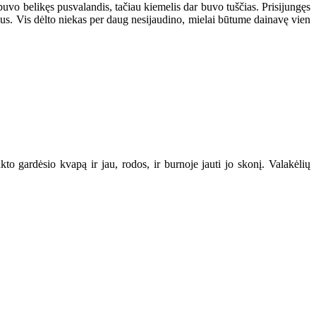
uvo belikęs pusvalandis, tačiau kiemelis dar buvo tuščias. Prisijungęs
čius. Vis dėlto niekas per daug nesijaudino, mielai būtume dainavę vien
kto gardėsio kvapą ir jau, rodos, ir burnoje jauti jo skonį. Valakėlių