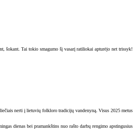
 šokant. Tai tokio smagumo šį vasarį ratiliokai apturėjo net trissyk!
iečiais nerti į lietuvių folkloro tradicijų vandenyną. Visus 2025 metus
ikšmingas dienas bei pramankštins nuo rašto darbų rengimo apstingusius