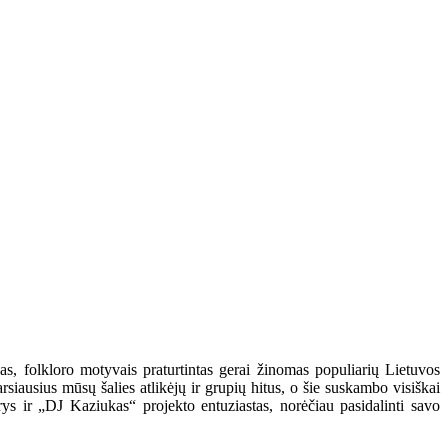
as, folkloro motyvais praturtintas gerai žinomas populiarių Lietuvos
rsiausius mūsų šalies atlikėjų ir grupių hitus, o šie suskambo visiškai
rys ir „DJ Kaziukas“ projekto entuziastas, norėčiau pasidalinti savo