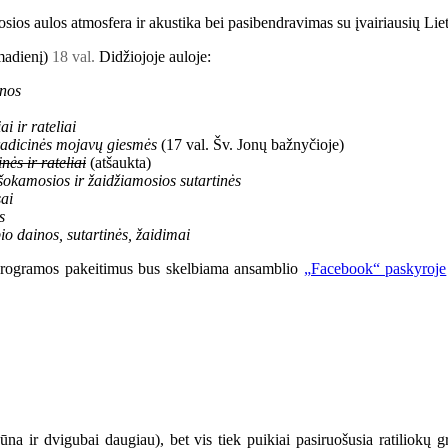
iosios aulos atmosfera ir akustika bei pasibendravimas su įvairiausių Li
rmadienį)
18 val.
Didžiojoje auloje:
inos
i ir rateliai
adicinės mojavų giesmės
(17 val. Šv. Jonų bažnyčioje)
ės ir rateliai
(atšaukta)
šokamosios ir žaidžiamosios sutartinės
ai
s
 dainos, sutartinės, žaidimai
 programos pakeitimus bus skelbiama ansamblio
„Facebook“ paskyroje
būna ir dvigubai daugiau), bet vis tiek puikiai pasiruošusia ratiliokų gr