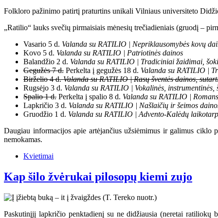
Folkloro pažinimo patirtį praturtins unikali Vilniaus universiteto Didž
„Ratilio“ lauks svečių pirmaisiais mėnesių trečiadieniais (gruodį – pi
Vasario 5 d.
Valanda su RATILIO | Nepriklausomybės kovų da
Kovo 5 d.
Valanda su RATILIO | Patriotinės dainos
Balandžio 2 d.
Valanda su RATILIO | Tradiciniai žaidimai, šokia
Gegužės 7 d.
Perkelta į gegužės 18 d.
Valanda su RATILIO | Tr
Birželio 4 d.
Valanda su RATILIO | Rasų šventės dainos, sutartin
Rugsėjo 3 d.
Valanda su RATILIO | Vokalinės, instrumentinės, 
Spalio 1 d.
Perkelta į spalio 8 d.
Valanda su RATILIO | Romans
Lapkričio 3 d.
Valanda su RATILIO | Našlaičių ir šeimos daino
Gruodžio 1 d.
Valanda su RATILIO | Advento-Kalėdų laikotarpio
Daugiau informacijos apie artėjančius užsiėmimus ir galimus ciklo
nemokamas.
Kvietimai
Kap šilo žvėrukai pilosopų kiemi zujo
Paskutinįjį lapkričio penktadienį su ne didžiausia (neretai ratiliokų 