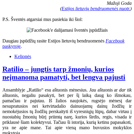
Mažoji Goda
(
Estijos lietuvių bendruomenės nuotr.
)
P.S. Šventės atgarsiai mus pasiekia iki šiol:
Daugiau įspūdžių rasite Estijos lietuvių bendruomenės
Facebook
paskyroje
.
Kelionės
Ratilio – jungtis tarp žmonių, kurios
neįmanoma pamatyti, bet lengva pajusti
Ansamblyje „Ratilio“ esu aštuonis mėnesius.
Jau
aštuonis ar
dar tik
aštuonis, negaliu pasakyti, bet per šį laiką daug ko išmokau,
pamačiau ir pajutau. Iš žalios naujokės, rugsėjo mėnesį dar
nesupratusios nei ketvirtadalio dainuojamų dainų žodžių ir
nemokėjusios tų žodžių perskaityti iš vyresniųjų lūpų, dabar virtau į
nuostabių žmonių būrį priimtą narę, kurios širdis, regis, visada ir
priklausė šiam kolektyvui. Tačiau ši istorija, kurią ketinu papasakoti,
yra ne apie mane. Tai apie vieną mano buvusios mokyklos
mokytoją.