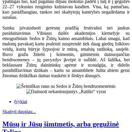
ypatingas tuo, kad pagaliau drįsau mokslus padėti į šalį ir į gegužės
22–27 vykusius renginius kulniavau kasdien. Visa, ką pamačiau,
kuo pasidžiaugiau, rankos nei skaitytojų kantrybės negailėdama ir
surašau.
Sunku įsivaizduoti geresnę pradžią festivaliui nei jaukus
pasidainavimas Vilniaus dailės akademijos kiemelyje su
etnografiniais Sedos ir Žiūrų kaimo ansambliais. Labai smagu, kad
malonų pavakarį kartu praleisti nusprendė tiek daug giedrų folkloro
veidų, kurių būryje šypsojosi ir mūsų, smalsių ratiliokų, saujelė.
Buvo gražu žiūrėti į šeimomis, giminėmis dainuojančias
bendruomenes – jų pavyzdys įkvėpė ir sušildė. Aš šališka, bet
beklausant Žiūrų dainininkų apėmė ir nostalgija, ir didelis
pasididžiavimas dzūkais – kartu su ansambliete Julita abiem gerai
žinomas dzūkiškas dainas traukėm ir
širdzys dzaugės
.
Įvykiai
Skaityti daugiau...
Mūsų ir Jūsų šimtmetis, arba gegužinė