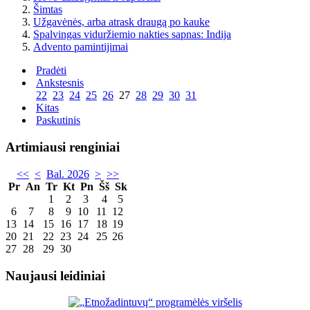
Šimtas
Užgavėnės, arba atrask draugą po kauke
Spalvingas viduržiemio nakties sapnas: Indija
Advento pamintijimai
Pradėti
Ankstesnis
22
23
24
25
26
27
28
29
30
31
Kitas
Paskutinis
Artimiausi renginiai
<<
<
Bal. 2026
>
>>
Pr
An
Tr
Kt
Pn
Šš
Sk
1
2
3
4
5
6
7
8
9
10
11
12
13
14
15
16
17
18
19
20
21
22
23
24
25
26
27
28
29
30
Naujausi leidiniai