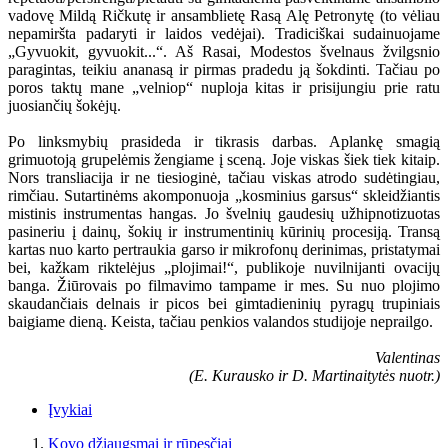
vadovę Mildą Ričkutę ir ansamblietę Rasą Alę Petronytę (to vėliau
nepamiršta padaryti ir laidos vedėjai). Tradiciškai sudainuojame
„Gyvuokit, gyvuokit...“. Aš Rasai, Modestos švelnaus žvilgsnio
paragintas, teikiu ananasą ir pirmas pradedu ją šokdinti. Tačiau po
poros taktų mane „velniop“ nuploja kitas ir prisijungiu prie ratu
juosiančių šokėjų.
Po linksmybių prasideda ir tikrasis darbas. Aplankę smagią
grimuotoją grupelėmis žengiame į sceną. Joje viskas šiek tiek kitaip.
Nors transliacija ir ne tiesioginė, tačiau viskas atrodo sudėtingiau,
rimčiau. Sutartinėms akomponuoja „kosminius garsus“ skleidžiantis
mistinis instrumentas hangas. Jo švelnių gaudesių užhipnotizuotas
pasineriu į dainų, šokių ir instrumentinių kūrinių procesiją. Transą
kartas nuo karto pertraukia garso ir mikrofonų derinimas, pristatymai
bei, kažkam riktelėjus „plojimai!“, publikoje nuvilnijanti ovacijų
banga. Žiūrovais po filmavimo tampame ir mes. Su nuo plojimo
skaudančiais delnais ir picos bei gimtadieninių pyragų trupiniais
baigiame dieną. Keista, tačiau penkios valandos studijoje neprailgo.
Valentinas
(E. Kurausko ir D. Martinaitytės nuotr.)
Įvykiai
Kovo džiaugsmai ir rūpesčiai