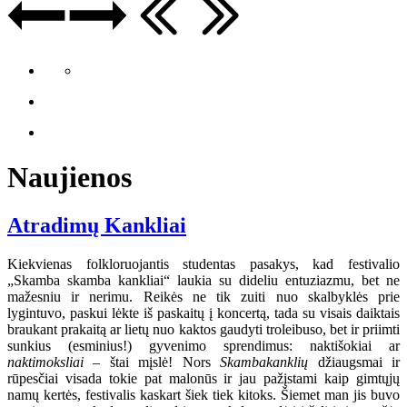
Naujienos
Atradimų Kankliai
Kiekvienas folkloruojantis studentas pasakys, kad festivalio
„Skamba skamba kankliai“ laukia su dideliu entuziazmu, bet ne
mažesniu ir nerimu. Reikės ne tik zuiti nuo skalbyklės prie
lygintuvo, paskui lėkte iš paskaitų į koncertą, tada su visais daiktais
braukant prakaitą ar lietų nuo kaktos gaudyti troleibuso, bet ir priimti
sunkius (esminius!) gyvenimo sprendimus: naktišokiai ar
naktimoksliai
– štai mįslė! Nors
Skambakanklių
džiaugsmai ir
rūpesčiai visada tokie pat malonūs ir jau pažįstami kaip gimtųjų
namų kertės, festivalis kaskart šiek tiek kitoks. Šiemet man jis buvo