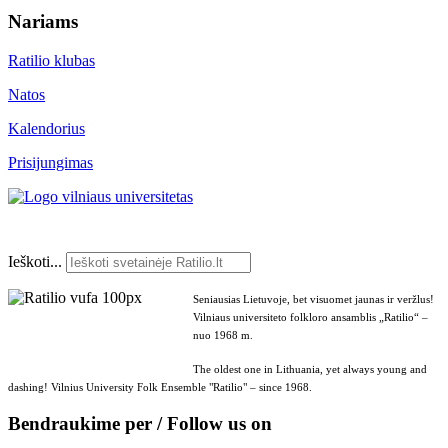
Nariams
Ratilio klubas
Natos
Kalendorius
Prisijungimas
Ieškoti...
Seniausias Lietuvoje, bet visuomet jaunas ir veržlus!
Vilniaus universiteto folkloro ansamblis „Ratilio“ –
nuo 1968 m.
The oldest one in Lithuania, yet always young and
dashing! Vilnius University Folk Ensemble "Ratilio" – since 1968.
Bendraukime per / Follow us on