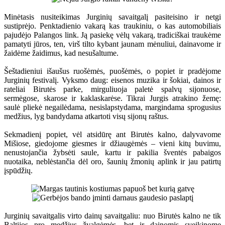
Minėtasis nusiteikimas Jurginių savaitgalį pasiteisino ir netgi
sustiprėjo. Penktadienio vakarą kas traukiniu, o kas automobiliais
pajudėjo Palangos link. Ją pasiekę vėlų vakarą, tradiciškai traukėme
pamatyti jūros, ten, virš tilto kybant jaunam mėnuliui, dainavome ir
žaidėme žaidimus, kad nesušaltume.
Šeštadieniui išaušus ruošėmės, puošėmės, o popiet ir pradėjome
Jurginių festivalį. Vyksmo daug: eisenos muzika ir šokiai, dainos ir
rateliai Birutės parke, mirguliuoja paletė spalvų sijonuose,
sermėgose, skarose ir kaklaskarėse. Tikrai Jurgis atrakino žemę:
saulė pliekė negailėdama, nesislapstydama, margindama sprogusius
medžius, lyg bandydama atkartoti visų sijonų raštus.
Sekmadienį popiet, vėl atsidūrę ant Birutės kalno, dalyvavome
Mišiose, giedojome giesmes ir džiaugėmės – vieni kitų buvimu,
nenustojančia žybsėti saule, kartu ir pakilia šventės pabaigos
nuotaika, neblėstančia dėl oro, šaunių žmonių aplink ir jau patirtų
įspūdžių.
Jurginių savaitgalis virto dainų savaitgaliu: nuo Birutės kalno ne tik
Baltijos pro medžius žvalgėmės, bet ir dainomis sveikinome