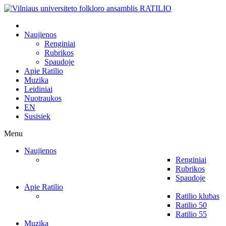
Naujienos
Renginiai
Rubrikos
Spaudoje
Apie Ratilio
Muzika
Leidiniai
Nuotraukos
EN
Susisiek
Menu
Naujienos
Renginiai
Rubrikos
Spaudoje
Apie Ratilio
Ratilio klubas
Ratilio 50
Ratilio 55
Muzika