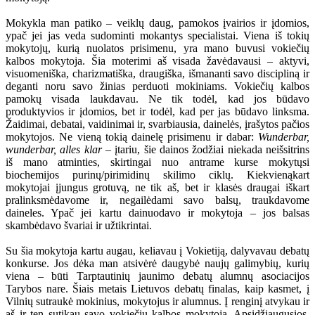
Mokykla man patiko – veiklų daug, pamokos įvairios ir įdomios,
ypač jei jas veda sudominti mokantys specialistai. Viena iš tokių
mokytojų, kurią nuolatos prisimenu, yra mano buvusi vokiečių
kalbos mokytoja. Šia moterimi aš visada žavėdavausi – aktyvi,
visuomeniška, charizmatiška, draugiška, išmananti savo discipliną ir
deganti noru savo žinias perduoti mokiniams. Vokiečių kalbos
pamokų visada laukdavau. Ne tik todėl, kad jos būdavo
produktyvios ir įdomios, bet ir todėl, kad per jas būdavo linksma.
Žaidimai, debatai, vaidinimai ir, svarbiausia, dainelės, įrašytos pačios
mokytojos. Ne vieną tokią dainelę prisimenu ir dabar:
Wunderbar,
wunderbar, alles klar
– įtariu, šie dainos žodžiai niekada neišsitrins
iš mano atminties, skirtingai nuo antrame kurse mokytųsi
biochemijos purinų/pirimidinų skilimo ciklų. Kiekvienąkart
mokytojai įjungus grotuvą, ne tik aš, bet ir klasės draugai iškart
pralinksmėdavome ir, negailėdami savo balsų, traukdavome
daineles. Ypač jei kartu dainuodavo ir mokytoja – jos balsas
skambėdavo švariai ir užtikrintai.
Su šia mokytoja kartu augau, keliavau į Vokietiją, dalyvavau debatų
konkurse. Jos dėka man atsivėrė daugybė naujų galimybių, kurių
viena – būti Tarptautinių jaunimo debatų alumnų asociacijos
Tarybos nare. Šiais metais Lietuvos debatų finalas, kaip kasmet, į
Vilnių sutraukė mokinius, mokytojus ir alumnus. Į renginį atvykau ir
aš ir ten sutikau savo vokiečių kalbos mokytoją. Apsidžiaugusios,