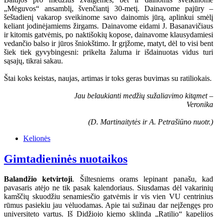
„Mėguvos“ ansamblį, švenčiantį 30-metį. Dainavome pajūry –
šeštadienį vakarop sveikinome savo dainomis jūrą, aplinkui smėlį
keliant jodinėjamiems žirgams. Dainavome eidami J. Basanavičiaus
ir kitomis gatvėmis, po naktišokių kopose, dainavome klausydamiesi
vedančio balso ir jūros šniokštimo. Ir grįžome, matyt, dėl to visi bent
šiek tiek gyvybingesni: prikelta žaluma ir išdainuotas vidus turi
sąsajų, tikrai sakau.
Štai koks keistas, naujas, artimas ir toks geras buvimas su ratiliokais.
Jau belaukianti medžių sužaliavimo kitąmet –
Veronika
(D. Martinaitytės ir A. Petrašiūno nuotr.)
Kelionės
Gimtadieninės nuotaikos
Balandžio ketvirtoji
. Šiltesniems orams lepinant panašu, kad
pavasaris atėjo ne tik pasak kalendoriaus. Siusdamas dėl vakarinių
kamščių skuodžiu senamiesčio gatvėmis ir vis vien VU centrinius
rūmus pasiekiu jau vėluodamas. Apie tai sužinau dar neįžengęs pro
universiteto vartus. Iš Didžiojo kiemo sklinda „Ratilio“ kapelijos