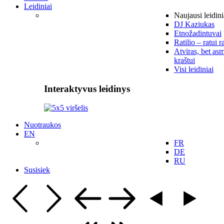
Leidiniai
Naujausi leidini
DJ Kaziukas
Etnožadintuvai
Ratilio – ratui r
Atviras, bet asm
kraštui
Visi leidiniai
Interaktyvus leidinys
Nuotraukos
EN
FR
DE
RU
Susisiek