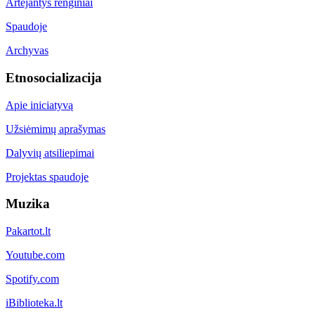
Artėjantys renginiai
Spaudoje
Archyvas
Etnosocializacija
Apie iniciatyvą
Užsiėmimų aprašymas
Dalyvių atsiliepimai
Projektas spaudoje
Muzika
Pakartot.lt
Youtube.com
Spotify.com
iBiblioteka.lt