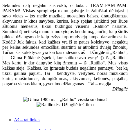
Sekundės dalį negaliu susivokti, o tada... TRAM-PAM-PAM-
PARAM! Viskas sproginėja mano galvoje ir žaibiškai dėliojasi į
savo vietas – jos meilė muzikai, nuostabus balsas, draugiškumas,
aktyvumas ir kitos savybės, kurios, kaip spėjau įsitikinti per šiuos
aštuonis mėnesius, tikrai būdingos visiems „Ratilio“ nariams.
Suradusi šį netikėtą mano ir mokytojos bendrumą, jaučiu, kaip širdis
pildosi džiaugsmo ir kaip ryšys tarp mudviejų tampa dar artimesnis.
Kodėl? Juk faktas, kad kažkas yra iš to paties kolektyvo, negalėtų
per kelias sekundes emociškai suartinti ar atitolinti dviejų žmonių.
Tačiau šis kolektyvas yra kai kas didesnio: aš – Džiugilė iš „Ratilio“;
ji – Gilma Plūkienė (spėkit, kur sutiko savo vyrą? :)) iš „Ratilio“.
Mes kartu ir dar daugybė kitų žmonių – iš „Ratilio“. Mus visus
kažkas sieja. Kažkas, ko įprastais būdais negalima pamatyti, bet ką
tikrai galima pajusti. Tai – bendrystė, vertybės, noras muzikuoti
kartu, nuoširdumas, draugiškumas, aktyvumas, kelionės, pagalba,
pagarba vienas kitam, gyvenimo džiaugsmas... Tai – magija.
Džiugilė
Aš – ratiliokas