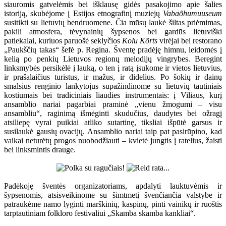
siauromis gatvelėmis bei išklausę gidės pasakojimo apie šalies
istoriją, skubėjome į Estijos etnografinį muziejų
Vabaõhumuuseum
susitikti su lietuvių bendruomene. Čia mūsų laukė šiltas priėmimas,
pakili atmosfera, tėvynainių šypsenos bei gardūs lietuviški
patiekalai, kuriuos paruošė seklyčios
Kolu Kõrts
virėjai bei restorano
„Paukščių takas“ šefė p. Regina. Šventę pradėję himnu, leidomės į
kelią po penkių Lietuvos regionų melodijų vingrybes. Beregint
linksmybės persikėlė į lauką, o ten į ratą įsukome ir vietos lietuvius,
ir prašalaičius turistus, ir mažus, ir didelius. Po šokių ir dainų
smalsius renginio lankytojus supažindinome su lietuvių tautiniais
kostiumais bei tradiciniais liaudies instrumentais: į Viliaus, kurį
ansamblio nariai pagarbiai praminė „vienu žmogumi – visu
ansambliu“, raginimą išmėginti skudučius, daudytes bei ožragį
atsiliepę vyrai puikiai atliko sutartinę, tiksliai išpūtė garsus ir
susilaukė gausių ovacijų. Ansamblio nariai taip pat pasirūpino, kad
vaikai neturėtų progos nuobodžiauti – kvietė jungtis į ratelius, žaisti
bei linksmintis drauge.
Padėkoję šventės organizatoriams, apdalyti lauktuvėmis ir
šypsenomis, atsisveikinome su šimtmetį švenčiančia valstybe ir
patraukėme namo lyginti marškinių, kaspinų, pinti vainikų ir ruoštis
tarptautiniam folkloro festivaliui „Skamba skamba kankliai“.