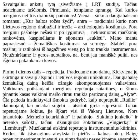
Savaitgaliui ankstų rytą įsiveržiame į LRT studiją. Tačiau
neateiname tuščiomis. Pirmiausia tempiame aprangą. Kai kurios
merginos net tris drabužių pamainas! Viena – suknia daugiabalsiam
romansui „Kur baltos rožės žydi“, antra – tradiciniai kurio nors
Lietuvos regiono drabužiai ir trečia – archeologinis kostiumas. Pora
merginų pašonėje nešasi ir po lygintuvą – neklusnioms marškinių
rankovėms, kaspinėliams ir sijonams „auklėti“. Mano manta
paprastesnė – žemaitiškas kostiumas su sermėga. Stabteli pora
mašinų ir ratiliokai iš bagažinės vieną po kito traukia instrumentus.
Neužmirštame ir geros nuotaikos, na, bent jau maniškė puiki, nes
išgėriau pakankamai kavos.
Pirmoji dienos dalis – repeticija. Pradedame nuo dainų. Kiekviena jų
skirtinga ir savaip atspindi Lietuvos regionų unikalumą. Daugiabalsę
žemaitišką dainą keičia ožragio akomponuojamas valiavimas.
Vaikinams poilsiaujant merginos repetuoja sutartines, o šioms
pinantis kasas vaikinai maršo ritmu traukia partizanų dainą „Alyte“.
Čia padeda instinktyviai išmokta gudrybė, kaip neprapulti „Ratilio“
dainuojant, kai nelabai sugebi – atsistoti greta stipresnio. Toliau
repetuojame šokius, jie šįkart visi iš Vakarų Lietuvos. Nors
įmantriojo „Mėmelio keturkinkio“ ir painiojo „Suktinio jonkelio“ ir
netenka sušokti, tačiau džiaugiuosi šokdamas „Vingierką“ ir
„Lemburgį“. Muzikantai atskirai repetuoja instrumentinius kūrinius.
Rodos, tik įsismaginus atvyksta ir pietūs – kalnas picų. Baigę
repetuoti/persirengti/pietauti su gimtadieniu pasveikiname ansamblio