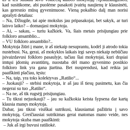
kad susitikome, abi puolėme pasakoti įvairių naujienų ir klausinėti,
kas geresnio mūsų gyvenimuose. Vieną pokalbio dalį man norisi
aprašyti detaliau:
– Na, Džiugile, tai apie mokslus jau pripasakojai, bet sakyk, ar turi
laisvo laiko? – domaujasi mokytoja.
– Ai, – sakau, – turiu kažkiek. Va, šiais metais prisijungiau prie
folkloro ansamblio...
– VU folkloro ansamblio?..
Mokytoja žiūri į mane, ir aš niekaip nesuprantu, kodėl ji atrodo tokia
nustebusi. Na, gerai, aš mokyklos laikais irgi savęs niekaip nebūčiau
įsivaizdavusi folkloro pasaulyje, tačiau šiai mokytojai, kuri drąsiai
imtųsi įdomių avantiūrų, nuostaba dėl mano gyvenimo posūkio
folkloro link yra gana įtartina. Bet nusprendusi, kad reikia jai
paaiškinti plačiau, tęsiu:
– Na, taip, yra toks kolektyvas „Ratilio“...
– Juokauji? – stebisi mokytoja, ir aš jau iš tiesų pasimetu, kas čia
negerai su tuo „Ratilio“.
– Na ne, aš tik rugsėjį prisijungiau.
– Tu tikrai nejuokauji? – jau su kažkokia keista šypsena dar kartą
klausia manęs mokytoja.
Dabar, jau tikrai visiškai sutrikusi, klausiamai pažiūriu į savo
mokytoją. Greičiausiai sutrikimas gerai matomas mano veide, nes
mokytoja skuba man paaiškinti:
– Juk aš irgi buvusi ratiliokė.