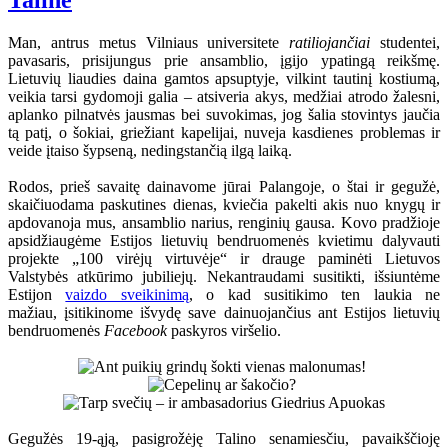
Taline
Man, antrus metus Vilniaus universitete
ratiliojančiai
studentei,
pavasaris, prisijungus prie ansamblio, įgijo ypatingą reikšmę.
Lietuvių liaudies daina gamtos apsuptyje, vilkint tautinį kostiumą,
veikia tarsi gydomoji galia – atsiveria akys, medžiai atrodo žalesni,
aplanko pilnatvės jausmas bei suvokimas, jog šalia stovintys jaučia
tą patį, o šokiai, griežiant kapelijai, nuveja kasdienes problemas ir
veide įtaiso šypseną, nedingstančią ilgą laiką.
Rodos, prieš savaitę dainavome jūrai Palangoje, o štai ir gegužė,
skaičiuodama paskutines dienas, kviečia pakelti akis nuo knygų ir
apdovanoja mus, ansamblio narius, renginių gausa. Kovo pradžioje
apsidžiaugėme Estijos lietuvių bendruomenės kvietimu dalyvauti
projekte „100 virėjų virtuvėje“ ir drauge paminėti Lietuvos
Valstybės atkūrimo jubiliejų. Nekantraudami susitikti, išsiuntėme
Estijon
vaizdo sveikinimą
, o kad susitikimo ten laukia ne
mažiau, įsitikinome išvydę save dainuojančius ant Estijos lietuvių
bendruomenės
Facebook
paskyros viršelio.
Gegužės 19-ąją, pasigrožėję Talino senamiesčiu, pavaikščioję