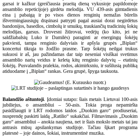
garsai ir kažkur (greičiausia praeitą dieną vykusioje papildomoje
ansamblio repeticijoje) girdėta melodija. VU 439-asis gimtadienis
eina į pabaigą ir po visos dienos renginių nemažas būrelis
ištvermingiausiųjų drąsinasi patrypti pagal ausiai dorai negirdėtus
bandonijos, basedlos, cimbolų ir smuikų, traukiančių tradicinių šokių
melodijas, garsus. Drovesni žiūrovai, vedėjų (ko kito, jei ne
saldžiabalsių Luko ir Damilės) paraginti ar energingų šokėjų
pakviesti, tampa renginio dalyviais ir apšyla grupės „Biplan“
koncertui tikrąja to žodžio prasme. Tarp šokėjų neilgai trukus
sukuosi ir aš, jau pažindamas dar taip neseniai visiškai svetimus
ansamblio narių veidus ir keletą kitų renginio dalyvių – etatinių
šokėjų. Pusvalandis pralekia, rodos, akimirksniu, ir sušilusią publiką
atiduodame į „Biplan“ rankas. Gera grupė, špyga taukuota.
Balandžio aštuntoji
. Įdomiai sutapo: šiais metais Lietuvai 100-asis
jubiliejus, o ansambliui – 50-asis. Tokia proga nepamiršta
pasidžiaugti ir LRT rodomos laidos „Duokim garo“ prodiuseriai,
nusprendę paskirti laidą „Ratilio“ sukakčiai. Filmavimasis „Duokim
garo“ ansambliui – anokia naujiena, net ir šiais mokslo metais tai jau
antrasis mūsų apsilankymas studijoje. Tačiau šįkart programa
platesnė – joje dainos, šokiai, instrumentinė muzika.