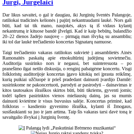
Jurgi, Jurgelaici
Dar likus savaitei, o gal ir daugiau, iki Jurginių šventės Palangoje,
ratiliokai tradicinės kelionės į pajūrį nekantraudami laukė. Nors gali
būti, kad tai tik mano, naujokės, akys tą iš vidaus kylantį
nekantrumą ir kituose bandė įžvelgti. Kad ir kaip bebūtų, balandžio
20–22 dienos žadėjo naujovę – pirmąją man išvyką su ansambliu;
iki tol dar laukė trečiadienio koncertas Signatarų namuose.
Taigi trečiadienio vakaras ratiliokus sukvietė į ansamblietės Ainės
Ramonaitės paskaitą apie etnokultūrinį judėjimą sovietmečiu.
Auditorija susirinko nors ir negausi, bet suinteresuota – po
pranešimo ilgai netilo diskusija, o renginį pabaigėme koncertu. Visgi
folkloristų auditorijoje koncertas įgavo kitokią nei įprasta reikšmę,
kurią puikiai užčiuopė ir prieš pradedant dainuoti įvardijo Damilė:
susirinkome ne pakoncertuoti, parodyti ar pasirodyti – dainavimas ir
kitos tautosakos išraiškos skirtos būti, būti tikriems, gyventi jomis;
todėl tądien pasirinktos vienos mieliausių dainų, jas su mumis
dainuoti kvietėme ir visus buvusius salėje. Koncertas priminė, kad
folkloras – kasdienio gyvenimo išraiška, kylanti iš žmogaus,
susišaukianti su juo ir jam artima. Taip šis vakaras tarsi davė toną ir
savaitgalio išvykai į Jurginių šventę.