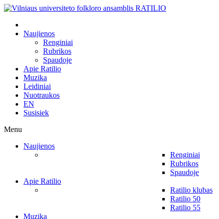
Naujienos
Renginiai
Rubrikos
Spaudoje
Apie Ratilio
Muzika
Leidiniai
Nuotraukos
EN
Susisiek
Menu
Naujienos
Renginiai
Rubrikos
Spaudoje
Apie Ratilio
Ratilio klubas
Ratilio 50
Ratilio 55
Muzika