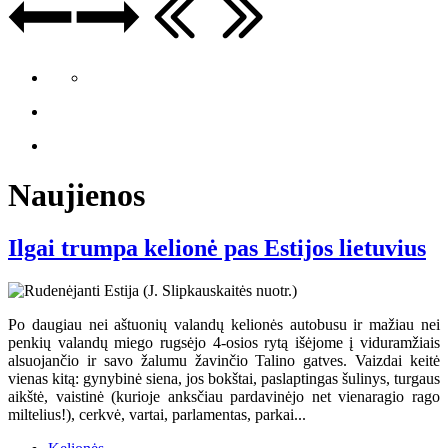
Naujienos
Ilgai trumpa kelionė pas Estijos lietuvius
Po daugiau nei aštuonių valandų kelionės autobusu ir mažiau nei
penkių valandų miego rugsėjo 4-osios rytą išėjome į viduramžiais
alsuojančio ir savo žalumu žavinčio Talino gatves. Vaizdai keitė
vienas kitą: gynybinė siena, jos bokštai, paslaptingas šulinys, turgaus
aikštė, vaistinė (kurioje anksčiau pardavinėjo net vienaragio rago
miltelius!), cerkvė, vartai, parlamentas, parkai...