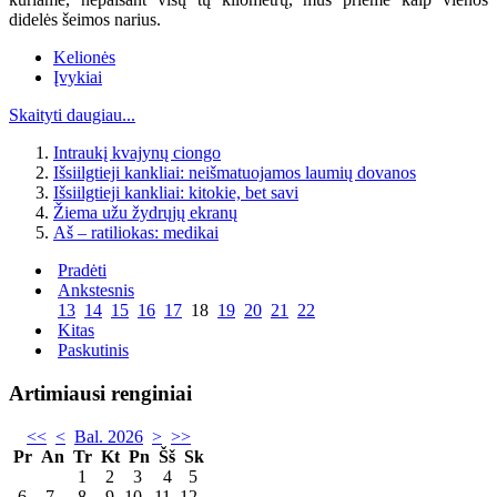
didelės šeimos narius.
Kelionės
Įvykiai
Skaityti daugiau...
Intraukį kvajynų ciongo
Išsiilgtieji kankliai: neišmatuojamos laumių dovanos
Išsiilgtieji kankliai: kitokie, bet savi
Žiema užu žydrųjų ekranų
Aš – ratiliokas: medikai
Pradėti
Ankstesnis
13
14
15
16
17
18
19
20
21
22
Kitas
Paskutinis
Artimiausi renginiai
<<
<
Bal. 2026
>
>>
Pr
An
Tr
Kt
Pn
Šš
Sk
1
2
3
4
5
6
7
8
9
10
11
12