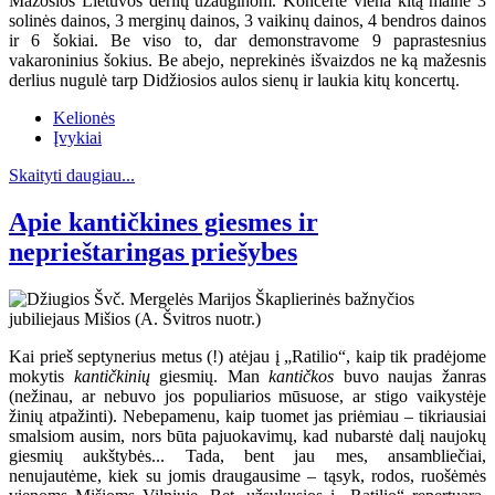
Mažosios Lietuvos derlių užauginom. Koncerte viena kitą mainė 3
solinės dainos, 3 merginų dainos, 3 vaikinų dainos, 4 bendros dainos
ir 6 šokiai. Be viso to, dar demonstravome 9 paprastesnius
vakaroninius šokius. Be abejo, neprekinės išvaizdos ne ką mažesnis
derlius nugulė tarp Didžiosios aulos sienų ir laukia kitų koncertų.
Kelionės
Įvykiai
Skaityti daugiau...
Apie kantičkines giesmes ir
neprieštaringas priešybes
Kai prieš septynerius metus (!) atėjau į „Ratilio“, kaip tik pradėjome
mokytis
kantičkinių
giesmių. Man
kantičkos
buvo naujas žanras
(nežinau, ar nebuvo jos populiarios mūsuose, ar stigo vaikystėje
žinių atpažinti). Nebepamenu, kaip tuomet jas priėmiau – tikriausiai
smalsiom ausim, nors būta pajuokavimų, kad nubarstė dalį naujokų
giesmių aukštybės... Tada, bent jau mes, ansambliečiai,
nenujautėme, kiek su jomis draugausime – tąsyk, rodos, ruošėmės