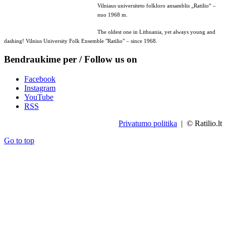
Vilniaus universiteto folkloro ansamblis „Ratilio“ –
nuo 1968 m.
The oldest one in Lithuania, yet always young and
dashing! Vilnius University Folk Ensemble "Ratilio" – since 1968.
Bendraukime per / Follow us on
Facebook
Instagram
YouTube
RSS
Privatumo politika
| © Ratilio.lt
Go to top