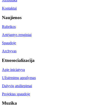
Atributika
Kontaktai
Naujienos
Rubrikos
Artėjantys renginiai
Spaudoje
Archyvas
Etnosocializacija
Apie iniciatyvą
Užsiėmimų aprašymas
Dalyvių atsiliepimai
Projektas spaudoje
Muzika