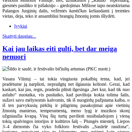
vienoms Mišioms Vilniuje. Bet, užsukusios į „Ratilio“ repertuarą,
giesmės pasiliko ir įsišaknijo – giedojimas Mišiose tapo neatskiriama
Palangos Jurginių dalis, vežėmės
kantičkas
keliaudami į tremties
vietas, deja, teko ir ansambliui brangių žmonių jomis išlydėti.
Įvykiai
Skaityti daugiau...
Kai jau laikas eiti gulti, bet dar meiga
nenuori
Vasara Vilniuj – tai tokia vingiuota pokalbių tema, kad, jei
pradėtume ją narplioti, neprailgtų net ilgiausia kelionė. Gerai, kad
kaskart, kai jau, regis, pradeda plūsti ilgesinga „bet kur, kad tik nuo
asfalto“ nuotaika, vis pasitaiko, kad pavilioja kokia tolima šalis,
sužavi savo mėlynomis kalvomis, tik iš nuogirdų pažįstama kalba, o
iš ten parvykusių pirklių ir piligrimų pasakojimai apie vietinių
žmonių manieras, temperamentą, meno lygį ir muzikos skonį
užgniaužia kvapą. Visų šių turtų pavilioti nusibaladojom į vieną
tokią spalvingos istorijos ir kultūros šalį – Plungės miestelį. Liepos
3–4 dienomis čia vyko folkloro festivalis „Saulelė raudona“,
kuriame, nepaisant visų tų kilometrų, mus priėmė kaip vienos