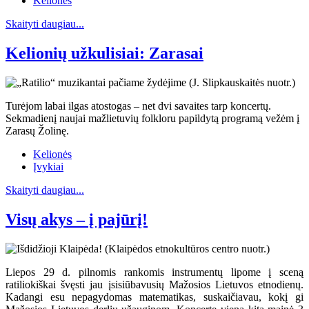
Kelionės
Skaityti daugiau...
Kelionių užkulisiai: Zarasai
Turėjom labai ilgas atostogas – net dvi savaites tarp koncertų.
Sekmadienį naujai mažlietuvių folkloru papildytą programą vežėm į
Zarasų Žolinę.
Kelionės
Įvykiai
Skaityti daugiau...
Visų akys – į pajūrį!
Liepos 29 d. pilnomis rankomis instrumentų lipome į sceną
ratiliokiškai švęsti jau įsisiūbavusių Mažosios Lietuvos etnodienų.
Kadangi esu nepagydomas matematikas, suskaičiavau, kokį gi