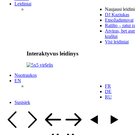
Leidiniai
Naujausi leidini
DJ Kaziukas
Etnožadintuvai
Ratilio – ratui r
Atviras, bet asm
kraštui
Visi leidiniai
Interaktyvus leidinys
Nuotraukos
EN
FR
DE
RU
Susisiek