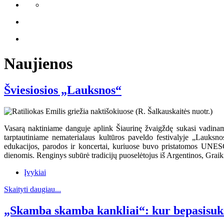
Naujienos
Šviesiosios „Lauksnos“
Vasarą naktiniame danguje aplink Šiaurinę žvaigždę sukasi vadinamas
tarptautiniame nematerialaus kultūros paveldo festivalyje „Lauksno
edukacijos, parodos ir koncertai, kuriuose buvo pristatomos UNESC
dienomis. Renginys subūrė tradicijų puoselėtojus iš Argentinos, Graikij
Įvykiai
Skaityti daugiau...
„Skamba skamba kankliai“: kur bepasisuks