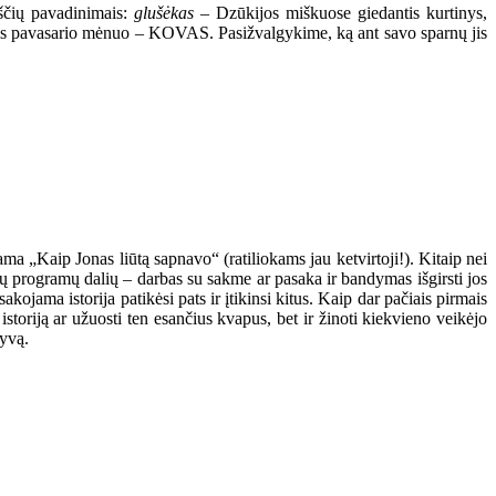
kščių pavadinimais:
glušėkas
– Dzūkijos miškuose giedantis kurtinys,
masis pavasario mėnuo – KOVAS. Pasižvalgykime, ką ant savo sparnų jis
 „Kaip Jonas liūtą sapnavo“ (ratiliokams jau ketvirtoji!). Kitaip nei
ų programų dalių – darbas su sakme ar pasaka ir bandymas išgirsti jos
kojama istorija patikėsi pats ir įtikinsi kitus. Kaip dar pačiais pirmais
storiją ar užuosti ten esančius kvapus, bet ir žinoti kiekvieno veikėjo
tyvą.