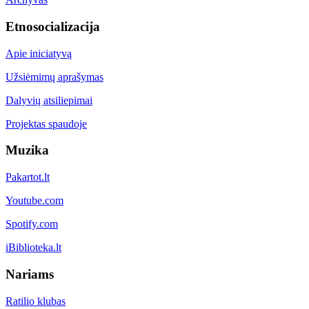
Etnosocializacija
Apie iniciatyvą
Užsiėmimų aprašymas
Dalyvių atsiliepimai
Projektas spaudoje
Muzika
Pakartot.lt
Youtube.com
Spotify.com
iBiblioteka.lt
Nariams
Ratilio klubas