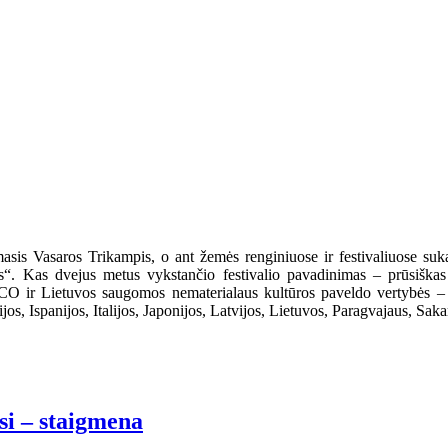
is Vasaros Trikampis, o ant žemės renginiuose ir festivaliuose sukasi
s“. Kas dvejus metus vykstančio festivalio pavadinimas – prūsiškas žo
O ir Lietuvos saugomos nematerialaus kultūros paveldo vertybės – vi
os, Ispanijos, Italijos, Japonijos, Latvijos, Lietuvos, Paragvajaus, Saka
i – staigmena