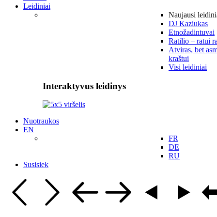
Leidiniai
Naujausi leidini
DJ Kaziukas
Etnožadintuvai
Ratilio – ratui r
Atviras, bet asm
kraštui
Visi leidiniai
Interaktyvus leidinys
Nuotraukos
EN
FR
DE
RU
Susisiek