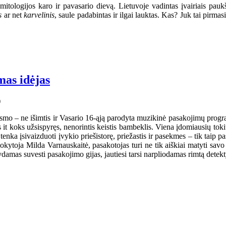
tologijos karo ir pavasario dievą. Lietuvoje vadintas įvairiais pau
is
ar net
karvelinis
, saule padabintas ir ilgai lauktas. Kas? Juk tai pir
mas idėjas
mo – ne išimtis ir Vasario 16-ąją parodyta muzikinė pasakojimų programa
it koks užsispyręs, nenorintis keistis bambeklis. Viena įdomiausių toki
ka įsivaizduoti įvykio priešistorę, priežastis ir pasekmes – tik taip pasa
kytoja Milda Varnauskaitė, pasakotojas turi ne tik aiškiai matyti savo i
damas suvesti pasakojimo gijas, jautiesi tarsi narpliodamas rimtą detek