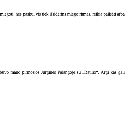
miegoti, nes paskui vis tiek išsiderins miego ritmas, reikia pailsėti arba
į buvo mano pirmosios Jurginės Palangoje su „Ratilio“. Argi kas gali