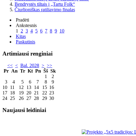
Bendrystės tiltais į „Tartu Folk“
Čiurlioniškas ratiliavimo finalas
Pradėti
Ankstesnis
1
2
3
4
5
6
7
8
9
10
Kitas
Paskutinis
Artimiausi renginiai
<<
<
Bal. 2028
>
>>
Pr
An
Tr
Kt
Pn
Šš
Sk
1
2
3
4
5
6
7
8
9
10
11
12
13
14
15
16
17
18
19
20
21
22
23
24
25
26
27
28
29
30
Naujausi leidiniai