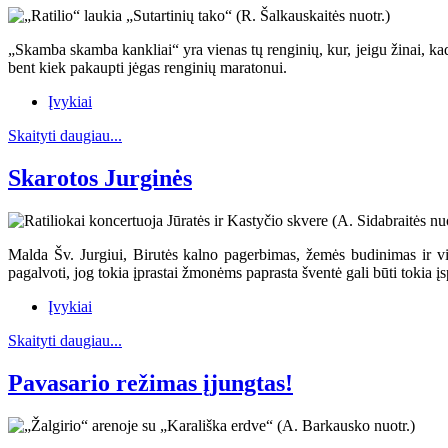
„Skamba skamba kankliai“ yra vienas tų renginių, kur, jeigu žinai, kad ji
bent kiek pakaupti jėgas renginių maratonui.
Įvykiai
Skaityti daugiau...
Skarotos Jurginės
Malda Šv. Jurgiui, Birutės kalno pagerbimas, žemės budinimas ir vis
pagalvoti, jog tokia įprastai žmonėms paprasta šventė gali būti tokia 
Įvykiai
Skaityti daugiau...
Pavasario režimas įjungtas!