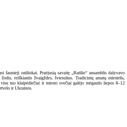
 šaunieji ratiliokai. Praėjusią savaitę „Ratilio“ ansamblis dalyvavo
dis, reiškiantis žvaigždes, šviesulius. Tradicinių amatų miestelis,
su tuo klaipėdiečiai ir miesto svečiai galėjo mėgautis liepos 8–12
rtvelo ir Ukrainos.