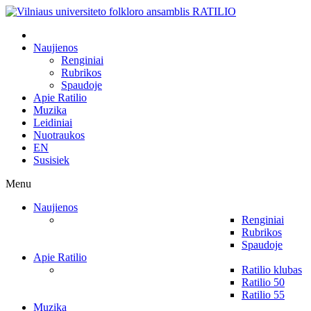
Naujienos
Renginiai
Rubrikos
Spaudoje
Apie Ratilio
Muzika
Leidiniai
Nuotraukos
EN
Susisiek
Menu
Naujienos
Renginiai
Rubrikos
Spaudoje
Apie Ratilio
Ratilio klubas
Ratilio 50
Ratilio 55
Muzika