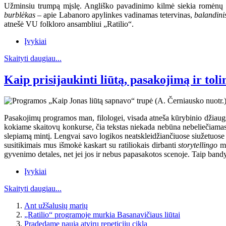
Užminsiu trumpą mįslę. Angliško pavadinimo kilmė siekia romėnų mi
burblėkas
– apie Labanoro apylinkes vadinamas tetervinas,
balandin
atnešė VU folkloro ansambliui „Ratilio“.
Įvykiai
Skaityti daugiau...
Kaip prisijaukinti liūtą, pasakojimą ir toli
Pasakojimų programos man, filologei, visada atneša kūrybinio džiaugs
kokiame skaitovų konkurse, čia tekstas niekada nebūna nebeliečiamas 
slepiamą mintį. Lengvai savo logikos neatskleidžiančiuose siužetuose ten
susitikimais mus išmokė kaskart su ratiliokais dirbanti
storytellingo
mo
gyvenimo detales, net jei jos ir nebus papasakotos scenoje. Taip bandy
Įvykiai
Skaityti daugiau...
Ant užšalusių marių
„Ratilio“ programoje murkia Basanavičiaus liūtai
Pradedame naują atvirų repeticijų ciklą