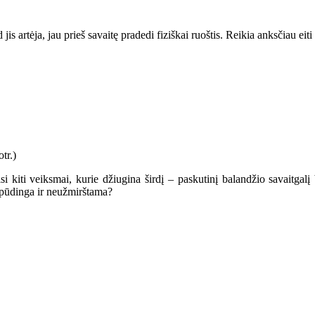
s artėja, jau prieš savaitę pradedi fiziškai ruoštis. Reikia anksčiau eiti 
i kiti veiksmai, kurie džiugina širdį – paskutinį balandžio savaitgal
įspūdinga ir neužmirštama?