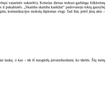
tųsi vasarinės suknelės). Keturias dienas trukusi garbinga folkloristų
alyvos ir pakalnutės. „Skamba skamba kankliai“ padovanojo tokią gausybę
mėgstu, komunikacijos mokslų diplomas visgi. Tad štai, prieš jūsų akis –
iai laukę, o kas – tik iš nuogirdų įsivaizduodami, ko tikėtis. Šių metų