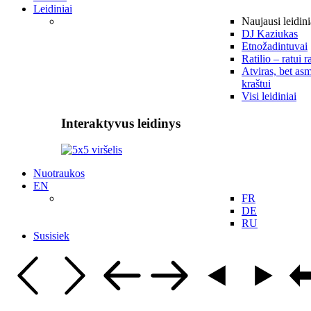
Leidiniai
Naujausi leidini
DJ Kaziukas
Etnožadintuvai
Ratilio – ratui r
Atviras, bet asm
kraštui
Visi leidiniai
Interaktyvus leidinys
Nuotraukos
EN
FR
DE
RU
Susisiek