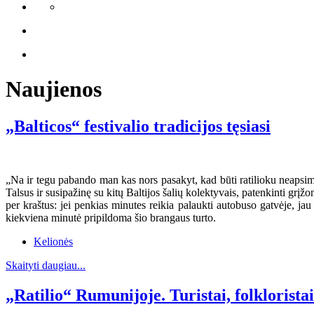
Naujienos
„Balticos“ festivalio tradicijos tęsiasi
„Na ir tegu pabando man kas nors pasakyt, kad būti ratilioku neapsimo
Talsus ir susipažinę su kitų Baltijos šalių kolektyvais, patenkinti grįžo
per kraštus: jei penkias minutes reikia palaukti autobuso gatvėje, jau 
kiekviena minutė pripildoma šio brangaus turto.
Kelionės
Skaityti daugiau...
„Ratilio“ Rumunijoje. Turistai, folklorista