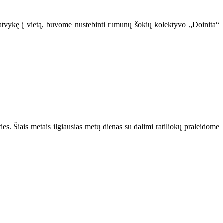
atvykę į vietą, buvome nustebinti rumunų šokių kolektyvo „Doinita“
es. Šiais metais ilgiausias metų dienas su dalimi ratiliokų praleidome