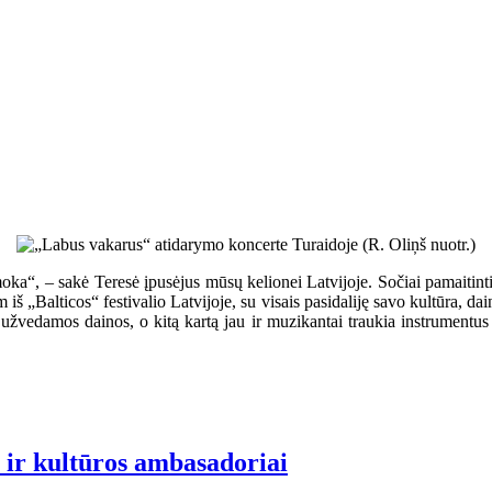
ka“, – sakė Teresė įpusėjus mūsų kelionei Latvijoje. Sočiai pamaitinti
m iš „Balticos“ festivalio Latvijoje, su visais pasidaliję savo kultūra, dai
užvedamos dainos, o kitą kartą jau ir muzikantai traukia instrumentus ir
i ir kultūros ambasadoriai