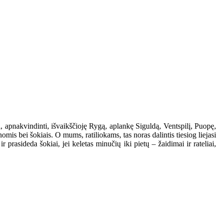
, apnakvindinti, išvaikščioję Rygą, aplankę Siguldą, Ventspilį, Puopę,
nomis bei šokiais. O mums, ratiliokams, tas noras dalintis tiesiog liejasi
 prasideda šokiai, jei keletas minučių iki pietų – žaidimai ir rateliai,