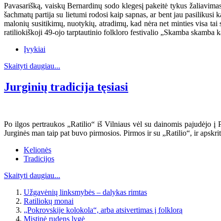
Pavasarišką, vaiskų Bernardinų sodo klegesį pakeitė tykus žaliavimas.
šachmatų partija su lietumi rodosi kaip sapnas, ar bent jau pasilikusi
malonių susitikimų, nuotykių, atradimų, kad nėra net minties visa tai s
ratiliokiškoji 49-ojo tarptautinio folkloro festivalio „Skamba skamba k
Įvykiai
Skaityti daugiau...
Jurginių tradicija tęsiasi
Po ilgos pertraukos „Ratilio“ iš Vilniaus vėl su dainomis pajudėjo į P
Jurginės man taip pat buvo pirmosios. Pirmos ir su „Ratilio“, ir apskri
Kelionės
Tradicijos
Skaityti daugiau...
Užgavėnių linksmybės – dalykas rimtas
Ratiliokų monai
„Pokrovskije kolokola“, arba atsivertimas į folklorą
Mistinė rudens lygė