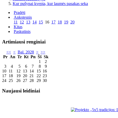
Kur pušynai kvepia, kur laumės pasakas seka
Pradėti
Ankstesnis
11
12
13
14
15
16
17
18
19
20
Kitas
Paskutinis
Artimiausi renginiai
<<
<
Bal. 2028
>
>>
Pr
An
Tr
Kt
Pn
Šš
Sk
1
2
3
4
5
6
7
8
9
10
11
12
13
14
15
16
17
18
19
20
21
22
23
24
25
26
27
28
29
30
Naujausi leidiniai