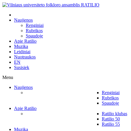
Naujienos
Renginiai
Rubrikos
Spaudoje
Apie Ratilio
Muzika
Leidiniai
Nuotraukos
EN
Susisiek
Menu
Naujienos
Renginiai
Rubrikos
Spaudoje
Apie Ratilio
Ratilio klubas
Ratilio 50
Ratilio 55
Muzika