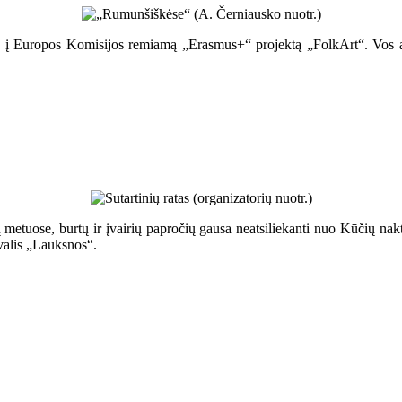
ją, į Europos Komisijos remiamą „Erasmus+“ projektą „FolkArt“. Vos 
 metuose, burtų ir įvairių papročių gausa neatsiliekanti nuo Kūčių nakti
ivalis „Lauksnos“.