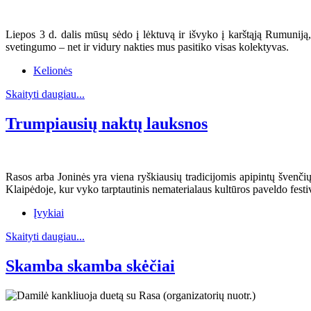
Liepos 3 d. dalis mūsų sėdo į lėktuvą ir išvyko į karštąją Rumuni
svetingumo – net ir vidury nakties mus pasitiko visas kolektyvas.
Kelionės
Skaityti daugiau...
Trumpiausių naktų lauksnos
Rasos arba Joninės yra viena ryškiausių tradicijomis apipintų švenčių
Klaipėdoje, kur vyko tarptautinis nematerialaus kultūros paveldo fest
Įvykiai
Skaityti daugiau...
Skamba skamba skėčiai