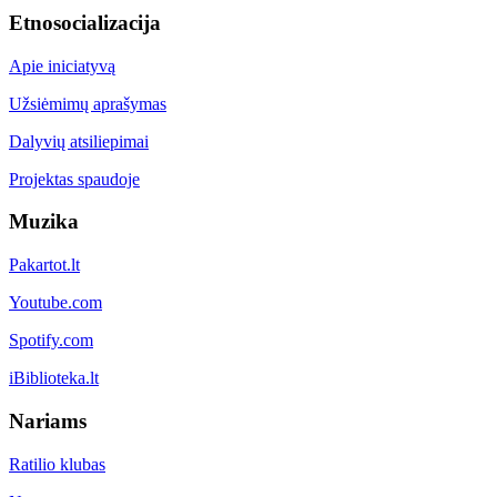
Etnosocializacija
Apie iniciatyvą
Užsiėmimų aprašymas
Dalyvių atsiliepimai
Projektas spaudoje
Muzika
Pakartot.lt
Youtube.com
Spotify.com
iBiblioteka.lt
Nariams
Ratilio klubas