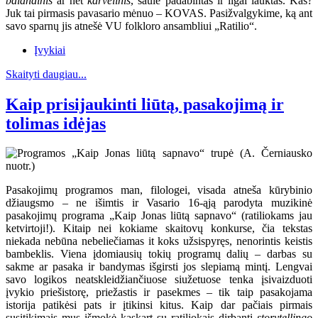
balandinis
ar net
karvelinis
, saule padabintas ir ilgai lauktas. Kas?
Juk tai pirmasis pavasario mėnuo – KOVAS. Pasižvalgykime, ką ant
savo sparnų jis atnešė VU folkloro ansambliui „Ratilio“.
Įvykiai
Skaityti daugiau...
Kaip prisijaukinti liūtą, pasakojimą ir
tolimas idėjas
Pasakojimų programos man, filologei, visada atneša kūrybinio
džiaugsmo – ne išimtis ir Vasario 16-ąją parodyta muzikinė
pasakojimų programa „Kaip Jonas liūtą sapnavo“ (ratiliokams jau
ketvirtoji!). Kitaip nei kokiame skaitovų konkurse, čia tekstas
niekada nebūna nebeliečiamas it koks užsispyręs, nenorintis keistis
bambeklis. Viena įdomiausių tokių programų dalių – darbas su
sakme ar pasaka ir bandymas išgirsti jos slepiamą mintį. Lengvai
savo logikos neatskleidžiančiuose siužetuose tenka įsivaizduoti
įvykio priešistorę, priežastis ir pasekmes – tik taip pasakojama
istorija patikėsi pats ir įtikinsi kitus. Kaip dar pačiais pirmais
susitikimais mus išmokė kaskart su ratiliokais dirbanti
storytellingo