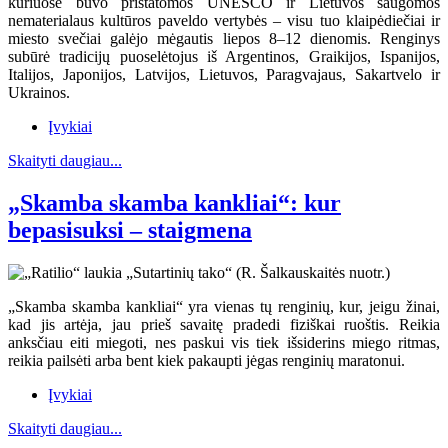
kuriuose buvo pristatomos UNESCO ir Lietuvos saugomos
nematerialaus kultūros paveldo vertybės – visu tuo klaipėdiečiai ir
miesto svečiai galėjo mėgautis liepos 8–12 dienomis. Renginys
subūrė tradicijų puoselėtojus iš Argentinos, Graikijos, Ispanijos,
Italijos, Japonijos, Latvijos, Lietuvos, Paragvajaus, Sakartvelo ir
Ukrainos.
Įvykiai
Skaityti daugiau...
„Skamba skamba kankliai“: kur
bepasisuksi – staigmena
„Skamba skamba kankliai“ yra vienas tų renginių, kur, jeigu žinai,
kad jis artėja, jau prieš savaitę pradedi fiziškai ruoštis. Reikia
anksčiau eiti miegoti, nes paskui vis tiek išsiderins miego ritmas,
reikia pailsėti arba bent kiek pakaupti jėgas renginių maratonui.
Įvykiai
Skaityti daugiau...