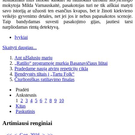
mokytoja Milda Varnauskaitė, pasakotojas turi ne tik aiškiai matyti
savo istoriją ar užuosti ten esančius kvapus, bet ir žinoti kiekvieno
veikėjo gyvenimo detales, net jei jos ir nebus papasakotos scenoje.
Taip bandydamas suvesti pasakojimo gijas, jautiesi tarsi
narpliodamas rimtą detektyvą.
Įvykiai
Skaityti daugiau...
Ant užšalusių marių
„Ratilio“ programoje murkia Basanavičiaus liūtai
Pradedame naują atvirų repeticijų ciklą
Bendrystės tiltais į „Tartu Folk“
Čiurlioniškas ratiliavimo finalas
Pradėti
Ankstesnis
1
2
3
4
5
6
7
8
9
10
Kitas
Paskutinis
Artimiausi renginiai
<<
<
Geg. 2016
>
>>