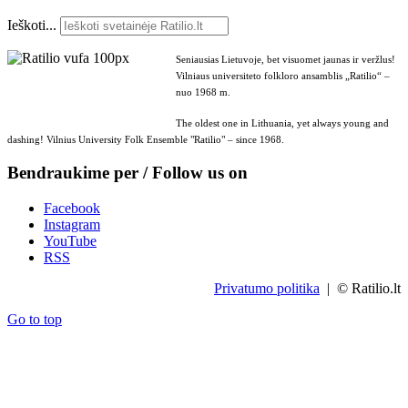
Ieškoti...
Seniausias Lietuvoje, bet visuomet jaunas ir veržlus!
Vilniaus universiteto folkloro ansamblis „Ratilio“ –
nuo 1968 m.
The oldest one in Lithuania, yet always young and
dashing! Vilnius University Folk Ensemble "Ratilio" – since 1968.
Bendraukime per / Follow us on
Facebook
Instagram
YouTube
RSS
Privatumo politika
| © Ratilio.lt
Go to top