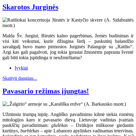
Skarotos Jurginės
Malda Šv. Jurgiui, Birutės kalno pagerbimas, žemės budinimas ir
visi kiti veiksmai, kurie džiugina širdį – paskutinį balandžio
savaitgalį buvo mano pirmosios Jurginės Palangoje su „Ratilio“.
Argi kas gali pagalvoti, jog tokia įprastai žmonėms paprasta šventė
gali būti tokia įspūdinga ir neužmirštama?
Įvykiai
Skaityti daugiau...
Pavasario režimas įjungtas!
Užminsiu trumpą mįslę. Angliško pavadinimo kilmė siekia romėnų
mitologijos karo ir pavasario dievą. Lietuvoje vadintas įvairiais
paukščių pavadinimais:
glušėkas
– Dzūkijos miškuose giedantis
kurtinys,
burblėkas
– apie Labanoro apylinkes vadinamas tetervinas,