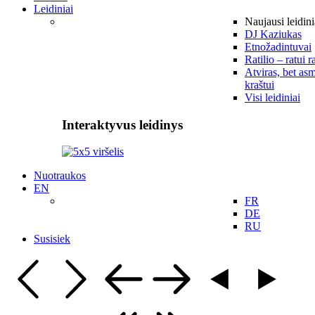
Leidiniai
Naujausi leidini
DJ Kaziukas
Etnožadintuvai
Ratilio – ratui r
Atviras, bet asm
kraštui
Visi leidiniai
Interaktyvus leidinys
Nuotraukos
EN
FR
DE
RU
Susisiek