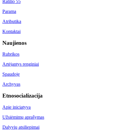
Ratilio 55
Parama
Atributika
Kontaktai
Naujienos
Rubrikos
Artėjantys renginiai
Spaudoje
Archyvas
Etnosocializacija
Apie iniciatyvą
Užsiėmimų aprašymas
Dalyvių atsiliepimai