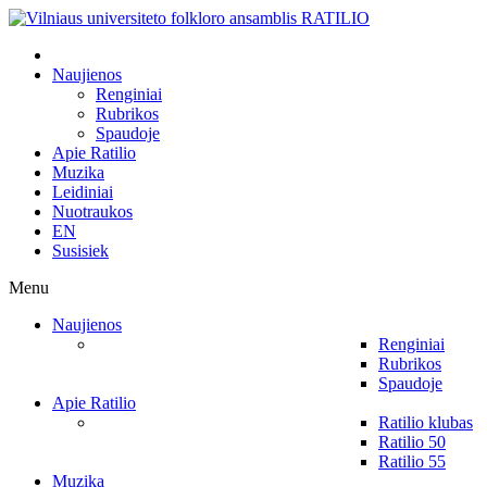
Naujienos
Renginiai
Rubrikos
Spaudoje
Apie Ratilio
Muzika
Leidiniai
Nuotraukos
EN
Susisiek
Menu
Naujienos
Renginiai
Rubrikos
Spaudoje
Apie Ratilio
Ratilio klubas
Ratilio 50
Ratilio 55
Muzika