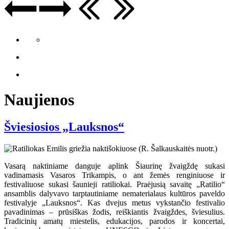
Naujienos
Šviesiosios „Lauksnos“
Vasarą naktiniame danguje aplink Šiaurinę žvaigždę sukasi
vadinamasis Vasaros Trikampis, o ant žemės renginiuose ir
festivaliuose sukasi šaunieji ratiliokai. Praėjusią savaitę „Ratilio“
ansamblis dalyvavo tarptautiniame nematerialaus kultūros paveldo
festivalyje „Lauksnos“. Kas dvejus metus vykstančio festivalio
pavadinimas – prūsiškas žodis, reiškiantis žvaigždes, šviesulius.
Tradicinių amatų miestelis, edukacijos, parodos ir koncertai,