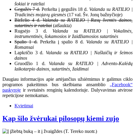
šokiai ir rateliai
Gegužės 7 d.
Perkelta į gegužės 18 d.
Valanda su RATILIO |
Tradicinės mojavų giesmės
(17 val. Šv. Jonų bažnyčioje)
Birželio 4 d.
Valanda su RATILIO | Rasų šventės dainos,
sutartinės ir rateliai
(atšaukta)
Rugsėjo 3 d.
Valanda su RATILIO | Vokalinės,
instrumentinės, šokamosios ir žaidžiamosios sutartinės
Spalio 1 d.
Perkelta į spalio 8 d.
Valanda su RATILIO |
Romansai
Lapkričio 3 d.
Valanda su RATILIO | Našlaičių ir šeimos
dainos
Gruodžio 1 d.
Valanda su RATILIO | Advento-Kalėdų
laikotarpio dainos, sutartinės, žaidimai
Daugiau informacijos apie artėjančius užsiėmimus ir galimus ciklo
programos pakeitimus bus skelbiama ansamblio
„Facebook“
paskyroje
ir svetainės renginių kalendoriuje. Dalyvavimas atvirose
repeticijose nemokamas.
Kvietimai
Kap šilo žvėrukai pilosopų kiemi zujo