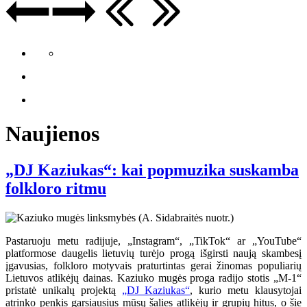
Naujienos
„DJ Kaziukas“: kai popmuzika suskamba
folkloro ritmu
Pastaruoju metu radijuje, „Instagram“, „TikTok“ ar „YouTube“
platformose daugelis lietuvių turėjo progą išgirsti naują skambesį
įgavusias, folkloro motyvais praturtintas gerai žinomas populiarių
Lietuvos atlikėjų dainas. Kaziuko mugės proga radijo stotis „M-1“
pristatė unikalų projektą
„DJ Kaziukas“
, kurio metu klausytojai
atrinko penkis garsiausius mūsų šalies atlikėjų ir grupių hitus, o šie