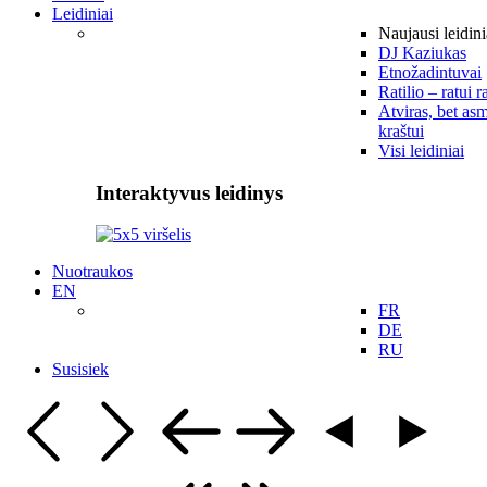
Leidiniai
Naujausi leidini
DJ Kaziukas
Etnožadintuvai
Ratilio – ratui r
Atviras, bet asm
kraštui
Visi leidiniai
Interaktyvus leidinys
Nuotraukos
EN
FR
DE
RU
Susisiek