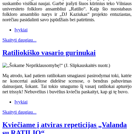
suskambo visiškai naujai. Garbė įrašyti šiuos kūrinius teko Vilniaus
universiteto folkloro ansambliui „Ratilio“. Kaip šio nuostabaus
folkloro ansamblio narys ir „DJ Kaziukas“ projekto entuziastas,
norėčiau pasidalinti savo įspūdžiais bei patirtimis.
Įvykiai
Skaityti daugiau...
Ratiliokiško vasario gurinukai
Mą atrodo, kad patiem ratiliokam smagiausi pasirodymai toki, katrie
ne koncertai aukštose didelėse scenose, o bendras pabuvimas
dainuojant, šokant. Tai tokio smagumo šį vasarį ratiliokai apturėjo
net trissyk! Nebuvėlius i buvėlius kviečiu paskaityt, kap gi tę buvo.
Įvykiai
Skaityti daugiau...
Kviečiame į atviras repeticijas „Valanda
su RATILIO“