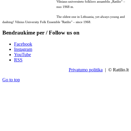
Vilniaus universiteto folkloro ansamblis „Ratilio“ –
nuo 1968 m.
The oldest one in Lithuania, yet always young and
dashing! Vilnius University Folk Ensemble "Ratilio" – since 1968.
Bendraukime per / Follow us on
Facebook
Instagram
YouTube
RSS
Privatumo politika
| © Ratilio.lt
Go to top