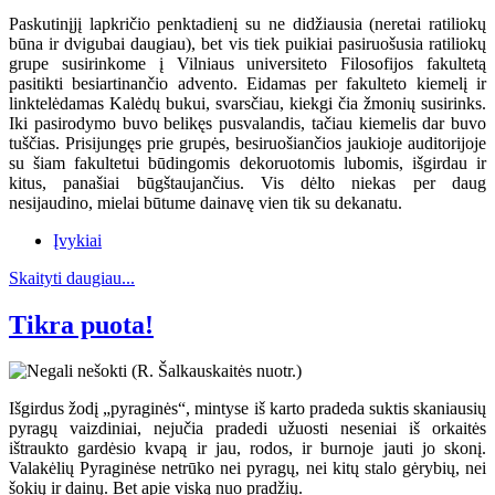
Paskutinįjį lapkričio penktadienį su ne didžiausia (neretai ratiliokų
būna ir dvigubai daugiau), bet vis tiek puikiai pasiruošusia ratiliokų
grupe susirinkome į Vilniaus universiteto Filosofijos fakultetą
pasitikti besiartinančio advento. Eidamas per fakulteto kiemelį ir
linktelėdamas Kalėdų bukui, svarsčiau, kiekgi čia žmonių susirinks.
Iki pasirodymo buvo belikęs pusvalandis, tačiau kiemelis dar buvo
tuščias. Prisijungęs prie grupės, besiruošiančios jaukioje auditorijoje
su šiam fakultetui būdingomis dekoruotomis lubomis, išgirdau ir
kitus, panašiai būgštaujančius. Vis dėlto niekas per daug
nesijaudino, mielai būtume dainavę vien tik su dekanatu.
Įvykiai
Skaityti daugiau...
Tikra puota!
Išgirdus žodį „pyraginės“, mintyse iš karto pradeda suktis skaniausių
pyragų vaizdiniai, nejučia pradedi užuosti neseniai iš orkaitės
ištraukto gardėsio kvapą ir jau, rodos, ir burnoje jauti jo skonį.
Valakėlių Pyraginėse netrūko nei pyragų, nei kitų stalo gėrybių, nei
šokių ir dainų. Bet apie viską nuo pradžių.