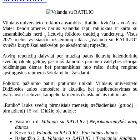
Vilniaus universiteto folkloro ansamblis „Ratilio“ kviečia savo Alma
Mater bendruomenės narius valandai tapti ratiliokais ir kartu su
ansambliečiais nerti į lietuvių folkloro tradicijų vandenyną. Visus
2025 metus vyksiančių užsiėmimų ciklas „Valanda su RATILIO“
kviečia kūrybiškai atsikvėpti po akademinių rūpesčių.
Atvirų repeticijų dalyviai per muziką patirs lietuvių kalendorinių
švenčių ritualų gelmę, pasiruoš dainomis paminėti valstybės istorijai
reikšmingas dienas bei pramankštins nuo rašto darbų rengimo
apstingusius raumenis šokdami bei žaisdami.
Folkloro pažinimo patirtį praturtins unikali Vilniaus universiteto
Didžiosios aulos atmosfera ir akustika bei pasibendravimas su
įvairiausių Lietuvos kampelių tarmėmis čiauškančiais ratiliokais.
„Ratilio“ lauks svečių pirmaisiais mėnesių trečiadieniais (gruodį –
pirmadienį)
18 val.
Didžiojoje auloje:
Vasario 5 d.
Valanda su RATILIO | Nepriklausomybės kovų
dainos
Kovo 5 d.
Valanda su RATILIO | Patriotinės dainos
Balandžio 2 d.
Valanda su RATILIO | Tradiciniai žaidimai,