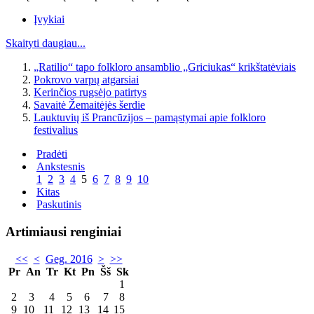
Įvykiai
Skaityti daugiau...
„Ratilio“ tapo folkloro ansamblio „Griciukas“ krikštatėviais
Pokrovo varpų atgarsiai
Kerinčios rugsėjo patirtys
Savaitė Žemaitėjės šerdie
Lauktuvių iš Prancūzijos – pamąstymai apie folkloro
festivalius
Pradėti
Ankstesnis
1
2
3
4
5
6
7
8
9
10
Kitas
Paskutinis
Artimiausi renginiai
<<
<
Geg. 2016
>
>>
Pr
An
Tr
Kt
Pn
Šš
Sk
1
2
3
4
5
6
7
8
9
10
11
12
13
14
15