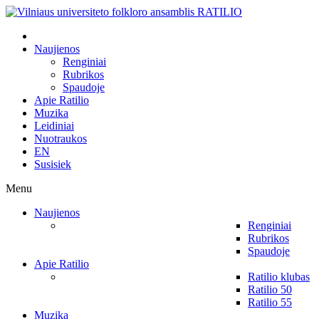
Naujienos
Renginiai
Rubrikos
Spaudoje
Apie Ratilio
Muzika
Leidiniai
Nuotraukos
EN
Susisiek
Menu
Naujienos
Renginiai
Rubrikos
Spaudoje
Apie Ratilio
Ratilio klubas
Ratilio 50
Ratilio 55
Muzika