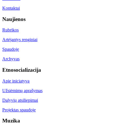
Kontaktai
Naujienos
Rubrikos
Artėjantys renginiai
Spaudoje
Archyvas
Etnosocializacija
Apie iniciatyvą
Užsiėmimų aprašymas
Dalyvių atsiliepimai
Projektas spaudoje
Muzika