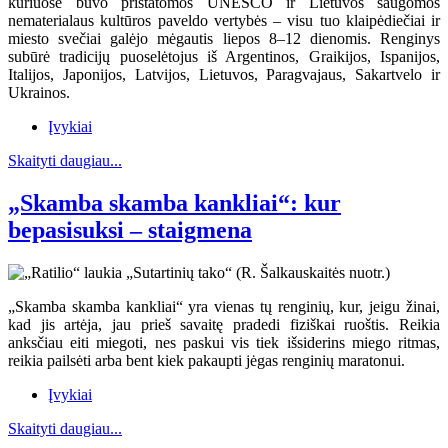
kuriuose buvo pristatomos UNESCO ir Lietuvos saugomos
nematerialaus kultūros paveldo vertybės – visu tuo klaipėdiečiai ir
miesto svečiai galėjo mėgautis liepos 8–12 dienomis. Renginys
subūrė tradicijų puoselėtojus iš Argentinos, Graikijos, Ispanijos,
Italijos, Japonijos, Latvijos, Lietuvos, Paragvajaus, Sakartvelo ir
Ukrainos.
Įvykiai
Skaityti daugiau...
„Skamba skamba kankliai“: kur
bepasisuksi – staigmena
„Skamba skamba kankliai“ yra vienas tų renginių, kur, jeigu žinai,
kad jis artėja, jau prieš savaitę pradedi fiziškai ruoštis. Reikia
anksčiau eiti miegoti, nes paskui vis tiek išsiderins miego ritmas,
reikia pailsėti arba bent kiek pakaupti jėgas renginių maratonui.
Įvykiai
Skaityti daugiau...