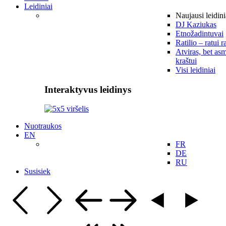
Leidiniai
Naujausi leidini
DJ Kaziukas
Etnožadintuvai
Ratilio – ratui r
Atviras, bet asm
kraštui
Visi leidiniai
Interaktyvus leidinys
Nuotraukos
EN
FR
DE
RU
Susisiek