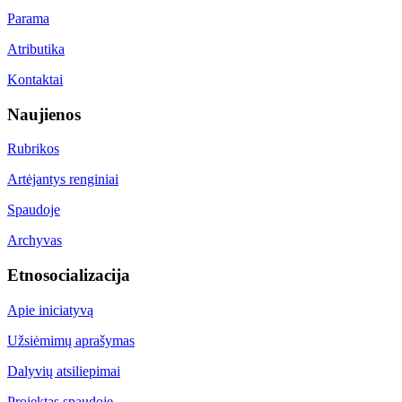
Parama
Atributika
Kontaktai
Naujienos
Rubrikos
Artėjantys renginiai
Spaudoje
Archyvas
Etnosocializacija
Apie iniciatyvą
Užsiėmimų aprašymas
Dalyvių atsiliepimai
Projektas spaudoje