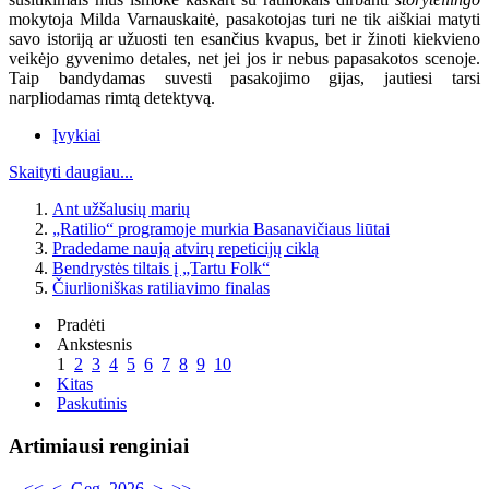
mokytoja Milda Varnauskaitė, pasakotojas turi ne tik aiškiai matyti
savo istoriją ar užuosti ten esančius kvapus, bet ir žinoti kiekvieno
veikėjo gyvenimo detales, net jei jos ir nebus papasakotos scenoje.
Taip bandydamas suvesti pasakojimo gijas, jautiesi tarsi
narpliodamas rimtą detektyvą.
Įvykiai
Skaityti daugiau...
Ant užšalusių marių
„Ratilio“ programoje murkia Basanavičiaus liūtai
Pradedame naują atvirų repeticijų ciklą
Bendrystės tiltais į „Tartu Folk“
Čiurlioniškas ratiliavimo finalas
Pradėti
Ankstesnis
1
2
3
4
5
6
7
8
9
10
Kitas
Paskutinis
Artimiausi renginiai
<<
<
Geg. 2026
>
>>