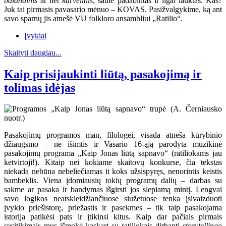
balandinis
ar net
karvelinis
, saule padabintas ir ilgai lauktas. Kas?
Juk tai pirmasis pavasario mėnuo – KOVAS. Pasižvalgykime, ką ant
savo sparnų jis atnešė VU folkloro ansambliui „Ratilio“.
Įvykiai
Skaityti daugiau...
Kaip prisijaukinti liūtą, pasakojimą ir
tolimas idėjas
Pasakojimų programos man, filologei, visada atneša kūrybinio
džiaugsmo – ne išimtis ir Vasario 16-ąją parodyta muzikinė
pasakojimų programa „Kaip Jonas liūtą sapnavo“ (ratiliokams jau
ketvirtoji!). Kitaip nei kokiame skaitovų konkurse, čia tekstas
niekada nebūna nebeliečiamas it koks užsispyręs, nenorintis keistis
bambeklis. Viena įdomiausių tokių programų dalių – darbas su
sakme ar pasaka ir bandymas išgirsti jos slepiamą mintį. Lengvai
savo logikos neatskleidžiančiuose siužetuose tenka įsivaizduoti
įvykio priešistorę, priežastis ir pasekmes – tik taip pasakojama
istorija patikėsi pats ir įtikinsi kitus. Kaip dar pačiais pirmais
susitikimais mus išmokė kaskart su ratiliokais dirbanti
storytellingo