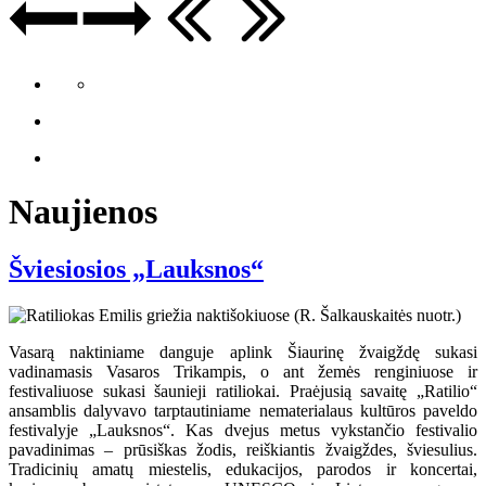
Naujienos
Šviesiosios „Lauksnos“
Vasarą naktiniame danguje aplink Šiaurinę žvaigždę sukasi
vadinamasis Vasaros Trikampis, o ant žemės renginiuose ir
festivaliuose sukasi šaunieji ratiliokai. Praėjusią savaitę „Ratilio“
ansamblis dalyvavo tarptautiniame nematerialaus kultūros paveldo
festivalyje „Lauksnos“. Kas dvejus metus vykstančio festivalio
pavadinimas – prūsiškas žodis, reiškiantis žvaigždes, šviesulius.
Tradicinių amatų miestelis, edukacijos, parodos ir koncertai,