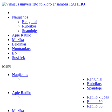
Naujienos
Renginiai
Rubrikos
Spaudoje
Apie Ratilio
Muzika
Leidiniai
Nuotraukos
EN
Susisiek
Menu
Naujienos
Renginiai
Rubrikos
Spaudoje
Apie Ratilio
Ratilio klubas
Ratilio 50
Ratilio 55
Muzika