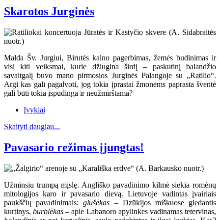
Skarotos Jurginės
Malda Šv. Jurgiui, Birutės kalno pagerbimas, žemės budinimas ir
visi kiti veiksmai, kurie džiugina širdį – paskutinį balandžio
savaitgalį buvo mano pirmosios Jurginės Palangoje su „Ratilio“.
Argi kas gali pagalvoti, jog tokia įprastai žmonėms paprasta šventė
gali būti tokia įspūdinga ir neužmirštama?
Įvykiai
Skaityti daugiau...
Pavasario režimas įjungtas!
Užminsiu trumpą mįslę. Angliško pavadinimo kilmė siekia romėnų
mitologijos karo ir pavasario dievą. Lietuvoje vadintas įvairiais
paukščių pavadinimais:
glušėkas
– Dzūkijos miškuose giedantis
kurtinys,
burblėkas
– apie Labanoro apylinkes vadinamas tetervinas,