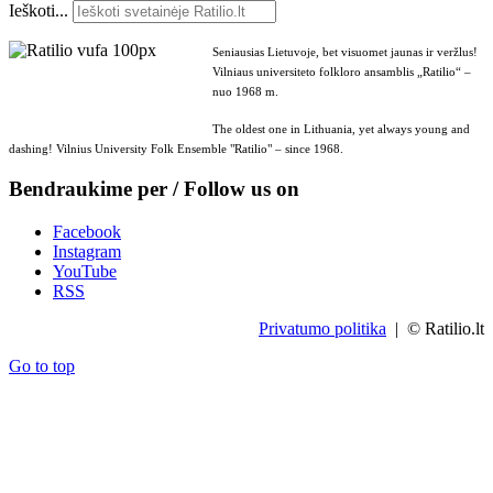
Ieškoti...
Seniausias Lietuvoje, bet visuomet jaunas ir veržlus!
Vilniaus universiteto folkloro ansamblis „Ratilio“ –
nuo 1968 m.
The oldest one in Lithuania, yet always young and
dashing! Vilnius University Folk Ensemble "Ratilio" – since 1968.
Bendraukime per / Follow us on
Facebook
Instagram
YouTube
RSS
Privatumo politika
| © Ratilio.lt
Go to top