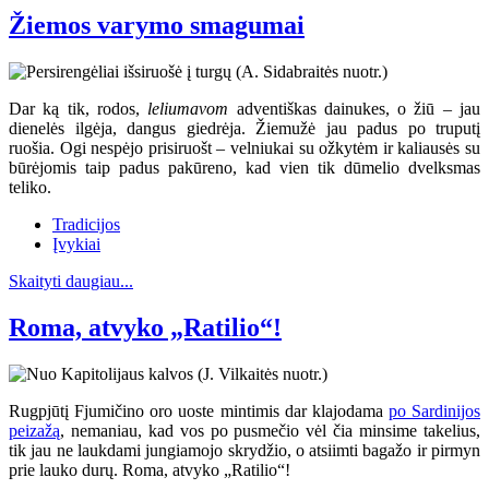
Žiemos varymo smagumai
Dar ką tik, rodos,
leliumavom
adventiškas dainukes, o žiū – jau
dienelės ilgėja, dangus giedrėja. Žiemužė jau padus po truputį
ruošia. Ogi nespėjo prisiruošt – velniukai su ožkytėm ir kaliausės su
būrėjomis taip padus pakūreno, kad vien tik dūmelio dvelksmas
teliko.
Tradicijos
Įvykiai
Skaityti daugiau...
Roma, atvyko „Ratilio“!
Rugpjūtį Fjumičino oro uoste mintimis dar klajodama
po Sardinijos
peizažą
, nemaniau, kad vos po pusmečio vėl čia minsime takelius,
tik jau ne laukdami jungiamojo skrydžio, o atsiimti bagažo ir pirmyn
prie lauko durų. Roma, atvyko „Ratilio“!