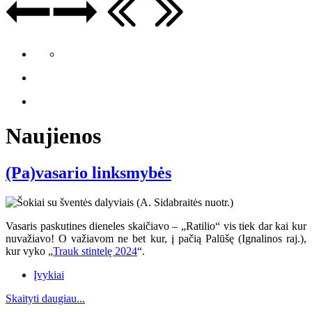
Naujienos
(Pa)vasario linksmybės
Vasaris paskutines dieneles skaičiavo – „Ratilio“ vis tiek dar kai kur
nuvažiavo
! O va
žiavom ne bet kur, į pačią Palūšę (Ignalinos raj.),
kur vyko „
Trauk stintelę 2024
“.
Įvykiai
Skaityti daugiau...