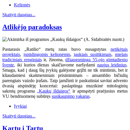
Kelionės
Skaityti daugiau...
Atlikėjo paradoksas
Pastarasis „Ratilio“ metų ratas buvo nusagstytas
netikėtais
projektais
,
įspūdingomis kelionėmis
,
jaukiais susitikimais
,
mielais
tradiciniais renginiais
ir, žinoma,
džiaugsminga 55-ojo gimtadienio
švente
, iki kurios dienas skaičiavome naršydami
naujus leidinius
.
Smagu, kad į daug šių įvykių galėjome grįžti ne tik mintimis, bet ir
kliaudamiesi skaitmeniniais prisiminimais – ansamblio bičiulių
parengtais vaizdo įrašais. Taip įamžinti ir paskutiniai savitai advento
dvasią atspindėję koncertai: paslaptinga muzikinė mitologinių
sakmių programa
„Kaukų išdaigos“
ir apmąstyti praėjusius metus
VU bendruomenę subūręs
susikaupimo vakaras
.
Įvykiai
Skaityti daugiau...
Kartu į Tartu