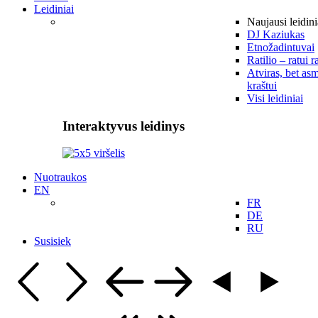
Leidiniai
Naujausi leidini
DJ Kaziukas
Etnožadintuvai
Ratilio – ratui r
Atviras, bet asm
kraštui
Visi leidiniai
Interaktyvus leidinys
Nuotraukos
EN
FR
DE
RU
Susisiek