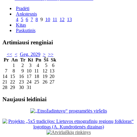
Pradėti
Ankstesnis
4
5
6
7
8
9
10
11
12
13
Kitas
Paskutinis
Artimiausi renginiai
<<
<
Geg. 2029
>
>>
Pr
An
Tr
Kt
Pn
Šš
Sk
1
2
3
4
5
6
7
8
9
10
11
12
13
14
15
16
17
18
19
20
21
22
23
24
25
26
27
28
29
30
31
Naujausi leidiniai