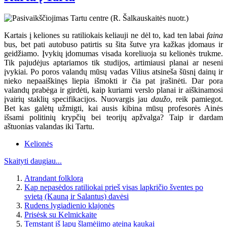
Kartais į keliones su ratiliokais keliauji ne dėl to, kad ten labai
faina
bus, bet pati autobuso patirtis su šita šutve yra kažkas įdomaus ir
geidžiamo. Įvykių įdomumas visada koreliuoja su kelionės trukme.
Tik pajudėjus aptariamos tik studijos, artimiausi planai ar neseni
įvykiai. Po poros valandų mūsų vadas Vilius atsineša šūsnį dainų ir
nieko nepaaiškinęs liepia išmokti ir čia pat įrašinėti. Dar pora
valandų prabėga ir girdėti, kaip kuriami verslo planai ir aiškinamosi
įvairių staklių specifikacijos. Nuovargis jau
daužo
, reik pamiegot.
Bet kas galėtų užmigti, kai ausis kibina mūsų profesorės Ainės
išsami politinių krypčių bei teorijų apžvalga? Taip ir dardam
aštuonias valandas iki Tartu.
Kelionės
Skaityti daugiau...
Atrandant folklorą
Kap nepasėdos ratiliokai prieš visas lapkričio šventes po
svietą (Kauną ir Salantus) davėsi
Rudens lygiadienio klajonės
Prisėsk su Kelmickaite
Temstant iš lapų šlamėjimo ateina kaukai