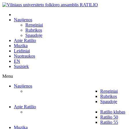
Naujienos
Renginiai
Rubrikos
Spaudoje
Apie Ratilio
Muzika
Leidiniai
Nuotraukos
EN
Susisiek
Menu
Naujienos
Renginiai
Rubrikos
Spaudoje
Apie Ratilio
Ratilio klubas
Ratilio 50
Ratilio 55
Muzika