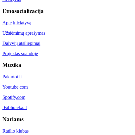
Etnosocializacija
Apie iniciatyvą
Užsiėmimų aprašymas
Dalyvių atsiliepimai
Projektas spaudoje
Muzika
Pakartot.lt
Youtube.com
Spotify.com
iBiblioteka.lt
Nariams
Ratilio klubas