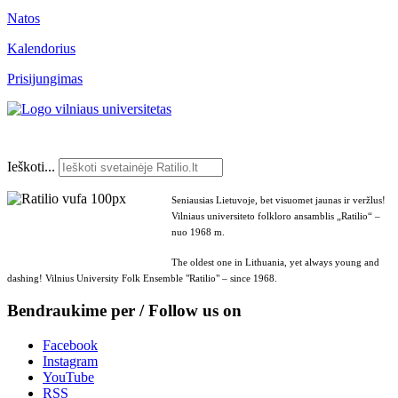
Natos
Kalendorius
Prisijungimas
Ieškoti...
Seniausias Lietuvoje, bet visuomet jaunas ir veržlus!
Vilniaus universiteto folkloro ansamblis „Ratilio“ –
nuo 1968 m.
The oldest one in Lithuania, yet always young and
dashing! Vilnius University Folk Ensemble "Ratilio" – since 1968.
Bendraukime per / Follow us on
Facebook
Instagram
YouTube
RSS