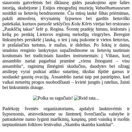
siauromis gatvelėmis bei išklausę gidės pasakojimo apie šalies
istoriją, skubėjome į Estijos etnografinį muziejų
Vabaõhumuuseum
susitikti su lietuvių bendruomene. Čia mūsų laukė šiltas priėmimas,
pakili atmosfera, tėvynainių šypsenos bei gardūs lietuviški
patiekalai, kuriuos paruošė seklyčios
Kolu Kõrts
virėjai bei restorano
„Paukščių takas“ šefė p. Regina. Šventę pradėję himnu, leidomės į
kelią po penkių Lietuvos regionų melodijų vingrybes. Beregint
linksmybės persikėlė į lauką, o ten į ratą įsukome ir vietos lietuvius,
ir prašalaičius turistus, ir mažus, ir didelius. Po šokių ir dainų
smalsius renginio lankytojus supažindinome su lietuvių tautiniais
kostiumais bei tradiciniais liaudies instrumentais: į Viliaus, kurį
ansamblio nariai pagarbiai praminė „vienu žmogumi – visu
ansambliu“, raginimą išmėginti skudučius, daudytes bei ožragį
atsiliepę vyrai puikiai atliko sutartinę, tiksliai išpūtė garsus ir
susilaukė gausių ovacijų. Ansamblio nariai taip pat pasirūpino, kad
vaikai neturėtų progos nuobodžiauti – kvietė jungtis į ratelius, žaisti
bei linksmintis drauge.
Padėkoję šventės organizatoriams, apdalyti lauktuvėmis ir
šypsenomis, atsisveikinome su šimtmetį švenčiančia valstybe ir
patraukėme namo lyginti marškinių, kaspinų, pinti vainikų ir ruoštis
tarptautiniam folkloro festivaliui „Skamba skamba kankliai“.