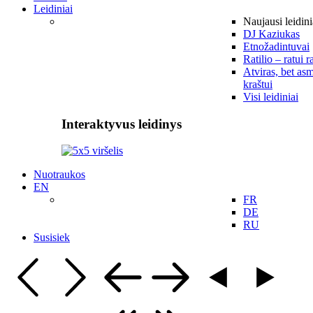
Leidiniai
Naujausi leidini
DJ Kaziukas
Etnožadintuvai
Ratilio – ratui r
Atviras, bet asm
kraštui
Visi leidiniai
Interaktyvus leidinys
Nuotraukos
EN
FR
DE
RU
Susisiek