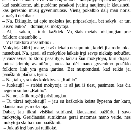
kad susitikome, abi puolėme pasakoti įvairių naujienų ir klausinėti,
kas geresnio mūsų gyvenimuose. Vieną pokalbio dalį man norisi
aprašyti detaliau:
– Na, Džiugile, tai apie mokslus jau pripasakojai, bet sakyk, ar turi
laisvo laiko? – domaujasi mokytoja.
– Ai, – sakau, – turiu kažkiek. Va, šiais metais prisijungiau prie
folkloro ansamblio...
– VU folkloro ansamblio?..
Mokytoja žiūri į mane, ir aš niekaip nesuprantu, kodėl ji atrodo tokia
nustebusi. Na, gerai, aš mokyklos laikais irgi savęs niekaip nebūčiau
įsivaizdavusi folkloro pasaulyje, tačiau šiai mokytojai, kuri drąsiai
imtųsi įdomių avantiūrų, nuostaba dėl mano gyvenimo posūkio
folkloro link yra gana įtartina. Bet nusprendusi, kad reikia jai
paaiškinti plačiau, tęsiu:
– Na, taip, yra toks kolektyvas „Ratilio“...
– Juokauji? – stebisi mokytoja, ir aš jau iš tiesų pasimetu, kas čia
negerai su tuo „Ratilio“.
– Na ne, aš tik rugsėjį prisijungiau.
– Tu tikrai nejuokauji? – jau su kažkokia keista šypsena dar kartą
klausia manęs mokytoja.
Dabar, jau tikrai visiškai sutrikusi, klausiamai pažiūriu į savo
mokytoją. Greičiausiai sutrikimas gerai matomas mano veide, nes
mokytoja skuba man paaiškinti:
– Juk aš irgi buvusi ratiliokė.