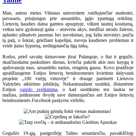
Taline
Man, antrus metus Vilniaus universitete
ratiliojančiai
studentei,
pavasaris, prisijungus prie ansamblio, įgijo ypatingą reikšmę.
Lietuvių liaudies daina gamtos apsuptyje, vilkint tautinį kostiumą,
veikia tarsi gydomoji galia – atsiveria akys, medžiai atrodo žalesni,
aplanko pilnatvės jausmas bei suvokimas, jog šalia stovintys jaučia
tą patį, o šokiai, griežiant kapelijai, nuveja kasdienes problemas ir
veide įtaiso šypseną, nedingstančią ilgą laiką.
Rodos, prieš savaitę dainavome jūrai Palangoje, o štai ir gegužė,
skaičiuodama paskutines dienas, kviečia pakelti akis nuo knygų ir
apdovanoja mus, ansamblio narius, renginių gausa. Kovo pradžioje
apsidžiaugėme Estijos lietuvių bendruomenės kvietimu dalyvauti
projekte „100 virėjų virtuvėje“ ir drauge paminėti Lietuvos
Valstybės atkūrimo jubiliejų. Nekantraudami susitikti, išsiuntėme
Estijon
vaizdo sveikinimą
, o kad susitikimo ten laukia ne
mažiau, įsitikinome išvydę save dainuojančius ant Estijos lietuvių
bendruomenės
Facebook
paskyros viršelio.
Gegužės 19-ąją, pasigrožėję Talino senamiesčiu, pavaikščioję