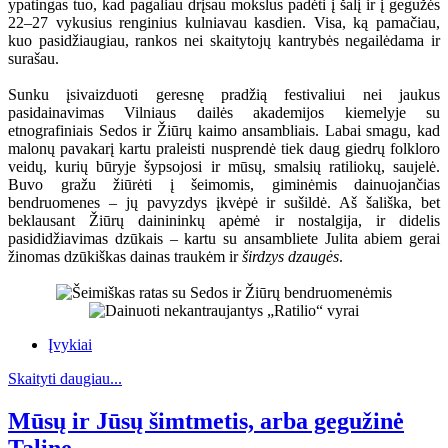
ypatingas tuo, kad pagaliau drįsau mokslus padėti į šalį ir į gegužės
22–27 vykusius renginius kulniavau kasdien. Visa, ką pamačiau,
kuo pasidžiaugiau, rankos nei skaitytojų kantrybės negailėdama ir
surašau.
Sunku įsivaizduoti geresnę pradžią festivaliui nei jaukus
pasidainavimas Vilniaus dailės akademijos kiemelyje su
etnografiniais Sedos ir Žiūrų kaimo ansambliais. Labai smagu, kad
malonų pavakarį kartu praleisti nusprendė tiek daug giedrų folkloro
veidų, kurių būryje šypsojosi ir mūsų, smalsių ratiliokų, saujelė.
Buvo gražu žiūrėti į šeimomis, giminėmis dainuojančias
bendruomenes – jų pavyzdys įkvėpė ir sušildė. Aš šališka, bet
beklausant Žiūrų dainininkų apėmė ir nostalgija, ir didelis
pasididžiavimas dzūkais – kartu su ansambliete Julita abiem gerai
žinomas dzūkiškas dainas traukėm ir
širdzys dzaugės
.
Įvykiai
Skaityti daugiau...
Mūsų ir Jūsų šimtmetis, arba gegužinė