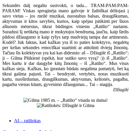
Sekundės dalį negaliu susivokti, o tada... TRAM-PAM-PAM-
PARAM! Viskas sproginėja mano galvoje ir žaibiškai dėliojasi į
savo vietas – jos meilė muzikai, nuostabus balsas, draugiškumas,
aktyvumas ir kitos savybės, kurios, kaip spėjau įsitikinti per šiuos
aštuonis mėnesius, tikrai būdingos visiems „Ratilio“ nariams.
Suradusi šį netikėtą mano ir mokytojos bendrumą, jaučiu, kaip širdis
pildosi džiaugsmo ir kaip ryšys tarp mudviejų tampa dar artimesnis.
Kodėl? Juk faktas, kad kažkas yra iš to paties kolektyvo, negalėtų
per kelias sekundes emociškai suartinti ar atitolinti dviejų žmonių.
Tačiau šis kolektyvas yra kai kas didesnio: aš – Džiugilė iš „Ratilio“;
ji – Gilma Plūkienė (spėkit, kur sutiko savo vyrą? :)) iš „Ratilio“.
Mes kartu ir dar daugybė kitų žmonių – iš „Ratilio“. Mus visus
kažkas sieja. Kažkas, ko įprastais būdais negalima pamatyti, bet ką
tikrai galima pajusti. Tai – bendrystė, vertybės, noras muzikuoti
kartu, nuoširdumas, draugiškumas, aktyvumas, kelionės, pagalba,
pagarba vienas kitam, gyvenimo džiaugsmas... Tai – magija.
Džiugilė
Aš – ratiliokas