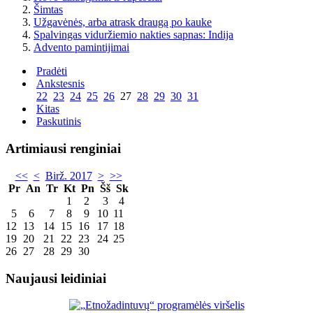
Šimtas
Užgavėnės, arba atrask draugą po kauke
Spalvingas viduržiemio nakties sapnas: Indija
Advento pamintijimai
Pradėti
Ankstesnis
22
23
24
25
26
27
28
29
30
31
Kitas
Paskutinis
Artimiausi renginiai
<<
<
Birž. 2017
>
>>
Pr
An
Tr
Kt
Pn
Šš
Sk
1
2
3
4
5
6
7
8
9
10
11
12
13
14
15
16
17
18
19
20
21
22
23
24
25
26
27
28
29
30
Naujausi leidiniai