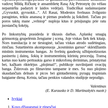
vadovę Mildą Ričkutę ir ansamblietę Rasą Alę Petronytę (to vėliau
nepamiršta padaryti ir laidos vedėjai). Tradiciškai sudainuojame
„Gyvuokit, gyvuokit...“. Aš Rasai, Modestos švelnaus žvilgsnio
paragintas, teikiu ananasą ir pirmas pradedu ją šokdinti. Tačiau po
poros taktų mane „velniop“ nuploja kitas ir prisijungiu prie ratu
juosiančių šokėjų.
Po linksmybių prasideda ir tikrasis darbas. Aplankę smagią
grimuotoją grupelėmis žengiame į sceną. Joje viskas šiek tiek kitaip.
Nors transliacija ir ne tiesioginė, tačiau viskas atrodo sudėtingiau,
rimčiau. Sutartinėms akomponuoja „kosminius garsus“ skleidžiantis
mistinis instrumentas hangas. Jo švelnių gaudesių užhipnotizuotas
pasineriu į dainų, šokių ir instrumentinių kūrinių procesiją. Transą
kartas nuo karto pertraukia garso ir mikrofonų derinimas, pristatymai
bei, kažkam riktelėjus „plojimai!“, publikoje nuvilnijanti ovacijų
banga. Žiūrovais po filmavimo tampame ir mes. Su nuo plojimo
skaudančiais delnais ir picos bei gimtadieninių pyragų trupiniais
baigiame dieną. Keista, tačiau penkios valandos studijoje neprailgo.
Valentinas
(E. Kurausko ir D. Martinaitytės nuotr.)
Įvykiai
Kovo džiaugsmai ir rūpesčiai