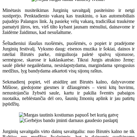
Minėtasis nusiteikimas Jurginių savaitgalį pasiteisino ir netgi
sustiprėjo. Penktadienio vakarą kas traukiniu, o kas automobiliais
pajudėjo Palangos link. Ją pasiekę vėlų vakarą, tradiciškai traukėme
pamatyti jūros, ten, virš tilto kybant jaunam mėnuliui, dainavome ir
žaidėme žaidimus, kad nesušaltume.
Šeštadieniui išaušus ruošėmės, puošėmės, o popiet ir pradėjome
Jurginių festivalį. Vyksmo daug: eisenos muzika ir šokiai, dainos ir
rateliai Birutės parke, mirguliuoja paletė spalvų sijonuose,
sermėgose, skarose ir kaklaskarėse. Tikrai Jurgis atrakino žemę:
saulė pliekė negailėdama, nesislapstydama, margindama sprogusius
medžius, lyg bandydama atkartoti visų sijonų raštus.
Sekmadienį popiet, vėl atsidūrę ant Birutės kalno, dalyvavome
Mišiose, giedojome giesmes ir džiaugėmės – vieni kitų buvimu,
nenustojančia žybsėti saule, kartu ir pakilia šventės pabaigos
nuotaika, neblėstančia dėl oro, šaunių žmonių aplink ir jau patirtų
įspūdžių.
Jurginių savaitgalis virto dainų savaitgaliu: nuo Birutės kalno ne tik
Baltijos pro medžius žvalgėmės, bet ir dainomis sveikinome