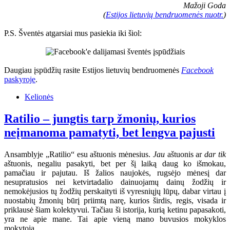
Mažoji Goda
(
Estijos lietuvių bendruomenės nuotr.
)
P.S. Šventės atgarsiai mus pasiekia iki šiol:
Daugiau įspūdžių rasite Estijos lietuvių bendruomenės
Facebook
paskyroje
.
Kelionės
Ratilio – jungtis tarp žmonių, kurios
neįmanoma pamatyti, bet lengva pajusti
Ansamblyje „Ratilio“ esu aštuonis mėnesius.
Jau
aštuonis ar
dar tik
aštuonis, negaliu pasakyti, bet per šį laiką daug ko išmokau,
pamačiau ir pajutau. Iš žalios naujokės, rugsėjo mėnesį dar
nesupratusios nei ketvirtadalio dainuojamų dainų žodžių ir
nemokėjusios tų žodžių perskaityti iš vyresniųjų lūpų, dabar virtau į
nuostabių žmonių būrį priimtą narę, kurios širdis, regis, visada ir
priklausė šiam kolektyvui. Tačiau ši istorija, kurią ketinu papasakoti,
yra ne apie mane. Tai apie vieną mano buvusios mokyklos
mokytoją.