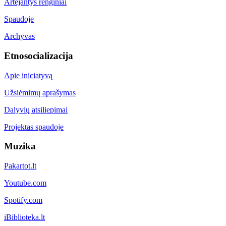
Artėjantys renginiai
Spaudoje
Archyvas
Etnosocializacija
Apie iniciatyvą
Užsiėmimų aprašymas
Dalyvių atsiliepimai
Projektas spaudoje
Muzika
Pakartot.lt
Youtube.com
Spotify.com
iBiblioteka.lt