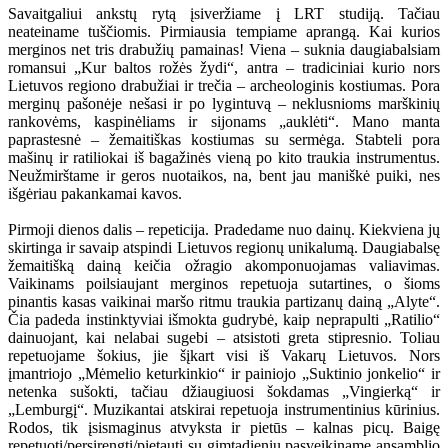
Savaitgaliui ankstų rytą įsiveržiame į LRT studiją. Tačiau
neateiname tuščiomis. Pirmiausia tempiame aprangą. Kai kurios
merginos net tris drabužių pamainas! Viena – suknia daugiabalsiam
romansui „Kur baltos rožės žydi“, antra – tradiciniai kurio nors
Lietuvos regiono drabužiai ir trečia – archeologinis kostiumas. Pora
merginų pašonėje nešasi ir po lygintuvą – neklusnioms marškinių
rankovėms, kaspinėliams ir sijonams „auklėti“. Mano manta
paprastesnė – žemaitiškas kostiumas su sermėga. Stabteli pora
mašinų ir ratiliokai iš bagažinės vieną po kito traukia instrumentus.
Neužmirštame ir geros nuotaikos, na, bent jau maniškė puiki, nes
išgėriau pakankamai kavos.
Pirmoji dienos dalis – repeticija. Pradedame nuo dainų. Kiekviena jų
skirtinga ir savaip atspindi Lietuvos regionų unikalumą. Daugiabalsę
žemaitišką dainą keičia ožragio akomponuojamas valiavimas.
Vaikinams poilsiaujant merginos repetuoja sutartines, o šioms
pinantis kasas vaikinai maršo ritmu traukia partizanų dainą „Alyte“.
Čia padeda instinktyviai išmokta gudrybė, kaip neprapulti „Ratilio“
dainuojant, kai nelabai sugebi – atsistoti greta stipresnio. Toliau
repetuojame šokius, jie šįkart visi iš Vakarų Lietuvos. Nors
įmantriojo „Mėmelio keturkinkio“ ir painiojo „Suktinio jonkelio“ ir
netenka sušokti, tačiau džiaugiuosi šokdamas „Vingierką“ ir
„Lemburgį“. Muzikantai atskirai repetuoja instrumentinius kūrinius.
Rodos, tik įsismaginus atvyksta ir pietūs – kalnas picų. Baigę
repetuoti/persirengti/pietauti su gimtadieniu pasveikiname ansamblio