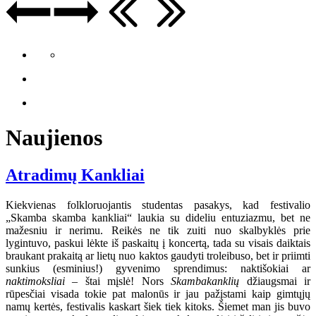
Naujienos
Atradimų Kankliai
Kiekvienas folkloruojantis studentas pasakys, kad festivalio
„Skamba skamba kankliai“ laukia su dideliu entuziazmu, bet ne
mažesniu ir nerimu. Reikės ne tik zuiti nuo skalbyklės prie
lygintuvo, paskui lėkte iš paskaitų į koncertą, tada su visais daiktais
braukant prakaitą ar lietų nuo kaktos gaudyti troleibuso, bet ir priimti
sunkius (esminius!) gyvenimo sprendimus: naktišokiai ar
naktimoksliai
– štai mįslė! Nors
Skambakanklių
džiaugsmai ir
rūpesčiai visada tokie pat malonūs ir jau pažįstami kaip gimtųjų
namų kertės, festivalis kaskart šiek tiek kitoks. Šiemet man jis buvo