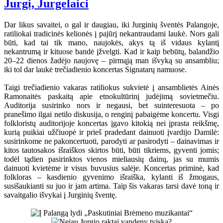
Jurgi, Jurgelaici
Dar likus savaitei, o gal ir daugiau, iki Jurginių šventės Palangoje,
ratiliokai tradicinės kelionės į pajūrį nekantraudami laukė. Nors gali
būti, kad tai tik mano, naujokės, akys tą iš vidaus kylantį
nekantrumą ir kituose bandė įžvelgti. Kad ir kaip bebūtų, balandžio
20–22 dienos žadėjo naujovę – pirmąją man išvyką su ansambliu;
iki tol dar laukė trečiadienio koncertas Signatarų namuose.
Taigi trečiadienio vakaras ratiliokus sukvietė į ansamblietės Ainės
Ramonaitės paskaitą apie etnokultūrinį judėjimą sovietmečiu.
Auditorija susirinko nors ir negausi, bet suinteresuota – po
pranešimo ilgai netilo diskusija, o renginį pabaigėme koncertu. Visgi
folkloristų auditorijoje koncertas įgavo kitokią nei įprasta reikšmę,
kurią puikiai užčiuopė ir prieš pradedant dainuoti įvardijo Damilė:
susirinkome ne pakoncertuoti, parodyti ar pasirodyti – dainavimas ir
kitos tautosakos išraiškos skirtos būti, būti tikriems, gyventi jomis;
todėl tądien pasirinktos vienos mieliausių dainų, jas su mumis
dainuoti kvietėme ir visus buvusius salėje. Koncertas priminė, kad
folkloras – kasdienio gyvenimo išraiška, kylanti iš žmogaus,
susišaukianti su juo ir jam artima. Taip šis vakaras tarsi davė toną ir
savaitgalio išvykai į Jurginių šventę.