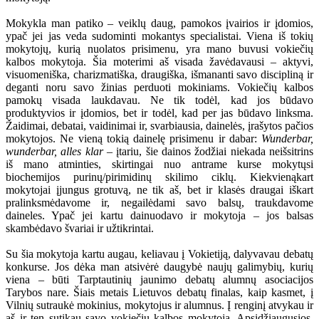
Mokykla man patiko – veiklų daug, pamokos įvairios ir įdomios,
ypač jei jas veda sudominti mokantys specialistai. Viena iš tokių
mokytojų, kurią nuolatos prisimenu, yra mano buvusi vokiečių
kalbos mokytoja. Šia moterimi aš visada žavėdavausi – aktyvi,
visuomeniška, charizmatiška, draugiška, išmananti savo discipliną ir
deganti noru savo žinias perduoti mokiniams. Vokiečių kalbos
pamokų visada laukdavau. Ne tik todėl, kad jos būdavo
produktyvios ir įdomios, bet ir todėl, kad per jas būdavo linksma.
Žaidimai, debatai, vaidinimai ir, svarbiausia, dainelės, įrašytos pačios
mokytojos. Ne vieną tokią dainelę prisimenu ir dabar:
Wunderbar,
wunderbar, alles klar
– įtariu, šie dainos žodžiai niekada neišsitrins
iš mano atminties, skirtingai nuo antrame kurse mokytųsi
biochemijos purinų/pirimidinų skilimo ciklų. Kiekvienąkart
mokytojai įjungus grotuvą, ne tik aš, bet ir klasės draugai iškart
pralinksmėdavome ir, negailėdami savo balsų, traukdavome
daineles. Ypač jei kartu dainuodavo ir mokytoja – jos balsas
skambėdavo švariai ir užtikrintai.
Su šia mokytoja kartu augau, keliavau į Vokietiją, dalyvavau debatų
konkurse. Jos dėka man atsivėrė daugybė naujų galimybių, kurių
viena – būti Tarptautinių jaunimo debatų alumnų asociacijos
Tarybos nare. Šiais metais Lietuvos debatų finalas, kaip kasmet, į
Vilnių sutraukė mokinius, mokytojus ir alumnus. Į renginį atvykau ir
aš ir ten sutikau savo vokiečių kalbos mokytoją. Apsidžiaugusios,