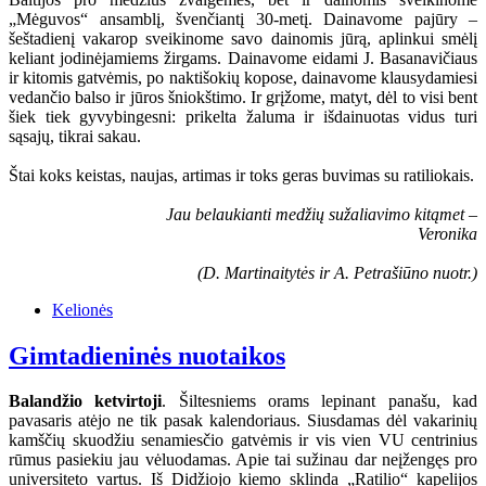
„Mėguvos“ ansamblį, švenčiantį 30-metį. Dainavome pajūry –
šeštadienį vakarop sveikinome savo dainomis jūrą, aplinkui smėlį
keliant jodinėjamiems žirgams. Dainavome eidami J. Basanavičiaus
ir kitomis gatvėmis, po naktišokių kopose, dainavome klausydamiesi
vedančio balso ir jūros šniokštimo. Ir grįžome, matyt, dėl to visi bent
šiek tiek gyvybingesni: prikelta žaluma ir išdainuotas vidus turi
sąsajų, tikrai sakau.
Štai koks keistas, naujas, artimas ir toks geras buvimas su ratiliokais.
Jau belaukianti medžių sužaliavimo kitąmet –
Veronika
(D. Martinaitytės ir A. Petrašiūno nuotr.)
Kelionės
Gimtadieninės nuotaikos
Balandžio ketvirtoji
. Šiltesniems orams lepinant panašu, kad
pavasaris atėjo ne tik pasak kalendoriaus. Siusdamas dėl vakarinių
kamščių skuodžiu senamiesčio gatvėmis ir vis vien VU centrinius
rūmus pasiekiu jau vėluodamas. Apie tai sužinau dar neįžengęs pro
universiteto vartus. Iš Didžiojo kiemo sklinda „Ratilio“ kapelijos