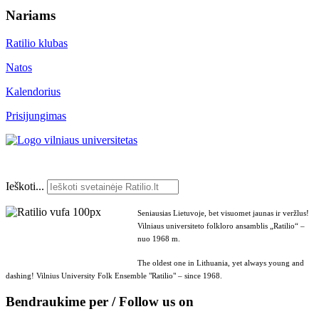
Nariams
Ratilio klubas
Natos
Kalendorius
Prisijungimas
Ieškoti...
Seniausias Lietuvoje, bet visuomet jaunas ir veržlus!
Vilniaus universiteto folkloro ansamblis „Ratilio“ –
nuo 1968 m.
The oldest one in Lithuania, yet always young and
dashing! Vilnius University Folk Ensemble "Ratilio" – since 1968.
Bendraukime per / Follow us on