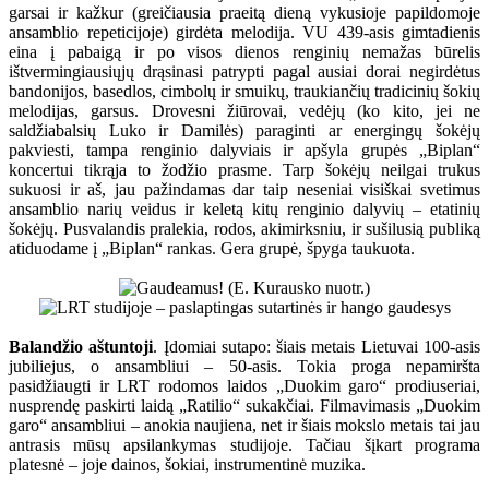
garsai ir kažkur (greičiausia praeitą dieną vykusioje papildomoje
ansamblio repeticijoje) girdėta melodija. VU 439-asis gimtadienis
eina į pabaigą ir po visos dienos renginių nemažas būrelis
ištvermingiausiųjų drąsinasi patrypti pagal ausiai dorai negirdėtus
bandonijos, basedlos, cimbolų ir smuikų, traukiančių tradicinių šokių
melodijas, garsus. Drovesni žiūrovai, vedėjų (ko kito, jei ne
saldžiabalsių Luko ir Damilės) paraginti ar energingų šokėjų
pakviesti, tampa renginio dalyviais ir apšyla grupės „Biplan“
koncertui tikrąja to žodžio prasme. Tarp šokėjų neilgai trukus
sukuosi ir aš, jau pažindamas dar taip neseniai visiškai svetimus
ansamblio narių veidus ir keletą kitų renginio dalyvių – etatinių
šokėjų. Pusvalandis pralekia, rodos, akimirksniu, ir sušilusią publiką
atiduodame į „Biplan“ rankas. Gera grupė, špyga taukuota.
Balandžio aštuntoji
. Įdomiai sutapo: šiais metais Lietuvai 100-asis
jubiliejus, o ansambliui – 50-asis. Tokia proga nepamiršta
pasidžiaugti ir LRT rodomos laidos „Duokim garo“ prodiuseriai,
nusprendę paskirti laidą „Ratilio“ sukakčiai. Filmavimasis „Duokim
garo“ ansambliui – anokia naujiena, net ir šiais mokslo metais tai jau
antrasis mūsų apsilankymas studijoje. Tačiau šįkart programa
platesnė – joje dainos, šokiai, instrumentinė muzika.