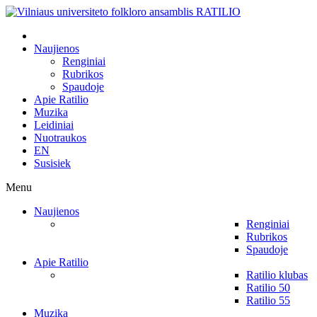
Naujienos
Renginiai
Rubrikos
Spaudoje
Apie Ratilio
Muzika
Leidiniai
Nuotraukos
EN
Susisiek
Menu
Naujienos
Renginiai
Rubrikos
Spaudoje
Apie Ratilio
Ratilio klubas
Ratilio 50
Ratilio 55
Muzika