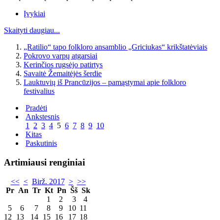
Įvykiai
Skaityti daugiau...
„Ratilio“ tapo folkloro ansamblio „Griciukas“ krikštatėviais
Pokrovo varpų atgarsiai
Kerinčios rugsėjo patirtys
Savaitė Žemaitėjės šerdie
Lauktuvių iš Prancūzijos – pamąstymai apie folkloro
festivalius
Pradėti
Ankstesnis
1
2
3
4
5
6
7
8
9
10
Kitas
Paskutinis
Artimiausi renginiai
<<
<
Birž. 2017
>
>>
Pr
An
Tr
Kt
Pn
Šš
Sk
1
2
3
4
5
6
7
8
9
10
11
12
13
14
15
16
17
18