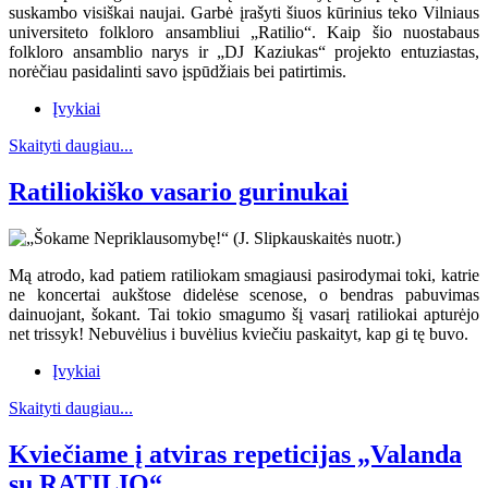
suskambo visiškai naujai. Garbė įrašyti šiuos kūrinius teko Vilniaus
universiteto folkloro ansambliui „Ratilio“. Kaip šio nuostabaus
folkloro ansamblio narys ir „DJ Kaziukas“ projekto entuziastas,
norėčiau pasidalinti savo įspūdžiais bei patirtimis.
Įvykiai
Skaityti daugiau...
Ratiliokiško vasario gurinukai
Mą atrodo, kad patiem ratiliokam smagiausi pasirodymai toki, katrie
ne koncertai aukštose didelėse scenose, o bendras pabuvimas
dainuojant, šokant. Tai tokio smagumo šį vasarį ratiliokai apturėjo
net trissyk! Nebuvėlius i buvėlius kviečiu paskaityt, kap gi tę buvo.
Įvykiai
Skaityti daugiau...
Kviečiame į atviras repeticijas „Valanda
su RATILIO“