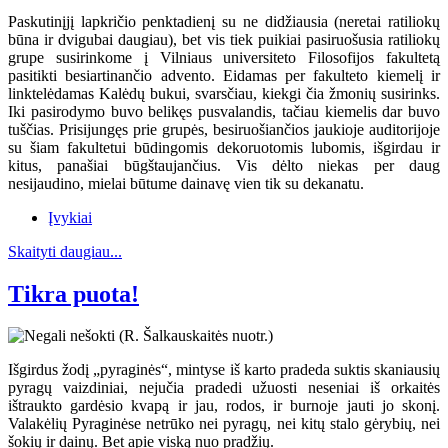
Paskutinįjį lapkričio penktadienį su ne didžiausia (neretai ratiliokų
būna ir dvigubai daugiau), bet vis tiek puikiai pasiruošusia ratiliokų
grupe susirinkome į Vilniaus universiteto Filosofijos fakultetą
pasitikti besiartinančio advento. Eidamas per fakulteto kiemelį ir
linktelėdamas Kalėdų bukui, svarsčiau, kiekgi čia žmonių susirinks.
Iki pasirodymo buvo belikęs pusvalandis, tačiau kiemelis dar buvo
tuščias. Prisijungęs prie grupės, besiruošiančios jaukioje auditorijoje
su šiam fakultetui būdingomis dekoruotomis lubomis, išgirdau ir
kitus, panašiai būgštaujančius. Vis dėlto niekas per daug
nesijaudino, mielai būtume dainavę vien tik su dekanatu.
Įvykiai
Skaityti daugiau...
Tikra puota!
Išgirdus žodį „pyraginės“, mintyse iš karto pradeda suktis skaniausių
pyragų vaizdiniai, nejučia pradedi užuosti neseniai iš orkaitės
ištraukto gardėsio kvapą ir jau, rodos, ir burnoje jauti jo skonį.
Valakėlių Pyraginėse netrūko nei pyragų, nei kitų stalo gėrybių, nei
šokių ir dainų. Bet apie viską nuo pradžių.