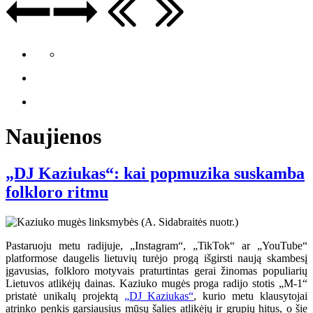
Naujienos
„DJ Kaziukas“: kai popmuzika suskamba
folkloro ritmu
Pastaruoju metu radijuje, „Instagram“, „TikTok“ ar „YouTube“
platformose daugelis lietuvių turėjo progą išgirsti naują skambesį
įgavusias, folkloro motyvais praturtintas gerai žinomas populiarių
Lietuvos atlikėjų dainas. Kaziuko mugės proga radijo stotis „M-1“
pristatė unikalų projektą
„DJ Kaziukas“
, kurio metu klausytojai
atrinko penkis garsiausius mūsų šalies atlikėjų ir grupių hitus, o šie