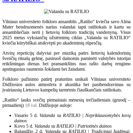
Vilniaus universiteto folkloro ansamblis „Ratilio“ kviečia savo Alma
Mater bendruomenės narius valandai tapti ratiliokais ir kartu su
ansambliečiais nerti į lietuvių folkloro tradicijų vandenyną. Visus
2025 metus vyksiančių užsiėmimų ciklas „Valanda su RATILIO“
kviečia kūrybiškai atsikvėpti po akademinių rūpesčių.
Atvirų repeticijų dalyviai per muziką patirs lietuvių kalendorinių
švenčių ritualų gelmę, pasiruoš dainomis paminėti valstybės istorijai
reikšmingas dienas bei pramankštins nuo rašto darbų rengimo
apstingusius raumenis šokdami bei žaisdami.
Folkloro pažinimo patirtį praturtins unikali Vilniaus universiteto
Didžiosios aulos atmosfera ir akustika bei pasibendravimas su
įvairiausių Lietuvos kampelių tarmėmis čiauškančiais ratiliokais.
„Ratilio“ lauks svečių pirmaisiais mėnesių trečiadieniais (gruodį –
pirmadienį)
18 val.
Didžiojoje auloje:
Vasario 5 d.
Valanda su RATILIO | Nepriklausomybės kovų
dainos
Kovo 5 d.
Valanda su RATILIO | Patriotinės dainos
Balandžio 2 d.
Valanda su RATILIO | Tradiciniai žaidimai,