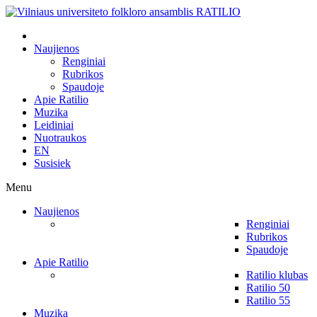
Naujienos
Renginiai
Rubrikos
Spaudoje
Apie Ratilio
Muzika
Leidiniai
Nuotraukos
EN
Susisiek
Menu
Naujienos
Renginiai
Rubrikos
Spaudoje
Apie Ratilio
Ratilio klubas
Ratilio 50
Ratilio 55
Muzika