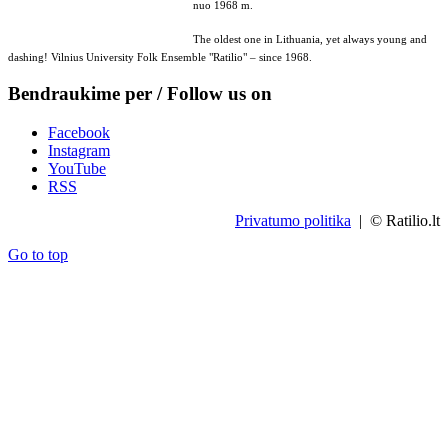
nuo 1968 m.
The oldest one in Lithuania, yet always young and
dashing! Vilnius University Folk Ensemble "Ratilio" – since 1968.
Bendraukime per / Follow us on
Facebook
Instagram
YouTube
RSS
Privatumo politika
| © Ratilio.lt
Go to top