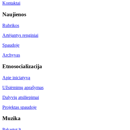
Kontaktai
Naujienos
Rubrikos
Artėjantys renginiai
Spaudoje
Archyvas
Etnosocializacija
Apie iniciatyvą
Užsiėmimų aprašymas
Dalyvių atsiliepimai
Projektas spaudoje
Muzika
Pakartot.lt