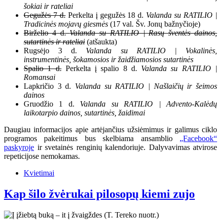
šokiai ir rateliai
Gegužės 7 d.
Perkelta į gegužės 18 d.
Valanda su RATILIO |
Tradicinės mojavų giesmės
(17 val. Šv. Jonų bažnyčioje)
Birželio 4 d.
Valanda su RATILIO | Rasų šventės dainos,
sutartinės ir rateliai
(atšaukta)
Rugsėjo 3 d.
Valanda su RATILIO | Vokalinės,
instrumentinės, šokamosios ir žaidžiamosios sutartinės
Spalio 1 d.
Perkelta į spalio 8 d.
Valanda su RATILIO |
Romansai
Lapkričio 3 d.
Valanda su RATILIO | Našlaičių ir šeimos
dainos
Gruodžio 1 d.
Valanda su RATILIO | Advento-Kalėdų
laikotarpio dainos, sutartinės, žaidimai
Daugiau informacijos apie artėjančius užsiėmimus ir galimus ciklo
programos pakeitimus bus skelbiama ansamblio
„Facebook“
paskyroje
ir svetainės renginių kalendoriuje. Dalyvavimas atvirose
repeticijose nemokamas.
Kvietimai
Kap šilo žvėrukai pilosopų kiemi zujo