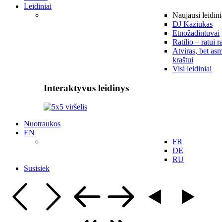
Leidiniai
Naujausi leidini
DJ Kaziukas
Etnožadintuvai
Ratilio – ratui r
Atviras, bet asm
kraštui
Visi leidiniai
Interaktyvus leidinys
Nuotraukos
EN
FR
DE
RU
Susisiek