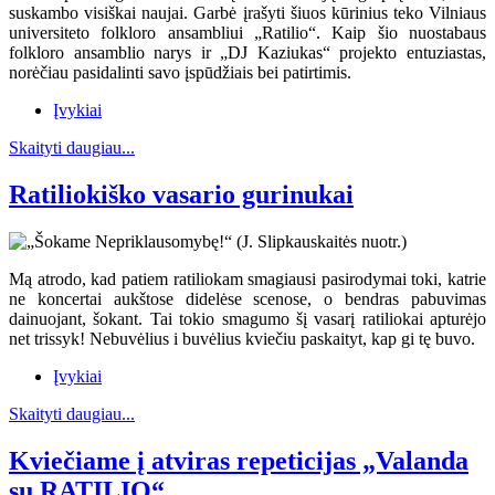
suskambo visiškai naujai. Garbė įrašyti šiuos kūrinius teko Vilniaus
universiteto folkloro ansambliui „Ratilio“. Kaip šio nuostabaus
folkloro ansamblio narys ir „DJ Kaziukas“ projekto entuziastas,
norėčiau pasidalinti savo įspūdžiais bei patirtimis.
Įvykiai
Skaityti daugiau...
Ratiliokiško vasario gurinukai
Mą atrodo, kad patiem ratiliokam smagiausi pasirodymai toki, katrie
ne koncertai aukštose didelėse scenose, o bendras pabuvimas
dainuojant, šokant. Tai tokio smagumo šį vasarį ratiliokai apturėjo
net trissyk! Nebuvėlius i buvėlius kviečiu paskaityt, kap gi tę buvo.
Įvykiai
Skaityti daugiau...
Kviečiame į atviras repeticijas „Valanda
su RATILIO“