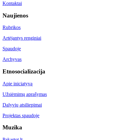
Kontaktai
Naujienos
Rubrikos
Artėjantys renginiai
Spaudoje
Archyvas
Etnosocializacija
Apie iniciatyvą
Užsiėmimų aprašymas
Dalyvių atsiliepimai
Projektas spaudoje
Muzika
Pakartot.lt