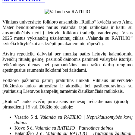
Vilniaus universiteto folkloro ansamblis „Ratilio“ kviečia savo Alma
Mater bendruomenės narius valandai tapti ratiliokais ir kartu su
ansambliečiais nerti į lietuvių folkloro tradicijų vandenyną. Visus
2025 metus vyksiančių užsiėmimų ciklas „Valanda su RATILIO“
kviečia kūrybiškai atsikvėpti po akademinių rūpesčių.
Atvirų repeticijų dalyviai per muziką patirs lietuvių kalendorinių
švenčių ritualų gelmę, pasiruoš dainomis paminėti valstybės istorijai
reikšmingas dienas bei pramankštins nuo rašto darbų rengimo
apstingusius raumenis šokdami bei žaisdami.
Folkloro pažinimo patirtį praturtins unikali Vilniaus universiteto
Didžiosios aulos atmosfera ir akustika bei pasibendravimas su
įvairiausių Lietuvos kampelių tarmėmis čiauškančiais ratiliokais.
„Ratilio“ lauks svečių pirmaisiais mėnesių trečiadieniais (gruodį –
pirmadienį)
18 val.
Didžiojoje auloje:
Vasario 5 d.
Valanda su RATILIO | Nepriklausomybės kovų
dainos
Kovo 5 d.
Valanda su RATILIO | Patriotinės dainos
Balandžio 2 d.
Valanda su RATILIO | Tradiciniai žaidimai,