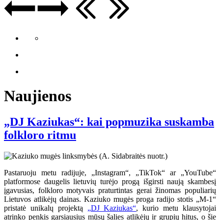
Naujienos
„DJ Kaziukas“: kai popmuzika suskamba
folkloro ritmu
Pastaruoju metu radijuje, „Instagram“, „TikTok“ ar „YouTube“
platformose daugelis lietuvių turėjo progą išgirsti naują skambesį
įgavusias, folkloro motyvais praturtintas gerai žinomas populiarių
Lietuvos atlikėjų dainas. Kaziuko mugės proga radijo stotis „M-1“
pristatė unikalų projektą
„DJ Kaziukas“
, kurio metu klausytojai
atrinko penkis garsiausius mūsų šalies atlikėjų ir grupių hitus, o šie