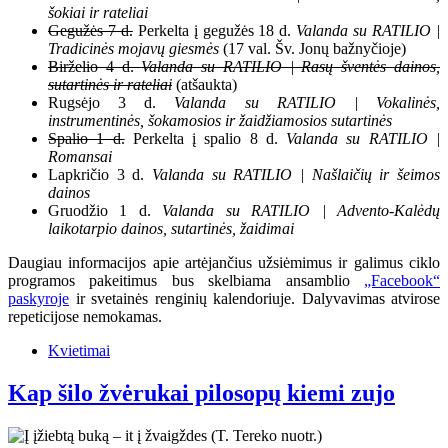
šokiai ir rateliai
Gegužės 7 d.
Perkelta į gegužės 18 d.
Valanda su RATILIO |
Tradicinės mojavų giesmės
(17 val. Šv. Jonų bažnyčioje)
Birželio 4 d.
Valanda su RATILIO | Rasų šventės dainos,
sutartinės ir rateliai
(atšaukta)
Rugsėjo 3 d.
Valanda su RATILIO | Vokalinės,
instrumentinės, šokamosios ir žaidžiamosios sutartinės
Spalio 1 d.
Perkelta į spalio 8 d.
Valanda su RATILIO |
Romansai
Lapkričio 3 d.
Valanda su RATILIO | Našlaičių ir šeimos
dainos
Gruodžio 1 d.
Valanda su RATILIO | Advento-Kalėdų
laikotarpio dainos, sutartinės, žaidimai
Daugiau informacijos apie artėjančius užsiėmimus ir galimus ciklo
programos pakeitimus bus skelbiama ansamblio
„Facebook“
paskyroje
ir svetainės renginių kalendoriuje. Dalyvavimas atvirose
repeticijose nemokamas.
Kvietimai
Kap šilo žvėrukai pilosopų kiemi zujo