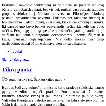
Paskutinįjį lapkričio penktadienį su ne didžiausia (neretai ratiliokų
būna ir dvigubai daugiau), bet vis tiek puikiai pasiruošusia ratiliokų
grupe susirinkome į Vilniaus universiteto Filosofijos fakultetą
pasitikti besiartinančio advento. Eidamas per fakulteto kiemelį ir
linktelėdamas Kalėdų bukui, svarsčiau, kiekgi čia žmonių susirinks.
Iki pasirodymo buvo belikęs pusvalandis, tačiau kiemelis dar buvo
tuščias. Prisijungęs prie grupės, besiruošiančios jaukioje auditorijoje
su šiam fakultetui būdingomis dekoruotomis lubomis, išgirdau ir
kitus, panašiai būgštaujančius. Vis dėlto niekas per daug
nesijaudino, mielai būtume dainavę vien tik su dekanatu.
Įvykiai
Skaityti daugiau...
Tikra puota!
Išgirdus žodį „pyraginės“, mintyse iš karto pradeda suktis skaniausių
pyragų vaizdiniai, nejučia pradedi užuosti neseniai iš orkaitės
ištraukto gardėsio kvapą ir jau, rodos, ir burnoje jauti jo skonį.
Valakėlių Pyraginėse netrūko nei pyragų, nei kitų stalo gėrybių, nei
šokių ir dainų. Bet apie viską nuo pradžių.