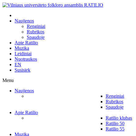
Naujienos
Renginiai
Rubrikos
Spaudoje
Apie Ratilio
Muzika
Leidiniai
Nuotraukos
EN
Susisiek
Menu
Naujienos
Renginiai
Rubrikos
Spaudoje
Apie Ratilio
Ratilio klubas
Ratilio 50
Ratilio 55
Muzika