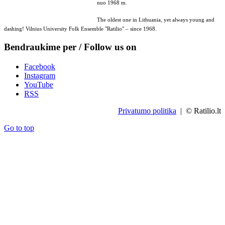
nuo 1968 m.
The oldest one in Lithuania, yet always young and
dashing! Vilnius University Folk Ensemble "Ratilio" – since 1968.
Bendraukime per / Follow us on
Facebook
Instagram
YouTube
RSS
Privatumo politika
| © Ratilio.lt
Go to top