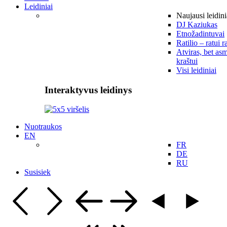
Leidiniai
Naujausi leidini
DJ Kaziukas
Etnožadintuvai
Ratilio – ratui r
Atviras, bet asm
kraštui
Visi leidiniai
Interaktyvus leidinys
Nuotraukos
EN
FR
DE
RU
Susisiek