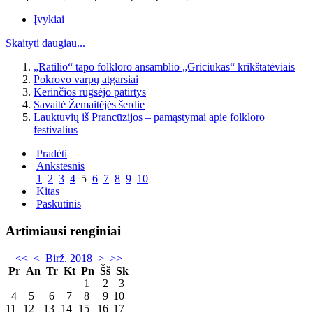
Įvykiai
Skaityti daugiau...
„Ratilio“ tapo folkloro ansamblio „Griciukas“ krikštatėviais
Pokrovo varpų atgarsiai
Kerinčios rugsėjo patirtys
Savaitė Žemaitėjės šerdie
Lauktuvių iš Prancūzijos – pamąstymai apie folkloro
festivalius
Pradėti
Ankstesnis
1
2
3
4
5
6
7
8
9
10
Kitas
Paskutinis
Artimiausi renginiai
<<
<
Birž. 2018
>
>>
Pr
An
Tr
Kt
Pn
Šš
Sk
1
2
3
4
5
6
7
8
9
10
11
12
13
14
15
16
17