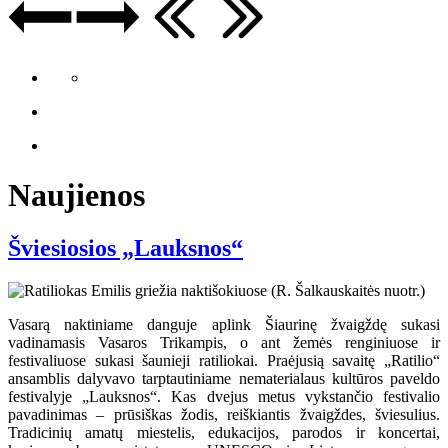
Naujienos
Šviesiosios „Lauksnos“
Vasarą naktiniame danguje aplink Šiaurinę žvaigždę sukasi
vadinamasis Vasaros Trikampis, o ant žemės renginiuose ir
festivaliuose sukasi šaunieji ratiliokai. Praėjusią savaitę „Ratilio“
ansamblis dalyvavo tarptautiniame nematerialaus kultūros paveldo
festivalyje „Lauksnos“. Kas dvejus metus vykstančio festivalio
pavadinimas – prūsiškas žodis, reiškiantis žvaigždes, šviesulius.
Tradicinių amatų miestelis, edukacijos, parodos ir koncertai,