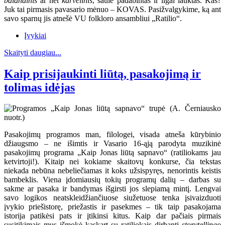
balandinis
ar net
karvelinis
, saule padabintas ir ilgai lauktas. Kas?
Juk tai pirmasis pavasario mėnuo – KOVAS. Pasižvalgykime, ką ant
savo sparnų jis atnešė VU folkloro ansambliui „Ratilio“.
Įvykiai
Skaityti daugiau...
Kaip prisijaukinti liūtą, pasakojimą ir
tolimas idėjas
Pasakojimų programos man, filologei, visada atneša kūrybinio
džiaugsmo – ne išimtis ir Vasario 16-ąją parodyta muzikinė
pasakojimų programa „Kaip Jonas liūtą sapnavo“ (ratiliokams jau
ketvirtoji!). Kitaip nei kokiame skaitovų konkurse, čia tekstas
niekada nebūna nebeliečiamas it koks užsispyręs, nenorintis keistis
bambeklis. Viena įdomiausių tokių programų dalių – darbas su
sakme ar pasaka ir bandymas išgirsti jos slepiamą mintį. Lengvai
savo logikos neatskleidžiančiuose siužetuose tenka įsivaizduoti
įvykio priešistorę, priežastis ir pasekmes – tik taip pasakojama
istorija patikėsi pats ir įtikinsi kitus. Kaip dar pačiais pirmais
susitikimais mus išmokė kaskart su ratiliokais dirbanti
storytellingo