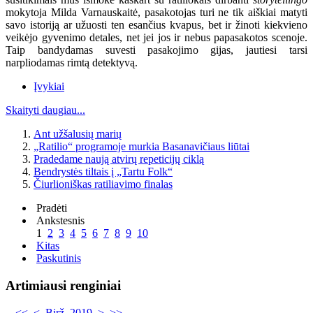
mokytoja Milda Varnauskaitė, pasakotojas turi ne tik aiškiai matyti
savo istoriją ar užuosti ten esančius kvapus, bet ir žinoti kiekvieno
veikėjo gyvenimo detales, net jei jos ir nebus papasakotos scenoje.
Taip bandydamas suvesti pasakojimo gijas, jautiesi tarsi
narpliodamas rimtą detektyvą.
Įvykiai
Skaityti daugiau...
Ant užšalusių marių
„Ratilio“ programoje murkia Basanavičiaus liūtai
Pradedame naują atvirų repeticijų ciklą
Bendrystės tiltais į „Tartu Folk“
Čiurlioniškas ratiliavimo finalas
Pradėti
Ankstesnis
1
2
3
4
5
6
7
8
9
10
Kitas
Paskutinis
Artimiausi renginiai
<<
<
Birž. 2019
>
>>