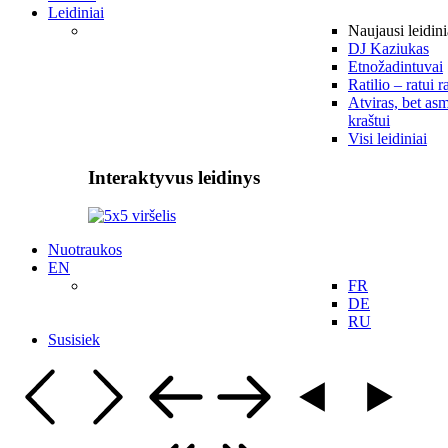
Leidiniai
Naujausi leidini
DJ Kaziukas
Etnožadintuvai
Ratilio – ratui r
Atviras, bet asm
kraštui
Visi leidiniai
Interaktyvus leidinys
Nuotraukos
EN
FR
DE
RU
Susisiek