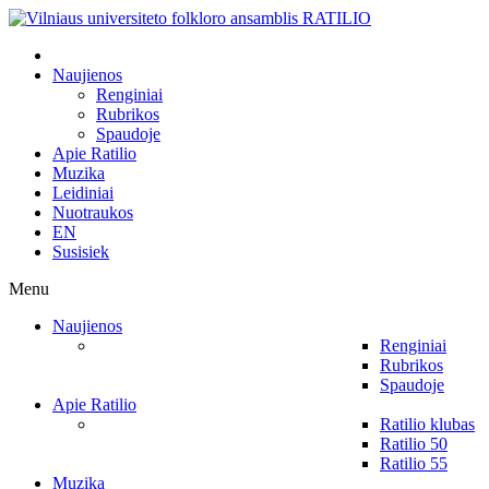
Naujienos
Renginiai
Rubrikos
Spaudoje
Apie Ratilio
Muzika
Leidiniai
Nuotraukos
EN
Susisiek
Menu
Naujienos
Renginiai
Rubrikos
Spaudoje
Apie Ratilio
Ratilio klubas
Ratilio 50
Ratilio 55
Muzika