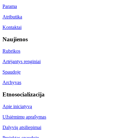
Parama
Atributika
Kontaktai
Naujienos
Rubrikos
Artėjantys renginiai
Spaudoje
Archyvas
Etnosocializacija
Apie iniciatyvą
Užsiėmimų aprašymas
Dalyvių atsiliepimai
Projektas spaudoje