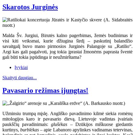
Skarotos Jurginės
Malda Šv. Jurgiui, Birutės kalno pagerbimas, žemės budinimas ir
visi kiti veiksmai, kurie džiugina širdį – paskutinį balandžio
savaitgalį buvo mano pirmosios Jurginės Palangoje su „Ratilio“.
Argi kas gali pagalvoti, jog tokia įprastai žmonėms paprasta šventė
gali būti tokia įspūdinga ir neužmirštama?
Įvykiai
Skaityti daugiau...
Pavasario režimas įjungtas!
Užminsiu trumpą mįslę. Angliško pavadinimo kilmė siekia romėnų
mitologijos karo ir pavasario dievą. Lietuvoje vadintas įvairiais
paukščių pavadinimais:
glušėkas
– Dzūkijos miškuose giedantis
kurtinys,
burblėkas
– apie Labanoro apylinkes vadinamas tetervinas,