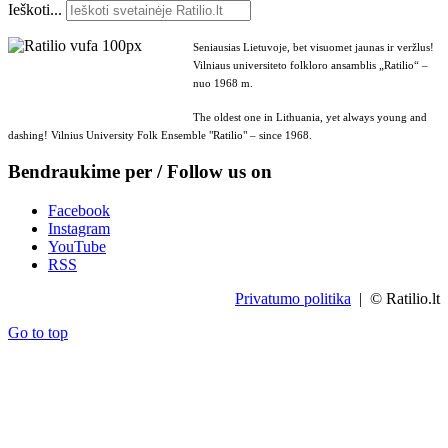
Ieškoti...
Seniausias Lietuvoje, bet visuomet jaunas ir veržlus!
Vilniaus universiteto folkloro ansamblis „Ratilio“ –
nuo 1968 m.
The oldest one in Lithuania, yet always young and
dashing! Vilnius University Folk Ensemble "Ratilio" – since 1968.
Bendraukime per / Follow us on
Facebook
Instagram
YouTube
RSS
Privatumo politika
| © Ratilio.lt
Go to top