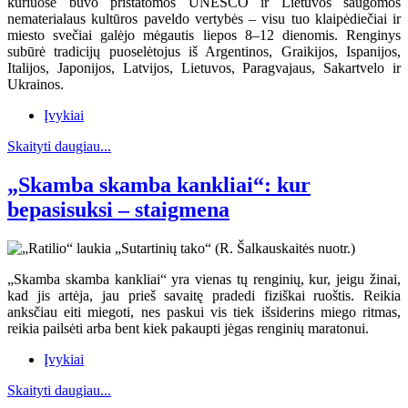
kuriuose buvo pristatomos UNESCO ir Lietuvos saugomos
nematerialaus kultūros paveldo vertybės – visu tuo klaipėdiečiai ir
miesto svečiai galėjo mėgautis liepos 8–12 dienomis. Renginys
subūrė tradicijų puoselėtojus iš Argentinos, Graikijos, Ispanijos,
Italijos, Japonijos, Latvijos, Lietuvos, Paragvajaus, Sakartvelo ir
Ukrainos.
Įvykiai
Skaityti daugiau...
„Skamba skamba kankliai“: kur
bepasisuksi – staigmena
„Skamba skamba kankliai“ yra vienas tų renginių, kur, jeigu žinai,
kad jis artėja, jau prieš savaitę pradedi fiziškai ruoštis. Reikia
anksčiau eiti miegoti, nes paskui vis tiek išsiderins miego ritmas,
reikia pailsėti arba bent kiek pakaupti jėgas renginių maratonui.
Įvykiai
Skaityti daugiau...