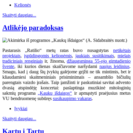
Kelionės
Skaityti daugiau...
Atlikėjo paradoksas
Pastarasis „Ratilio“ metų ratas buvo nusagstytas
netikėtais
projektais
,
įspūdingomis kelionėmis
,
jaukiais susitikimais
,
mielais
tradiciniais renginiais
ir, žinoma,
džiaugsminga 55-ojo gimtadienio
švente
, iki kurios dienas skaičiavome naršydami
naujus leidinius
.
Smagu, kad į daug šių įvykių galėjome grįžti ne tik mintimis, bet ir
kliaudamiesi skaitmeniniais prisiminimais – ansamblio bičiulių
parengtais vaizdo įrašais. Taip įamžinti ir paskutiniai savitai advento
dvasią atspindėję koncertai: paslaptinga muzikinė mitologinių
sakmių programa
„Kaukų išdaigos“
ir apmąstyti praėjusius metus
VU bendruomenę subūręs
susikaupimo vakaras
.
Įvykiai
Skaityti daugiau...
Kartu į Tartu