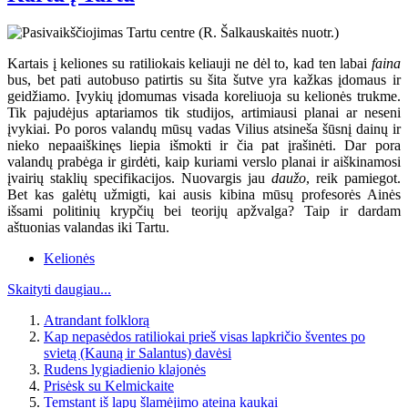
Kartais į keliones su ratiliokais keliauji ne dėl to, kad ten labai
faina
bus, bet pati autobuso patirtis su šita šutve yra kažkas įdomaus ir
geidžiamo. Įvykių įdomumas visada koreliuoja su kelionės trukme.
Tik pajudėjus aptariamos tik studijos, artimiausi planai ar neseni
įvykiai. Po poros valandų mūsų vadas Vilius atsineša šūsnį dainų ir
nieko nepaaiškinęs liepia išmokti ir čia pat įrašinėti. Dar pora
valandų prabėga ir girdėti, kaip kuriami verslo planai ir aiškinamosi
įvairių staklių specifikacijos. Nuovargis jau
daužo
, reik pamiegot.
Bet kas galėtų užmigti, kai ausis kibina mūsų profesorės Ainės
išsami politinių krypčių bei teorijų apžvalga? Taip ir dardam
aštuonias valandas iki Tartu.
Kelionės
Skaityti daugiau...
Atrandant folklorą
Kap nepasėdos ratiliokai prieš visas lapkričio šventes po
svietą (Kauną ir Salantus) davėsi
Rudens lygiadienio klajonės
Prisėsk su Kelmickaite
Temstant iš lapų šlamėjimo ateina kaukai