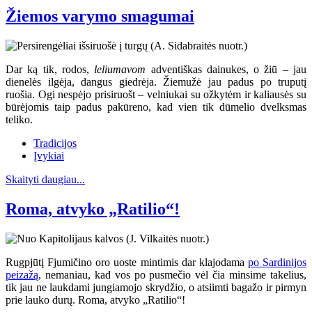
Žiemos varymo smagumai
Dar ką tik, rodos,
leliumavom
adventiškas dainukes, o žiū – jau
dienelės ilgėja, dangus giedrėja. Žiemužė jau padus po truputį
ruošia. Ogi nespėjo prisiruošt – velniukai su ožkytėm ir kaliausės su
būrėjomis taip padus pakūreno, kad vien tik dūmelio dvelksmas
teliko.
Tradicijos
Įvykiai
Skaityti daugiau...
Roma, atvyko „Ratilio“!
Rugpjūtį Fjumičino oro uoste mintimis dar klajodama
po Sardinijos
peizažą
, nemaniau, kad vos po pusmečio vėl čia minsime takelius,
tik jau ne laukdami jungiamojo skrydžio, o atsiimti bagažo ir pirmyn
prie lauko durų. Roma, atvyko „Ratilio“!