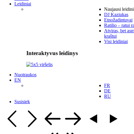
Leidiniai
Naujausi leidini
DJ Kaziukas
Etnožadintuvai
Ratilio – ratui r
Atviras, bet asm
kraštui
Visi leidiniai
Interaktyvus leidinys
Nuotraukos
EN
FR
DE
RU
Susisiek