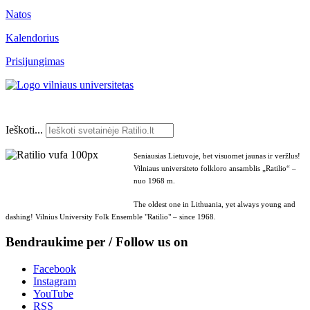
Natos
Kalendorius
Prisijungimas
Ieškoti...
Seniausias Lietuvoje, bet visuomet jaunas ir veržlus!
Vilniaus universiteto folkloro ansamblis „Ratilio“ –
nuo 1968 m.
The oldest one in Lithuania, yet always young and
dashing! Vilnius University Folk Ensemble "Ratilio" – since 1968.
Bendraukime per / Follow us on
Facebook
Instagram
YouTube
RSS