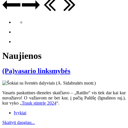
Naujienos
(Pa)vasario linksmybės
Vasaris paskutines dieneles skaičiavo – „Ratilio“ vis tiek dar kai kur
nuvažiavo
! O va
žiavom ne bet kur, į pačią Palūšę (Ignalinos raj.),
kur vyko „
Trauk stintelę 2024
“.
Įvykiai
Skaityti daugiau...