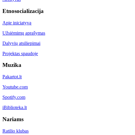
Etnosocializacija
Apie iniciatyvą
Užsiėmimų aprašymas
Dalyvių atsiliepimai
Projektas spaudoje
Muzika
Pakartot.lt
Youtube.com
Spotify.com
iBiblioteka.lt
Nariams
Ratilio klubas