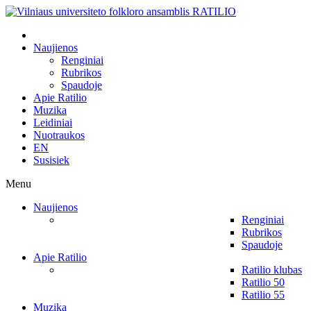
Naujienos
Renginiai
Rubrikos
Spaudoje
Apie Ratilio
Muzika
Leidiniai
Nuotraukos
EN
Susisiek
Menu
Naujienos
Renginiai
Rubrikos
Spaudoje
Apie Ratilio
Ratilio klubas
Ratilio 50
Ratilio 55
Muzika