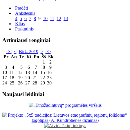
Pradėti
Ankstesnis
4
5
6
7
8
9
10
11
12
13
Kitas
Paskutinis
Artimiausi renginiai
<<
<
Birž. 2019
>
>>
Pr
An
Tr
Kt
Pn
Šš
Sk
1
2
3
4
5
6
7
8
9
10
11
12
13
14
15
16
17
18
19
20
21
22
23
24
25
26
27
28
29
30
Naujausi leidiniai