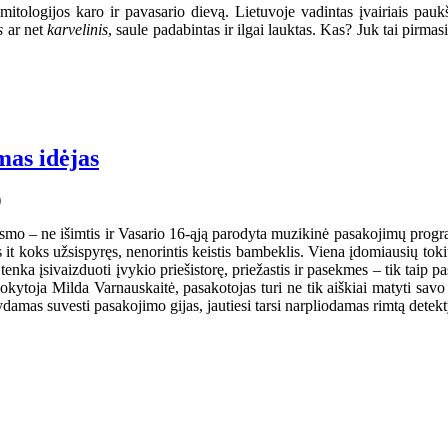
tologijos karo ir pavasario dievą. Lietuvoje vadintas įvairiais pau
is
ar net
karvelinis
, saule padabintas ir ilgai lauktas. Kas? Juk tai pir
mas idėjas
mo – ne išimtis ir Vasario 16-ąją parodyta muzikinė pasakojimų programa
it koks užsispyręs, nenorintis keistis bambeklis. Viena įdomiausių toki
ka įsivaizduoti įvykio priešistorę, priežastis ir pasekmes – tik taip pasa
kytoja Milda Varnauskaitė, pasakotojas turi ne tik aiškiai matyti savo i
damas suvesti pasakojimo gijas, jautiesi tarsi narpliodamas rimtą detek