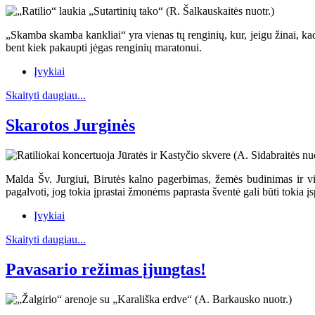
„Skamba skamba kankliai“ yra vienas tų renginių, kur, jeigu žinai, kad ji
bent kiek pakaupti jėgas renginių maratonui.
Įvykiai
Skaityti daugiau...
Skarotos Jurginės
Malda Šv. Jurgiui, Birutės kalno pagerbimas, žemės budinimas ir vis
pagalvoti, jog tokia įprastai žmonėms paprasta šventė gali būti tokia 
Įvykiai
Skaityti daugiau...
Pavasario režimas įjungtas!