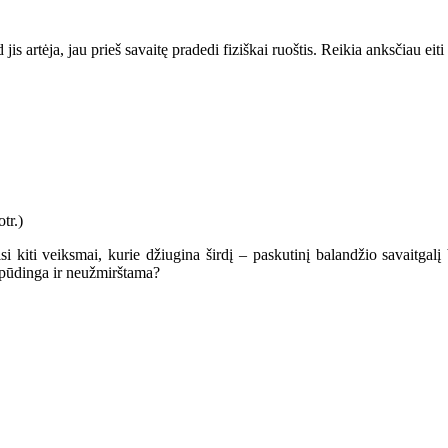
s artėja, jau prieš savaitę pradedi fiziškai ruoštis. Reikia anksčiau eiti 
i kiti veiksmai, kurie džiugina širdį – paskutinį balandžio savaitgal
įspūdinga ir neužmirštama?