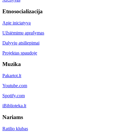
Etnosocializacija
Apie iniciatyvą
Užsiėmimų aprašymas
Dalyvių atsiliepimai
Projektas spaudoje
Muzika
Pakartot.lt
Youtube.com
Spotify.com
iBiblioteka.lt
Nariams
Ratilio klubas