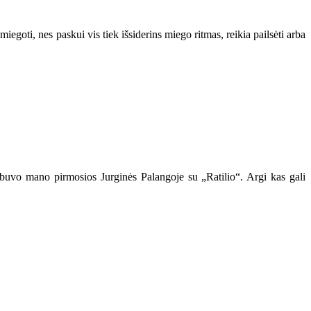
miegoti, nes paskui vis tiek išsiderins miego ritmas, reikia pailsėti arba
į buvo mano pirmosios Jurginės Palangoje su „Ratilio“. Argi kas gali