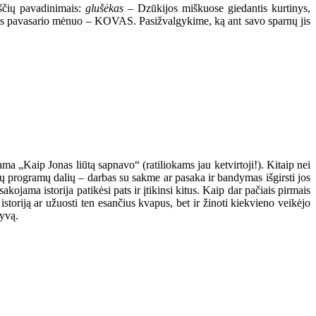
kščių pavadinimais:
glušėkas
– Dzūkijos miškuose giedantis kurtinys,
masis pavasario mėnuo – KOVAS. Pasižvalgykime, ką ant savo sparnų jis
 „Kaip Jonas liūtą sapnavo“ (ratiliokams jau ketvirtoji!). Kitaip nei
ų programų dalių – darbas su sakme ar pasaka ir bandymas išgirsti jos
kojama istorija patikėsi pats ir įtikinsi kitus. Kaip dar pačiais pirmais
storiją ar užuosti ten esančius kvapus, bet ir žinoti kiekvieno veikėjo
tyvą.