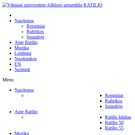
Naujienos
Renginiai
Rubrikos
Spaudoje
Apie Ratilio
Muzika
Leidiniai
Nuotraukos
EN
Susisiek
Menu
Naujienos
Renginiai
Rubrikos
Spaudoje
Apie Ratilio
Ratilio klubas
Ratilio 50
Ratilio 55
Muzika