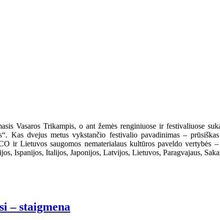
is Vasaros Trikampis, o ant žemės renginiuose ir festivaliuose sukasi
s“. Kas dvejus metus vykstančio festivalio pavadinimas – prūsiškas žo
O ir Lietuvos saugomos nematerialaus kultūros paveldo vertybės – vi
os, Ispanijos, Italijos, Japonijos, Latvijos, Lietuvos, Paragvajaus, Saka
i – staigmena