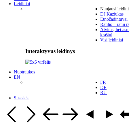
Leidiniai
Naujausi leidini
DJ Kaziukas
Etnožadintuvai
Ratilio – ratui r
Atviras, bet asm
kraštui
Visi leidiniai
Interaktyvus leidinys
Nuotraukos
EN
FR
DE
RU
Susisiek