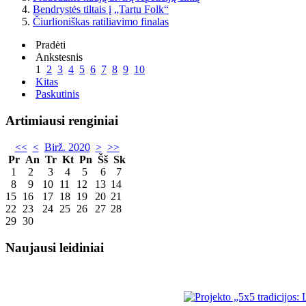
Bendrystės tiltais į „Tartu Folk“
Čiurlioniškas ratiliavimo finalas
Pradėti
Ankstesnis
1
2
3
4
5
6
7
8
9
10
Kitas
Paskutinis
Artimiausi renginiai
<<
<
Birž. 2020
>
>>
Pr
An
Tr
Kt
Pn
Šš
Sk
1
2
3
4
5
6
7
8
9
10
11
12
13
14
15
16
17
18
19
20
21
22
23
24
25
26
27
28
29
30
Naujausi leidiniai