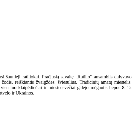
 šaunieji ratiliokai. Praėjusią savaitę „Ratilio“ ansamblis dalyvavo
dis, reiškiantis žvaigždes, šviesulius. Tradicinių amatų miestelis,
su tuo klaipėdiečiai ir miesto svečiai galėjo mėgautis liepos 8–12
rtvelo ir Ukrainos.