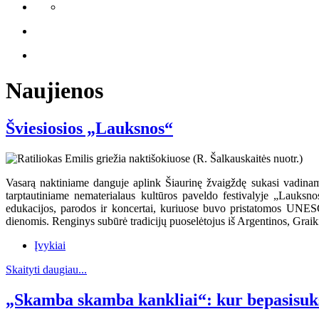
Naujienos
Šviesiosios „Lauksnos“
Vasarą naktiniame danguje aplink Šiaurinę žvaigždę sukasi vadinamas
tarptautiniame nematerialaus kultūros paveldo festivalyje „Lauksno
edukacijos, parodos ir koncertai, kuriuose buvo pristatomos UNESC
dienomis. Renginys subūrė tradicijų puoselėtojus iš Argentinos, Graikij
Įvykiai
Skaityti daugiau...
„Skamba skamba kankliai“: kur bepasisuks