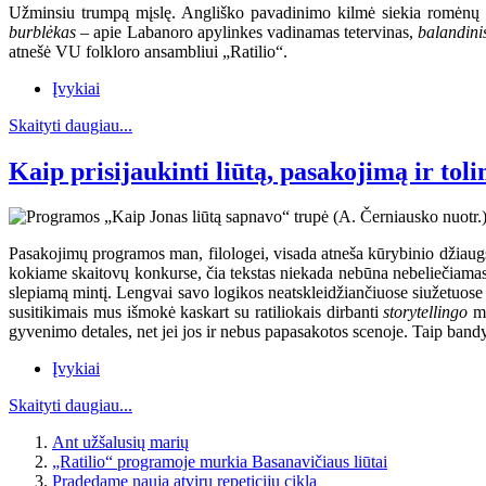
Užminsiu trumpą mįslę. Angliško pavadinimo kilmė siekia romėnų mi
burblėkas
– apie Labanoro apylinkes vadinamas tetervinas,
balandin
atnešė VU folkloro ansambliui „Ratilio“.
Įvykiai
Skaityti daugiau...
Kaip prisijaukinti liūtą, pasakojimą ir toli
Pasakojimų programos man, filologei, visada atneša kūrybinio džiaugs
kokiame skaitovų konkurse, čia tekstas niekada nebūna nebeliečiamas 
slepiamą mintį. Lengvai savo logikos neatskleidžiančiuose siužetuose ten
susitikimais mus išmokė kaskart su ratiliokais dirbanti
storytellingo
mo
gyvenimo detales, net jei jos ir nebus papasakotos scenoje. Taip bandy
Įvykiai
Skaityti daugiau...
Ant užšalusių marių
„Ratilio“ programoje murkia Basanavičiaus liūtai
Pradedame naują atvirų repeticijų ciklą