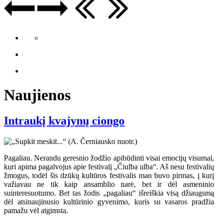
Naujienos
Intraukį kvajynų ciongo
Pagaliau. Nerandu geresnio žodžio apibūdinti visai emocijų visumai,
kuri apima pagalvojus apie festivalį „Čiulba ulba“. Aš nesu festivalių
žmogus, todėl šis dzūkų kultūros festivalis man buvo pirmas, į kurį
važiavau ne tik kaip ansamblio narė, bet ir dėl asmeninio
suinteresuotumo. Bet tas žodis „pagaliau“ išreiškia visą džiaugsmą
dėl atsinaujinusio kultūrinio gyvenimo, kuris su vasaros pradžia
pamažu vėl atgimsta.