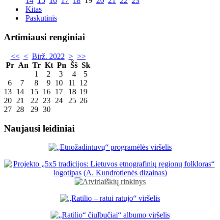
14
15
16
17
18
19
20
21
22
23
Kitas
Paskutinis
Artimiausi renginiai
<<
<
Birž. 2022
>
>>
Pr
An
Tr
Kt
Pn
Šš
Sk
1
2
3
4
5
6
7
8
9
10
11
12
13
14
15
16
17
18
19
20
21
22
23
24
25
26
27
28
29
30
Naujausi leidiniai