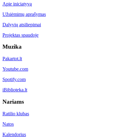
Apie iniciatyvą
Užsiėmimų aprašymas
Dalyvių atsiliepimai
Projektas spaudoje
Muzika
Pakartot.lt
Youtube.com
Spotify.com
iBiblioteka.lt
Nariams
Ratilio klubas
Natos
Kalendorius