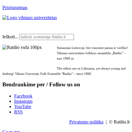
Prisijungimas
Ieškoti...
Seniausias Lietuvoje, bet visuomet jaunas ir veržlus!
Vilniaus universiteto folkloro ansamblis „Ratilio“ –
nuo 1968 m.
The oldest one in Lithuania, yet always young and
dashing! Vilnius University Folk Ensemble "Ratilio" – since 1968.
Bendraukime per / Follow us on
Facebook
Instagram
YouTube
RSS
Privatumo politika
| © Ratilio.lt
Go to top