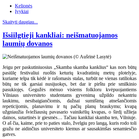
Kelionės
Įvykiai
Skaityti daugiau...
Išsiilgtieji kankliai: neišmatuojamos
laumių dovanos
Jeigu per paskutiniuosius „Skamba skamba kanklius“ kas nors būtų
pasiūlę festivaliui ruoštis keturių kvadratinių metrų plotelyje,
kuriame telpa tik kėdė ir rašomasis stalas, turbūt ne vienas ratiliokas
būtų ne tik garsiai nusijuokęs, bet dar ir pirštu prie smilkinio
pasukiojęs. Gegužės mėnuo visiems folkloru kvėpuojantiems
Vilniaus universiteto studentams gyvenimą užpildo nekantriu
laukimu, nesibaigiančiomis, dažnai sumišimą atnešančiomis
repeticijomis, planavimu ir tų pačių planų braukymu; kvapą
užgniaužia šviežiausių pavasario vainikėlių kvapas, o širdį užlieja
dainos, sutartinės ir giesmės… Tačiau kankliai skamba ten, Vilniuje.
O aš čia, kaime, prie to paties stalo, žvelgiu pro langą, kuris rodo toli
gražu ne aidinčius universiteto kiemus ar sausakimšas senamiesčio
gatves.