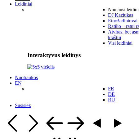
Leidiniai
Naujausi leidini
DJ Kaziukas
Etnožadintuvai
Ratilio – ratui r
Atviras, bet asm
kraštui
Visi leidiniai
Interaktyvus leidinys
Nuotraukos
EN
FR
DE
RU
Susisiek