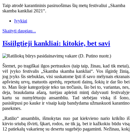
Taip atrodė karantininis pasiruošimas šių metų festivaliui „Skamba
skamba kankliai 2021“.
Įvykiai
Skaityti daugiau...
Išsiilgtieji kankliai: kitokie, bet savi
Šiemet, po tragiškai ilgos pertraukos (taip taip, žinau, kad tik metai),
vėl įvyko festivalis „Skamba skamba kankliai“. Vos išgirdę žinią,
jog įvyks šis stebuklas, visi suskatome lįsti iš savo mėlynais ekranais
apšviestų urvų, matuotis aprėdų, repetuoti dainų, šokių ir dar šio bei
to. Man šioje kategorijoje teko tas trečiasis, šio bei to, variantas, nes,
deja, braukdama ašarą, turėjau apleisti mintį dalyvauti festivalyje
kartu su numylėtuoju ansambliu. Tad stebėjau viską iš šono,
pasislėpusi po kauke ir visaip kaip bandydama užmaskuoti karantino
pasekmes.
„Ratilio“ ansamblis, išmokytas nuo pat kiekvieno nario krikšto iš
kirvio sriubą išvirti, šįkart, rodos, ne tik ją, bet ir kažkokiu būdu visą
12 patiekalų vakarienę su desertu sugebėjo pagaminti. Nežinau, kokį