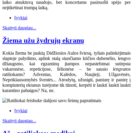
laiko atsuktuvą naudojo, bet koncertams pasiruošti spėjo per
neįtikėtinai trumpą laiką.
Įvykiai
Skaityti daugiau...
Žiema užu žydrųjų ekranų
Kokia žiema be jaukių Didžiosios Aulos šviesų, tyliais palinkėjimais
slaptoje palydimo, aplink stalą siunčiamo kūčios dubenėlio, lengvo
džiaugsmo, kai egzaminų įtampos nepastebimai sutirpsta
vakaronėse, repeticijose, šėlionėse – be sausio
lengvatos
ratiliokams? Adventas, Kalėdos, Naujieji, Užgavėnės,
Nepriklausomybės šventės... Atrodytų, užsnigti, paniurę ir panirę į
kompiuterių ekranus turėjome tik tūnoti, kerpėti ir laukti laukti laukti
karantino pabaigos? Na, ne.
Įvykiai
Skaityti daugiau...