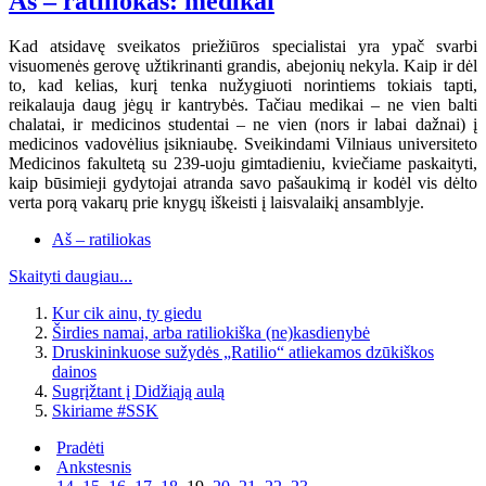
Aš – ratiliokas: medikai
Kad atsidavę sveikatos priežiūros specialistai yra ypač svarbi
visuomenės gerovę užtikrinanti grandis, abejonių nekyla. Kaip ir dėl
to, kad kelias, kurį tenka nužygiuoti norintiems tokiais tapti,
reikalauja daug jėgų ir kantrybės. Tačiau medikai – ne vien balti
chalatai, ir medicinos studentai – ne vien (nors ir labai dažnai) į
medicinos vadovėlius įsikniaubę. Sveikindami Vilniaus universiteto
Medicinos fakultetą su 239-uoju gimtadieniu, kviečiame paskaityti,
kaip būsimieji gydytojai atranda savo pašaukimą ir kodėl vis dėlto
verta porą vakarų prie knygų iškeisti į laisvalaikį ansamblyje.
Aš – ratiliokas
Skaityti daugiau...
Kur cik ainu, ty giedu
Širdies namai, arba ratiliokiška (ne)kasdienybė
Druskininkuose sužydės „Ratilio“ atliekamos dzūkiškos
dainos
Sugrįžtant į Didžiąją aulą
Skiriame #SSK
Pradėti
Ankstesnis