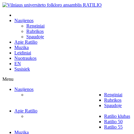
Naujienos
Renginiai
Rubrikos
Spaudoje
Apie Ratilio
Muzika
Leidiniai
Nuotraukos
EN
Susisiek
Menu
Naujienos
Renginiai
Rubrikos
Spaudoje
Apie Ratilio
Ratilio klubas
Ratilio 50
Ratilio 55
Muzika