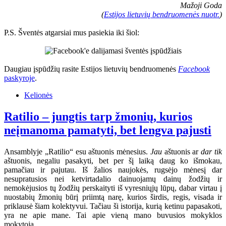
Mažoji Goda
(
Estijos lietuvių bendruomenės nuotr.
)
P.S. Šventės atgarsiai mus pasiekia iki šiol:
Daugiau įspūdžių rasite Estijos lietuvių bendruomenės
Facebook
paskyroje
.
Kelionės
Ratilio – jungtis tarp žmonių, kurios
neįmanoma pamatyti, bet lengva pajusti
Ansamblyje „Ratilio“ esu aštuonis mėnesius.
Jau
aštuonis ar
dar tik
aštuonis, negaliu pasakyti, bet per šį laiką daug ko išmokau,
pamačiau ir pajutau. Iš žalios naujokės, rugsėjo mėnesį dar
nesupratusios nei ketvirtadalio dainuojamų dainų žodžių ir
nemokėjusios tų žodžių perskaityti iš vyresniųjų lūpų, dabar virtau į
nuostabių žmonių būrį priimtą narę, kurios širdis, regis, visada ir
priklausė šiam kolektyvui. Tačiau ši istorija, kurią ketinu papasakoti,
yra ne apie mane. Tai apie vieną mano buvusios mokyklos
mokytoją.