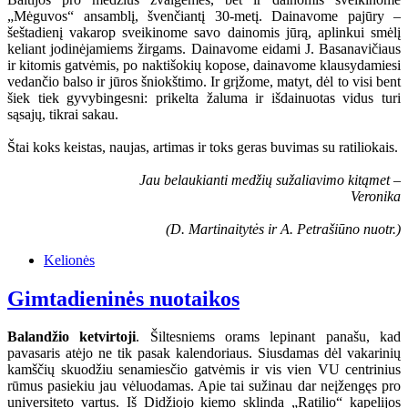
„Mėguvos“ ansamblį, švenčiantį 30-metį. Dainavome pajūry –
šeštadienį vakarop sveikinome savo dainomis jūrą, aplinkui smėlį
keliant jodinėjamiems žirgams. Dainavome eidami J. Basanavičiaus
ir kitomis gatvėmis, po naktišokių kopose, dainavome klausydamiesi
vedančio balso ir jūros šniokštimo. Ir grįžome, matyt, dėl to visi bent
šiek tiek gyvybingesni: prikelta žaluma ir išdainuotas vidus turi
sąsajų, tikrai sakau.
Štai koks keistas, naujas, artimas ir toks geras buvimas su ratiliokais.
Jau belaukianti medžių sužaliavimo kitąmet –
Veronika
(D. Martinaitytės ir A. Petrašiūno nuotr.)
Kelionės
Gimtadieninės nuotaikos
Balandžio ketvirtoji
. Šiltesniems orams lepinant panašu, kad
pavasaris atėjo ne tik pasak kalendoriaus. Siusdamas dėl vakarinių
kamščių skuodžiu senamiesčio gatvėmis ir vis vien VU centrinius
rūmus pasiekiu jau vėluodamas. Apie tai sužinau dar neįžengęs pro
universiteto vartus. Iš Didžiojo kiemo sklinda „Ratilio“ kapelijos