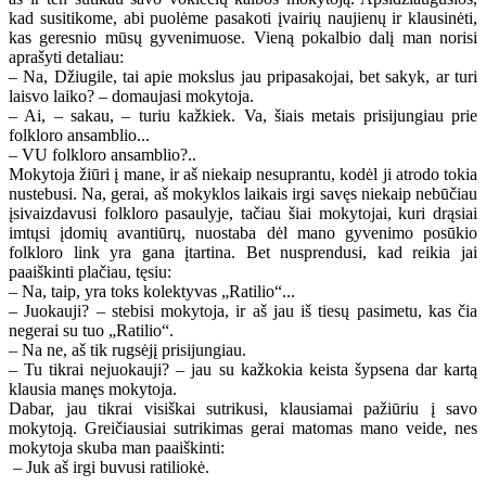
kad susitikome, abi puolėme pasakoti įvairių naujienų ir klausinėti,
kas geresnio mūsų gyvenimuose. Vieną pokalbio dalį man norisi
aprašyti detaliau:
– Na, Džiugile, tai apie mokslus jau pripasakojai, bet sakyk, ar turi
laisvo laiko? – domaujasi mokytoja.
– Ai, – sakau, – turiu kažkiek. Va, šiais metais prisijungiau prie
folkloro ansamblio...
– VU folkloro ansamblio?..
Mokytoja žiūri į mane, ir aš niekaip nesuprantu, kodėl ji atrodo tokia
nustebusi. Na, gerai, aš mokyklos laikais irgi savęs niekaip nebūčiau
įsivaizdavusi folkloro pasaulyje, tačiau šiai mokytojai, kuri drąsiai
imtųsi įdomių avantiūrų, nuostaba dėl mano gyvenimo posūkio
folkloro link yra gana įtartina. Bet nusprendusi, kad reikia jai
paaiškinti plačiau, tęsiu:
– Na, taip, yra toks kolektyvas „Ratilio“...
– Juokauji? – stebisi mokytoja, ir aš jau iš tiesų pasimetu, kas čia
negerai su tuo „Ratilio“.
– Na ne, aš tik rugsėjį prisijungiau.
– Tu tikrai nejuokauji? – jau su kažkokia keista šypsena dar kartą
klausia manęs mokytoja.
Dabar, jau tikrai visiškai sutrikusi, klausiamai pažiūriu į savo
mokytoją. Greičiausiai sutrikimas gerai matomas mano veide, nes
mokytoja skuba man paaiškinti:
– Juk aš irgi buvusi ratiliokė.