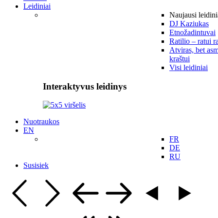
Leidiniai
Naujausi leidini
DJ Kaziukas
Etnožadintuvai
Ratilio – ratui r
Atviras, bet asm
kraštui
Visi leidiniai
Interaktyvus leidinys
Nuotraukos
EN
FR
DE
RU
Susisiek