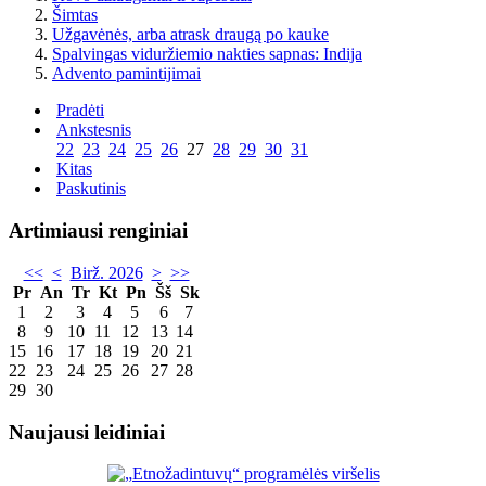
Šimtas
Užgavėnės, arba atrask draugą po kauke
Spalvingas viduržiemio nakties sapnas: Indija
Advento pamintijimai
Pradėti
Ankstesnis
22
23
24
25
26
27
28
29
30
31
Kitas
Paskutinis
Artimiausi renginiai
<<
<
Birž. 2026
>
>>
Pr
An
Tr
Kt
Pn
Šš
Sk
1
2
3
4
5
6
7
8
9
10
11
12
13
14
15
16
17
18
19
20
21
22
23
24
25
26
27
28
29
30
Naujausi leidiniai