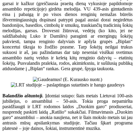
garsai ir kažkur (greičiausia praeitą dieną vykusioje papildomoje
ansamblio repeticijoje) girdėta melodija. VU 439-asis gimtadienis
eina į pabaigą ir po visos dienos renginių nemažas būrelis
ištvermingiausiųjų drąsinasi patrypti pagal ausiai dorai negirdėtus
bandonijos, basedlos, cimbolų ir smuikų, traukiančių tradicinių šokių
melodijas, garsus. Drovesni žiūrovai, vedėjų (ko kito, jei ne
saldžiabalsių Luko ir Damilės) paraginti ar energingų šokėjų
pakviesti, tampa renginio dalyviais ir apšyla grupės „Biplan“
koncertui tikrąja to žodžio prasme. Tarp šokėjų neilgai trukus
sukuosi ir aš, jau pažindamas dar taip neseniai visiškai svetimus
ansamblio narių veidus ir keletą kitų renginio dalyvių – etatinių
šokėjų. Pusvalandis pralekia, rodos, akimirksniu, ir sušilusią publiką
atiduodame į „Biplan“ rankas. Gera grupė, špyga taukuota.
Balandžio aštuntoji
. Įdomiai sutapo: šiais metais Lietuvai 100-asis
jubiliejus, o ansambliui – 50-asis. Tokia proga nepamiršta
pasidžiaugti ir LRT rodomos laidos „Duokim garo“ prodiuseriai,
nusprendę paskirti laidą „Ratilio“ sukakčiai. Filmavimasis „Duokim
garo“ ansambliui – anokia naujiena, net ir šiais mokslo metais tai jau
antrasis mūsų apsilankymas studijoje. Tačiau šįkart programa
platesnė – joje dainos, šokiai, instrumentinė muzika.