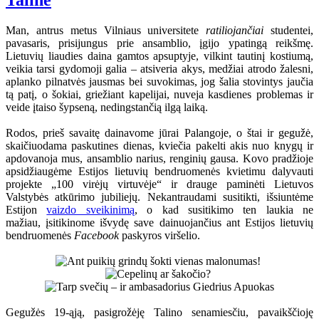
Taline
Man, antrus metus Vilniaus universitete
ratiliojančiai
studentei,
pavasaris, prisijungus prie ansamblio, įgijo ypatingą reikšmę.
Lietuvių liaudies daina gamtos apsuptyje, vilkint tautinį kostiumą,
veikia tarsi gydomoji galia – atsiveria akys, medžiai atrodo žalesni,
aplanko pilnatvės jausmas bei suvokimas, jog šalia stovintys jaučia
tą patį, o šokiai, griežiant kapelijai, nuveja kasdienes problemas ir
veide įtaiso šypseną, nedingstančią ilgą laiką.
Rodos, prieš savaitę dainavome jūrai Palangoje, o štai ir gegužė,
skaičiuodama paskutines dienas, kviečia pakelti akis nuo knygų ir
apdovanoja mus, ansamblio narius, renginių gausa. Kovo pradžioje
apsidžiaugėme Estijos lietuvių bendruomenės kvietimu dalyvauti
projekte „100 virėjų virtuvėje“ ir drauge paminėti Lietuvos
Valstybės atkūrimo jubiliejų. Nekantraudami susitikti, išsiuntėme
Estijon
vaizdo sveikinimą
, o kad susitikimo ten laukia ne
mažiau, įsitikinome išvydę save dainuojančius ant Estijos lietuvių
bendruomenės
Facebook
paskyros viršelio.
Gegužės 19-ąją, pasigrožėję Talino senamiesčiu, pavaikščioję