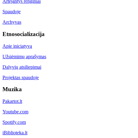
Artėjantys renginiai
Spaudoje
Archyvas
Etnosocializacija
Apie iniciatyvą
Užsiėmimų aprašymas
Dalyvių atsiliepimai
Projektas spaudoje
Muzika
Pakartot.lt
Youtube.com
Spotify.com
iBiblioteka.lt