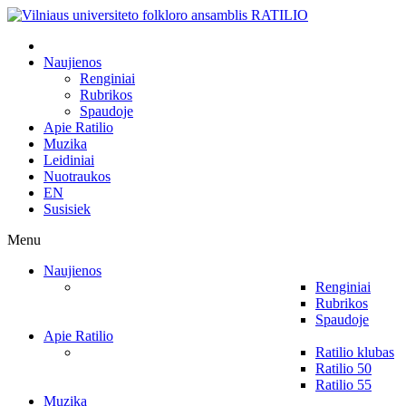
Naujienos
Renginiai
Rubrikos
Spaudoje
Apie Ratilio
Muzika
Leidiniai
Nuotraukos
EN
Susisiek
Menu
Naujienos
Renginiai
Rubrikos
Spaudoje
Apie Ratilio
Ratilio klubas
Ratilio 50
Ratilio 55
Muzika