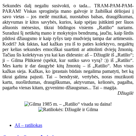
Sekundės dalį negaliu susivokti, o tada... TRAM-PAM-PAM-
PARAM! Viskas sproginėja mano galvoje ir žaibiškai dėliojasi į
savo vietas – jos meilė muzikai, nuostabus balsas, draugiškumas,
aktyvumas ir kitos savybės, kurios, kaip spėjau įsitikinti per šiuos
aštuonis mėnesius, tikrai būdingos visiems „Ratilio“ nariams.
Suradusi šį netikėtą mano ir mokytojos bendrumą, jaučiu, kaip širdis
pildosi džiaugsmo ir kaip ryšys tarp mudviejų tampa dar artimesnis.
Kodėl? Juk faktas, kad kažkas yra iš to paties kolektyvo, negalėtų
per kelias sekundes emociškai suartinti ar atitolinti dviejų žmonių.
Tačiau šis kolektyvas yra kai kas didesnio: aš – Džiugilė iš „Ratilio“;
ji – Gilma Plūkienė (spėkit, kur sutiko savo vyrą? :)) iš „Ratilio“.
Mes kartu ir dar daugybė kitų žmonių – iš „Ratilio“. Mus visus
kažkas sieja. Kažkas, ko įprastais būdais negalima pamatyti, bet ką
tikrai galima pajusti. Tai – bendrystė, vertybės, noras muzikuoti
kartu, nuoširdumas, draugiškumas, aktyvumas, kelionės, pagalba,
pagarba vienas kitam, gyvenimo džiaugsmas... Tai – magija.
Džiugilė
Aš – ratiliokas