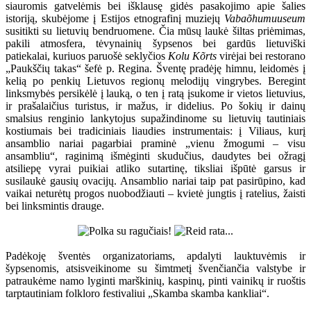
siauromis gatvelėmis bei išklausę gidės pasakojimo apie šalies
istoriją, skubėjome į Estijos etnografinį muziejų
Vabaõhumuuseum
susitikti su lietuvių bendruomene. Čia mūsų laukė šiltas priėmimas,
pakili atmosfera, tėvynainių šypsenos bei gardūs lietuviški
patiekalai, kuriuos paruošė seklyčios
Kolu Kõrts
virėjai bei restorano
„Paukščių takas“ šefė p. Regina. Šventę pradėję himnu, leidomės į
kelią po penkių Lietuvos regionų melodijų vingrybes. Beregint
linksmybės persikėlė į lauką, o ten į ratą įsukome ir vietos lietuvius,
ir prašalaičius turistus, ir mažus, ir didelius. Po šokių ir dainų
smalsius renginio lankytojus supažindinome su lietuvių tautiniais
kostiumais bei tradiciniais liaudies instrumentais: į Viliaus, kurį
ansamblio nariai pagarbiai praminė „vienu žmogumi – visu
ansambliu“, raginimą išmėginti skudučius, daudytes bei ožragį
atsiliepę vyrai puikiai atliko sutartinę, tiksliai išpūtė garsus ir
susilaukė gausių ovacijų. Ansamblio nariai taip pat pasirūpino, kad
vaikai neturėtų progos nuobodžiauti – kvietė jungtis į ratelius, žaisti
bei linksmintis drauge.
Padėkoję šventės organizatoriams, apdalyti lauktuvėmis ir
šypsenomis, atsisveikinome su šimtmetį švenčiančia valstybe ir
patraukėme namo lyginti marškinių, kaspinų, pinti vainikų ir ruoštis
tarptautiniam folkloro festivaliui „Skamba skamba kankliai“.