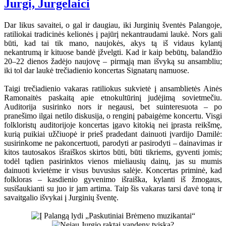
Jurgi, Jurgelaici
Dar likus savaitei, o gal ir daugiau, iki Jurginių šventės Palangoje,
ratiliokai tradicinės kelionės į pajūrį nekantraudami laukė. Nors gali
būti, kad tai tik mano, naujokės, akys tą iš vidaus kylantį
nekantrumą ir kituose bandė įžvelgti. Kad ir kaip bebūtų, balandžio
20–22 dienos žadėjo naujovę – pirmąją man išvyką su ansambliu;
iki tol dar laukė trečiadienio koncertas Signatarų namuose.
Taigi trečiadienio vakaras ratiliokus sukvietė į ansamblietės Ainės
Ramonaitės paskaitą apie etnokultūrinį judėjimą sovietmečiu.
Auditorija susirinko nors ir negausi, bet suinteresuota – po
pranešimo ilgai netilo diskusija, o renginį pabaigėme koncertu. Visgi
folkloristų auditorijoje koncertas įgavo kitokią nei įprasta reikšmę,
kurią puikiai užčiuopė ir prieš pradedant dainuoti įvardijo Damilė:
susirinkome ne pakoncertuoti, parodyti ar pasirodyti – dainavimas ir
kitos tautosakos išraiškos skirtos būti, būti tikriems, gyventi jomis;
todėl tądien pasirinktos vienos mieliausių dainų, jas su mumis
dainuoti kvietėme ir visus buvusius salėje. Koncertas priminė, kad
folkloras – kasdienio gyvenimo išraiška, kylanti iš žmogaus,
susišaukianti su juo ir jam artima. Taip šis vakaras tarsi davė toną ir
savaitgalio išvykai į Jurginių šventę.