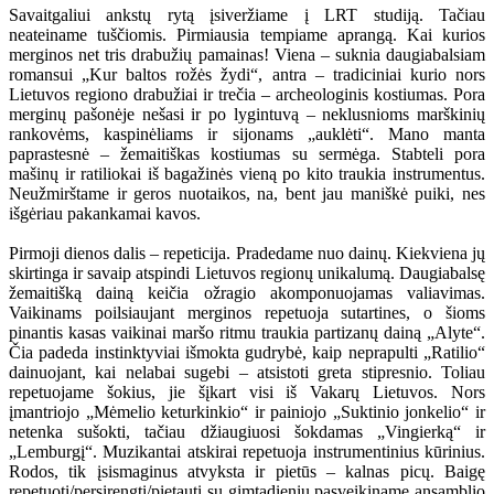
Savaitgaliui ankstų rytą įsiveržiame į LRT studiją. Tačiau
neateiname tuščiomis. Pirmiausia tempiame aprangą. Kai kurios
merginos net tris drabužių pamainas! Viena – suknia daugiabalsiam
romansui „Kur baltos rožės žydi“, antra – tradiciniai kurio nors
Lietuvos regiono drabužiai ir trečia – archeologinis kostiumas. Pora
merginų pašonėje nešasi ir po lygintuvą – neklusnioms marškinių
rankovėms, kaspinėliams ir sijonams „auklėti“. Mano manta
paprastesnė – žemaitiškas kostiumas su sermėga. Stabteli pora
mašinų ir ratiliokai iš bagažinės vieną po kito traukia instrumentus.
Neužmirštame ir geros nuotaikos, na, bent jau maniškė puiki, nes
išgėriau pakankamai kavos.
Pirmoji dienos dalis – repeticija. Pradedame nuo dainų. Kiekviena jų
skirtinga ir savaip atspindi Lietuvos regionų unikalumą. Daugiabalsę
žemaitišką dainą keičia ožragio akomponuojamas valiavimas.
Vaikinams poilsiaujant merginos repetuoja sutartines, o šioms
pinantis kasas vaikinai maršo ritmu traukia partizanų dainą „Alyte“.
Čia padeda instinktyviai išmokta gudrybė, kaip neprapulti „Ratilio“
dainuojant, kai nelabai sugebi – atsistoti greta stipresnio. Toliau
repetuojame šokius, jie šįkart visi iš Vakarų Lietuvos. Nors
įmantriojo „Mėmelio keturkinkio“ ir painiojo „Suktinio jonkelio“ ir
netenka sušokti, tačiau džiaugiuosi šokdamas „Vingierką“ ir
„Lemburgį“. Muzikantai atskirai repetuoja instrumentinius kūrinius.
Rodos, tik įsismaginus atvyksta ir pietūs – kalnas picų. Baigę
repetuoti/persirengti/pietauti su gimtadieniu pasveikiname ansamblio