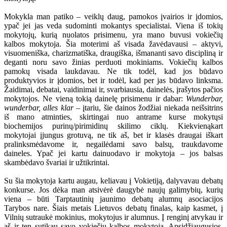
Mokykla man patiko – veiklų daug, pamokos įvairios ir įdomios,
ypač jei jas veda sudominti mokantys specialistai. Viena iš tokių
mokytojų, kurią nuolatos prisimenu, yra mano buvusi vokiečių
kalbos mokytoja. Šia moterimi aš visada žavėdavausi – aktyvi,
visuomeniška, charizmatiška, draugiška, išmananti savo discipliną ir
deganti noru savo žinias perduoti mokiniams. Vokiečių kalbos
pamokų visada laukdavau. Ne tik todėl, kad jos būdavo
produktyvios ir įdomios, bet ir todėl, kad per jas būdavo linksma.
Žaidimai, debatai, vaidinimai ir, svarbiausia, dainelės, įrašytos pačios
mokytojos. Ne vieną tokią dainelę prisimenu ir dabar:
Wunderbar,
wunderbar, alles klar
– įtariu, šie dainos žodžiai niekada neišsitrins
iš mano atminties, skirtingai nuo antrame kurse mokytųsi
biochemijos purinų/pirimidinų skilimo ciklų. Kiekvienąkart
mokytojai įjungus grotuvą, ne tik aš, bet ir klasės draugai iškart
pralinksmėdavome ir, negailėdami savo balsų, traukdavome
daineles. Ypač jei kartu dainuodavo ir mokytoja – jos balsas
skambėdavo švariai ir užtikrintai.
Su šia mokytoja kartu augau, keliavau į Vokietiją, dalyvavau debatų
konkurse. Jos dėka man atsivėrė daugybė naujų galimybių, kurių
viena – būti Tarptautinių jaunimo debatų alumnų asociacijos
Tarybos nare. Šiais metais Lietuvos debatų finalas, kaip kasmet, į
Vilnių sutraukė mokinius, mokytojus ir alumnus. Į renginį atvykau ir
aš ir ten sutikau savo vokiečių kalbos mokytoją. Apsidžiaugusios,