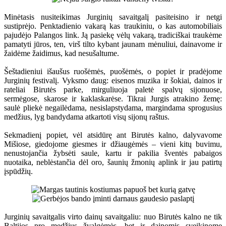
Minėtasis nusiteikimas Jurginių savaitgalį pasiteisino ir netgi
sustiprėjo. Penktadienio vakarą kas traukiniu, o kas automobiliais
pajudėjo Palangos link. Ją pasiekę vėlų vakarą, tradiciškai traukėme
pamatyti jūros, ten, virš tilto kybant jaunam mėnuliui, dainavome ir
žaidėme žaidimus, kad nesušaltume.
Šeštadieniui išaušus ruošėmės, puošėmės, o popiet ir pradėjome
Jurginių festivalį. Vyksmo daug: eisenos muzika ir šokiai, dainos ir
rateliai Birutės parke, mirguliuoja paletė spalvų sijonuose,
sermėgose, skarose ir kaklaskarėse. Tikrai Jurgis atrakino žemę:
saulė pliekė negailėdama, nesislapstydama, margindama sprogusius
medžius, lyg bandydama atkartoti visų sijonų raštus.
Sekmadienį popiet, vėl atsidūrę ant Birutės kalno, dalyvavome
Mišiose, giedojome giesmes ir džiaugėmės – vieni kitų buvimu,
nenustojančia žybsėti saule, kartu ir pakilia šventės pabaigos
nuotaika, neblėstančia dėl oro, šaunių žmonių aplink ir jau patirtų
įspūdžių.
Jurginių savaitgalis virto dainų savaitgaliu: nuo Birutės kalno ne tik
Baltijos pro medžius žvalgėmės, bet ir dainomis sveikinome