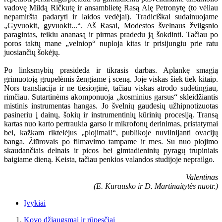
vadovę Mildą Ričkutę ir ansamblietę Rasą Alę Petronytę (to vėliau
nepamiršta padaryti ir laidos vedėjai). Tradiciškai sudainuojame
„Gyvuokit, gyvuokit...“. Aš Rasai, Modestos švelnaus žvilgsnio
paragintas, teikiu ananasą ir pirmas pradedu ją šokdinti. Tačiau po
poros taktų mane „velniop“ nuploja kitas ir prisijungiu prie ratu
juosiančių šokėjų.
Po linksmybių prasideda ir tikrasis darbas. Aplankę smagią
grimuotoją grupelėmis žengiame į sceną. Joje viskas šiek tiek kitaip.
Nors transliacija ir ne tiesioginė, tačiau viskas atrodo sudėtingiau,
rimčiau. Sutartinėms akomponuoja „kosminius garsus“ skleidžiantis
mistinis instrumentas hangas. Jo švelnių gaudesių užhipnotizuotas
pasineriu į dainų, šokių ir instrumentinių kūrinių procesiją. Transą
kartas nuo karto pertraukia garso ir mikrofonų derinimas, pristatymai
bei, kažkam riktelėjus „plojimai!“, publikoje nuvilnijanti ovacijų
banga. Žiūrovais po filmavimo tampame ir mes. Su nuo plojimo
skaudančiais delnais ir picos bei gimtadieninių pyragų trupiniais
baigiame dieną. Keista, tačiau penkios valandos studijoje neprailgo.
Valentinas
(E. Kurausko ir D. Martinaitytės nuotr.)
Įvykiai
Kovo džiaugsmai ir rūpesčiai