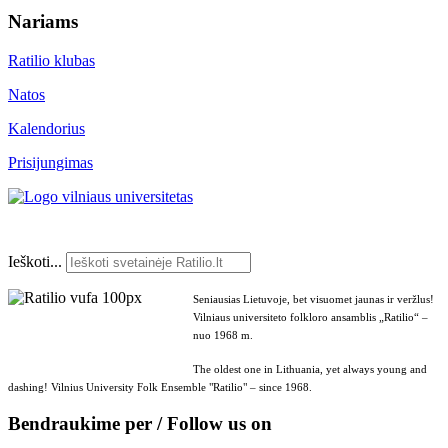
Nariams
Ratilio klubas
Natos
Kalendorius
Prisijungimas
Ieškoti...
Seniausias Lietuvoje, bet visuomet jaunas ir veržlus!
Vilniaus universiteto folkloro ansamblis „Ratilio“ –
nuo 1968 m.
The oldest one in Lithuania, yet always young and
dashing! Vilnius University Folk Ensemble "Ratilio" – since 1968.
Bendraukime per / Follow us on