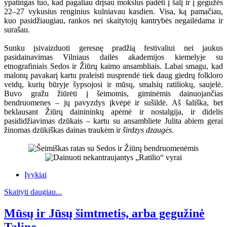
ypatingas tuo, kad pagaliau drįsau mokslus padėti į šalį ir į gegužės
22–27 vykusius renginius kulniavau kasdien. Visa, ką pamačiau,
kuo pasidžiaugiau, rankos nei skaitytojų kantrybės negailėdama ir
surašau.
Sunku įsivaizduoti geresnę pradžią festivaliui nei jaukus
pasidainavimas Vilniaus dailės akademijos kiemelyje su
etnografiniais Sedos ir Žiūrų kaimo ansambliais. Labai smagu, kad
malonų pavakarį kartu praleisti nusprendė tiek daug giedrų folkloro
veidų, kurių būryje šypsojosi ir mūsų, smalsių ratiliokų, saujelė.
Buvo gražu žiūrėti į šeimomis, giminėmis dainuojančias
bendruomenes – jų pavyzdys įkvėpė ir sušildė. Aš šališka, bet
beklausant Žiūrų dainininkų apėmė ir nostalgija, ir didelis
pasididžiavimas dzūkais – kartu su ansambliete Julita abiem gerai
žinomas dzūkiškas dainas traukėm ir
širdzys dzaugės
.
Įvykiai
Skaityti daugiau...
Mūsų ir Jūsų šimtmetis, arba gegužinė