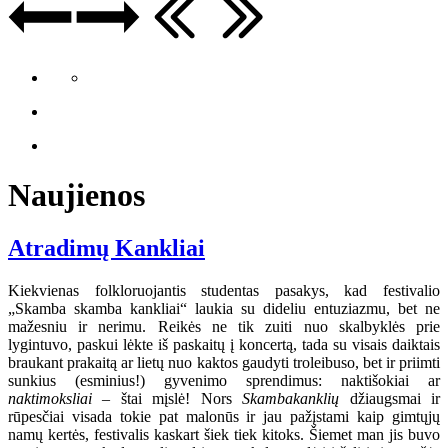
Naujienos
Atradimų Kankliai
Kiekvienas folkloruojantis studentas pasakys, kad festivalio
„Skamba skamba kankliai“ laukia su dideliu entuziazmu, bet ne
mažesniu ir nerimu. Reikės ne tik zuiti nuo skalbyklės prie
lygintuvo, paskui lėkte iš paskaitų į koncertą, tada su visais daiktais
braukant prakaitą ar lietų nuo kaktos gaudyti troleibuso, bet ir priimti
sunkius (esminius!) gyvenimo sprendimus: naktišokiai ar
naktimoksliai
– štai mįslė! Nors
Skambakanklių
džiaugsmai ir
rūpesčiai visada tokie pat malonūs ir jau pažįstami kaip gimtųjų
namų kertės, festivalis kaskart šiek tiek kitoks. Šiemet man jis buvo