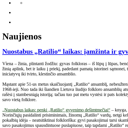
Naujienos
Nuostabus „Ratilio“ laikas: įamžinta ir gy
Vìena – žinia, plintanti žodžiu: gyvas folkloras – iš lūpų į lūpas, bend
žinią aplink, bet ir laiku į priekį, padedant pamatą istorinei sąmone
iniciatyvų iki tvirto, klestinčio ansamblio.
Mąstant apie 51-us metus skaičiuojantį „Ratilio“ ansamblį, nebeužtenka 
1968-ieji. Nuo tada iki šiandien Lietuva liudijo folkloro ansamblių ats
rašėsi į stambesniąją istoriją; tačiau tuo pat metu vystėsi ir pats kole
savo vietą folklore.
„Nuostabus laikas: penki „Ratilio“ gyvenimo dešimtmečiai“
– knyga, s
Norinčiųjų pasidalinti prisiminimais, žinomų „Ratilio“ vardų, netgi k
pokalbių idėja – neatsitiktinai folkloriška: gyvi pasakojimai tarsi ska
savo pasakojimus spausdintuose puslapiuose, taip tapdami „Ratilio“ reiš