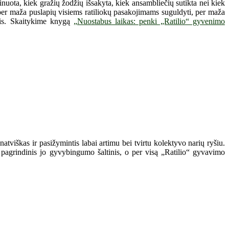
uota, kiek gražių žodžių išsakyta, kiek ansambliečių sutikta nei kiek
, per maža puslapių visiems ratiliokų pasakojimams suguldyti, per maža
ęsis. Skaitykime knygą
„Nuostabus laikas: penki „Ratilio“ gyvenimo
atviškas ir pasižymintis labai artimu bei tvirtu kolektyvo narių ryšiu.
 pagrindinis jo gyvybingumo šaltinis, o per visą „Ratilio“ gyvavimo