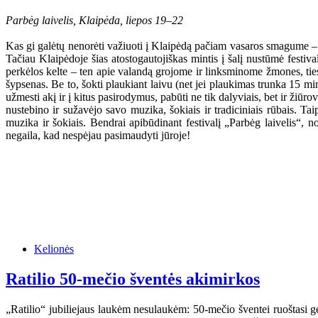
Parbėg laivelis, Klaipėda, liepos 19–22
Kas gi galėtų nenorėti važiuoti į Klaipėdą pačiam vasaros smagume – sau
Tačiau Klaipėdoje šias atostogautojiškas mintis į šalį nustūmė festi
perkėlos kelte – ten apie valandą grojome ir linksminome žmones, ties
šypsenas. Be to, šokti plaukiant laivu (net jei plaukimas trunka 15 m
užmesti akį ir į kitus pasirodymus, pabūti ne tik dalyviais, bet ir žiūro
nustebino ir sužavėjo savo muzika, šokiais ir tradiciniais rūbais. Ta
muzika ir šokiais. Bendrai apibūdinant festivalį „Parbėg laivelis“, no
negaila, kad nespėjau pasimaudyti jūroje!
Kelionės
Ratilio 50-mečio šventės akimirkos
„Ratilio“ jubiliejaus laukėm nesulaukėm: 50-mečio šventei ruoštasi ger