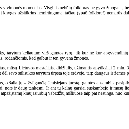
utos savimonės momentas. Visgi jis nebūtų folkloras be gyvo žmogaus, be 
udėta į knygas užsitikrins nemirtingumą, tačiau (ypač folklore!) nemar
oks, tarytum keliautum virš gamtos tyrų, tik kur ne kur apgyvendint
mis, rodančiomis, kad galbūt ir ten gyvena žmonės.
as, mūsų Lietuvos masteliais, didžiulis, užimantis apytiksliai 2 mln. 
t dėl savo stilistikos tarytum tirpsta toje erdvėje, tarp dangaus ir žemės p
, o šalia jų – žvilgančią Jenisiejaus juostą, gamtos ansamblis pasipil
i, nors ir daug tankesni. Ir ant tų kalnų garsiai suskambėjo ir mūsų lie
ire atpažįstamų kraujasiurbių vabzdžių miškuose taip pat nestinga, nuo ku