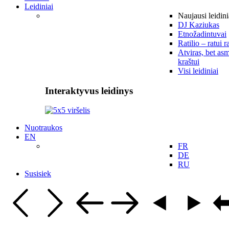
Leidiniai
Naujausi leidini
DJ Kaziukas
Etnožadintuvai
Ratilio – ratui r
Atviras, bet asm
kraštui
Visi leidiniai
Interaktyvus leidinys
Nuotraukos
EN
FR
DE
RU
Susisiek