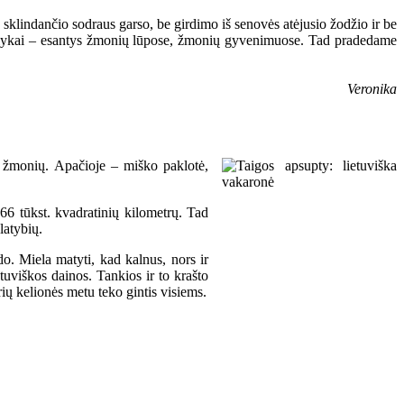
sklindančio sodraus garso, be girdimo iš senovės atėjusio žodžio ir be
ūs dalykai – esantys žmonių lūpose, žmonių gyvenimuose. Tad pradedame
Veronika
ų žmonių. Apačioje – miško paklotė,
366 tūkst. kvadratinių kilometrų. Tad
latybių.
do. Miela matyti, kad kalnus, nors ir
tuviškos dainos. Tankios ir to krašto
rių kelionės metu teko gintis visiems.