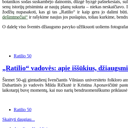
botanikos sodas suskambėjo dainomis, dūzgė byzgė pašnekesiais, sulin
senų istorijų prisiminta ar naujų planų sukurta – niekas neskaičiavo.
žodžių nupasakoti, kas gi tas „Ratilio“ ir kaip gera jo dalimi būt
dešimtmečiai“
ir rašykime naujus jos puslapius, toliau kurkime, bendra
O dalelę viso šventės džiaugsmo pavyko užfiksuoti uoliems fotografam
Ratilio 50
„Ratilio“ vadovės: apie iššūkius, džiaugsm
Šiemet 50-ąjį gimtadienį švenčiantis Vilniaus universiteto folkloro an
Dabartinės jo vadovės Milda Ričkutė ir Kristina Aponavičiūtė paste
laikotarpį buvę momentų, kai nuo narių bendruomeniškumo priklausė 
Ratilio 50
Skaityti daugiau...