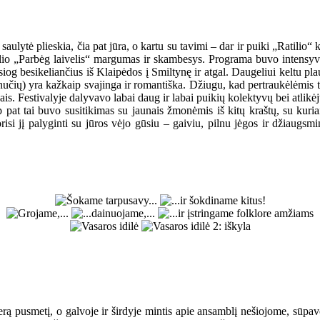
lytė plieskia, čia pat jūra, o kartu su tavimi – dar ir puiki „Ratilio“ k
valio „Parbėg laivelis“ margumas ir skambesys. Programa buvo intensyvi
iog besikeliančius iš Klaipėdos į Smiltynę ir atgal. Daugeliui keltu p
inučių) yra kažkaip svajinga ir romantiška. Džiugu, kad pertraukėlėmis t
vais. Festivalyje dalyvavo labai daug ir labai puikių kolektyvų bei atlikėjų
ip pat tai buvo susitikimas su jaunais žmonėmis iš kitų kraštų, su kur
risi jį palyginti su jūros vėjo gūsiu – gaiviu, pilnu jėgos ir džiaugsmi
ą pusmetį, o galvoje ir širdyje mintis apie ansamblį nešiojome, sūpavom