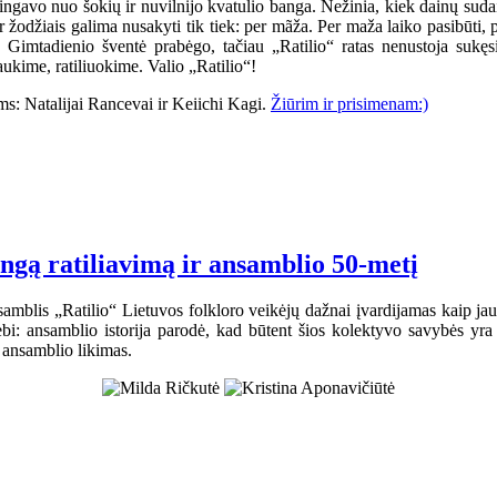
gavo nuo šokių ir nuvilnijo kvatulio banga. Nežinia, kiek dainų sudain
 Ir žodžiais galima nusakyti tik tiek: per mãža. Per maža laiko pasibūti
i. Gimtadienio šventė prabėgo, tačiau „Ratilio“ ratas nenustoja suk
ukime, ratiliuokime. Valio „Ratilio“!
s: Natalijai Rancevai ir Keiichi Kagi.
Žiūrim ir prisimenam:)
ingą ratiliavimą ir ansamblio 50-metį
samblis „Ratilio“ Lietuvos folkloro veikėjų dažnai įvardijamas kaip jaun
bi: ansamblio istorija parodė, kad būtent šios kolektyvo savybės yra
ansamblio likimas.