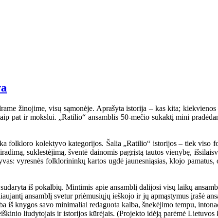
va
rame žinojime, visų sąmonėje. Aprašyta istorija – kas kita; kiekvienos ta
i, taip pat ir mokslui. „Ratilio“ ansamblis 50-mečio sukaktį mini pradėd
folkloro kolektyvo kategorijos. Šalia „Ratilio“ istorijos – tiek viso fol
iradimą, suklestėjimą, šventė dainomis pagrįstą tautos vienybę, išsilaisv
ktyvas: vyresnės folklorininkų kartos ugdė jaunesniąsias, klojo pamatus, 
udaryta iš pokalbių. Mintimis apie ansamblį dalijosi visų laikų ansambli
eliaujantį ansamblį svetur priėmusiųjų ieškojo ir jų apmąstymus įrašė an
mba iš knygos savo minimaliai redaguota kalba, šnekėjimo tempu, intonaci
kinio liudytojais ir istorijos kūrėjais. (Projekto idėją parėmė Lietuvos 