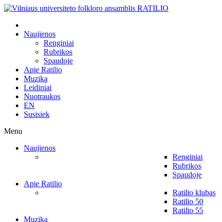
Naujienos
Renginiai
Rubrikos
Spaudoje
Apie Ratilio
Muzika
Leidiniai
Nuotraukos
EN
Susisiek
Menu
Naujienos
Renginiai
Rubrikos
Spaudoje
Apie Ratilio
Ratilio klubas
Ratilio 50
Ratilio 55
Muzika