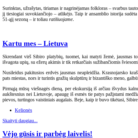
Surinktas, užrašytas, tiriamas ir nagrinėjamas folkloras – svarbus ta
jį tiesiogiai suvokiančiojo – atlikėjo. Taip ir ansamblio istorija s
51-ąjį sezoną – ir toliau
ratiliuojame
.
Kartu mes – Lietuva
Skrendant virš Sibiro platybių, tuomet, kai matyti žemė, jausmas t
išvagota upių, su ežerų akimis ir tik retkarčiais sužibančiomis švieso
Nusileidus pakitusios erdvės jausmas neapleidžia. Krasnojarsko krašt
pats miestas, nors ir turintis gražių skulptūrų ir bizantiško meno, galbū
Pirmąją mūsų viešnagės dieną, per ekskursiją iš arčiau išvydus kalnus
aukštesnius nei Lietuvoje, apaugę iš esmės tie patys pažįstami medžia
pievos, turtingos vaistiniais augalais. Beje, kaip ir buvo tikėtasi, Sib
Kelionės
Skaityti daugiau...
Vėjo gūsis ir parbėg laivelis!