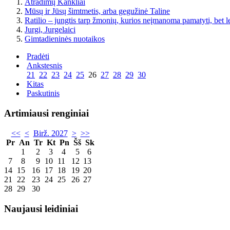
Atradimų Kankliai
Mūsų ir Jūsų šimtmetis, arba gegužinė Taline
Ratilio – jungtis tarp žmonių, kurios neįmanoma pamatyti, bet l
Jurgi, Jurgelaici
Gimtadieninės nuotaikos
Pradėti
Ankstesnis
21
22
23
24
25
26
27
28
29
30
Kitas
Paskutinis
Artimiausi renginiai
<<
<
Birž. 2027
>
>>
Pr
An
Tr
Kt
Pn
Šš
Sk
1
2
3
4
5
6
7
8
9
10
11
12
13
14
15
16
17
18
19
20
21
22
23
24
25
26
27
28
29
30
Naujausi leidiniai