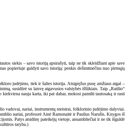
utos siekis – savo istoriją apsirašyti, taip ne tik skleidžiant apie save
amas popieriuje guldyti savo istoriją: penkis dešimtmečius nuo pirmųjų
kloro judėjimo, tiek ir šalies istorija. Atsigręžus pusę amžiaus atgal –
inimą, susidūrė su laisvę atgavusios valstybės iššūkiais. Taip „Ratilio“
o kiekviena nauja karta, iki pat dabar, mokosi pamilti tautosaką ir rasti
o vadovai, nariai, instrumentų meistrai, folklorinio judėjimo dalyviai.
samblio nariai, profesorė Ainė Ramonaitė ir Paulius Narušis. Knygos iš
jomis. Patys atsidūrę pateikėjų vietoje, ansambliečiai ir ne tik išguldė
kultūros taryba.)