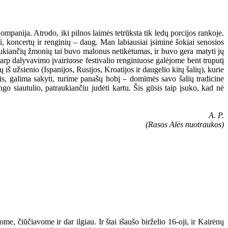
ompanija. Atrodo, iki pilnos laimės tetrūksta tik ledų porcijos rankoje.
, koncertų ir renginių – daug. Man labiausiai įsiminė šokiai senosios
laukiančių žmonių tai buvo malonus netikėtumas, ir buvo gera matyti jų
arp dalyvavimo įvairiuose festivalio renginiuose galėjome bent truputį
 iš užsienio (Ispanijos, Rusijos, Kroatijos ir daugelio kitų šalių), kurie
iais, galima sakyti, turime panašų hobį – domimės savo šalių tradicine
ngo siautulio, patraukiančiu judėti kartu. Šis gūsis taip įsuko, kad nė
A. P.
(Rasos Alės nuotraukos)
e, čiūčiavome ir dar ilgiau. Ir štai išaušo birželio 16-oji, ir Kairėnų