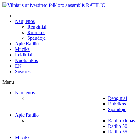
Naujienos
Renginiai
Rubrikos
Spaudoje
Apie Ratilio
Muzika
Leidiniai
Nuotraukos
EN
Susisiek
Menu
Naujienos
Renginiai
Rubrikos
Spaudoje
Apie Ratilio
Ratilio klubas
Ratilio 50
Ratilio 55
Muzika