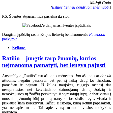
Mažoji Goda
(
Estijos lietuvių bendruomenės nuotr.
)
P.S. Šventės atgarsiai mus pasiekia iki šiol:
Daugiau įspūdžių rasite Estijos lietuvių bendruomenės
Facebook
paskyroje
.
Kelionės
Ratilio – jungtis tarp žmonių, kurios
neįmanoma pamatyti, bet lengva pajusti
Ansamblyje „Ratilio“ esu aštuonis mėnesius.
Jau
aštuonis ar
dar tik
aštuonis, negaliu pasakyti, bet per šį laiką daug ko išmokau,
pamačiau ir pajutau. Iš žalios naujokės, rugsėjo mėnesį dar
nesupratusios nei ketvirtadalio dainuojamų dainų žodžių ir
nemokėjusios tų žodžių perskaityti iš vyresniųjų lūpų, dabar virtau į
nuostabių žmonių būrį priimtą narę, kurios širdis, regis, visada ir
priklausė šiam kolektyvui. Tačiau ši istorija, kurią ketinu papasakoti,
yra ne apie mane. Tai apie vieną mano buvusios mokyklos
mokytoją.