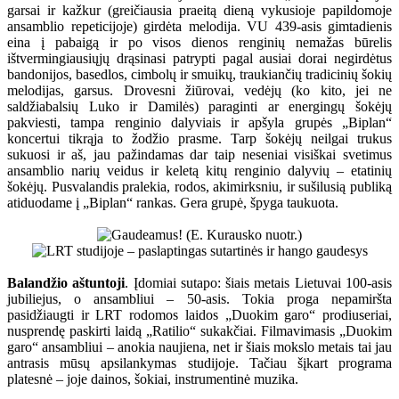
garsai ir kažkur (greičiausia praeitą dieną vykusioje papildomoje
ansamblio repeticijoje) girdėta melodija. VU 439-asis gimtadienis
eina į pabaigą ir po visos dienos renginių nemažas būrelis
ištvermingiausiųjų drąsinasi patrypti pagal ausiai dorai negirdėtus
bandonijos, basedlos, cimbolų ir smuikų, traukiančių tradicinių šokių
melodijas, garsus. Drovesni žiūrovai, vedėjų (ko kito, jei ne
saldžiabalsių Luko ir Damilės) paraginti ar energingų šokėjų
pakviesti, tampa renginio dalyviais ir apšyla grupės „Biplan“
koncertui tikrąja to žodžio prasme. Tarp šokėjų neilgai trukus
sukuosi ir aš, jau pažindamas dar taip neseniai visiškai svetimus
ansamblio narių veidus ir keletą kitų renginio dalyvių – etatinių
šokėjų. Pusvalandis pralekia, rodos, akimirksniu, ir sušilusią publiką
atiduodame į „Biplan“ rankas. Gera grupė, špyga taukuota.
Balandžio aštuntoji
. Įdomiai sutapo: šiais metais Lietuvai 100-asis
jubiliejus, o ansambliui – 50-asis. Tokia proga nepamiršta
pasidžiaugti ir LRT rodomos laidos „Duokim garo“ prodiuseriai,
nusprendę paskirti laidą „Ratilio“ sukakčiai. Filmavimasis „Duokim
garo“ ansambliui – anokia naujiena, net ir šiais mokslo metais tai jau
antrasis mūsų apsilankymas studijoje. Tačiau šįkart programa
platesnė – joje dainos, šokiai, instrumentinė muzika.