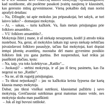
kad susitikome, abi puolėme pasakoti įvairių naujienų ir klausinėti,
kas geresnio mūsų gyvenimuose. Vieną pokalbio dalį man norisi
aprašyti detaliau:
– Na, Džiugile, tai apie mokslus jau pripasakojai, bet sakyk, ar turi
laisvo laiko? – domaujasi mokytoja.
– Ai, – sakau, – turiu kažkiek. Va, šiais metais prisijungiau prie
folkloro ansamblio...
– VU folkloro ansamblio?..
Mokytoja žiūri į mane, ir aš niekaip nesuprantu, kodėl ji atrodo tokia
nustebusi. Na, gerai, aš mokyklos laikais irgi savęs niekaip nebūčiau
įsivaizdavusi folkloro pasaulyje, tačiau šiai mokytojai, kuri drąsiai
imtųsi įdomių avantiūrų, nuostaba dėl mano gyvenimo posūkio
folkloro link yra gana įtartina. Bet nusprendusi, kad reikia jai
paaiškinti plačiau, tęsiu:
– Na, taip, yra toks kolektyvas „Ratilio“...
– Juokauji? – stebisi mokytoja, ir aš jau iš tiesų pasimetu, kas čia
negerai su tuo „Ratilio“.
– Na ne, aš tik rugsėjį prisijungiau.
– Tu tikrai nejuokauji? – jau su kažkokia keista šypsena dar kartą
klausia manęs mokytoja.
Dabar, jau tikrai visiškai sutrikusi, klausiamai pažiūriu į savo
mokytoją. Greičiausiai sutrikimas gerai matomas mano veide, nes
mokytoja skuba man paaiškinti:
– Juk aš irgi buvusi ratiliokė.