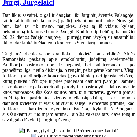
Jurgi, Jurgelaici
Dar likus savaitei, o gal ir daugiau, iki Jurginių šventės Palangoje,
ratiliokai tradicinės kelionės į pajūrį nekantraudami laukė. Nors gali
būti, kad tai tik mano, naujokės, akys tą iš vidaus kylantį
nekantrumą ir kituose bandė įžvelgti. Kad ir kaip bebūtų, balandžio
20–22 dienos žadėjo naujovę – pirmąją man išvyką su ansambliu;
iki tol dar laukė trečiadienio koncertas Signatarų namuose.
Taigi trečiadienio vakaras ratiliokus sukvietė į ansamblietės Ainės
Ramonaitės paskaitą apie etnokultūrinį judėjimą sovietmečiu.
Auditorija susirinko nors ir negausi, bet suinteresuota – po
pranešimo ilgai netilo diskusija, o renginį pabaigėme koncertu. Visgi
folkloristų auditorijoje koncertas įgavo kitokią nei įprasta reikšmę,
kurią puikiai užčiuopė ir prieš pradedant dainuoti įvardijo Damilė:
susirinkome ne pakoncertuoti, parodyti ar pasirodyti – dainavimas ir
kitos tautosakos išraiškos skirtos būti, būti tikriems, gyventi jomis;
todėl tądien pasirinktos vienos mieliausių dainų, jas su mumis
dainuoti kvietėme ir visus buvusius salėje. Koncertas priminė, kad
folkloras – kasdienio gyvenimo išraiška, kylanti iš žmogaus,
susišaukianti su juo ir jam artima. Taip šis vakaras tarsi davė toną ir
savaitgalio išvykai į Jurginių šventę.