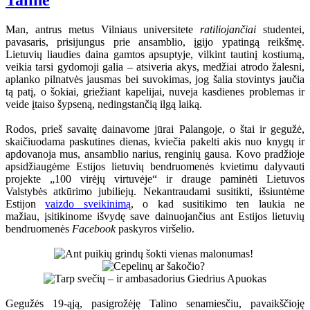
Taline
Man, antrus metus Vilniaus universitete
ratiliojančiai
studentei,
pavasaris, prisijungus prie ansamblio, įgijo ypatingą reikšmę.
Lietuvių liaudies daina gamtos apsuptyje, vilkint tautinį kostiumą,
veikia tarsi gydomoji galia – atsiveria akys, medžiai atrodo žalesni,
aplanko pilnatvės jausmas bei suvokimas, jog šalia stovintys jaučia
tą patį, o šokiai, griežiant kapelijai, nuveja kasdienes problemas ir
veide įtaiso šypseną, nedingstančią ilgą laiką.
Rodos, prieš savaitę dainavome jūrai Palangoje, o štai ir gegužė,
skaičiuodama paskutines dienas, kviečia pakelti akis nuo knygų ir
apdovanoja mus, ansamblio narius, renginių gausa. Kovo pradžioje
apsidžiaugėme Estijos lietuvių bendruomenės kvietimu dalyvauti
projekte „100 virėjų virtuvėje“ ir drauge paminėti Lietuvos
Valstybės atkūrimo jubiliejų. Nekantraudami susitikti, išsiuntėme
Estijon
vaizdo sveikinimą
, o kad susitikimo ten laukia ne
mažiau, įsitikinome išvydę save dainuojančius ant Estijos lietuvių
bendruomenės
Facebook
paskyros viršelio.
Gegužės 19-ąją, pasigrožėję Talino senamiesčiu, pavaikščioję