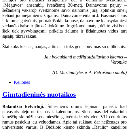
„Mėguvos“ ansamblį, švenčiantį 30-metį. Dainavome pajūry –
šeštadienį vakarop sveikinome savo dainomis jūrą, aplinkui smėlį
keliant jodinėjamiems žirgams. Dainavome eidami J. Basanavičiaus
ir kitomis gatvėmis, po naktišokių kopose, dainavome klausydamiesi
vedančio balso ir jūros šniokštimo. Ir grįžome, matyt, dėl to visi bent
šiek tiek gyvybingesni: prikelta žaluma ir išdainuotas vidus turi
sąsajų, tikrai sakau.
Štai koks keistas, naujas, artimas ir toks geras buvimas su ratiliokais.
Jau belaukianti medžių sužaliavimo kitąmet –
Veronika
(D. Martinaitytės ir A. Petrašiūno nuotr.)
Kelionės
Gimtadieninės nuotaikos
Balandžio ketvirtoji
. Šiltesniems orams lepinant panašu, kad
pavasaris atėjo ne tik pasak kalendoriaus. Siusdamas dėl vakarinių
kamščių skuodžiu senamiesčio gatvėmis ir vis vien VU centrinius
rūmus pasiekiu jau vėluodamas. Apie tai sužinau dar neįžengęs pro
universiteto vartus. Iš Didžiojo kiemo sklinda „Ratilio“ kapelijos