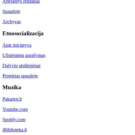
Artėjantys renginiai
Spaudoje
Archyvas
Etnosocializacija
Apie iniciatyvą
Užsiėmimų aprašymas
Dalyvių atsiliepimai
Projektas spaudoje
Muzika
Pakartot.lt
Youtube.com
Spotify.com
iBiblioteka.lt