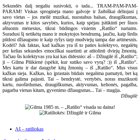
Sekundės dalį negaliu susivokti, o tada... TRAM-PAM-PAM-
PARAM! Viskas sproginėja mano galvoje ir žaibiškai dėliojasi į
savo vietas – jos meilė muzikai, nuostabus balsas, draugiškumas,
aktyvumas ir kitos savybės, kurios, kaip spėjau įsitikinti per šiuos
aštuonis mėnesius, tikrai būdingos visiems „Ratilio“ nariams.
Suradusi šį netikėtą mano ir mokytojos bendrumą, jaučiu, kaip širdis
pildosi džiaugsmo ir kaip ryšys tarp mudviejų tampa dar artimesnis.
Kodėl? Juk faktas, kad kažkas yra iš to paties kolektyvo, negalėtų
per kelias sekundes emociškai suartinti ar atitolinti dviejų žmonių.
Tačiau šis kolektyvas yra kai kas didesnio: aš – Džiugilė iš „Ratilio“;
ji – Gilma Plūkienė (spėkit, kur sutiko savo vyrą? :)) iš „Ratilio“.
Mes kartu ir dar daugybė kitų žmonių – iš „Ratilio“. Mus visus
kažkas sieja. Kažkas, ko įprastais būdais negalima pamatyti, bet ką
tikrai galima pajusti. Tai – bendrystė, vertybės, noras muzikuoti
kartu, nuoširdumas, draugiškumas, aktyvumas, kelionės, pagalba,
pagarba vienas kitam, gyvenimo džiaugsmas... Tai – magija.
Džiugilė
Aš – ratiliokas