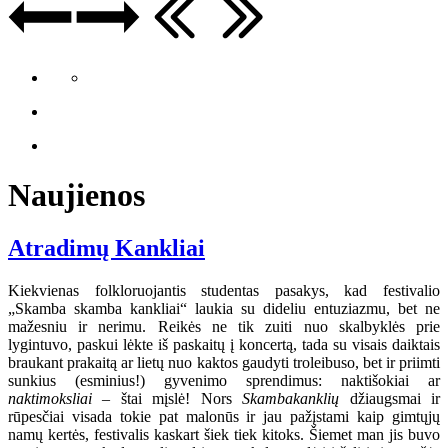
Naujienos
Atradimų Kankliai
Kiekvienas folkloruojantis studentas pasakys, kad festivalio
„Skamba skamba kankliai“ laukia su dideliu entuziazmu, bet ne
mažesniu ir nerimu. Reikės ne tik zuiti nuo skalbyklės prie
lygintuvo, paskui lėkte iš paskaitų į koncertą, tada su visais daiktais
braukant prakaitą ar lietų nuo kaktos gaudyti troleibuso, bet ir priimti
sunkius (esminius!) gyvenimo sprendimus: naktišokiai ar
naktimoksliai
– štai mįslė! Nors
Skambakanklių
džiaugsmai ir
rūpesčiai visada tokie pat malonūs ir jau pažįstami kaip gimtųjų
namų kertės, festivalis kaskart šiek tiek kitoks. Šiemet man jis buvo