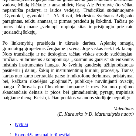
vadovę Mildą Ričkutę ir ansamblietę Rasą Alę Petronytę (to vėliau
nepamiršta padaryti ir laidos vedėjai). Tradiciškai sudainuojame
„Gyvuokit, gyvuokit...“. Aš Rasai, Modestos švelnaus žvilgsnio
paragintas, teikiu ananasą ir pirmas pradedu ją šokdinti. Tačiau po
poros taktų mane „velniop“ nuploja kitas ir prisijungiu prie ratu
juosiančių šokėjų.
Po linksmybių prasideda ir tikrasis darbas. Aplankę smagią
grimuotoją grupelėmis žengiame į sceną. Joje viskas šiek tiek kitaip.
Nors transliacija ir ne tiesioginė, tačiau viskas atrodo sudėtingiau,
rimčiau. Sutartinėms akomponuoja „kosminius garsus“ skleidžiantis
mistinis instrumentas hangas. Jo švelnių gaudesių užhipnotizuotas
pasineriu į dainų, šokių ir instrumentinių kūrinių procesiją. Transą
kartas nuo karto pertraukia garso ir mikrofonų derinimas, pristatymai
bei, kažkam riktelėjus „plojimai!“, publikoje nuvilnijanti ovacijų
banga. Žiūrovais po filmavimo tampame ir mes. Su nuo plojimo
skaudančiais delnais ir picos bei gimtadieninių pyragų trupiniais
baigiame dieną. Keista, tačiau penkios valandos studijoje neprailgo.
Valentinas
(E. Kurausko ir D. Martinaitytės nuotr.)
Įvykiai
Kovo džiaugsmai ir rūpesčiai