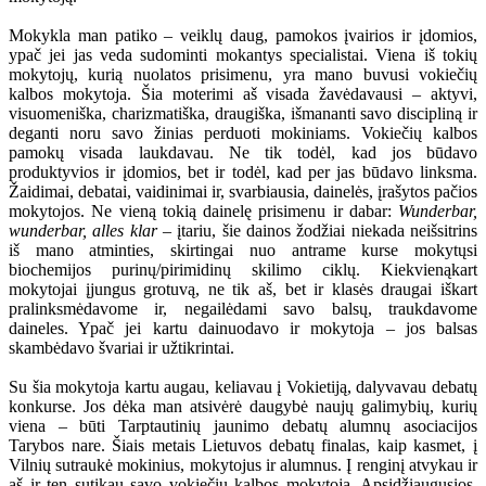
Mokykla man patiko – veiklų daug, pamokos įvairios ir įdomios,
ypač jei jas veda sudominti mokantys specialistai. Viena iš tokių
mokytojų, kurią nuolatos prisimenu, yra mano buvusi vokiečių
kalbos mokytoja. Šia moterimi aš visada žavėdavausi – aktyvi,
visuomeniška, charizmatiška, draugiška, išmananti savo discipliną ir
deganti noru savo žinias perduoti mokiniams. Vokiečių kalbos
pamokų visada laukdavau. Ne tik todėl, kad jos būdavo
produktyvios ir įdomios, bet ir todėl, kad per jas būdavo linksma.
Žaidimai, debatai, vaidinimai ir, svarbiausia, dainelės, įrašytos pačios
mokytojos. Ne vieną tokią dainelę prisimenu ir dabar:
Wunderbar,
wunderbar, alles klar
– įtariu, šie dainos žodžiai niekada neišsitrins
iš mano atminties, skirtingai nuo antrame kurse mokytųsi
biochemijos purinų/pirimidinų skilimo ciklų. Kiekvienąkart
mokytojai įjungus grotuvą, ne tik aš, bet ir klasės draugai iškart
pralinksmėdavome ir, negailėdami savo balsų, traukdavome
daineles. Ypač jei kartu dainuodavo ir mokytoja – jos balsas
skambėdavo švariai ir užtikrintai.
Su šia mokytoja kartu augau, keliavau į Vokietiją, dalyvavau debatų
konkurse. Jos dėka man atsivėrė daugybė naujų galimybių, kurių
viena – būti Tarptautinių jaunimo debatų alumnų asociacijos
Tarybos nare. Šiais metais Lietuvos debatų finalas, kaip kasmet, į
Vilnių sutraukė mokinius, mokytojus ir alumnus. Į renginį atvykau ir
aš ir ten sutikau savo vokiečių kalbos mokytoją. Apsidžiaugusios,