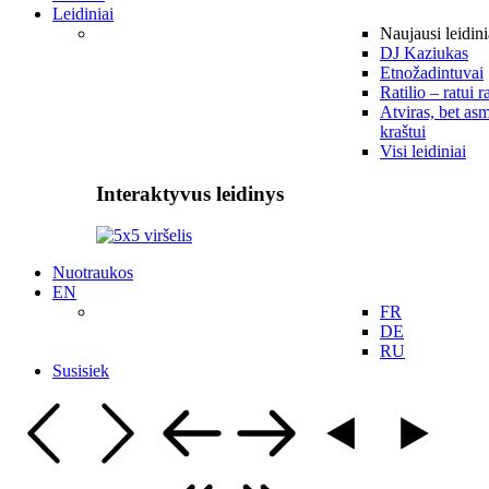
Leidiniai
Naujausi leidini
DJ Kaziukas
Etnožadintuvai
Ratilio – ratui r
Atviras, bet asm
kraštui
Visi leidiniai
Interaktyvus leidinys
Nuotraukos
EN
FR
DE
RU
Susisiek