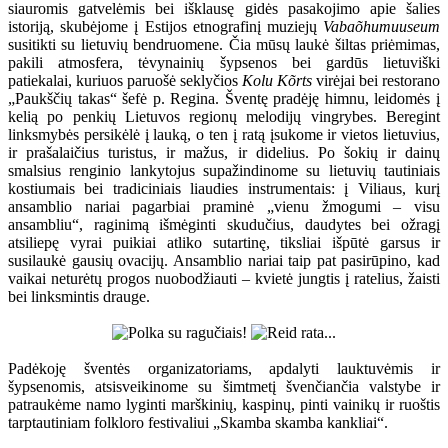
siauromis gatvelėmis bei išklausę gidės pasakojimo apie šalies
istoriją, skubėjome į Estijos etnografinį muziejų
Vabaõhumuuseum
susitikti su lietuvių bendruomene. Čia mūsų laukė šiltas priėmimas,
pakili atmosfera, tėvynainių šypsenos bei gardūs lietuviški
patiekalai, kuriuos paruošė seklyčios
Kolu Kõrts
virėjai bei restorano
„Paukščių takas“ šefė p. Regina. Šventę pradėję himnu, leidomės į
kelią po penkių Lietuvos regionų melodijų vingrybes. Beregint
linksmybės persikėlė į lauką, o ten į ratą įsukome ir vietos lietuvius,
ir prašalaičius turistus, ir mažus, ir didelius. Po šokių ir dainų
smalsius renginio lankytojus supažindinome su lietuvių tautiniais
kostiumais bei tradiciniais liaudies instrumentais: į Viliaus, kurį
ansamblio nariai pagarbiai praminė „vienu žmogumi – visu
ansambliu“, raginimą išmėginti skudučius, daudytes bei ožragį
atsiliepę vyrai puikiai atliko sutartinę, tiksliai išpūtė garsus ir
susilaukė gausių ovacijų. Ansamblio nariai taip pat pasirūpino, kad
vaikai neturėtų progos nuobodžiauti – kvietė jungtis į ratelius, žaisti
bei linksmintis drauge.
Padėkoję šventės organizatoriams, apdalyti lauktuvėmis ir
šypsenomis, atsisveikinome su šimtmetį švenčiančia valstybe ir
patraukėme namo lyginti marškinių, kaspinų, pinti vainikų ir ruoštis
tarptautiniam folkloro festivaliui „Skamba skamba kankliai“.