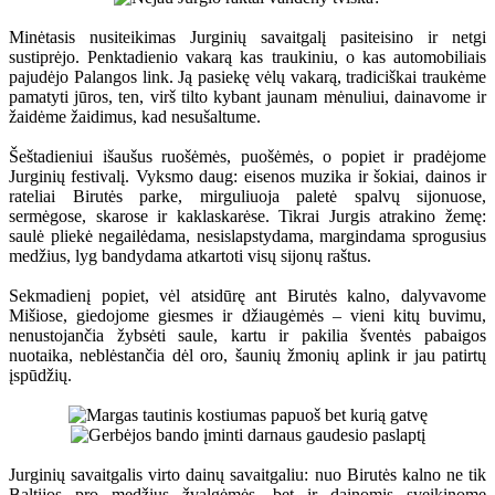
Minėtasis nusiteikimas Jurginių savaitgalį pasiteisino ir netgi
sustiprėjo. Penktadienio vakarą kas traukiniu, o kas automobiliais
pajudėjo Palangos link. Ją pasiekę vėlų vakarą, tradiciškai traukėme
pamatyti jūros, ten, virš tilto kybant jaunam mėnuliui, dainavome ir
žaidėme žaidimus, kad nesušaltume.
Šeštadieniui išaušus ruošėmės, puošėmės, o popiet ir pradėjome
Jurginių festivalį. Vyksmo daug: eisenos muzika ir šokiai, dainos ir
rateliai Birutės parke, mirguliuoja paletė spalvų sijonuose,
sermėgose, skarose ir kaklaskarėse. Tikrai Jurgis atrakino žemę:
saulė pliekė negailėdama, nesislapstydama, margindama sprogusius
medžius, lyg bandydama atkartoti visų sijonų raštus.
Sekmadienį popiet, vėl atsidūrę ant Birutės kalno, dalyvavome
Mišiose, giedojome giesmes ir džiaugėmės – vieni kitų buvimu,
nenustojančia žybsėti saule, kartu ir pakilia šventės pabaigos
nuotaika, neblėstančia dėl oro, šaunių žmonių aplink ir jau patirtų
įspūdžių.
Jurginių savaitgalis virto dainų savaitgaliu: nuo Birutės kalno ne tik
Baltijos pro medžius žvalgėmės, bet ir dainomis sveikinome