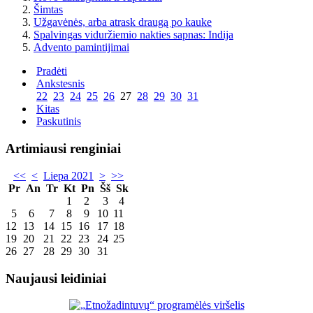
Šimtas
Užgavėnės, arba atrask draugą po kauke
Spalvingas viduržiemio nakties sapnas: Indija
Advento pamintijimai
Pradėti
Ankstesnis
22
23
24
25
26
27
28
29
30
31
Kitas
Paskutinis
Artimiausi renginiai
<<
<
Liepa 2021
>
>>
Pr
An
Tr
Kt
Pn
Šš
Sk
1
2
3
4
5
6
7
8
9
10
11
12
13
14
15
16
17
18
19
20
21
22
23
24
25
26
27
28
29
30
31
Naujausi leidiniai