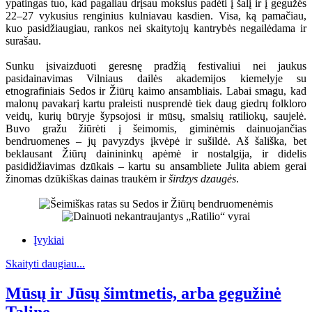
ypatingas tuo, kad pagaliau drįsau mokslus padėti į šalį ir į gegužės
22–27 vykusius renginius kulniavau kasdien. Visa, ką pamačiau,
kuo pasidžiaugiau, rankos nei skaitytojų kantrybės negailėdama ir
surašau.
Sunku įsivaizduoti geresnę pradžią festivaliui nei jaukus
pasidainavimas Vilniaus dailės akademijos kiemelyje su
etnografiniais Sedos ir Žiūrų kaimo ansambliais. Labai smagu, kad
malonų pavakarį kartu praleisti nusprendė tiek daug giedrų folkloro
veidų, kurių būryje šypsojosi ir mūsų, smalsių ratiliokų, saujelė.
Buvo gražu žiūrėti į šeimomis, giminėmis dainuojančias
bendruomenes – jų pavyzdys įkvėpė ir sušildė. Aš šališka, bet
beklausant Žiūrų dainininkų apėmė ir nostalgija, ir didelis
pasididžiavimas dzūkais – kartu su ansambliete Julita abiem gerai
žinomas dzūkiškas dainas traukėm ir
širdzys dzaugės
.
Įvykiai
Skaityti daugiau...
Mūsų ir Jūsų šimtmetis, arba gegužinė