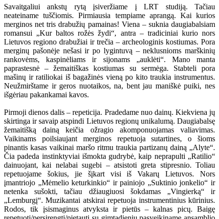
Savaitgaliui ankstų rytą įsiveržiame į LRT studiją. Tačiau
neateiname tuščiomis. Pirmiausia tempiame aprangą. Kai kurios
merginos net tris drabužių pamainas! Viena – suknia daugiabalsiam
romansui „Kur baltos rožės žydi“, antra – tradiciniai kurio nors
Lietuvos regiono drabužiai ir trečia – archeologinis kostiumas. Pora
merginų pašonėje nešasi ir po lygintuvą – neklusnioms marškinių
rankovėms, kaspinėliams ir sijonams „auklėti“. Mano manta
paprastesnė – žemaitiškas kostiumas su sermėga. Stabteli pora
mašinų ir ratiliokai iš bagažinės vieną po kito traukia instrumentus.
Neužmirštame ir geros nuotaikos, na, bent jau maniškė puiki, nes
išgėriau pakankamai kavos.
Pirmoji dienos dalis – repeticija. Pradedame nuo dainų. Kiekviena jų
skirtinga ir savaip atspindi Lietuvos regionų unikalumą. Daugiabalsę
žemaitišką dainą keičia ožragio akomponuojamas valiavimas.
Vaikinams poilsiaujant merginos repetuoja sutartines, o šioms
pinantis kasas vaikinai maršo ritmu traukia partizanų dainą „Alyte“.
Čia padeda instinktyviai išmokta gudrybė, kaip neprapulti „Ratilio“
dainuojant, kai nelabai sugebi – atsistoti greta stipresnio. Toliau
repetuojame šokius, jie šįkart visi iš Vakarų Lietuvos. Nors
įmantriojo „Mėmelio keturkinkio“ ir painiojo „Suktinio jonkelio“ ir
netenka sušokti, tačiau džiaugiuosi šokdamas „Vingierką“ ir
„Lemburgį“. Muzikantai atskirai repetuoja instrumentinius kūrinius.
Rodos, tik įsismaginus atvyksta ir pietūs – kalnas picų. Baigę
repetuoti/persirengti/pietauti su gimtadieniu pasveikiname ansamblio