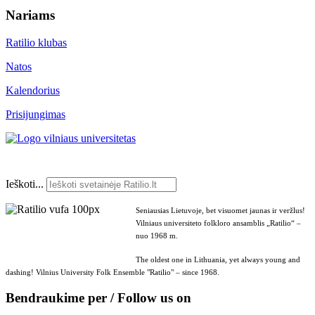
Nariams
Ratilio klubas
Natos
Kalendorius
Prisijungimas
Ieškoti...
Seniausias Lietuvoje, bet visuomet jaunas ir veržlus!
Vilniaus universiteto folkloro ansamblis „Ratilio“ –
nuo 1968 m.
The oldest one in Lithuania, yet always young and
dashing! Vilnius University Folk Ensemble "Ratilio" – since 1968.
Bendraukime per / Follow us on