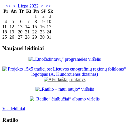
<<
<
Liepa 2022
>
>>
Pr
An
Tr
Kt
Pn
Šš
Sk
1
2
3
4
5
6
7
8
9
10
11
12
13
14
15
16
17
18
19
20
21
22
23
24
25
26
27
28
29
30
31
Naujausi leidiniai
Visi leidiniai
Ratilio