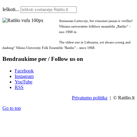
Ieškoti...
Seniausias Lietuvoje, bet visuomet jaunas ir veržlus!
Vilniaus universiteto folkloro ansamblis „Ratilio“ –
nuo 1968 m.
The oldest one in Lithuania, yet always young and
dashing! Vilnius University Folk Ensemble "Ratilio" – since 1968.
Bendraukime per / Follow us on
Facebook
Instagram
YouTube
RSS
Privatumo politika
| © Ratilio.lt
Go to top