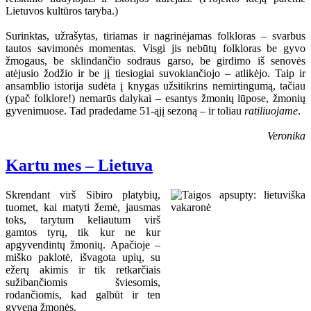
Lietuvos kultūros taryba.)
Surinktas, užrašytas, tiriamas ir nagrinėjamas folkloras – svarbus
tautos savimonės momentas. Visgi jis nebūtų folkloras be gyvo
žmogaus, be sklindančio sodraus garso, be girdimo iš senovės
atėjusio žodžio ir be jį tiesiogiai suvokiančiojo – atlikėjo. Taip ir
ansamblio istorija sudėta į knygas užsitikrins nemirtingumą, tačiau
(ypač folklore!) nemarūs dalykai – esantys žmonių lūpose, žmonių
gyvenimuose. Tad pradedame 51-ąjį sezoną – ir toliau
ratiliuojame
.
Veronika
Kartu mes – Lietuva
Skrendant virš Sibiro platybių,
tuomet, kai matyti žemė, jausmas
toks, tarytum keliautum virš
gamtos tyrų, tik kur ne kur
apgyvendintų žmonių. Apačioje –
miško paklotė, išvagota upių, su
ežerų akimis ir tik retkarčiais
sužibančiomis šviesomis,
rodančiomis, kad galbūt ir ten
gyvena žmonės.