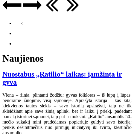
Naujienos
Nuostabus „Ratilio“ laikas: įamžinta ir
gyva
Vìena – žinia, plintanti žodžiu: gyvas folkloras – iš lūpų į lūpas,
bendrame žinojime, visų sąmonėje. Aprašyta istorija – kas kita;
kiekvienos tautos siekis – savo istoriją apsirašyti, taip ne tik
skleidžiant apie save žinią aplink, bet ir laiku į priekį, padedant
pamatą istorinei sąmonei, taip pat ir mokslui. „Ratilio“ ansamblis 50-
mečio sukaktį mini pradėdamas popieriuje guldyti savo istoriją:
penkis dešimtmečius nuo pirmųjų iniciatyvų iki tvirto, klestinčio
ansamblio.