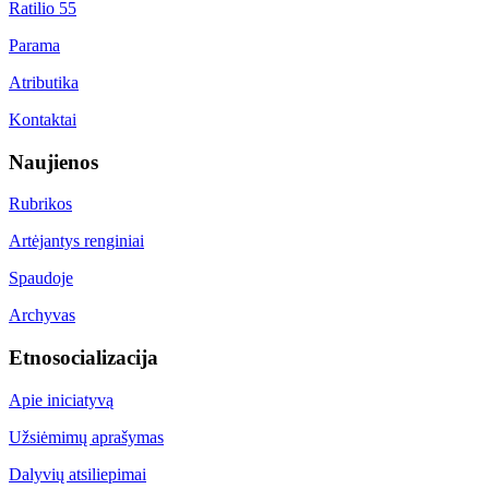
Ratilio 55
Parama
Atributika
Kontaktai
Naujienos
Rubrikos
Artėjantys renginiai
Spaudoje
Archyvas
Etnosocializacija
Apie iniciatyvą
Užsiėmimų aprašymas
Dalyvių atsiliepimai