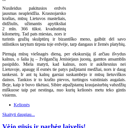
Nusileidus pakitusios erdvės
jausmas neapleidžia. Krasnojarsko
kraštas, mūsų Lietuvos masteliais,
didžiulis, užimantis apytiksliai
2 mln. 366 tūkst. kvadratinių
kilometrų. Tad pats miestas, nors ir
turintis gražių skulptūrų ir bizantiško meno, galbūt dėl savo
stilistikos tarytum tirpsta toje erdvėje, tarp dangaus ir žemės platybių.
Pirmąją mūsų viešnagės dieną, per ekskursiją iš arčiau išvydus
kalnus, o šalia jų – žvilgančią Jenisiejaus juostą, gamtos ansamblis
pasipildo. Miela matyti, kad kalnus, nors ir aukštesnius nei
Lietuvoje, apaugę iš esmės tie patys pažįstami medžiai, nors ir daug
tankesni. Ir ant tų kalnų garsiai suskambėjo ir mūsų lietuviškos
dainos. Tankios ir to krašto pievos, turtingos vaistiniais augalais.
Beje, kaip ir buvo tikėtasi, Sibire atpažįstamų kraujasiurbių vabzdžių
miškuose taip pat nestinga, nuo kurių kelionės metu teko gintis
visiems.
Kelionės
Skaityti daugiau...
Vėjo gūsis ir parbėg laivelis!