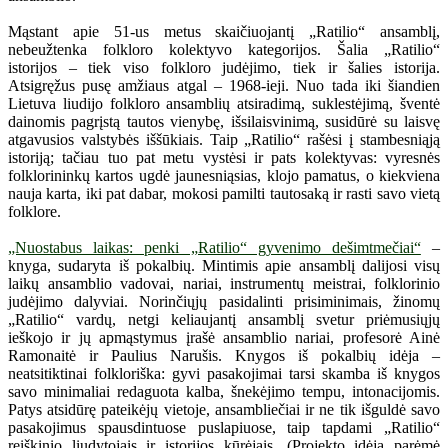
Mąstant apie 51-us metus skaičiuojantį „Ratilio“ ansamblį,
nebeužtenka folkloro kolektyvo kategorijos. Šalia „Ratilio“
istorijos – tiek viso folkloro judėjimo, tiek ir šalies istorija.
Atsigręžus pusę amžiaus atgal – 1968-ieji. Nuo tada iki šiandien
Lietuva liudijo folkloro ansamblių atsiradimą, suklestėjimą, šventė
dainomis pagrįstą tautos vienybę, išsilaisvinimą, susidūrė su laisvę
atgavusios valstybės iššūkiais. Taip „Ratilio“ rašėsi į stambesniąją
istoriją; tačiau tuo pat metu vystėsi ir pats kolektyvas: vyresnės
folklorininkų kartos ugdė jaunesniąsias, klojo pamatus, o kiekviena
nauja karta, iki pat dabar, mokosi pamilti tautosaką ir rasti savo vietą
folklore.
„Nuostabus laikas: penki „Ratilio“ gyvenimo dešimtmečiai“
–
knyga, sudaryta iš pokalbių. Mintimis apie ansamblį dalijosi visų
laikų ansamblio vadovai, nariai, instrumentų meistrai, folklorinio
judėjimo dalyviai. Norinčiųjų pasidalinti prisiminimais, žinomų
„Ratilio“ vardų, netgi keliaujantį ansamblį svetur priėmusiųjų
ieškojo ir jų apmąstymus įrašė ansamblio nariai, profesorė Ainė
Ramonaitė ir Paulius Narušis. Knygos iš pokalbių idėja –
neatsitiktinai folkloriška: gyvi pasakojimai tarsi skamba iš knygos
savo minimaliai redaguota kalba, šnekėjimo tempu, intonacijomis.
Patys atsidūrę pateikėjų vietoje, ansambliečiai ir ne tik išguldė savo
pasakojimus spausdintuose puslapiuose, taip tapdami „Ratilio“
reiškinio liudytojais ir istorijos kūrėjais. (Projekto idėją parėmė