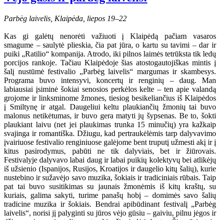
Parbėg laivelis, Klaipėda, liepos 19–22
Kas gi galėtų nenorėti važiuoti į Klaipėdą pačiam vasaros
smagume – saulytė plieskia, čia pat jūra, o kartu su tavimi – dar ir
puiki „Ratilio“ kompanija. Atrodo, iki pilnos laimės tetrūksta tik ledų
porcijos rankoje. Tačiau Klaipėdoje šias atostogautojiškas mintis į
šalį nustūmė festivalio „Parbėg laivelis“ margumas ir skambesys.
Programa buvo intensyvi, koncertų ir renginių – daug. Man
labiausiai įsiminė šokiai senosios perkėlos kelte – ten apie valandą
grojome ir linksminome žmones, tiesiog besikeliančius iš Klaipėdos
į Smiltynę ir atgal. Daugeliui keltu plaukiančių žmonių tai buvo
malonus netikėtumas, ir buvo gera matyti jų šypsenas. Be to, šokti
plaukiant laivu (net jei plaukimas trunka 15 minučių) yra kažkaip
svajinga ir romantiška. Džiugu, kad pertraukėlėmis tarp dalyvavimo
įvairiuose festivalio renginiuose galėjome bent truputį užmesti akį ir į
kitus pasirodymus, pabūti ne tik dalyviais, bet ir žiūrovais.
Festivalyje dalyvavo labai daug ir labai puikių kolektyvų bei atlikėjų
iš užsienio (Ispanijos, Rusijos, Kroatijos ir daugelio kitų šalių), kurie
nustebino ir sužavėjo savo muzika, šokiais ir tradiciniais rūbais. Taip
pat tai buvo susitikimas su jaunais žmonėmis iš kitų kraštų, su
kuriais, galima sakyti, turime panašų hobį – domimės savo šalių
tradicine muzika ir šokiais. Bendrai apibūdinant festivalį „Parbėg
laivelis“, norisi jį palyginti su jūros vėjo gūsiu – gaiviu, pilnu jėgos ir