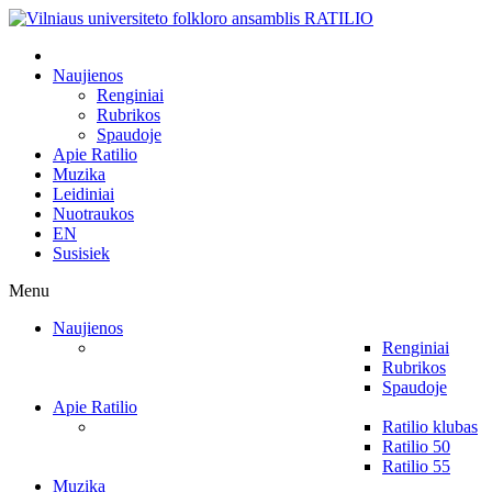
Naujienos
Renginiai
Rubrikos
Spaudoje
Apie Ratilio
Muzika
Leidiniai
Nuotraukos
EN
Susisiek
Menu
Naujienos
Renginiai
Rubrikos
Spaudoje
Apie Ratilio
Ratilio klubas
Ratilio 50
Ratilio 55
Muzika