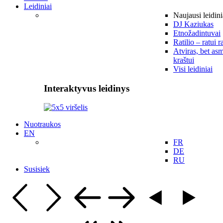
Leidiniai
Naujausi leidini
DJ Kaziukas
Etnožadintuvai
Ratilio – ratui r
Atviras, bet asm
kraštui
Visi leidiniai
Interaktyvus leidinys
Nuotraukos
EN
FR
DE
RU
Susisiek