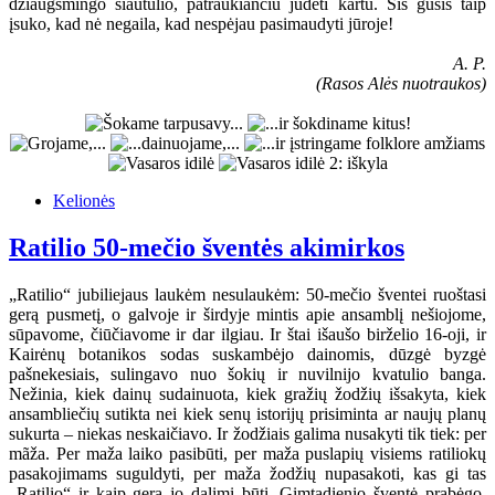
džiaugsmingo siautulio, patraukiančiu judėti kartu. Šis gūsis taip
įsuko, kad nė negaila, kad nespėjau pasimaudyti jūroje!
A. P.
(Rasos Alės nuotraukos)
Kelionės
Ratilio 50-mečio šventės akimirkos
„Ratilio“ jubiliejaus laukėm nesulaukėm: 50-mečio šventei ruoštasi
gerą pusmetį, o galvoje ir širdyje mintis apie ansamblį nešiojome,
sūpavome, čiūčiavome ir dar ilgiau. Ir štai išaušo birželio 16-oji, ir
Kairėnų botanikos sodas suskambėjo dainomis, dūzgė byzgė
pašnekesiais, sulingavo nuo šokių ir nuvilnijo kvatulio banga.
Nežinia, kiek dainų sudainuota, kiek gražių žodžių išsakyta, kiek
ansambliečių sutikta nei kiek senų istorijų prisiminta ar naujų planų
sukurta – niekas neskaičiavo. Ir žodžiais galima nusakyti tik tiek: per
mãža. Per maža laiko pasibūti, per maža puslapių visiems ratiliokų
pasakojimams suguldyti, per maža žodžių nupasakoti, kas gi tas
„Ratilio“ ir kaip gera jo dalimi būti. Gimtadienio šventė prabėgo,