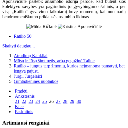
Aponavičiūtė pastebi: ansamblio istorija parodė, kad būtent šios
kolektyvo savybės yra pagrindinis jo gyvybingumo šaltinis, o per
visą „Ratilio“ gyvavimo laikotarpį buvę momentų, kai nuo narių
bendruomeniškumo priklausė ansamblio likimas.
Ratilio 50
Skaityti daugiau...
Atradimų Kankliai
Mūsų ir Jūsų šimtmetis, arba gegužinė Taline
Ratilio – jungtis tarp žmonių, kurios neįmanoma pamatyti, bet
lengva pajusti
Jurgi, Jurgelaici
Gimtadieninės nuotaikos
Pradėti
Ankstesnis
21
22
23
24
25
26
27
28
29
30
Kitas
Paskutinis
Artimiausi renginiai