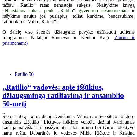
tačiau „Ratilio“ ratas nenustoja sukęsis. Skaitykime knygą
„Nuostabus laikas: penki „Ratilio“ gyvenimo dešimtmečiai“
ir
rašykime naujus jos puslapius, toliau kurkime, bendraukime,
ratiliuokime. Valio „Ratilio“!
O dalelę viso šventės džiaugsmo pavyko užfiksuoti uoliems
fotografams: Natalijai Rancevai ir Keiichi Kagi.
Žiūrim ir
prisimenam:)
Ratilio 50
„Ratilio“ vadovės: apie iššūkius,
džiaugsmingą ratiliavimą ir ansamblio
50-metį
Šiemet 50-ąjį gimtadienį švenčiantis Vilniaus universiteto folkloro
ansamblis „Ratilio“ Lietuvos folkloro veikėjų dažnai įvardijamas
kaip jaunatviškas ir pasižymintis labai artimu bei tvirtu kolektyvo
narių ryšiu. Dabartinės jo vadovės Milda Ričkutė ir Kristina