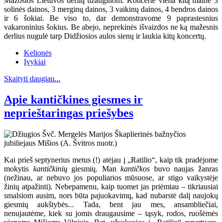
Mažosios Lietuvos derlių užauginom. Koncerte viena kitą mainė 3
solinės dainos, 3 merginų dainos, 3 vaikinų dainos, 4 bendros dainos
ir 6 šokiai. Be viso to, dar demonstravome 9 paprastesnius
vakaroninius šokius. Be abejo, neprekinės išvaizdos ne ką mažesnis
derlius nugulė tarp Didžiosios aulos sienų ir laukia kitų koncertų.
Kelionės
Įvykiai
Skaityti daugiau...
Apie kantičkines giesmes ir
neprieštaringas priešybes
Kai prieš septynerius metus (!) atėjau į „Ratilio“, kaip tik pradėjome
mokytis
kantičkinių
giesmių. Man
kantičkos
buvo naujas žanras
(nežinau, ar nebuvo jos populiarios mūsuose, ar stigo vaikystėje
žinių atpažinti). Nebepamenu, kaip tuomet jas priėmiau – tikriausiai
smalsiom ausim, nors būta pajuokavimų, kad nubarstė dalį naujokų
giesmių aukštybės... Tada, bent jau mes, ansambliečiai,
nenujautėme, kiek su jomis draugausime – tąsyk, rodos, ruošėmės