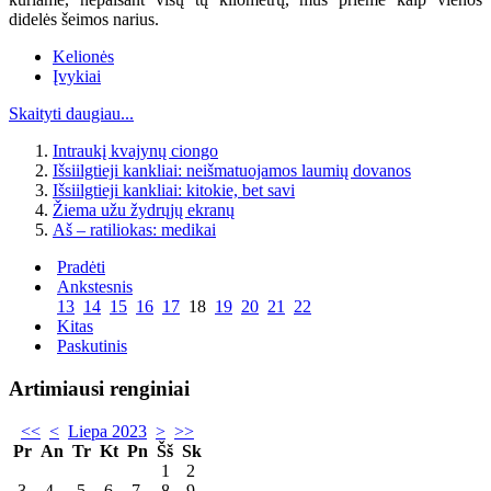
didelės šeimos narius.
Kelionės
Įvykiai
Skaityti daugiau...
Intraukį kvajynų ciongo
Išsiilgtieji kankliai: neišmatuojamos laumių dovanos
Išsiilgtieji kankliai: kitokie, bet savi
Žiema užu žydrųjų ekranų
Aš – ratiliokas: medikai
Pradėti
Ankstesnis
13
14
15
16
17
18
19
20
21
22
Kitas
Paskutinis
Artimiausi renginiai
<<
<
Liepa 2023
>
>>
Pr
An
Tr
Kt
Pn
Šš
Sk
1
2
3
4
5
6
7
8
9