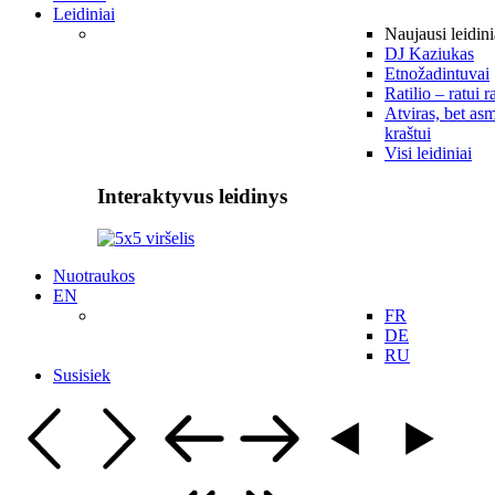
Leidiniai
Naujausi leidini
DJ Kaziukas
Etnožadintuvai
Ratilio – ratui r
Atviras, bet asm
kraštui
Visi leidiniai
Interaktyvus leidinys
Nuotraukos
EN
FR
DE
RU
Susisiek