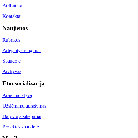
Atributika
Kontaktai
Naujienos
Rubrikos
Artėjantys renginiai
Spaudoje
Archyvas
Etnosocializacija
Apie iniciatyvą
Užsiėmimų aprašymas
Dalyvių atsiliepimai
Projektas spaudoje