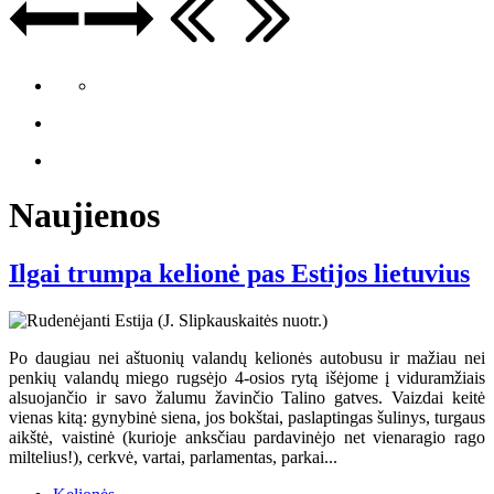
Naujienos
Ilgai trumpa kelionė pas Estijos lietuvius
Po daugiau nei aštuonių valandų kelionės autobusu ir mažiau nei
penkių valandų miego rugsėjo 4-osios rytą išėjome į viduramžiais
alsuojančio ir savo žalumu žavinčio Talino gatves. Vaizdai keitė
vienas kitą: gynybinė siena, jos bokštai, paslaptingas šulinys, turgaus
aikštė, vaistinė (kurioje anksčiau pardavinėjo net vienaragio rago
miltelius!), cerkvė, vartai, parlamentas, parkai...