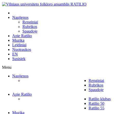
Naujienos
Renginiai
Rubrikos
Spaudoje
Apie Ratilio
Muzika
Leidiniai
Nuotraukos
EN
Susisiek
Menu
Naujienos
Renginiai
Rubrikos
Spaudoje
Apie Ratilio
Ratilio klubas
Ratilio 50
Ratilio 55
Muzika