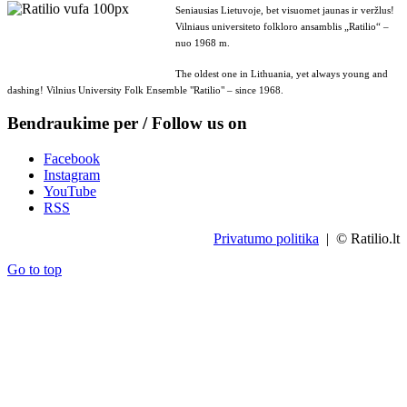
Seniausias Lietuvoje, bet visuomet jaunas ir veržlus!
Vilniaus universiteto folkloro ansamblis „Ratilio“ –
nuo 1968 m.
The oldest one in Lithuania, yet always young and
dashing! Vilnius University Folk Ensemble "Ratilio" – since 1968.
Bendraukime per / Follow us on
Facebook
Instagram
YouTube
RSS
Privatumo politika
| © Ratilio.lt
Go to top