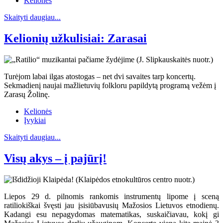
Kelionės
Skaityti daugiau...
Kelionių užkulisiai: Zarasai
Turėjom labai ilgas atostogas – net dvi savaites tarp koncertų.
Sekmadienį naujai mažlietuvių folkloru papildytą programą vežėm į
Zarasų Žolinę.
Kelionės
Įvykiai
Skaityti daugiau...
Visų akys – į pajūrį!
Liepos 29 d. pilnomis rankomis instrumentų lipome į sceną
ratiliokiškai švęsti jau įsisiūbavusių Mažosios Lietuvos etnodienų.
Kadangi esu nepagydomas matematikas, suskaičiavau, kokį gi