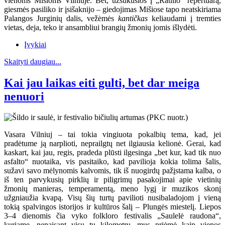
vienoms Mišioms Vilniuje. Bet, užsukusios į „Ratilio“ repertuarą,
giesmės pasiliko ir įsišaknijo – giedojimas Mišiose tapo neatskiriama
Palangos Jurginių dalis, vežėmės
kantičkas
keliaudami į tremties
vietas, deja, teko ir ansambliui brangių žmonių jomis išlydėti.
Įvykiai
Skaityti daugiau...
Kai jau laikas eiti gulti, bet dar meiga
nenuori
Vasara Vilniuj – tai tokia vingiuota pokalbių tema, kad, jei
pradėtume ją narplioti, neprailgtų net ilgiausia kelionė. Gerai, kad
kaskart, kai jau, regis, pradeda plūsti ilgesinga „bet kur, kad tik nuo
asfalto“ nuotaika, vis pasitaiko, kad pavilioja kokia tolima šalis,
sužavi savo mėlynomis kalvomis, tik iš nuogirdų pažįstama kalba, o
iš ten parvykusių pirklių ir piligrimų pasakojimai apie vietinių
žmonių manieras, temperamentą, meno lygį ir muzikos skonį
užgniaužia kvapą. Visų šių turtų pavilioti nusibaladojom į vieną
tokią spalvingos istorijos ir kultūros šalį – Plungės miestelį. Liepos
3–4 dienomis čia vyko folkloro festivalis „Saulelė raudona“,
kuriame, nepaisant visų tų kilometrų, mus priėmė kaip vienos