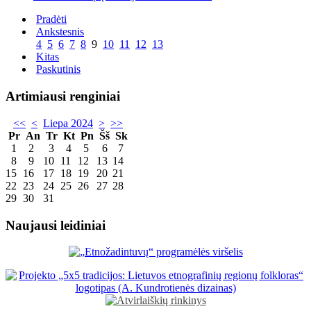
Pradėti
Ankstesnis
4
5
6
7
8
9
10
11
12
13
Kitas
Paskutinis
Artimiausi renginiai
<<
<
Liepa 2024
>
>>
Pr
An
Tr
Kt
Pn
Šš
Sk
1
2
3
4
5
6
7
8
9
10
11
12
13
14
15
16
17
18
19
20
21
22
23
24
25
26
27
28
29
30
31
Naujausi leidiniai