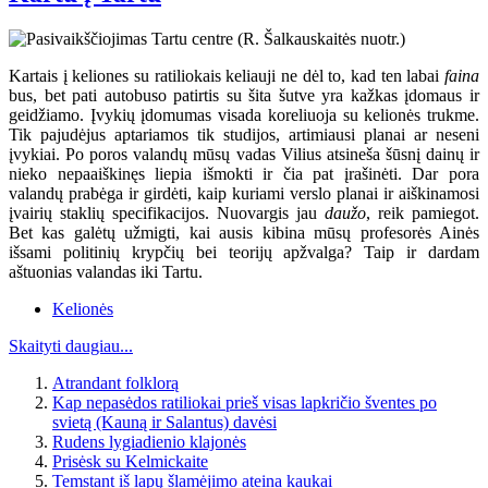
Kartais į keliones su ratiliokais keliauji ne dėl to, kad ten labai
faina
bus, bet pati autobuso patirtis su šita šutve yra kažkas įdomaus ir
geidžiamo. Įvykių įdomumas visada koreliuoja su kelionės trukme.
Tik pajudėjus aptariamos tik studijos, artimiausi planai ar neseni
įvykiai. Po poros valandų mūsų vadas Vilius atsineša šūsnį dainų ir
nieko nepaaiškinęs liepia išmokti ir čia pat įrašinėti. Dar pora
valandų prabėga ir girdėti, kaip kuriami verslo planai ir aiškinamosi
įvairių staklių specifikacijos. Nuovargis jau
daužo
, reik pamiegot.
Bet kas galėtų užmigti, kai ausis kibina mūsų profesorės Ainės
išsami politinių krypčių bei teorijų apžvalga? Taip ir dardam
aštuonias valandas iki Tartu.
Kelionės
Skaityti daugiau...
Atrandant folklorą
Kap nepasėdos ratiliokai prieš visas lapkričio šventes po
svietą (Kauną ir Salantus) davėsi
Rudens lygiadienio klajonės
Prisėsk su Kelmickaite
Temstant iš lapų šlamėjimo ateina kaukai