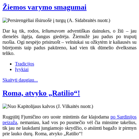
Žiemos varymo smagumai
Dar ką tik, rodos,
leliumavom
adventiškas dainukes, o žiū – jau
dienelės ilgėja, dangus giedrėja. Žiemužė jau padus po truputį
ruošia. Ogi nespėjo prisiruošt – velniukai su ožkytėm ir kaliausės su
būrėjomis taip padus pakūreno, kad vien tik dūmelio dvelksmas
teliko.
Tradicijos
Įvykiai
Skaityti daugiau...
Roma, atvyko „Ratilio“!
Rugpjūtį Fjumičino oro uoste mintimis dar klajodama
po Sardinijos
peizažą
, nemaniau, kad vos po pusmečio vėl čia minsime takelius,
tik jau ne laukdami jungiamojo skrydžio, o atsiimti bagažo ir pirmyn
prie lauko durų. Roma, atvyko „Ratilio“!