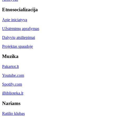
Etnosocializacija
Apie iniciatyvą
Užsiėmimų aprašymas
Dalyvių atsiliepimai
Projektas spaudoje
Muzika
Pakartot.lt
Youtube.com
Spotify.com
iBiblioteka.lt
Nariams
Ratilio klubas