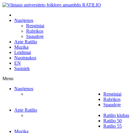
Naujienos
Renginiai
Rubrikos
Spaudoje
Apie Ratilio
Muzika
Leidiniai
Nuotraukos
EN
Susisiek
Menu
Naujienos
Renginiai
Rubrikos
Spaudoje
Apie Ratilio
Ratilio klubas
Ratilio 50
Ratilio 55
Muzika