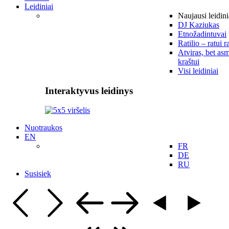
Leidiniai
Naujausi leidini
DJ Kaziukas
Etnožadintuvai
Ratilio – ratui r
Atviras, bet asm
kraštui
Visi leidiniai
Interaktyvus leidinys
Nuotraukos
EN
FR
DE
RU
Susisiek