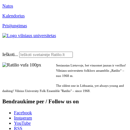
Natos
Kalendorius
Prisijungimas
Ieškoti...
Seniausias Lietuvoje, bet visuomet jaunas ir veržlus!
Vilniaus universiteto folkloro ansamblis „Ratilio“ –
nuo 1968 m.
The oldest one in Lithuania, yet always young and
dashing! Vilnius University Folk Ensemble "Ratilio" – since 1968.
Bendraukime per / Follow us on
Facebook
Instagram
YouTube
RSS