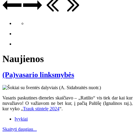
Naujienos
(Pa)vasario linksmybės
Vasaris paskutines dieneles skaičiavo – „Ratilio“ vis tiek dar kai kur
nuvažiavo
! O va
žiavom ne bet kur, į pačią Palūšę (Ignalinos raj.),
kur vyko „
Trauk stintelę 2024
“.
Įvykiai
Skaityti daugiau...