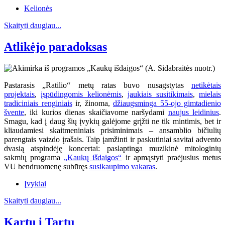
Kelionės
Skaityti daugiau...
Atlikėjo paradoksas
Pastarasis „Ratilio“ metų ratas buvo nusagstytas
netikėtais
projektais
,
įspūdingomis kelionėmis
,
jaukiais susitikimais
,
mielais
tradiciniais renginiais
ir, žinoma,
džiaugsminga 55-ojo gimtadienio
švente
, iki kurios dienas skaičiavome naršydami
naujus leidinius
.
Smagu, kad į daug šių įvykių galėjome grįžti ne tik mintimis, bet ir
kliaudamiesi skaitmeniniais prisiminimais – ansamblio bičiulių
parengtais vaizdo įrašais. Taip įamžinti ir paskutiniai savitai advento
dvasią atspindėję koncertai: paslaptinga muzikinė mitologinių
sakmių programa
„Kaukų išdaigos“
ir apmąstyti praėjusius metus
VU bendruomenę subūręs
susikaupimo vakaras
.
Įvykiai
Skaityti daugiau...
Kartu į Tartu