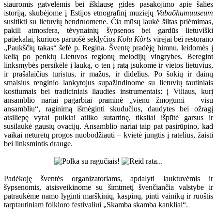
siauromis gatvelėmis bei išklausę gidės pasakojimo apie šalies
istoriją, skubėjome į Estijos etnografinį muziejų
Vabaõhumuuseum
susitikti su lietuvių bendruomene. Čia mūsų laukė šiltas priėmimas,
pakili atmosfera, tėvynainių šypsenos bei gardūs lietuviški
patiekalai, kuriuos paruošė seklyčios
Kolu Kõrts
virėjai bei restorano
„Paukščių takas“ šefė p. Regina. Šventę pradėję himnu, leidomės į
kelią po penkių Lietuvos regionų melodijų vingrybes. Beregint
linksmybės persikėlė į lauką, o ten į ratą įsukome ir vietos lietuvius,
ir prašalaičius turistus, ir mažus, ir didelius. Po šokių ir dainų
smalsius renginio lankytojus supažindinome su lietuvių tautiniais
kostiumais bei tradiciniais liaudies instrumentais: į Viliaus, kurį
ansamblio nariai pagarbiai praminė „vienu žmogumi – visu
ansambliu“, raginimą išmėginti skudučius, daudytes bei ožragį
atsiliepę vyrai puikiai atliko sutartinę, tiksliai išpūtė garsus ir
susilaukė gausių ovacijų. Ansamblio nariai taip pat pasirūpino, kad
vaikai neturėtų progos nuobodžiauti – kvietė jungtis į ratelius, žaisti
bei linksmintis drauge.
Padėkoję šventės organizatoriams, apdalyti lauktuvėmis ir
šypsenomis, atsisveikinome su šimtmetį švenčiančia valstybe ir
patraukėme namo lyginti marškinių, kaspinų, pinti vainikų ir ruoštis
tarptautiniam folkloro festivaliui „Skamba skamba kankliai“.