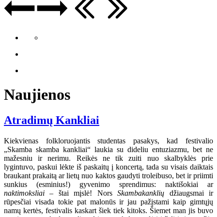
Naujienos
Atradimų Kankliai
Kiekvienas folkloruojantis studentas pasakys, kad festivalio
„Skamba skamba kankliai“ laukia su dideliu entuziazmu, bet ne
mažesniu ir nerimu. Reikės ne tik zuiti nuo skalbyklės prie
lygintuvo, paskui lėkte iš paskaitų į koncertą, tada su visais daiktais
braukant prakaitą ar lietų nuo kaktos gaudyti troleibuso, bet ir priimti
sunkius (esminius!) gyvenimo sprendimus: naktišokiai ar
naktimoksliai
– štai mįslė! Nors
Skambakanklių
džiaugsmai ir
rūpesčiai visada tokie pat malonūs ir jau pažįstami kaip gimtųjų
namų kertės, festivalis kaskart šiek tiek kitoks. Šiemet man jis buvo