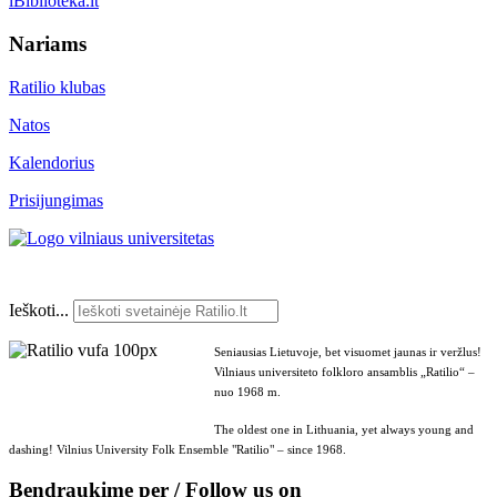
iBiblioteka.lt
Nariams
Ratilio klubas
Natos
Kalendorius
Prisijungimas
Ieškoti...
Seniausias Lietuvoje, bet visuomet jaunas ir veržlus!
Vilniaus universiteto folkloro ansamblis „Ratilio“ –
nuo 1968 m.
The oldest one in Lithuania, yet always young and
dashing! Vilnius University Folk Ensemble "Ratilio" – since 1968.
Bendraukime per / Follow us on