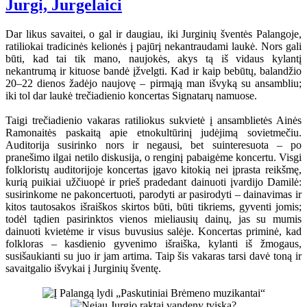
Jurgi, Jurgelaici
Dar likus savaitei, o gal ir daugiau, iki Jurginių šventės Palangoje,
ratiliokai tradicinės kelionės į pajūrį nekantraudami laukė. Nors gali
būti, kad tai tik mano, naujokės, akys tą iš vidaus kylantį
nekantrumą ir kituose bandė įžvelgti. Kad ir kaip bebūtų, balandžio
20–22 dienos žadėjo naujovę – pirmąją man išvyką su ansambliu;
iki tol dar laukė trečiadienio koncertas Signatarų namuose.
Taigi trečiadienio vakaras ratiliokus sukvietė į ansamblietės Ainės
Ramonaitės paskaitą apie etnokultūrinį judėjimą sovietmečiu.
Auditorija susirinko nors ir negausi, bet suinteresuota – po
pranešimo ilgai netilo diskusija, o renginį pabaigėme koncertu. Visgi
folkloristų auditorijoje koncertas įgavo kitokią nei įprasta reikšmę,
kurią puikiai užčiuopė ir prieš pradedant dainuoti įvardijo Damilė:
susirinkome ne pakoncertuoti, parodyti ar pasirodyti – dainavimas ir
kitos tautosakos išraiškos skirtos būti, būti tikriems, gyventi jomis;
todėl tądien pasirinktos vienos mieliausių dainų, jas su mumis
dainuoti kvietėme ir visus buvusius salėje. Koncertas priminė, kad
folkloras – kasdienio gyvenimo išraiška, kylanti iš žmogaus,
susišaukianti su juo ir jam artima. Taip šis vakaras tarsi davė toną ir
savaitgalio išvykai į Jurginių šventę.