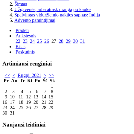
Šimtas
Užgavėnės, arba atrask draugą po kauke
Spalvingas viduržiemio nakties sapnas: Indija
Advento pamintijimai
Pradėti
Ankstesnis
22
23
24
25
26
27
28
29
30
31
Kitas
Paskutinis
Artimiausi renginiai
<<
<
Rugpj. 2021
>
>>
Pr
An
Tr
Kt
Pn
Šš
Sk
1
2
3
4
5
6
7
8
9
10
11
12
13
14
15
16
17
18
19
20
21
22
23
24
25
26
27
28
29
30
31
Naujausi leidiniai