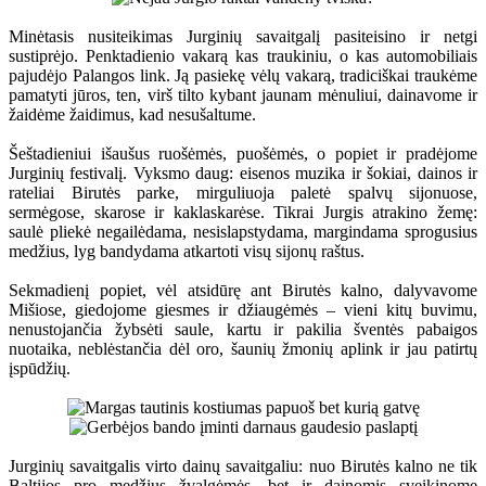
Minėtasis nusiteikimas Jurginių savaitgalį pasiteisino ir netgi
sustiprėjo. Penktadienio vakarą kas traukiniu, o kas automobiliais
pajudėjo Palangos link. Ją pasiekę vėlų vakarą, tradiciškai traukėme
pamatyti jūros, ten, virš tilto kybant jaunam mėnuliui, dainavome ir
žaidėme žaidimus, kad nesušaltume.
Šeštadieniui išaušus ruošėmės, puošėmės, o popiet ir pradėjome
Jurginių festivalį. Vyksmo daug: eisenos muzika ir šokiai, dainos ir
rateliai Birutės parke, mirguliuoja paletė spalvų sijonuose,
sermėgose, skarose ir kaklaskarėse. Tikrai Jurgis atrakino žemę:
saulė pliekė negailėdama, nesislapstydama, margindama sprogusius
medžius, lyg bandydama atkartoti visų sijonų raštus.
Sekmadienį popiet, vėl atsidūrę ant Birutės kalno, dalyvavome
Mišiose, giedojome giesmes ir džiaugėmės – vieni kitų buvimu,
nenustojančia žybsėti saule, kartu ir pakilia šventės pabaigos
nuotaika, neblėstančia dėl oro, šaunių žmonių aplink ir jau patirtų
įspūdžių.
Jurginių savaitgalis virto dainų savaitgaliu: nuo Birutės kalno ne tik
Baltijos pro medžius žvalgėmės, bet ir dainomis sveikinome