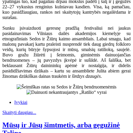
ypatingas tuo, kad pagaliau drįsau mokslus padėti į šalį ir į gegužės
22–27 vykusius renginius kulniavau kasdien. Visa, ką pamačiau,
kuo pasidžiaugiau, rankos nei skaitytojų kantrybės negailėdama ir
surašau.
Sunku įsivaizduoti geresnę pradžią festivaliui nei jaukus
pasidainavimas Vilniaus dailės akademijos kiemelyje su
etnografiniais Sedos ir Žiūrų kaimo ansambliais. Labai smagu, kad
malonų pavakarį kartu praleisti nusprendė tiek daug giedrų folkloro
veidų, kurių būryje šypsojosi ir mūsų, smalsių ratiliokų, saujelė.
Buvo gražu žiūrėti į šeimomis, giminėmis dainuojančias
bendruomenes – jų pavyzdys įkvėpė ir sušildė. Aš šališka, bet
beklausant Žiūrų dainininkų apėmė ir nostalgija, ir didelis
pasididžiavimas dzūkais – kartu su ansambliete Julita abiem gerai
žinomas dzūkiškas dainas traukėm ir
širdzys dzaugės
.
Įvykiai
Skaityti daugiau...
Mūsų ir Jūsų šimtmetis, arba gegužinė