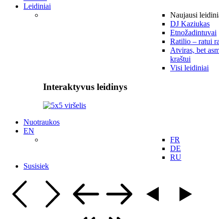
Leidiniai
Naujausi leidini
DJ Kaziukas
Etnožadintuvai
Ratilio – ratui r
Atviras, bet asm
kraštui
Visi leidiniai
Interaktyvus leidinys
Nuotraukos
EN
FR
DE
RU
Susisiek