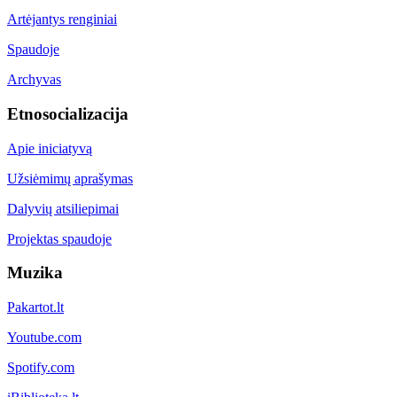
Artėjantys renginiai
Spaudoje
Archyvas
Etnosocializacija
Apie iniciatyvą
Užsiėmimų aprašymas
Dalyvių atsiliepimai
Projektas spaudoje
Muzika
Pakartot.lt
Youtube.com
Spotify.com