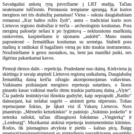
Savaitgaliui ankstų rytą įsiveržiame į LRT studiją. Tačiau
neateiname tuščiomis. Pirmiausia tempiame aprangą. Kai kurios
merginos net tris drabužių pamainas! Viena – suknia daugiabalsiam
romansui „Kur baltos rožės žydi“, antra – tradiciniai kurio nors
Lietuvos regiono drabužiai ir trečia – archeologinis kostiumas. Pora
merginų pašonėje nešasi ir po lygintuvą – neklusnioms marškinių
rankovėms, kaspinėliams ir sijonams „auklėti“. Mano manta
paprastesnė – žemaitiškas kostiumas su sermėga. Stabteli pora
mašinų ir ratiliokai iš bagažinės vieną po kito traukia instrumentus.
Neužmirštame ir geros nuotaikos, na, bent jau maniškė puiki, nes
išgėriau pakankamai kavos.
Pirmoji dienos dalis – repeticija. Pradedame nuo dainų. Kiekviena jų
skirtinga ir savaip atspindi Lietuvos regionų unikalumą. Daugiabalsę
žemaitišką dainą keičia ožragio akomponuojamas valiavimas.
Vaikinams poilsiaujant merginos repetuoja sutartines, o šioms
pinantis kasas vaikinai maršo ritmu traukia partizanų dainą „Alyte“.
Čia padeda instinktyviai išmokta gudrybė, kaip neprapulti „Ratilio“
dainuojant, kai nelabai sugebi – atsistoti greta stipresnio. Toliau
repetuojame šokius, jie šįkart visi iš Vakarų Lietuvos. Nors
įmantriojo „Mėmelio keturkinkio“ ir painiojo „Suktinio jonkelio“ ir
netenka sušokti, tačiau džiaugiuosi šokdamas „Vingierką“ ir
„Lemburgį“. Muzikantai atskirai repetuoja instrumentinius kūrinius.
Rodos, tik įsismaginus atvyksta ir pietūs – kalnas picų. Baigę
repetuoti/persirengti/pietauti su gimtadieniu pasveikiname ansamblio