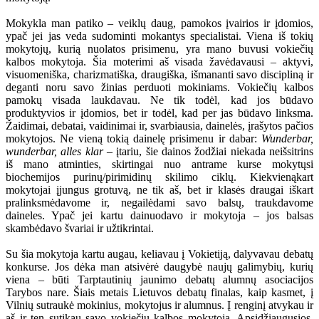
Mokykla man patiko – veiklų daug, pamokos įvairios ir įdomios,
ypač jei jas veda sudominti mokantys specialistai. Viena iš tokių
mokytojų, kurią nuolatos prisimenu, yra mano buvusi vokiečių
kalbos mokytoja. Šia moterimi aš visada žavėdavausi – aktyvi,
visuomeniška, charizmatiška, draugiška, išmananti savo discipliną ir
deganti noru savo žinias perduoti mokiniams. Vokiečių kalbos
pamokų visada laukdavau. Ne tik todėl, kad jos būdavo
produktyvios ir įdomios, bet ir todėl, kad per jas būdavo linksma.
Žaidimai, debatai, vaidinimai ir, svarbiausia, dainelės, įrašytos pačios
mokytojos. Ne vieną tokią dainelę prisimenu ir dabar:
Wunderbar,
wunderbar, alles klar
– įtariu, šie dainos žodžiai niekada neišsitrins
iš mano atminties, skirtingai nuo antrame kurse mokytųsi
biochemijos purinų/pirimidinų skilimo ciklų. Kiekvienąkart
mokytojai įjungus grotuvą, ne tik aš, bet ir klasės draugai iškart
pralinksmėdavome ir, negailėdami savo balsų, traukdavome
daineles. Ypač jei kartu dainuodavo ir mokytoja – jos balsas
skambėdavo švariai ir užtikrintai.
Su šia mokytoja kartu augau, keliavau į Vokietiją, dalyvavau debatų
konkurse. Jos dėka man atsivėrė daugybė naujų galimybių, kurių
viena – būti Tarptautinių jaunimo debatų alumnų asociacijos
Tarybos nare. Šiais metais Lietuvos debatų finalas, kaip kasmet, į
Vilnių sutraukė mokinius, mokytojus ir alumnus. Į renginį atvykau ir
aš ir ten sutikau savo vokiečių kalbos mokytoją. Apsidžiaugusios,