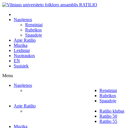
Naujienos
Renginiai
Rubrikos
Spaudoje
Apie Ratilio
Muzika
Leidiniai
Nuotraukos
EN
Susisiek
Menu
Naujienos
Renginiai
Rubrikos
Spaudoje
Apie Ratilio
Ratilio klubas
Ratilio 50
Ratilio 55
Muzika