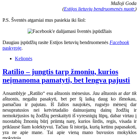
Mažoji Goda
(
Estijos lietuvių bendruomenės nuotr.
)
P.S. Šventės atgarsiai mus pasiekia iki šiol:
Daugiau įspūdžių rasite Estijos lietuvių bendruomenės
Facebook
paskyroje
.
Kelionės
Ratilio – jungtis tarp žmonių, kurios
neįmanoma pamatyti, bet lengva pajusti
Ansamblyje „Ratilio“ esu aštuonis mėnesius.
Jau
aštuonis ar
dar tik
aštuonis, negaliu pasakyti, bet per šį laiką daug ko išmokau,
pamačiau ir pajutau. Iš žalios naujokės, rugsėjo mėnesį dar
nesupratusios nei ketvirtadalio dainuojamų dainų žodžių ir
nemokėjusios tų žodžių perskaityti iš vyresniųjų lūpų, dabar virtau į
nuostabių žmonių būrį priimtą narę, kurios širdis, regis, visada ir
priklausė šiam kolektyvui. Tačiau ši istorija, kurią ketinu papasakoti,
yra ne apie mane. Tai apie vieną mano buvusios mokyklos
mokytoją.