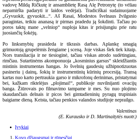
vadovę Mildą Ričkutę ir ansamblietę Rasą Alę Petronytę (to vėliau
nepamiršta padaryti ir laidos vedėjai). Tradiciškai sudainuojame
„Gyvuokit, gyvuokit...“. Aš Rasai, Modestos švelnaus žvilgsnio
paragintas, teikiu ananasą ir pirmas pradedu ją šokdinti. Tačiau po
poros taktų mane „velniop“ nuploja kitas ir prisijungiu prie ratu
juosiančių šokėjų.
Po linksmybių prasideda ir tikrasis darbas. Aplankę smagią
grimuotoją grupelėmis žengiame į sceną. Joje viskas šiek tiek kitaip.
Nors transliacija ir ne tiesioginė, tačiau viskas atrodo sudėtingiau,
rimčiau. Sutartinėms akomponuoja „kosminius garsus“ skleidžiantis
mistinis instrumentas hangas. Jo švelnių gaudesių užhipnotizuotas
pasineriu į dainų, šokių ir instrumentinių kūrinių procesiją. Transą
kartas nuo karto pertraukia garso ir mikrofonų derinimas, pristatymai
bei, kažkam riktelėjus „plojimai!“, publikoje nuvilnijanti ovacijų
banga. Žiūrovais po filmavimo tampame ir mes. Su nuo plojimo
skaudančiais delnais ir picos bei gimtadieninių pyragų trupiniais
baigiame dieną. Keista, tačiau penkios valandos studijoje neprailgo.
Valentinas
(E. Kurausko ir D. Martinaitytės nuotr.)
Įvykiai
Kovo džiaugsmai ir rūpesčiai