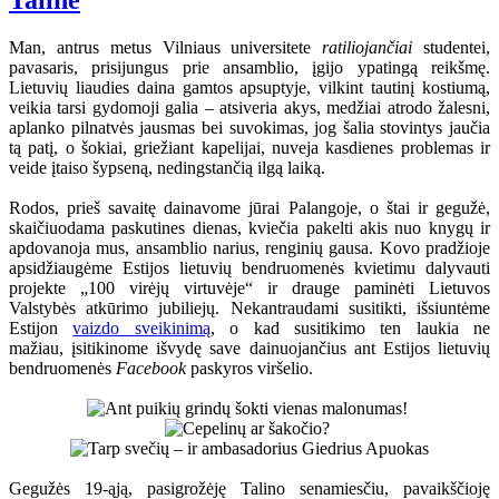
Taline
Man, antrus metus Vilniaus universitete
ratiliojančiai
studentei,
pavasaris, prisijungus prie ansamblio, įgijo ypatingą reikšmę.
Lietuvių liaudies daina gamtos apsuptyje, vilkint tautinį kostiumą,
veikia tarsi gydomoji galia – atsiveria akys, medžiai atrodo žalesni,
aplanko pilnatvės jausmas bei suvokimas, jog šalia stovintys jaučia
tą patį, o šokiai, griežiant kapelijai, nuveja kasdienes problemas ir
veide įtaiso šypseną, nedingstančią ilgą laiką.
Rodos, prieš savaitę dainavome jūrai Palangoje, o štai ir gegužė,
skaičiuodama paskutines dienas, kviečia pakelti akis nuo knygų ir
apdovanoja mus, ansamblio narius, renginių gausa. Kovo pradžioje
apsidžiaugėme Estijos lietuvių bendruomenės kvietimu dalyvauti
projekte „100 virėjų virtuvėje“ ir drauge paminėti Lietuvos
Valstybės atkūrimo jubiliejų. Nekantraudami susitikti, išsiuntėme
Estijon
vaizdo sveikinimą
, o kad susitikimo ten laukia ne
mažiau, įsitikinome išvydę save dainuojančius ant Estijos lietuvių
bendruomenės
Facebook
paskyros viršelio.
Gegužės 19-ąją, pasigrožėję Talino senamiesčiu, pavaikščioję