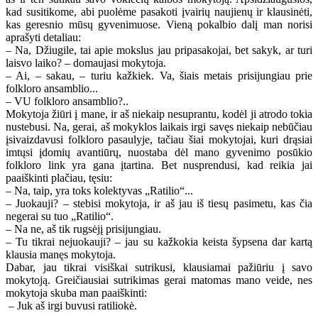
kad susitikome, abi puolėme pasakoti įvairių naujienų ir klausinėti,
kas geresnio mūsų gyvenimuose. Vieną pokalbio dalį man norisi
aprašyti detaliau:
– Na, Džiugile, tai apie mokslus jau pripasakojai, bet sakyk, ar turi
laisvo laiko? – domaujasi mokytoja.
– Ai, – sakau, – turiu kažkiek. Va, šiais metais prisijungiau prie
folkloro ansamblio...
– VU folkloro ansamblio?..
Mokytoja žiūri į mane, ir aš niekaip nesuprantu, kodėl ji atrodo tokia
nustebusi. Na, gerai, aš mokyklos laikais irgi savęs niekaip nebūčiau
įsivaizdavusi folkloro pasaulyje, tačiau šiai mokytojai, kuri drąsiai
imtųsi įdomių avantiūrų, nuostaba dėl mano gyvenimo posūkio
folkloro link yra gana įtartina. Bet nusprendusi, kad reikia jai
paaiškinti plačiau, tęsiu:
– Na, taip, yra toks kolektyvas „Ratilio“...
– Juokauji? – stebisi mokytoja, ir aš jau iš tiesų pasimetu, kas čia
negerai su tuo „Ratilio“.
– Na ne, aš tik rugsėjį prisijungiau.
– Tu tikrai nejuokauji? – jau su kažkokia keista šypsena dar kartą
klausia manęs mokytoja.
Dabar, jau tikrai visiškai sutrikusi, klausiamai pažiūriu į savo
mokytoją. Greičiausiai sutrikimas gerai matomas mano veide, nes
mokytoja skuba man paaiškinti:
– Juk aš irgi buvusi ratiliokė.