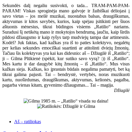
Sekundės dalį negaliu susivokti, o tada... TRAM-PAM-PAM-
PARAM! Viskas sproginėja mano galvoje ir žaibiškai dėliojasi į
savo vietas – jos meilė muzikai, nuostabus balsas, draugiškumas,
aktyvumas ir kitos savybės, kurios, kaip spėjau įsitikinti per šiuos
aštuonis mėnesius, tikrai būdingos visiems „Ratilio“ nariams.
Suradusi šį netikėtą mano ir mokytojos bendrumą, jaučiu, kaip širdis
pildosi džiaugsmo ir kaip ryšys tarp mudviejų tampa dar artimesnis.
Kodėl? Juk faktas, kad kažkas yra iš to paties kolektyvo, negalėtų
per kelias sekundes emociškai suartinti ar atitolinti dviejų žmonių.
Tačiau šis kolektyvas yra kai kas didesnio: aš – Džiugilė iš „Ratilio“;
ji – Gilma Plūkienė (spėkit, kur sutiko savo vyrą? :)) iš „Ratilio“.
Mes kartu ir dar daugybė kitų žmonių – iš „Ratilio“. Mus visus
kažkas sieja. Kažkas, ko įprastais būdais negalima pamatyti, bet ką
tikrai galima pajusti. Tai – bendrystė, vertybės, noras muzikuoti
kartu, nuoširdumas, draugiškumas, aktyvumas, kelionės, pagalba,
pagarba vienas kitam, gyvenimo džiaugsmas... Tai – magija.
Džiugilė
Aš – ratiliokas