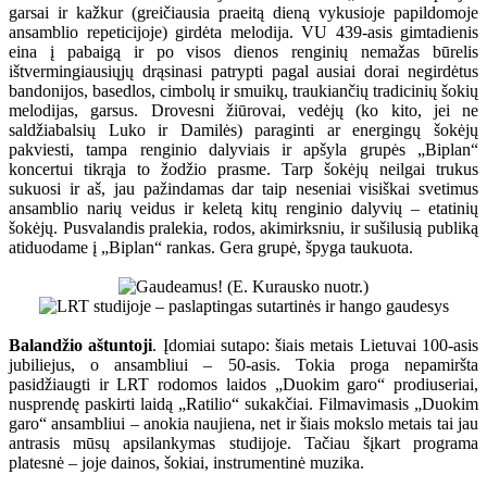
garsai ir kažkur (greičiausia praeitą dieną vykusioje papildomoje
ansamblio repeticijoje) girdėta melodija. VU 439-asis gimtadienis
eina į pabaigą ir po visos dienos renginių nemažas būrelis
ištvermingiausiųjų drąsinasi patrypti pagal ausiai dorai negirdėtus
bandonijos, basedlos, cimbolų ir smuikų, traukiančių tradicinių šokių
melodijas, garsus. Drovesni žiūrovai, vedėjų (ko kito, jei ne
saldžiabalsių Luko ir Damilės) paraginti ar energingų šokėjų
pakviesti, tampa renginio dalyviais ir apšyla grupės „Biplan“
koncertui tikrąja to žodžio prasme. Tarp šokėjų neilgai trukus
sukuosi ir aš, jau pažindamas dar taip neseniai visiškai svetimus
ansamblio narių veidus ir keletą kitų renginio dalyvių – etatinių
šokėjų. Pusvalandis pralekia, rodos, akimirksniu, ir sušilusią publiką
atiduodame į „Biplan“ rankas. Gera grupė, špyga taukuota.
Balandžio aštuntoji
. Įdomiai sutapo: šiais metais Lietuvai 100-asis
jubiliejus, o ansambliui – 50-asis. Tokia proga nepamiršta
pasidžiaugti ir LRT rodomos laidos „Duokim garo“ prodiuseriai,
nusprendę paskirti laidą „Ratilio“ sukakčiai. Filmavimasis „Duokim
garo“ ansambliui – anokia naujiena, net ir šiais mokslo metais tai jau
antrasis mūsų apsilankymas studijoje. Tačiau šįkart programa
platesnė – joje dainos, šokiai, instrumentinė muzika.