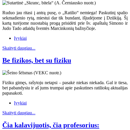
Ruduo jau ritasi į antrą pusę, o „Ratilio“ nemiega! Paskutinį spalio
sekmadienio rytą, miestui dar tik bundant, išjudėjome į Dzūkiją. Šį
kartą turėjome nuostabią progą prisidėti prie šv. apaštalų Simono ir
Judo Tado atlaidų šventės Marcinkonių bažnyčioje.
Įvykiai
Skaityti daugiau...
Be fizikos, bet su fiziku
Fiziku gimęs, rašytoju netapsi – pasakė niekas niekada. Gal ir tiesa,
bet pabandysiu ir aš jums trumpai apie paskutines ratiliokų aktualijas
papasakoti.
Įvykiai
Skaityti daugiau...
Čia kalavijuotis, čia profesorius: