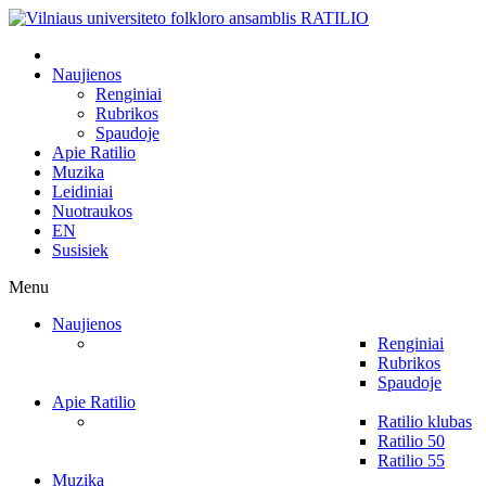
Naujienos
Renginiai
Rubrikos
Spaudoje
Apie Ratilio
Muzika
Leidiniai
Nuotraukos
EN
Susisiek
Menu
Naujienos
Renginiai
Rubrikos
Spaudoje
Apie Ratilio
Ratilio klubas
Ratilio 50
Ratilio 55
Muzika