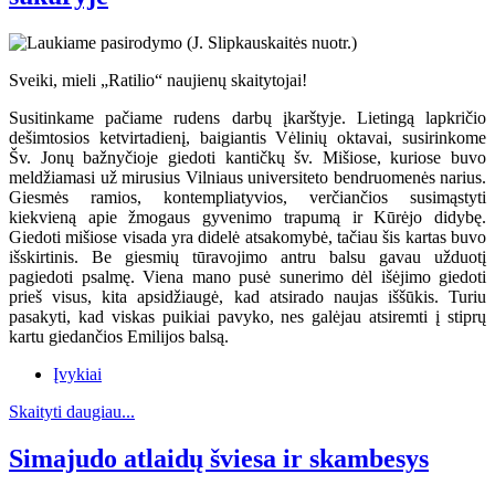
Sveiki, mieli „Ratilio“ naujienų skaitytojai!
Susitinkame pačiame rudens darbų įkarštyje. Lietingą lapkričio
dešimtosios ketvirtadienį, baigiantis Vėlinių oktavai, susirinkome
Šv. Jonų bažnyčioje giedoti kantičkų šv. Mišiose, kuriose buvo
meldžiamasi už mirusius Vilniaus universiteto bendruomenės narius.
Giesmės ramios, kontempliatyvios, verčiančios susimąstyti
kiekvieną apie žmogaus gyvenimo trapumą ir Kūrėjo didybę.
Giedoti mišiose visada yra didelė atsakomybė, tačiau šis kartas buvo
išskirtinis. Be giesmių tūravojimo antru balsu gavau užduotį
pagiedoti psalmę. Viena mano pusė sunerimo dėl išėjimo giedoti
prieš visus, kita apsidžiaugė, kad atsirado naujas iššūkis. Turiu
pasakyti, kad viskas puikiai pavyko, nes galėjau atsiremti į stiprų
kartu giedančios Emilijos balsą.
Įvykiai
Skaityti daugiau...
Simajudo atlaidų šviesa ir skambesys