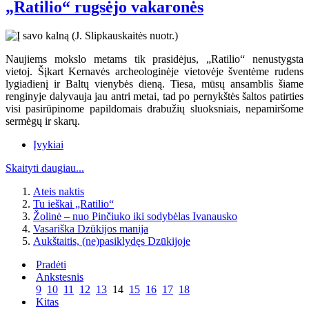
„Ratilio“ rugsėjo vakaronės
Naujiems mokslo metams tik prasidėjus, „Ratilio“ nenustygsta
vietoj. Šįkart Kernavės archeologinėje vietovėje šventėme rudens
lygiadienį ir Baltų vienybės dieną. Tiesa, mūsų ansamblis šiame
renginyje dalyvauja jau antri metai, tad po pernykštės šaltos patirties
visi pasirūpinome papildomais drabužių sluoksniais, nepamiršome
sermėgų ir skarų.
Įvykiai
Skaityti daugiau...
Ateis naktis
Tu ieškai „Ratilio“
Žolinė – nuo Pinčiuko iki sodybėlas Ivanausko
Vasariška Dzūkijos manija
Aukštaitis, (ne)pasiklydęs Dzūkijoje
Pradėti
Ankstesnis
9
10
11
12
13
14
15
16
17
18
Kitas