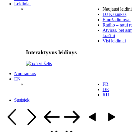
Leidiniai
Naujausi leidini
DJ Kaziukas
Etnožadintuvai
Ratilio – ratui r
Atviras, bet asm
kraštui
Visi leidiniai
Interaktyvus leidinys
Nuotraukos
EN
FR
DE
RU
Susisiek