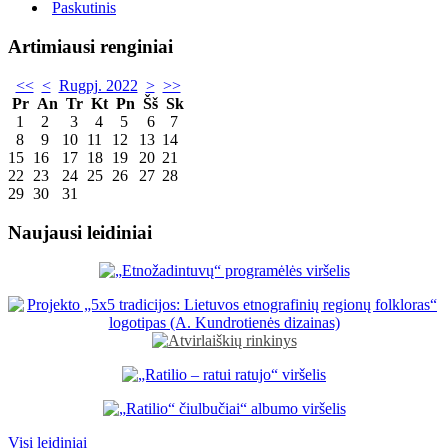
Paskutinis
Artimiausi renginiai
<<
<
Rugpj. 2022
>
>>
Pr
An
Tr
Kt
Pn
Šš
Sk
1
2
3
4
5
6
7
8
9
10
11
12
13
14
15
16
17
18
19
20
21
22
23
24
25
26
27
28
29
30
31
Naujausi leidiniai
Visi leidiniai