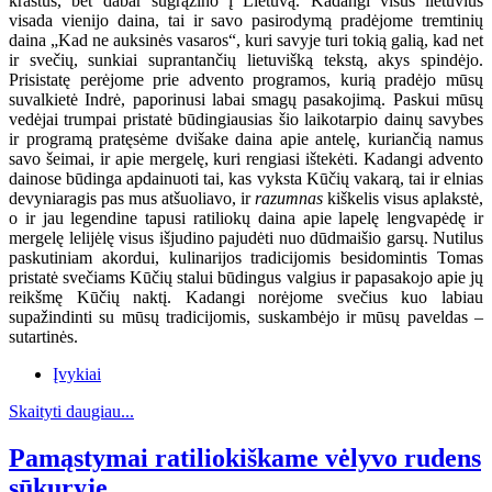
kraštus, bet dabar sugrąžino į Lietuvą. Kadangi visus lietuvius
visada vienijo daina, tai ir savo pasirodymą pradėjome tremtinių
daina „Kad ne auksinės vasaros“, kuri savyje turi tokią galią, kad net
ir svečių, sunkiai suprantančių lietuvišką tekstą, akys spindėjo.
Prisistatę perėjome prie advento programos, kurią pradėjo mūsų
suvalkietė Indrė, paporinusi labai smagų pasakojimą. Paskui mūsų
vedėjai trumpai pristatė būdingiausias šio laikotarpio dainų savybes
ir programą pratęsėme dvišake daina apie antelę, kuriančią namus
savo šeimai, ir apie mergelę, kuri rengiasi ištekėti. Kadangi advento
dainose būdinga apdainuoti tai, kas vyksta Kūčių vakarą, tai ir elnias
devyniaragis pas mus atšuoliavo, ir
razumnas
kiškelis visus aplakstė,
o ir jau legendine tapusi ratiliokų daina apie lapelę lengvapėdę ir
mergelę lelijėlę visus išjudino pajudėti nuo dūdmaišio garsų. Nutilus
paskutiniam akordui, kulinarijos tradicijomis besidomintis Tomas
pristatė svečiams Kūčių stalui būdingus valgius ir papasakojo apie jų
reikšmę Kūčių naktį. Kadangi norėjome svečius kuo labiau
supažindinti su mūsų tradicijomis, suskambėjo ir mūsų paveldas –
sutartinės.
Įvykiai
Skaityti daugiau...
Pamąstymai ratiliokiškame vėlyvo rudens
sūkuryje