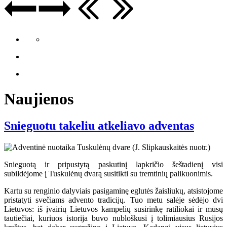
Naujienos
Snieguotu takeliu atkeliavo adventas
Snieguotą ir pripustytą paskutinį lapkričio šeštadienį visi
subildėjome į Tuskulėnų dvarą susitikti su tremtinių palikuonimis.
Kartu su renginio dalyviais pasigaminę eglutės žaisliukų, atsistojome
pristatyti svečiams advento tradicijų. Tuo metu salėje sėdėjo dvi
Lietuvos: iš įvairių Lietuvos kampelių susirinkę ratiliokai ir mūsų
tautiečiai, kuriuos istorija buvo nubloškusi į tolimiausius Rusijos