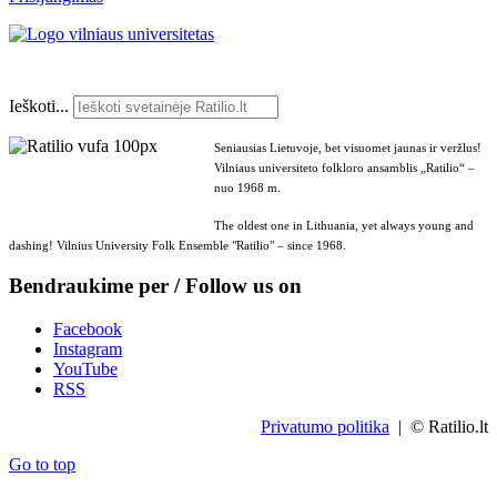
Ieškoti...
Seniausias Lietuvoje, bet visuomet jaunas ir veržlus!
Vilniaus universiteto folkloro ansamblis „Ratilio“ –
nuo 1968 m.
The oldest one in Lithuania, yet always young and
dashing! Vilnius University Folk Ensemble "Ratilio" – since 1968.
Bendraukime per / Follow us on
Facebook
Instagram
YouTube
RSS
Privatumo politika
| © Ratilio.lt
Go to top