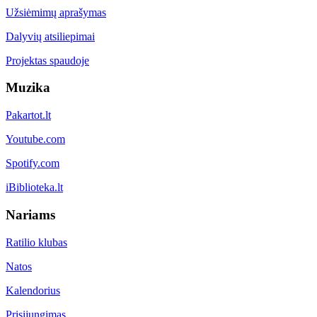
Užsiėmimų aprašymas
Dalyvių atsiliepimai
Projektas spaudoje
Muzika
Pakartot.lt
Youtube.com
Spotify.com
iBiblioteka.lt
Nariams
Ratilio klubas
Natos
Kalendorius
Prisijungimas