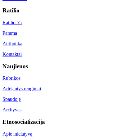
Ratilio
Ratilio 55
Parama
Atributika
Kontaktai
Naujienos
Rubrikos
Artėjantys renginiai
Spaudoje
Archyvas
Etnosocializacija
Apie iniciatyvą