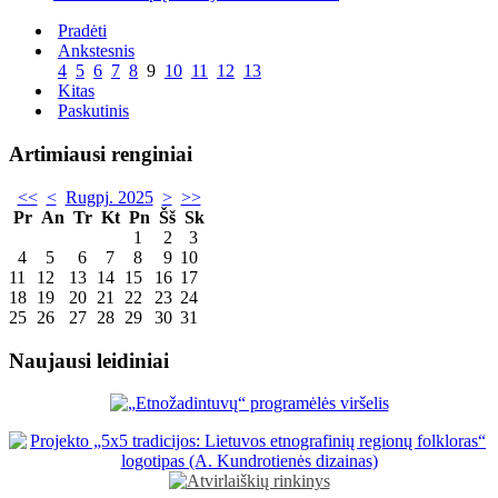
Pradėti
Ankstesnis
4
5
6
7
8
9
10
11
12
13
Kitas
Paskutinis
Artimiausi renginiai
<<
<
Rugpj. 2025
>
>>
Pr
An
Tr
Kt
Pn
Šš
Sk
1
2
3
4
5
6
7
8
9
10
11
12
13
14
15
16
17
18
19
20
21
22
23
24
25
26
27
28
29
30
31
Naujausi leidiniai