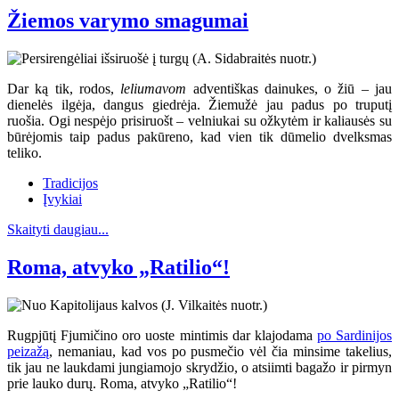
Žiemos varymo smagumai
Dar ką tik, rodos,
leliumavom
adventiškas dainukes, o žiū – jau
dienelės ilgėja, dangus giedrėja. Žiemužė jau padus po truputį
ruošia. Ogi nespėjo prisiruošt – velniukai su ožkytėm ir kaliausės su
būrėjomis taip padus pakūreno, kad vien tik dūmelio dvelksmas
teliko.
Tradicijos
Įvykiai
Skaityti daugiau...
Roma, atvyko „Ratilio“!
Rugpjūtį Fjumičino oro uoste mintimis dar klajodama
po Sardinijos
peizažą
, nemaniau, kad vos po pusmečio vėl čia minsime takelius,
tik jau ne laukdami jungiamojo skrydžio, o atsiimti bagažo ir pirmyn
prie lauko durų. Roma, atvyko „Ratilio“!