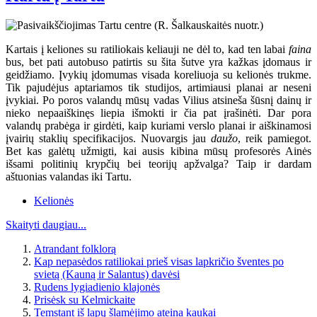
Kartais į keliones su ratiliokais keliauji ne dėl to, kad ten labai
faina
bus, bet pati autobuso patirtis su šita šutve yra kažkas įdomaus ir
geidžiamo. Įvykių įdomumas visada koreliuoja su kelionės trukme.
Tik pajudėjus aptariamos tik studijos, artimiausi planai ar neseni
įvykiai. Po poros valandų mūsų vadas Vilius atsineša šūsnį dainų ir
nieko nepaaiškinęs liepia išmokti ir čia pat įrašinėti. Dar pora
valandų prabėga ir girdėti, kaip kuriami verslo planai ir aiškinamosi
įvairių staklių specifikacijos. Nuovargis jau
daužo
, reik pamiegot.
Bet kas galėtų užmigti, kai ausis kibina mūsų profesorės Ainės
išsami politinių krypčių bei teorijų apžvalga? Taip ir dardam
aštuonias valandas iki Tartu.
Kelionės
Skaityti daugiau...
Atrandant folklorą
Kap nepasėdos ratiliokai prieš visas lapkričio šventes po
svietą (Kauną ir Salantus) davėsi
Rudens lygiadienio klajonės
Prisėsk su Kelmickaite
Temstant iš lapų šlamėjimo ateina kaukai