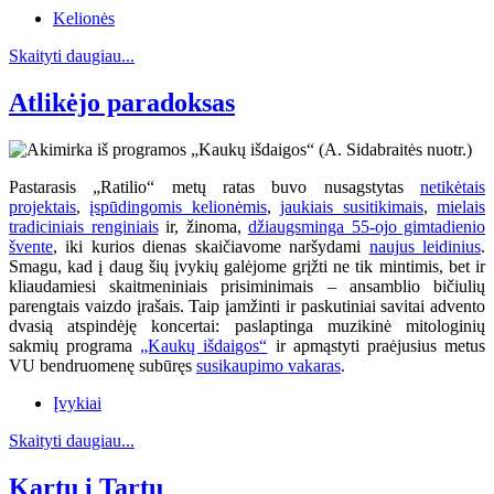
Kelionės
Skaityti daugiau...
Atlikėjo paradoksas
Pastarasis „Ratilio“ metų ratas buvo nusagstytas
netikėtais
projektais
,
įspūdingomis kelionėmis
,
jaukiais susitikimais
,
mielais
tradiciniais renginiais
ir, žinoma,
džiaugsminga 55-ojo gimtadienio
švente
, iki kurios dienas skaičiavome naršydami
naujus leidinius
.
Smagu, kad į daug šių įvykių galėjome grįžti ne tik mintimis, bet ir
kliaudamiesi skaitmeniniais prisiminimais – ansamblio bičiulių
parengtais vaizdo įrašais. Taip įamžinti ir paskutiniai savitai advento
dvasią atspindėję koncertai: paslaptinga muzikinė mitologinių
sakmių programa
„Kaukų išdaigos“
ir apmąstyti praėjusius metus
VU bendruomenę subūręs
susikaupimo vakaras
.
Įvykiai
Skaityti daugiau...
Kartu į Tartu