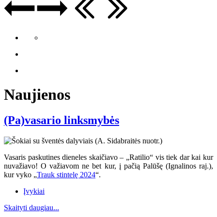
Naujienos
(Pa)vasario linksmybės
Vasaris paskutines dieneles skaičiavo – „Ratilio“ vis tiek dar kai kur
nuvažiavo
! O va
žiavom ne bet kur, į pačią Palūšę (Ignalinos raj.),
kur vyko „
Trauk stintelę 2024
“.
Įvykiai
Skaityti daugiau...