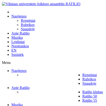
Naujienos
Renginiai
Rubrikos
Spaudoje
Apie Ratilio
Muzika
Leidiniai
Nuotraukos
EN
Susisiek
Menu
Naujienos
Renginiai
Rubrikos
Spaudoje
Apie Ratilio
Ratilio klubas
Ratilio 50
Ratilio 55
Muzika