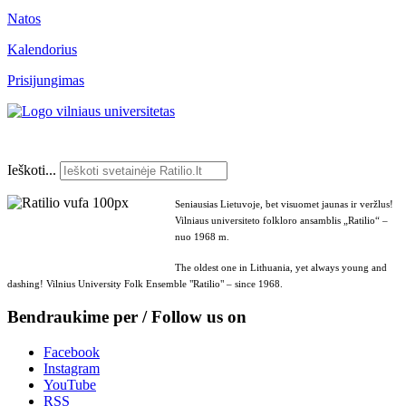
Natos
Kalendorius
Prisijungimas
Ieškoti...
Seniausias Lietuvoje, bet visuomet jaunas ir veržlus!
Vilniaus universiteto folkloro ansamblis „Ratilio“ –
nuo 1968 m.
The oldest one in Lithuania, yet always young and
dashing! Vilnius University Folk Ensemble "Ratilio" – since 1968.
Bendraukime per / Follow us on
Facebook
Instagram
YouTube
RSS