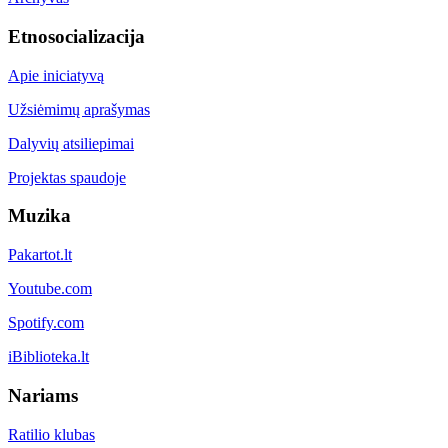
Etnosocializacija
Apie iniciatyvą
Užsiėmimų aprašymas
Dalyvių atsiliepimai
Projektas spaudoje
Muzika
Pakartot.lt
Youtube.com
Spotify.com
iBiblioteka.lt
Nariams
Ratilio klubas