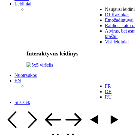
Leidiniai
Naujausi leidini
DJ Kaziukas
Etnožadintuvai
Ratilio – ratui r
Atviras, bet asm
kraštui
Visi leidiniai
Interaktyvus leidinys
Nuotraukos
EN
FR
DE
RU
Susisiek