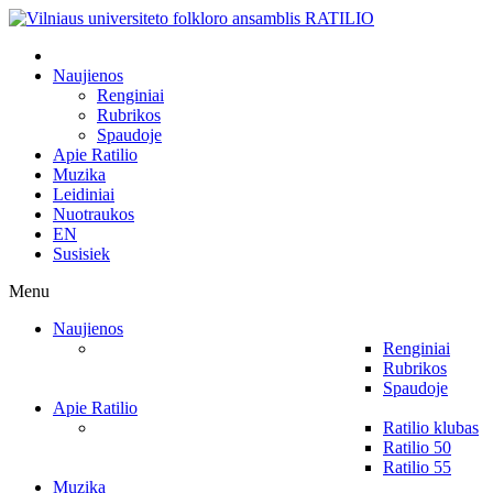
Naujienos
Renginiai
Rubrikos
Spaudoje
Apie Ratilio
Muzika
Leidiniai
Nuotraukos
EN
Susisiek
Menu
Naujienos
Renginiai
Rubrikos
Spaudoje
Apie Ratilio
Ratilio klubas
Ratilio 50
Ratilio 55
Muzika