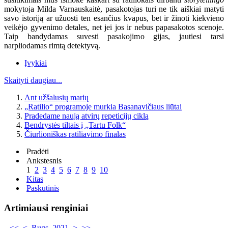
mokytoja Milda Varnauskaitė, pasakotojas turi ne tik aiškiai matyti
savo istoriją ar užuosti ten esančius kvapus, bet ir žinoti kiekvieno
veikėjo gyvenimo detales, net jei jos ir nebus papasakotos scenoje.
Taip bandydamas suvesti pasakojimo gijas, jautiesi tarsi
narpliodamas rimtą detektyvą.
Įvykiai
Skaityti daugiau...
Ant užšalusių marių
„Ratilio“ programoje murkia Basanavičiaus liūtai
Pradedame naują atvirų repeticijų ciklą
Bendrystės tiltais į „Tartu Folk“
Čiurlioniškas ratiliavimo finalas
Pradėti
Ankstesnis
1
2
3
4
5
6
7
8
9
10
Kitas
Paskutinis
Artimiausi renginiai
<<
<
Rugs. 2021
>
>>