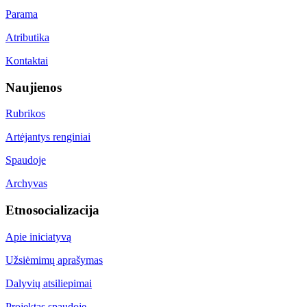
Parama
Atributika
Kontaktai
Naujienos
Rubrikos
Artėjantys renginiai
Spaudoje
Archyvas
Etnosocializacija
Apie iniciatyvą
Užsiėmimų aprašymas
Dalyvių atsiliepimai
Projektas spaudoje