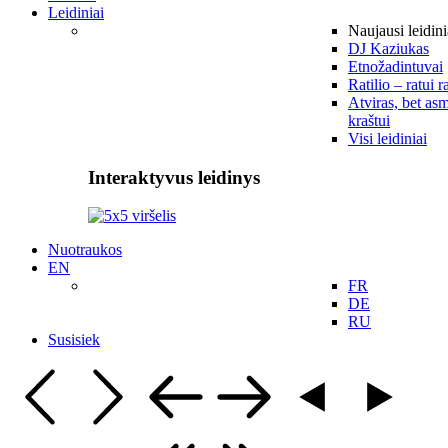
Leidiniai
Naujausi leidini
DJ Kaziukas
Etnožadintuvai
Ratilio – ratui r
Atviras, bet asm
kraštui
Visi leidiniai
Interaktyvus leidinys
Nuotraukos
EN
FR
DE
RU
Susisiek