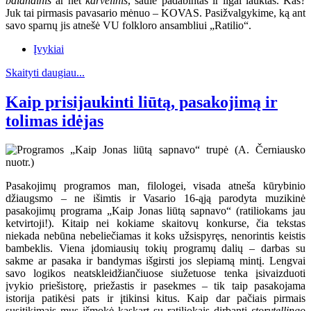
balandinis
ar net
karvelinis
, saule padabintas ir ilgai lauktas. Kas?
Juk tai pirmasis pavasario mėnuo – KOVAS. Pasižvalgykime, ką ant
savo sparnų jis atnešė VU folkloro ansambliui „Ratilio“.
Įvykiai
Skaityti daugiau...
Kaip prisijaukinti liūtą, pasakojimą ir
tolimas idėjas
Pasakojimų programos man, filologei, visada atneša kūrybinio
džiaugsmo – ne išimtis ir Vasario 16-ąją parodyta muzikinė
pasakojimų programa „Kaip Jonas liūtą sapnavo“ (ratiliokams jau
ketvirtoji!). Kitaip nei kokiame skaitovų konkurse, čia tekstas
niekada nebūna nebeliečiamas it koks užsispyręs, nenorintis keistis
bambeklis. Viena įdomiausių tokių programų dalių – darbas su
sakme ar pasaka ir bandymas išgirsti jos slepiamą mintį. Lengvai
savo logikos neatskleidžiančiuose siužetuose tenka įsivaizduoti
įvykio priešistorę, priežastis ir pasekmes – tik taip pasakojama
istorija patikėsi pats ir įtikinsi kitus. Kaip dar pačiais pirmais
susitikimais mus išmokė kaskart su ratiliokais dirbanti
storytellingo