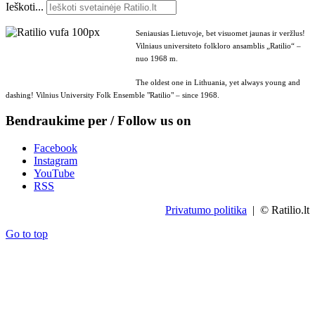
Ieškoti...
Seniausias Lietuvoje, bet visuomet jaunas ir veržlus!
Vilniaus universiteto folkloro ansamblis „Ratilio“ –
nuo 1968 m.
The oldest one in Lithuania, yet always young and
dashing! Vilnius University Folk Ensemble "Ratilio" – since 1968.
Bendraukime per / Follow us on
Facebook
Instagram
YouTube
RSS
Privatumo politika
| © Ratilio.lt
Go to top