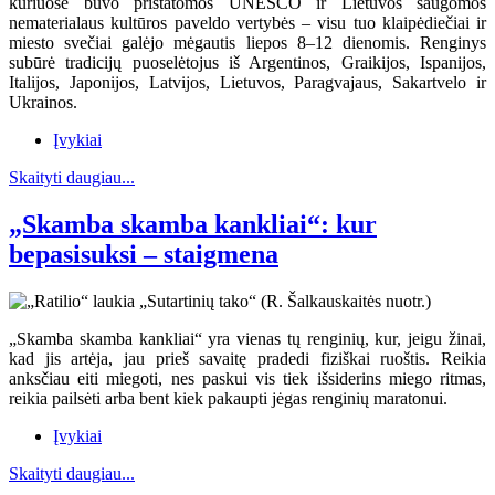
kuriuose buvo pristatomos UNESCO ir Lietuvos saugomos
nematerialaus kultūros paveldo vertybės – visu tuo klaipėdiečiai ir
miesto svečiai galėjo mėgautis liepos 8–12 dienomis. Renginys
subūrė tradicijų puoselėtojus iš Argentinos, Graikijos, Ispanijos,
Italijos, Japonijos, Latvijos, Lietuvos, Paragvajaus, Sakartvelo ir
Ukrainos.
Įvykiai
Skaityti daugiau...
„Skamba skamba kankliai“: kur
bepasisuksi – staigmena
„Skamba skamba kankliai“ yra vienas tų renginių, kur, jeigu žinai,
kad jis artėja, jau prieš savaitę pradedi fiziškai ruoštis. Reikia
anksčiau eiti miegoti, nes paskui vis tiek išsiderins miego ritmas,
reikia pailsėti arba bent kiek pakaupti jėgas renginių maratonui.
Įvykiai
Skaityti daugiau...