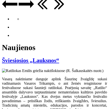
Naujienos
Šviesiosios „Lauksnos“
Vasarą naktiniame danguje aplink Šiaurinę žvaigždę sukasi
vadinamasis Vasaros Trikampis, o ant žemės renginiuose ir
festivaliuose sukasi šaunieji ratiliokai. Praėjusią savaitę „Ratilio“
ansamblis dalyvavo tarptautiniame nematerialaus kultūros paveldo
festivalyje „Lauksnos“. Kas dvejus metus vykstančio festivalio
pavadinimas – prūsiškas žodis, reiškiantis žvaigždes, šviesulius.
Tradicinių amatų miestelis, edukacijos, parodos ir koncertai,