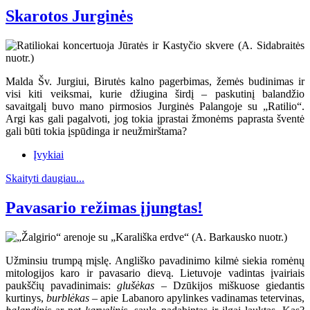
Skarotos Jurginės
Malda Šv. Jurgiui, Birutės kalno pagerbimas, žemės budinimas ir
visi kiti veiksmai, kurie džiugina širdį – paskutinį balandžio
savaitgalį buvo mano pirmosios Jurginės Palangoje su „Ratilio“.
Argi kas gali pagalvoti, jog tokia įprastai žmonėms paprasta šventė
gali būti tokia įspūdinga ir neužmirštama?
Įvykiai
Skaityti daugiau...
Pavasario režimas įjungtas!
Užminsiu trumpą mįslę. Angliško pavadinimo kilmė siekia romėnų
mitologijos karo ir pavasario dievą. Lietuvoje vadintas įvairiais
paukščių pavadinimais:
glušėkas
– Dzūkijos miškuose giedantis
kurtinys,
burblėkas
– apie Labanoro apylinkes vadinamas tetervinas,