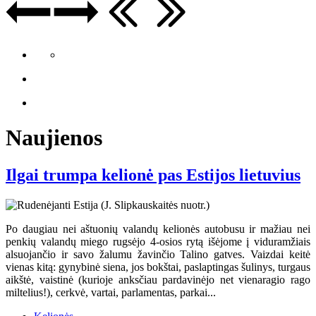
Naujienos
Ilgai trumpa kelionė pas Estijos lietuvius
Po daugiau nei aštuonių valandų kelionės autobusu ir mažiau nei
penkių valandų miego rugsėjo 4-osios rytą išėjome į viduramžiais
alsuojančio ir savo žalumu žavinčio Talino gatves. Vaizdai keitė
vienas kitą: gynybinė siena, jos bokštai, paslaptingas šulinys, turgaus
aikštė, vaistinė (kurioje anksčiau pardavinėjo net vienaragio rago
miltelius!), cerkvė, vartai, parlamentas, parkai...