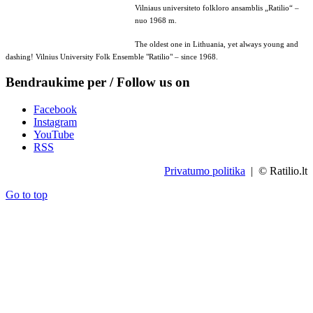
Vilniaus universiteto folkloro ansamblis „Ratilio“ –
nuo 1968 m.
The oldest one in Lithuania, yet always young and
dashing! Vilnius University Folk Ensemble "Ratilio" – since 1968.
Bendraukime per / Follow us on
Facebook
Instagram
YouTube
RSS
Privatumo politika
| © Ratilio.lt
Go to top