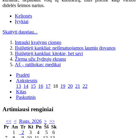
didelės šeimos narius.
Kelionės
Įvykiai
Skaityti daugiau...
Intraukį kvajynų ciongo
Išsiilgtieji kankliai: neišmatuojamos laumių dovanos
Išsiilgtieji kankliai: kitokie, bet savi
Žiema užu žydrųjų ekranų
Aš – ratiliokas: medikai
Pradėti
Ankstesnis
13
14
15
16
17
18
19
20
21
22
Kitas
Paskutinis
Artimiausi renginiai
<<
<
Rugs. 2026
>
>>
Pr
An
Tr
Kt
Pn
Šš
Sk
1
2
3
4
5
6
7
8
9
10
11
12
13