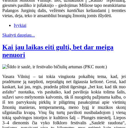
vienoms Mišioms Vilniuje. Bet, užsukusios į „Ratilio“ repertuarą,
giesmės pasiliko ir įsišaknijo – giedojimas Mišiose tapo neatskiriama
Palangos Jurginių dalis, vežėmės
kantičkas
keliaudami į tremties
vietas, deja, teko ir ansambliui brangių žmonių jomis išlydėti.
Įvykiai
Skaityti daugiau...
Kai jau laikas eiti gulti, bet dar meiga
nenuori
Vasara Vilniuj – tai tokia vingiuota pokalbių tema, kad, jei
pradėtume ją narplioti, neprailgtų net ilgiausia kelionė. Gerai, kad
kaskart, kai jau, regis, pradeda plūsti ilgesinga „bet kur, kad tik nuo
asfalto“ nuotaika, vis pasitaiko, kad pavilioja kokia tolima šalis,
sužavi savo mėlynomis kalvomis, tik iš nuogirdų pažįstama kalba, o
iš ten parvykusių pirklių ir piligrimų pasakojimai apie vietinių
žmonių manieras, temperamentą, meno lygį ir muzikos skonį
užgniaužia kvapą. Visų šių turtų pavilioti nusibaladojom į vieną
tokią spalvingos istorijos ir kultūros šalį – Plungės miestelį. Liepos
3–4 dienomis čia vyko folkloro festivalis „Saulelė raudona“,
kuriame, nepaisant visų tų kilometrų, mus priėmė kaip vienos