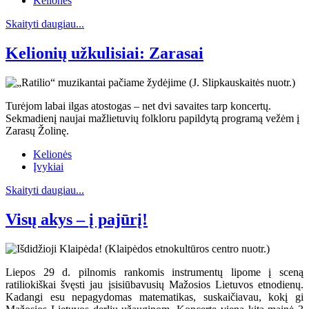
Kelionės
Skaityti daugiau...
Kelionių užkulisiai: Zarasai
Turėjom labai ilgas atostogas – net dvi savaites tarp koncertų.
Sekmadienį naujai mažlietuvių folkloru papildytą programą vežėm į
Zarasų Žolinę.
Kelionės
Įvykiai
Skaityti daugiau...
Visų akys – į pajūrį!
Liepos 29 d. pilnomis rankomis instrumentų lipome į sceną
ratiliokiškai švęsti jau įsisiūbavusių Mažosios Lietuvos etnodienų.
Kadangi esu nepagydomas matematikas, suskaičiavau, kokį gi