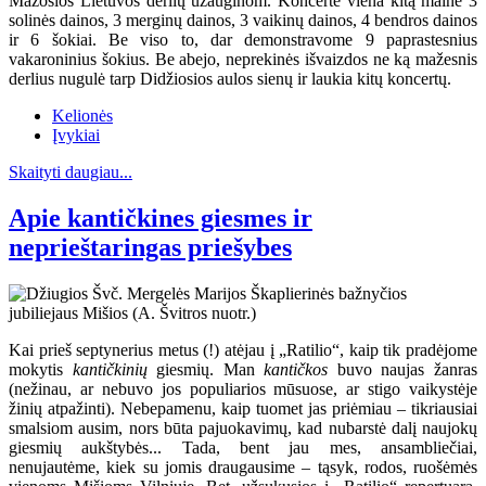
Mažosios Lietuvos derlių užauginom. Koncerte viena kitą mainė 3
solinės dainos, 3 merginų dainos, 3 vaikinų dainos, 4 bendros dainos
ir 6 šokiai. Be viso to, dar demonstravome 9 paprastesnius
vakaroninius šokius. Be abejo, neprekinės išvaizdos ne ką mažesnis
derlius nugulė tarp Didžiosios aulos sienų ir laukia kitų koncertų.
Kelionės
Įvykiai
Skaityti daugiau...
Apie kantičkines giesmes ir
neprieštaringas priešybes
Kai prieš septynerius metus (!) atėjau į „Ratilio“, kaip tik pradėjome
mokytis
kantičkinių
giesmių. Man
kantičkos
buvo naujas žanras
(nežinau, ar nebuvo jos populiarios mūsuose, ar stigo vaikystėje
žinių atpažinti). Nebepamenu, kaip tuomet jas priėmiau – tikriausiai
smalsiom ausim, nors būta pajuokavimų, kad nubarstė dalį naujokų
giesmių aukštybės... Tada, bent jau mes, ansambliečiai,
nenujautėme, kiek su jomis draugausime – tąsyk, rodos, ruošėmės