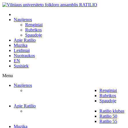
Naujienos
Renginiai
Rubrikos
Spaudoje
Apie Ratilio
Muzika
Leidiniai
Nuotraukos
EN
Susisiek
Menu
Naujienos
Renginiai
Rubrikos
Spaudoje
Apie Ratilio
Ratilio klubas
Ratilio 50
Ratilio 55
Muzika