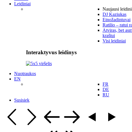
Leidiniai
Naujausi leidini
DJ Kaziukas
Etnožadintuvai
Ratilio – ratui r
Atviras, bet asm
kraštui
Visi leidiniai
Interaktyvus leidinys
Nuotraukos
EN
FR
DE
RU
Susisiek