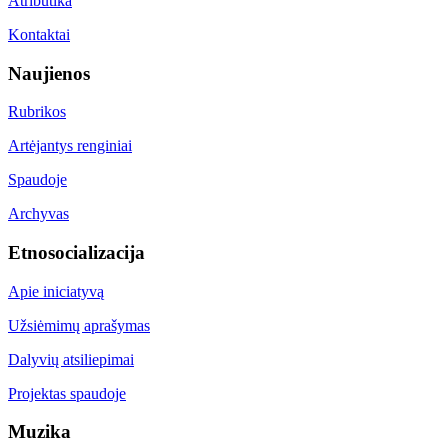
Atributika
Kontaktai
Naujienos
Rubrikos
Artėjantys renginiai
Spaudoje
Archyvas
Etnosocializacija
Apie iniciatyvą
Užsiėmimų aprašymas
Dalyvių atsiliepimai
Projektas spaudoje
Muzika