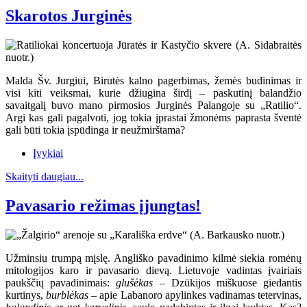
Skarotos Jurginės
Malda Šv. Jurgiui, Birutės kalno pagerbimas, žemės budinimas ir
visi kiti veiksmai, kurie džiugina širdį – paskutinį balandžio
savaitgalį buvo mano pirmosios Jurginės Palangoje su „Ratilio“.
Argi kas gali pagalvoti, jog tokia įprastai žmonėms paprasta šventė
gali būti tokia įspūdinga ir neužmirštama?
Įvykiai
Skaityti daugiau...
Pavasario režimas įjungtas!
Užminsiu trumpą mįslę. Angliško pavadinimo kilmė siekia romėnų
mitologijos karo ir pavasario dievą. Lietuvoje vadintas įvairiais
paukščių pavadinimais:
glušėkas
– Dzūkijos miškuose giedantis
kurtinys,
burblėkas
– apie Labanoro apylinkes vadinamas tetervinas,