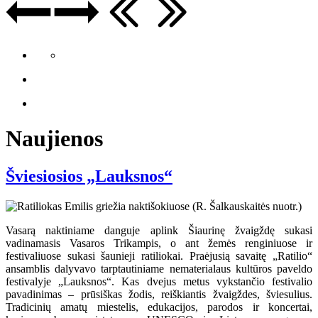
Naujienos
Šviesiosios „Lauksnos“
Vasarą naktiniame danguje aplink Šiaurinę žvaigždę sukasi
vadinamasis Vasaros Trikampis, o ant žemės renginiuose ir
festivaliuose sukasi šaunieji ratiliokai. Praėjusią savaitę „Ratilio“
ansamblis dalyvavo tarptautiniame nematerialaus kultūros paveldo
festivalyje „Lauksnos“. Kas dvejus metus vykstančio festivalio
pavadinimas – prūsiškas žodis, reiškiantis žvaigždes, šviesulius.
Tradicinių amatų miestelis, edukacijos, parodos ir koncertai,