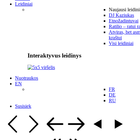
Leidiniai
Naujausi leidini
DJ Kaziukas
Etnožadintuvai
Ratilio – ratui r
Atviras, bet asm
kraštui
Visi leidiniai
Interaktyvus leidinys
Nuotraukos
EN
FR
DE
RU
Susisiek