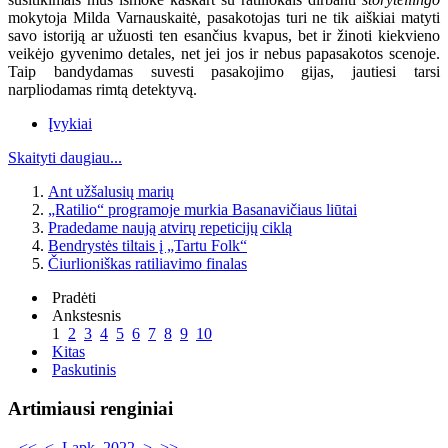
mokytoja Milda Varnauskaitė, pasakotojas turi ne tik aiškiai matyti
savo istoriją ar užuosti ten esančius kvapus, bet ir žinoti kiekvieno
veikėjo gyvenimo detales, net jei jos ir nebus papasakotos scenoje.
Taip bandydamas suvesti pasakojimo gijas, jautiesi tarsi
narpliodamas rimtą detektyvą.
Įvykiai
Skaityti daugiau...
Ant užšalusių marių
„Ratilio“ programoje murkia Basanavičiaus liūtai
Pradedame naują atvirų repeticijų ciklą
Bendrystės tiltais į „Tartu Folk“
Čiurlioniškas ratiliavimo finalas
Pradėti
Ankstesnis
1
2
3
4
5
6
7
8
9
10
Kitas
Paskutinis
Artimiausi renginiai
<<
<
Lapk. 2022
>
>>