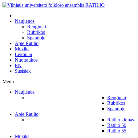
Naujienos
Renginiai
Rubrikos
Spaudoje
Apie Ratilio
Muzika
Leidiniai
Nuotraukos
EN
Susisiek
Menu
Naujienos
Renginiai
Rubrikos
Spaudoje
Apie Ratilio
Ratilio klubas
Ratilio 50
Ratilio 55
Muzika