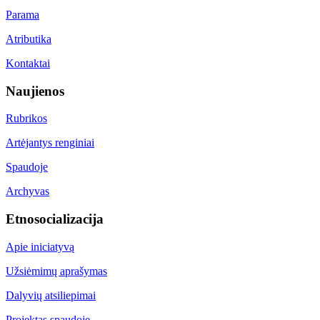
Parama
Atributika
Kontaktai
Naujienos
Rubrikos
Artėjantys renginiai
Spaudoje
Archyvas
Etnosocializacija
Apie iniciatyvą
Užsiėmimų aprašymas
Dalyvių atsiliepimai
Projektas spaudoje