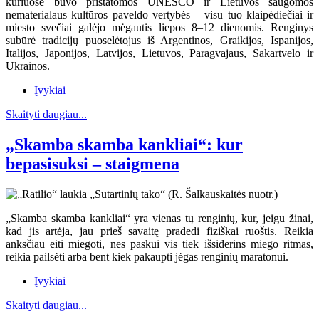
kuriuose buvo pristatomos UNESCO ir Lietuvos saugomos
nematerialaus kultūros paveldo vertybės – visu tuo klaipėdiečiai ir
miesto svečiai galėjo mėgautis liepos 8–12 dienomis. Renginys
subūrė tradicijų puoselėtojus iš Argentinos, Graikijos, Ispanijos,
Italijos, Japonijos, Latvijos, Lietuvos, Paragvajaus, Sakartvelo ir
Ukrainos.
Įvykiai
Skaityti daugiau...
„Skamba skamba kankliai“: kur
bepasisuksi – staigmena
„Skamba skamba kankliai“ yra vienas tų renginių, kur, jeigu žinai,
kad jis artėja, jau prieš savaitę pradedi fiziškai ruoštis. Reikia
anksčiau eiti miegoti, nes paskui vis tiek išsiderins miego ritmas,
reikia pailsėti arba bent kiek pakaupti jėgas renginių maratonui.
Įvykiai
Skaityti daugiau...