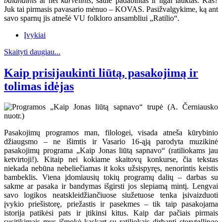
balandinis
ar net
karvelinis
, saule padabintas ir ilgai lauktas. Kas?
Juk tai pirmasis pavasario mėnuo – KOVAS. Pasižvalgykime, ką ant
savo sparnų jis atnešė VU folkloro ansambliui „Ratilio“.
Įvykiai
Skaityti daugiau...
Kaip prisijaukinti liūtą, pasakojimą ir
tolimas idėjas
Pasakojimų programos man, filologei, visada atneša kūrybinio
džiaugsmo – ne išimtis ir Vasario 16-ąją parodyta muzikinė
pasakojimų programa „Kaip Jonas liūtą sapnavo“ (ratiliokams jau
ketvirtoji!). Kitaip nei kokiame skaitovų konkurse, čia tekstas
niekada nebūna nebeliečiamas it koks užsispyręs, nenorintis keistis
bambeklis. Viena įdomiausių tokių programų dalių – darbas su
sakme ar pasaka ir bandymas išgirsti jos slepiamą mintį. Lengvai
savo logikos neatskleidžiančiuose siužetuose tenka įsivaizduoti
įvykio priešistorę, priežastis ir pasekmes – tik taip pasakojama
istorija patikėsi pats ir įtikinsi kitus. Kaip dar pačiais pirmais
susitikimais mus išmokė kaskart su ratiliokais dirbanti
storytellingo