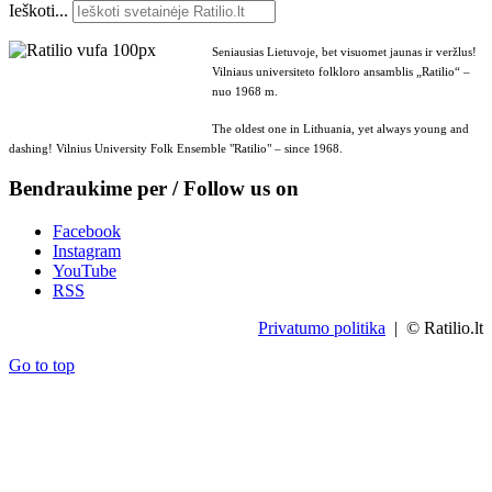
Ieškoti...
Seniausias Lietuvoje, bet visuomet jaunas ir veržlus!
Vilniaus universiteto folkloro ansamblis „Ratilio“ –
nuo 1968 m.
The oldest one in Lithuania, yet always young and
dashing! Vilnius University Folk Ensemble "Ratilio" – since 1968.
Bendraukime per / Follow us on
Facebook
Instagram
YouTube
RSS
Privatumo politika
| © Ratilio.lt
Go to top