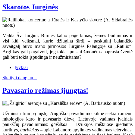
Skarotos Jurginės
Malda Šv. Jurgiui, Birutės kalno pagerbimas, žemės budinimas ir
visi kiti veiksmai, kurie džiugina širdį – paskutinį balandžio
savaitgalį buvo mano pirmosios Jurginės Palangoje su „Ratilio“.
Argi kas gali pagalvoti, jog tokia įprastai žmonėms paprasta šventė
gali būti tokia įspūdinga ir neužmirštama?
Įvykiai
Skaityti daugiau...
Pavasario režimas įjungtas!
Užminsiu trumpą mįslę. Angliško pavadinimo kilmė siekia romėnų
mitologijos karo ir pavasario dievą. Lietuvoje vadintas įvairiais
paukščių pavadinimais:
glušėkas
– Dzūkijos miškuose giedantis
kurtinys,
burblėkas
– apie Labanoro apylinkes vadinamas tetervinas,