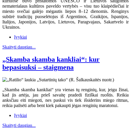
kuriuose buvo pristatomos UNESCO ir Lietuvos saugomos
nematerialaus kultūros paveldo vertybės – visu tuo klaipėdiečiai ir
miesto svečiai galėjo mėgautis liepos 8–12 dienomis. Renginys
subūrė tradicijų puoselėtojus iš Argentinos, Graikijos, Ispanijos,
Italijos, Japonijos, Latvijos, Lietuvos, Paragvajaus, Sakartvelo ir
Ukrainos.
Įvykiai
Skaityti daugiau...
„Skamba skamba kankliai“: kur
bepasisuksi – staigmena
„Skamba skamba kankliai“ yra vienas tų renginių, kur, jeigu žinai,
kad jis artėja, jau prieš savaitę pradedi fiziškai ruoštis. Reikia
anksčiau eiti miegoti, nes paskui vis tiek išsiderins miego ritmas,
reikia pailsėti arba bent kiek pakaupti jėgas renginių maratonui.
Įvykiai
Skaityti daugiau...