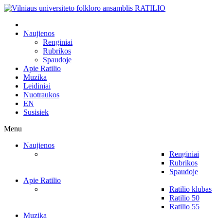
Naujienos
Renginiai
Rubrikos
Spaudoje
Apie Ratilio
Muzika
Leidiniai
Nuotraukos
EN
Susisiek
Menu
Naujienos
Renginiai
Rubrikos
Spaudoje
Apie Ratilio
Ratilio klubas
Ratilio 50
Ratilio 55
Muzika