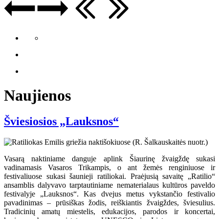
Naujienos
Šviesiosios „Lauksnos“
Vasarą naktiniame danguje aplink Šiaurinę žvaigždę sukasi
vadinamasis Vasaros Trikampis, o ant žemės renginiuose ir
festivaliuose sukasi šaunieji ratiliokai. Praėjusią savaitę „Ratilio“
ansamblis dalyvavo tarptautiniame nematerialaus kultūros paveldo
festivalyje „Lauksnos“. Kas dvejus metus vykstančio festivalio
pavadinimas – prūsiškas žodis, reiškiantis žvaigždes, šviesulius.
Tradicinių amatų miestelis, edukacijos, parodos ir koncertai,