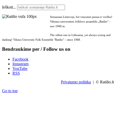
Ieškoti...
Seniausias Lietuvoje, bet visuomet jaunas ir veržlus!
Vilniaus universiteto folkloro ansamblis „Ratilio“ –
nuo 1968 m.
The oldest one in Lithuania, yet always young and
dashing! Vilnius University Folk Ensemble "Ratilio" – since 1968.
Bendraukime per / Follow us on
Facebook
Instagram
YouTube
RSS
Privatumo politika
| © Ratilio.lt
Go to top