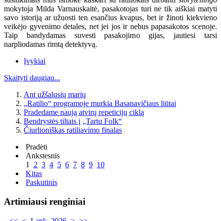
mokytoja Milda Varnauskaitė, pasakotojas turi ne tik aiškiai matyti
savo istoriją ar užuosti ten esančius kvapus, bet ir žinoti kiekvieno
veikėjo gyvenimo detales, net jei jos ir nebus papasakotos scenoje.
Taip bandydamas suvesti pasakojimo gijas, jautiesi tarsi
narpliodamas rimtą detektyvą.
Įvykiai
Skaityti daugiau...
Ant užšalusių marių
„Ratilio“ programoje murkia Basanavičiaus liūtai
Pradedame naują atvirų repeticijų ciklą
Bendrystės tiltais į „Tartu Folk“
Čiurlioniškas ratiliavimo finalas
Pradėti
Ankstesnis
1
2
3
4
5
6
7
8
9
10
Kitas
Paskutinis
Artimiausi renginiai
<<
<
Lapk. 2026
>
>>