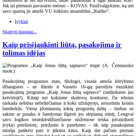
balandinis
ar net
karvelinis
, saule padabintas ir ilgai lauktas. Kas?
Juk tai pirmasis pavasario mėnuo – KOVAS. Pasižvalgykime, ką ant
savo sparnų jis atnešė VU folkloro ansambliui „Ratilio“.
Įvykiai
Skaityti daugiau...
Kaip prisijaukinti liūtą, pasakojimą ir
tolimas idėjas
Pasakojimų programos man, filologei, visada atneša kūrybinio
džiaugsmo – ne išimtis ir Vasario 16-ąją parodyta muzikinė
pasakojimų programa „Kaip Jonas liūtą sapnavo“ (ratiliokams jau
ketvirtoji!). Kitaip nei kokiame skaitovų konkurse, čia tekstas
niekada nebūna nebeliečiamas it koks užsispyręs, nenorintis keistis
bambeklis. Viena įdomiausių tokių programų dalių – darbas su
sakme ar pasaka ir bandymas išgirsti jos slepiamą mintį. Lengvai
savo logikos neatskleidžiančiuose siužetuose tenka įsivaizduoti
įvykio priešistorę, priežastis ir pasekmes – tik taip pasakojama
istorija patikėsi pats ir įtikinsi kitus. Kaip dar pačiais pirmais
susitikimais mus išmokė kaskart su ratiliokais dirbanti
storytellingo