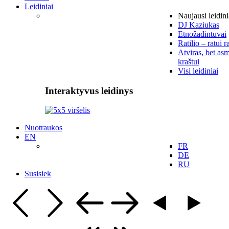
Leidiniai
Naujausi leidini
DJ Kaziukas
Etnožadintuvai
Ratilio – ratui r
Atviras, bet asm
kraštui
Visi leidiniai
Interaktyvus leidinys
Nuotraukos
EN
FR
DE
RU
Susisiek