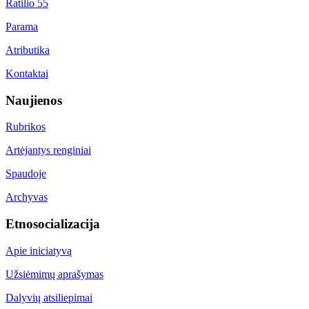
Ratilio 55
Parama
Atributika
Kontaktai
Naujienos
Rubrikos
Artėjantys renginiai
Spaudoje
Archyvas
Etnosocializacija
Apie iniciatyvą
Užsiėmimų aprašymas
Dalyvių atsiliepimai