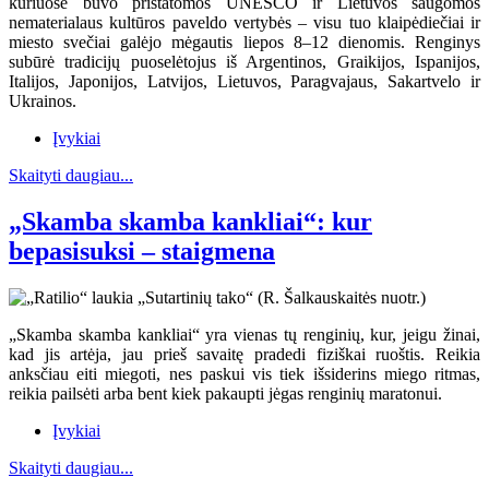
kuriuose buvo pristatomos UNESCO ir Lietuvos saugomos
nematerialaus kultūros paveldo vertybės – visu tuo klaipėdiečiai ir
miesto svečiai galėjo mėgautis liepos 8–12 dienomis. Renginys
subūrė tradicijų puoselėtojus iš Argentinos, Graikijos, Ispanijos,
Italijos, Japonijos, Latvijos, Lietuvos, Paragvajaus, Sakartvelo ir
Ukrainos.
Įvykiai
Skaityti daugiau...
„Skamba skamba kankliai“: kur
bepasisuksi – staigmena
„Skamba skamba kankliai“ yra vienas tų renginių, kur, jeigu žinai,
kad jis artėja, jau prieš savaitę pradedi fiziškai ruoštis. Reikia
anksčiau eiti miegoti, nes paskui vis tiek išsiderins miego ritmas,
reikia pailsėti arba bent kiek pakaupti jėgas renginių maratonui.
Įvykiai
Skaityti daugiau...