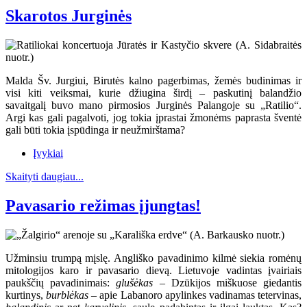
Skarotos Jurginės
Malda Šv. Jurgiui, Birutės kalno pagerbimas, žemės budinimas ir
visi kiti veiksmai, kurie džiugina širdį – paskutinį balandžio
savaitgalį buvo mano pirmosios Jurginės Palangoje su „Ratilio“.
Argi kas gali pagalvoti, jog tokia įprastai žmonėms paprasta šventė
gali būti tokia įspūdinga ir neužmirštama?
Įvykiai
Skaityti daugiau...
Pavasario režimas įjungtas!
Užminsiu trumpą mįslę. Angliško pavadinimo kilmė siekia romėnų
mitologijos karo ir pavasario dievą. Lietuvoje vadintas įvairiais
paukščių pavadinimais:
glušėkas
– Dzūkijos miškuose giedantis
kurtinys,
burblėkas
– apie Labanoro apylinkes vadinamas tetervinas,