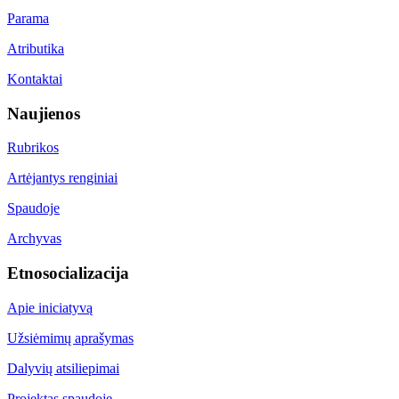
Parama
Atributika
Kontaktai
Naujienos
Rubrikos
Artėjantys renginiai
Spaudoje
Archyvas
Etnosocializacija
Apie iniciatyvą
Užsiėmimų aprašymas
Dalyvių atsiliepimai
Projektas spaudoje