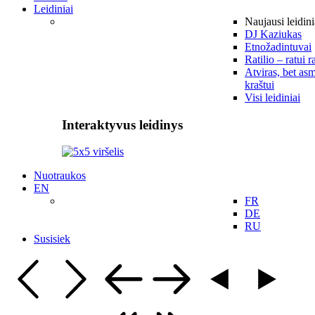
Leidiniai
Naujausi leidini
DJ Kaziukas
Etnožadintuvai
Ratilio – ratui r
Atviras, bet asm
kraštui
Visi leidiniai
Interaktyvus leidinys
Nuotraukos
EN
FR
DE
RU
Susisiek