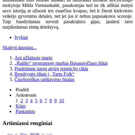
mokytoja Milda Varnauskaitė, pasakotojas turi ne tik aiškiai matyti
savo istoriją ar užuosti ten esančius kvapus, bet ir žinoti kiekvieno
veikėjo gyvenimo detales, net jei jos ir nebus papasakotos scenoje.
Taip bandydamas suvesti pasakojimo gijas, jautiesi tarsi
narpliodamas rimtą detektyvą.
Įvykiai
Skaityti daugiau...
Ant užšalusių marių
„Ratilio“ programoje murkia Basanavičiaus liūtai
Pradedame naują atvirų repeticijų ciklą
Bendrystės tiltais į „Tartu Folk“
Čiurlioniškas ratiliavimo finalas
Pradėti
Ankstesnis
1
2
3
4
5
6
7
8
9
10
Kitas
Paskutinis
Artimiausi renginiai
<<
<
Vas. 2028
>
>>