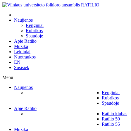
Naujienos
Renginiai
Rubrikos
Spaudoje
Apie Ratilio
Muzika
Leidiniai
Nuotraukos
EN
Susisiek
Menu
Naujienos
Renginiai
Rubrikos
Spaudoje
Apie Ratilio
Ratilio klubas
Ratilio 50
Ratilio 55
Muzika