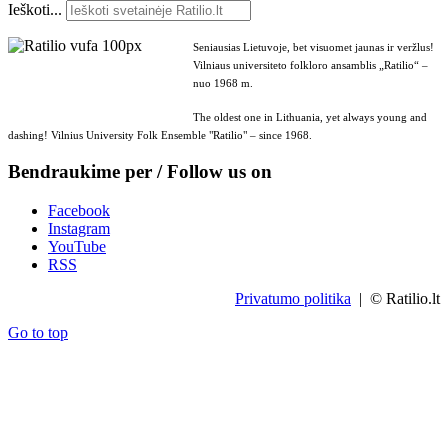
Ieškoti...
Seniausias Lietuvoje, bet visuomet jaunas ir veržlus!
Vilniaus universiteto folkloro ansamblis „Ratilio“ –
nuo 1968 m.
The oldest one in Lithuania, yet always young and
dashing! Vilnius University Folk Ensemble "Ratilio" – since 1968.
Bendraukime per / Follow us on
Facebook
Instagram
YouTube
RSS
Privatumo politika
| © Ratilio.lt
Go to top