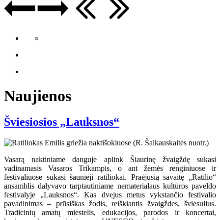
Naujienos
Šviesiosios „Lauksnos“
Vasarą naktiniame danguje aplink Šiaurinę žvaigždę sukasi
vadinamasis Vasaros Trikampis, o ant žemės renginiuose ir
festivaliuose sukasi šaunieji ratiliokai. Praėjusią savaitę „Ratilio“
ansamblis dalyvavo tarptautiniame nematerialaus kultūros paveldo
festivalyje „Lauksnos“. Kas dvejus metus vykstančio festivalio
pavadinimas – prūsiškas žodis, reiškiantis žvaigždes, šviesulius.
Tradicinių amatų miestelis, edukacijos, parodos ir koncertai,