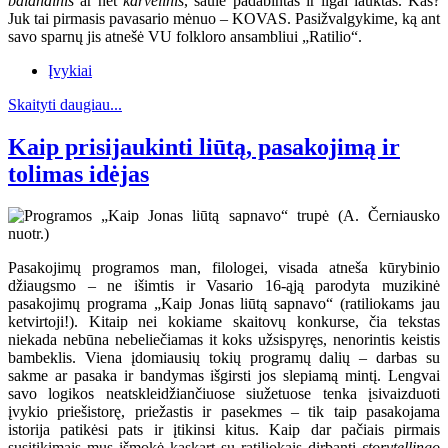
balandinis
ar net
karvelinis
, saule padabintas ir ilgai lauktas. Kas?
Juk tai pirmasis pavasario mėnuo – KOVAS. Pasižvalgykime, ką ant
savo sparnų jis atnešė VU folkloro ansambliui „Ratilio“.
Įvykiai
Skaityti daugiau...
Kaip prisijaukinti liūtą, pasakojimą ir
tolimas idėjas
Pasakojimų programos man, filologei, visada atneša kūrybinio
džiaugsmo – ne išimtis ir Vasario 16-ąją parodyta muzikinė
pasakojimų programa „Kaip Jonas liūtą sapnavo“ (ratiliokams jau
ketvirtoji!). Kitaip nei kokiame skaitovų konkurse, čia tekstas
niekada nebūna nebeliečiamas it koks užsispyręs, nenorintis keistis
bambeklis. Viena įdomiausių tokių programų dalių – darbas su
sakme ar pasaka ir bandymas išgirsti jos slepiamą mintį. Lengvai
savo logikos neatskleidžiančiuose siužetuose tenka įsivaizduoti
įvykio priešistorę, priežastis ir pasekmes – tik taip pasakojama
istorija patikėsi pats ir įtikinsi kitus. Kaip dar pačiais pirmais
susitikimais mus išmokė kaskart su ratiliokais dirbanti
storytellingo