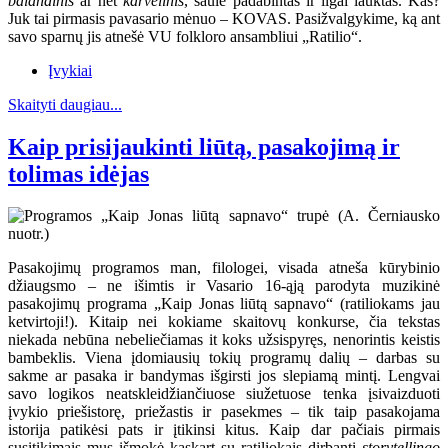
balandinis
ar net
karvelinis
, saule padabintas ir ilgai lauktas. Kas?
Juk tai pirmasis pavasario mėnuo – KOVAS. Pasižvalgykime, ką ant
savo sparnų jis atnešė VU folkloro ansambliui „Ratilio“.
Įvykiai
Skaityti daugiau...
Kaip prisijaukinti liūtą, pasakojimą ir
tolimas idėjas
Pasakojimų programos man, filologei, visada atneša kūrybinio
džiaugsmo – ne išimtis ir Vasario 16-ąją parodyta muzikinė
pasakojimų programa „Kaip Jonas liūtą sapnavo“ (ratiliokams jau
ketvirtoji!). Kitaip nei kokiame skaitovų konkurse, čia tekstas
niekada nebūna nebeliečiamas it koks užsispyręs, nenorintis keistis
bambeklis. Viena įdomiausių tokių programų dalių – darbas su
sakme ar pasaka ir bandymas išgirsti jos slepiamą mintį. Lengvai
savo logikos neatskleidžiančiuose siužetuose tenka įsivaizduoti
įvykio priešistorę, priežastis ir pasekmes – tik taip pasakojama
istorija patikėsi pats ir įtikinsi kitus. Kaip dar pačiais pirmais
susitikimais mus išmokė kaskart su ratiliokais dirbanti
storytellingo