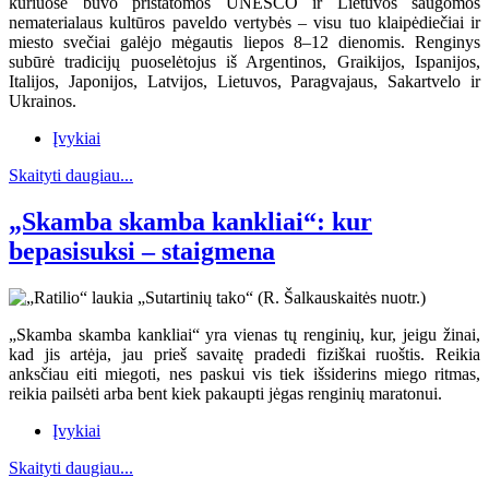
kuriuose buvo pristatomos UNESCO ir Lietuvos saugomos
nematerialaus kultūros paveldo vertybės – visu tuo klaipėdiečiai ir
miesto svečiai galėjo mėgautis liepos 8–12 dienomis. Renginys
subūrė tradicijų puoselėtojus iš Argentinos, Graikijos, Ispanijos,
Italijos, Japonijos, Latvijos, Lietuvos, Paragvajaus, Sakartvelo ir
Ukrainos.
Įvykiai
Skaityti daugiau...
„Skamba skamba kankliai“: kur
bepasisuksi – staigmena
„Skamba skamba kankliai“ yra vienas tų renginių, kur, jeigu žinai,
kad jis artėja, jau prieš savaitę pradedi fiziškai ruoštis. Reikia
anksčiau eiti miegoti, nes paskui vis tiek išsiderins miego ritmas,
reikia pailsėti arba bent kiek pakaupti jėgas renginių maratonui.
Įvykiai
Skaityti daugiau...