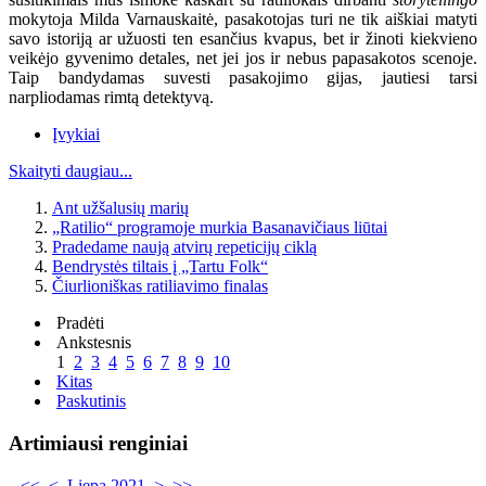
mokytoja Milda Varnauskaitė, pasakotojas turi ne tik aiškiai matyti
savo istoriją ar užuosti ten esančius kvapus, bet ir žinoti kiekvieno
veikėjo gyvenimo detales, net jei jos ir nebus papasakotos scenoje.
Taip bandydamas suvesti pasakojimo gijas, jautiesi tarsi
narpliodamas rimtą detektyvą.
Įvykiai
Skaityti daugiau...
Ant užšalusių marių
„Ratilio“ programoje murkia Basanavičiaus liūtai
Pradedame naują atvirų repeticijų ciklą
Bendrystės tiltais į „Tartu Folk“
Čiurlioniškas ratiliavimo finalas
Pradėti
Ankstesnis
1
2
3
4
5
6
7
8
9
10
Kitas
Paskutinis
Artimiausi renginiai
<<
<
Liepa 2021
>
>>