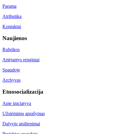
Parama
Atributika
Kontaktai
Naujienos
Rubrikos
Artėjantys renginiai
Spaudoje
Archyvas
Etnosocializacija
Apie iniciatyvą
Užsiėmimų aprašymas
Dalyvių atsiliepimai
Projektas spaudoje