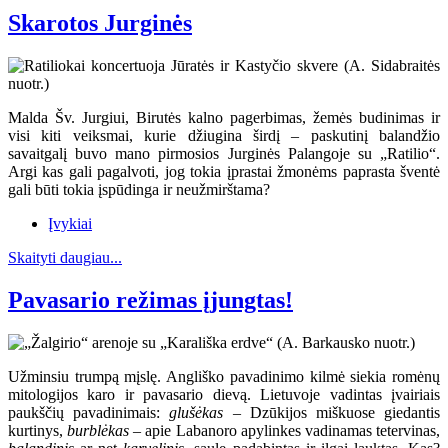
Skarotos Jurginės
Malda Šv. Jurgiui, Birutės kalno pagerbimas, žemės budinimas ir
visi kiti veiksmai, kurie džiugina širdį – paskutinį balandžio
savaitgalį buvo mano pirmosios Jurginės Palangoje su „Ratilio“.
Argi kas gali pagalvoti, jog tokia įprastai žmonėms paprasta šventė
gali būti tokia įspūdinga ir neužmirštama?
Įvykiai
Skaityti daugiau...
Pavasario režimas įjungtas!
Užminsiu trumpą mįslę. Angliško pavadinimo kilmė siekia romėnų
mitologijos karo ir pavasario dievą. Lietuvoje vadintas įvairiais
paukščių pavadinimais:
glušėkas
– Dzūkijos miškuose giedantis
kurtinys,
burblėkas
– apie Labanoro apylinkes vadinamas tetervinas,