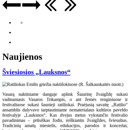
Naujienos
Šviesiosios „Lauksnos“
Vasarą naktiniame danguje aplink Šiaurinę žvaigždę sukasi
vadinamasis Vasaros Trikampis, o ant žemės renginiuose ir
festivaliuose sukasi šaunieji ratiliokai. Praėjusią savaitę „Ratilio“
ansamblis dalyvavo tarptautiniame nematerialaus kultūros paveldo
festivalyje „Lauksnos“. Kas dvejus metus vykstančio festivalio
pavadinimas – prūsiškas žodis, reiškiantis žvaigždes, šviesulius.
Tradicinių amatų miestelis, edukacijos, parodos ir koncertai,