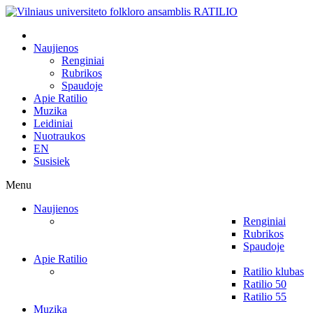
Naujienos
Renginiai
Rubrikos
Spaudoje
Apie Ratilio
Muzika
Leidiniai
Nuotraukos
EN
Susisiek
Menu
Naujienos
Renginiai
Rubrikos
Spaudoje
Apie Ratilio
Ratilio klubas
Ratilio 50
Ratilio 55
Muzika