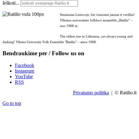
Ieškoti...
Seniausias Lietuvoje, bet visuomet jaunas ir veržlus!
Vilniaus universiteto folkloro ansamblis „Ratilio“ –
nuo 1968 m.
The oldest one in Lithuania, yet always young and
dashing! Vilnius University Folk Ensemble "Ratilio" – since 1968.
Bendraukime per / Follow us on
Facebook
Instagram
YouTube
RSS
Privatumo politika
| © Ratilio.lt
Go to top