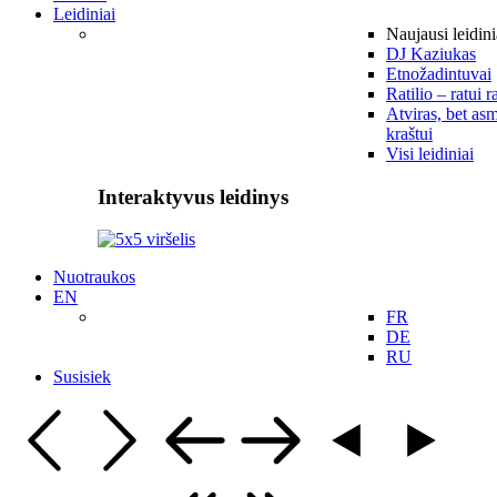
Leidiniai
Naujausi leidini
DJ Kaziukas
Etnožadintuvai
Ratilio – ratui r
Atviras, bet asm
kraštui
Visi leidiniai
Interaktyvus leidinys
Nuotraukos
EN
FR
DE
RU
Susisiek