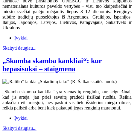
kuriuose buvo pristatomos UNESCO ir Lietuvos saugomos
nematerialaus kultūros paveldo vertybės – visu tuo klaipėdiečiai ir
miesto svečiai galėjo mėgautis liepos 8–12 dienomis. Renginys
subūrė tradicijų puoselėtojus iš Argentinos, Graikijos, Ispanijos,
Italijos, Japonijos, Latvijos, Lietuvos, Paragvajaus, Sakartvelo ir
Ukrainos.
Įvykiai
Skaityti daugiau...
„Skamba skamba kankliai“: kur
bepasisuksi – staigmena
„Skamba skamba kankliai“ yra vienas tų renginių, kur, jeigu žinai,
kad jis artėja, jau prieš savaitę pradedi fiziškai ruoštis. Reikia
anksčiau eiti miegoti, nes paskui vis tiek išsiderins miego ritmas,
reikia pailsėti arba bent kiek pakaupti jėgas renginių maratonui.
Įvykiai
Skaityti daugiau...