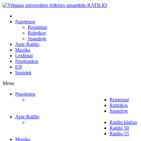
Naujienos
Renginiai
Rubrikos
Spaudoje
Apie Ratilio
Muzika
Leidiniai
Nuotraukos
EN
Susisiek
Menu
Naujienos
Renginiai
Rubrikos
Spaudoje
Apie Ratilio
Ratilio klubas
Ratilio 50
Ratilio 55
Muzika