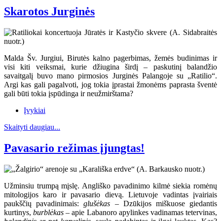
Skarotos Jurginės
Malda Šv. Jurgiui, Birutės kalno pagerbimas, žemės budinimas ir
visi kiti veiksmai, kurie džiugina širdį – paskutinį balandžio
savaitgalį buvo mano pirmosios Jurginės Palangoje su „Ratilio“.
Argi kas gali pagalvoti, jog tokia įprastai žmonėms paprasta šventė
gali būti tokia įspūdinga ir neužmirštama?
Įvykiai
Skaityti daugiau...
Pavasario režimas įjungtas!
Užminsiu trumpą mįslę. Angliško pavadinimo kilmė siekia romėnų
mitologijos karo ir pavasario dievą. Lietuvoje vadintas įvairiais
paukščių pavadinimais:
glušėkas
– Dzūkijos miškuose giedantis
kurtinys,
burblėkas
– apie Labanoro apylinkes vadinamas tetervinas,