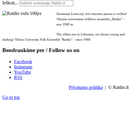
Ieškoti...
Seniausias Lietuvoje, bet visuomet jaunas ir veržlus!
Vilniaus universiteto folkloro ansamblis „Ratilio“ –
nuo 1968 m.
The oldest one in Lithuania, yet always young and
dashing! Vilnius University Folk Ensemble "Ratilio" – since 1968.
Bendraukime per / Follow us on
Facebook
Instagram
YouTube
RSS
Privatumo politika
| © Ratilio.lt
Go to top