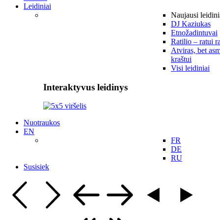
Leidiniai
Naujausi leidini
DJ Kaziukas
Etnožadintuvai
Ratilio – ratui r
Atviras, bet asm
kraštui
Visi leidiniai
Interaktyvus leidinys
Nuotraukos
EN
FR
DE
RU
Susisiek