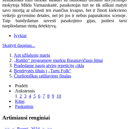
mokytoja Milda Varnauskaitė, pasakotojas turi ne tik aiškiai matyti
savo istoriją ar užuosti ten esančius kvapus, bet ir žinoti kiekvieno
veikėjo gyvenimo detales, net jei jos ir nebus papasakotos scenoje.
Taip bandydamas suvesti pasakojimo gijas, jautiesi tarsi
narpliodamas rimtą detektyvą.
Įvykiai
Skaityti daugiau...
Ant užšalusių marių
„Ratilio“ programoje murkia Basanavičiaus liūtai
Pradedame naują atvirų repeticijų ciklą
Bendrystės tiltais į „Tartu Folk“
Čiurlioniškas ratiliavimo finalas
Pradėti
Ankstesnis
1
2
3
4
5
6
7
8
9
10
Kitas
Paskutinis
Artimiausi renginiai
<<
<
Rugpj. 2024
>
>>