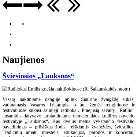
Naujienos
Šviesiosios „Lauksnos“
Vasarą naktiniame danguje aplink Šiaurinę žvaigždę sukasi
vadinamasis Vasaros Trikampis, o ant žemės renginiuose ir
festivaliuose sukasi šaunieji ratiliokai. Praėjusią savaitę „Ratilio“
ansamblis dalyvavo tarptautiniame nematerialaus kultūros paveldo
festivalyje „Lauksnos“. Kas dvejus metus vykstančio festivalio
pavadinimas – prūsiškas žodis, reiškiantis žvaigždes, šviesulius.
Tradicinių amatų miestelis, edukacijos, parodos ir koncertai,