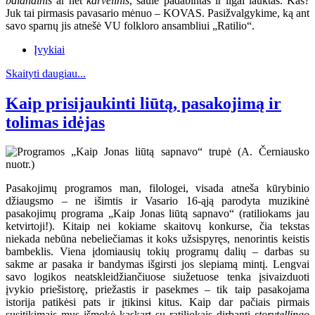
balandinis
ar net
karvelinis
, saule padabintas ir ilgai lauktas. Kas?
Juk tai pirmasis pavasario mėnuo – KOVAS. Pasižvalgykime, ką ant
savo sparnų jis atnešė VU folkloro ansambliui „Ratilio“.
Įvykiai
Skaityti daugiau...
Kaip prisijaukinti liūtą, pasakojimą ir
tolimas idėjas
Pasakojimų programos man, filologei, visada atneša kūrybinio
džiaugsmo – ne išimtis ir Vasario 16-ąją parodyta muzikinė
pasakojimų programa „Kaip Jonas liūtą sapnavo“ (ratiliokams jau
ketvirtoji!). Kitaip nei kokiame skaitovų konkurse, čia tekstas
niekada nebūna nebeliečiamas it koks užsispyręs, nenorintis keistis
bambeklis. Viena įdomiausių tokių programų dalių – darbas su
sakme ar pasaka ir bandymas išgirsti jos slepiamą mintį. Lengvai
savo logikos neatskleidžiančiuose siužetuose tenka įsivaizduoti
įvykio priešistorę, priežastis ir pasekmes – tik taip pasakojama
istorija patikėsi pats ir įtikinsi kitus. Kaip dar pačiais pirmais
susitikimais mus išmokė kaskart su ratiliokais dirbanti
storytellingo