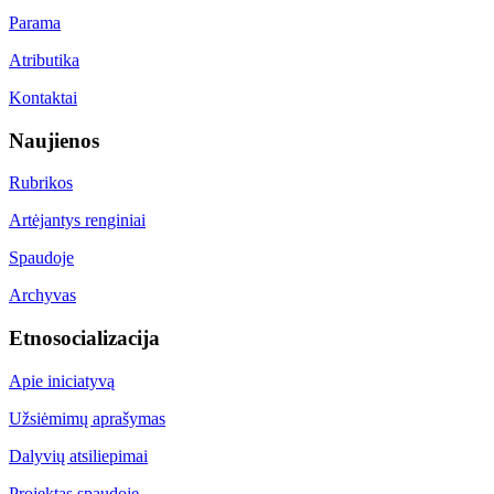
Parama
Atributika
Kontaktai
Naujienos
Rubrikos
Artėjantys renginiai
Spaudoje
Archyvas
Etnosocializacija
Apie iniciatyvą
Užsiėmimų aprašymas
Dalyvių atsiliepimai
Projektas spaudoje